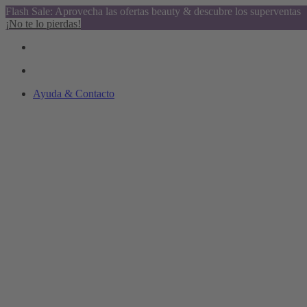
Flash Sale: Aprovecha las ofertas beauty & descubre los superventas
¡No te lo pierdas!
Ayuda & Contacto