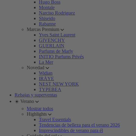
Hugo Boss
Montale
Narciso Rodriguez
Shiseido
Rabanne
Marcas Premium
Yves Saint Laurent
GIVENCHY
GUERLAIN
Parfums de Marly
INITIO Parfums Privés
La Mer
Novedad
Widian
IRÄYE
NEST NEW YORK
TYPEBEA
Rebajas y superventas
☀️ Verano
Mostrar todos
Highlights
Travel Essentials
Tendencias de belleza para el verano 2026
Imprescindibles de verano para él
Cuidado del sol