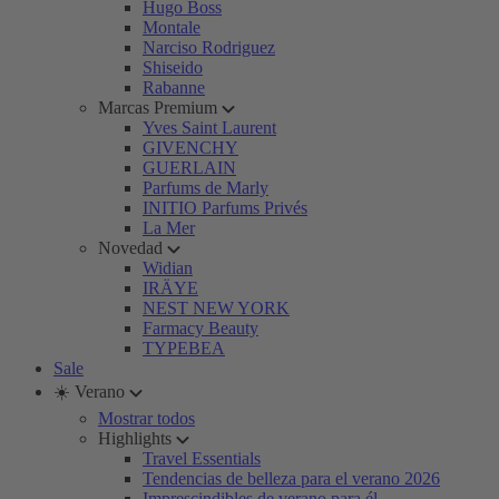
Hugo Boss
Montale
Narciso Rodriguez
Shiseido
Rabanne
Marcas Premium
Yves Saint Laurent
GIVENCHY
GUERLAIN
Parfums de Marly
INITIO Parfums Privés
La Mer
Novedad
Widian
IRÄYE
NEST NEW YORK
Farmacy Beauty
TYPEBEA
Sale
☀️ Verano
Mostrar todos
Highlights
Travel Essentials
Tendencias de belleza para el verano 2026
Imprescindibles de verano para él