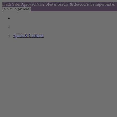
Flash Sale: Aprovecha las ofertas beauty & descubre los superventas
¡No te lo pierdas!
Ayuda & Contacto