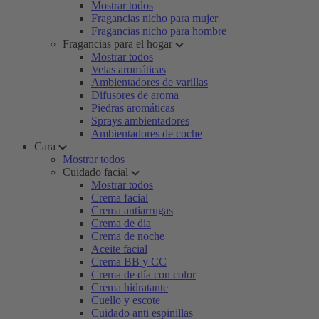
Mostrar todos
Fragancias nicho para mujer
Fragancias nicho para hombre
Fragancias para el hogar
Mostrar todos
Velas aromáticas
Ambientadores de varillas
Difusores de aroma
Piedras aromáticas
Sprays ambientadores
Ambientadores de coche
Cara
Mostrar todos
Cuidado facial
Mostrar todos
Crema facial
Crema antiarrugas
Crema de día
Crema de noche
Aceite facial
Crema BB y CC
Crema de día con color
Crema hidratante
Cuello y escote
Cuidado anti espinillas