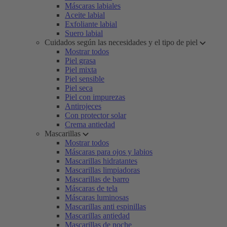
Máscaras labiales
Aceite labial
Exfoliante labial
Suero labial
Cuidados según las necesidades y el tipo de piel
Mostrar todos
Piel grasa
Piel mixta
Piel sensible
Piel seca
Piel con impurezas
Antirojeces
Con protector solar
Crema antiedad
Mascarillas
Mostrar todos
Máscaras para ojos y labios
Mascarillas hidratantes
Mascarillas limpiadoras
Mascarillas de barro
Máscaras de tela
Máscaras luminosas
Mascarillas anti espinillas
Mascarillas antiedad
Mascarillas de noche