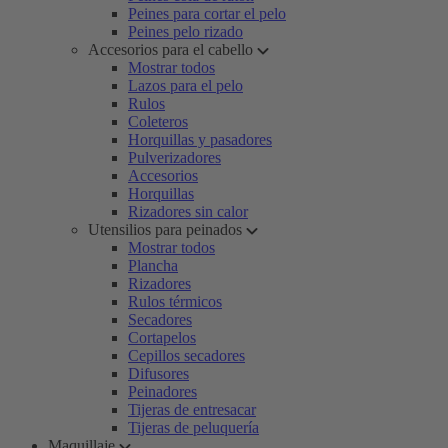
Peines para cortar el pelo
Peines pelo rizado
Accesorios para el cabello
Mostrar todos
Lazos para el pelo
Rulos
Coleteros
Horquillas y pasadores
Pulverizadores
Accesorios
Horquillas
Rizadores sin calor
Utensilios para peinados
Mostrar todos
Plancha
Rizadores
Rulos térmicos
Secadores
Cortapelos
Cepillos secadores
Difusores
Peinadores
Tijeras de entresacar
Tijeras de peluquería
Maquillaje