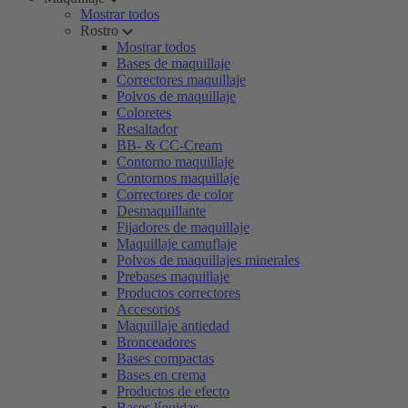
Mostrar todos
Rostro
Mostrar todos
Bases de maquillaje
Correctores maquillaje
Polvos de maquillaje
Coloretes
Resaltador
BB- & CC-Cream
Contorno maquillaje
Contornos maquillaje
Correctores de color
Desmaquillante
Fijadores de maquillaje
Maquillaje camuflaje
Polvos de maquillajes minerales
Prebases maquillaje
Productos correctores
Accesorios
Maquillaje antiedad
Bronceadores
Bases compactas
Bases en crema
Productos de efecto
Bases líquidas