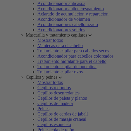
Acondicionador anticaspa
Acondicionador antiencrespamiento
Aclarado de acumulación y reparación
Acondicionador de volumen
Acondicionadores cabello rizado
Acondicionadores sólidos
Mascarilla y tratamiento capilares
Mostrar todos
Mantecas para el cabello
Tratamiento capilar para cabellos secos
Acondicionador para cabellos coloreados
Tratamiento hidratante para el cabello
Tratamiento capilar de queratina
Tratamiento capilar rizos
Cepillos y peines
Mostrar todos
Cepillos redondos
Cepillos desenredantes
Cepillos de paleta y planos
Cepillos de madera
Peines
Cepillos de cerdas de jabalí
Cepillos de masaje craneal
Cepillos esqueleto
Peines cola de ratón