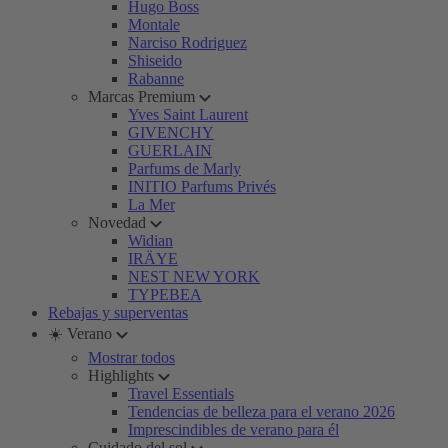
Hugo Boss
Montale
Narciso Rodriguez
Shiseido
Rabanne
Marcas Premium
Yves Saint Laurent
GIVENCHY
GUERLAIN
Parfums de Marly
INITIO Parfums Privés
La Mer
Novedad
Widian
IRÄYE
NEST NEW YORK
TYPEBEA
Rebajas y superventas
☀️ Verano
Mostrar todos
Highlights
Travel Essentials
Tendencias de belleza para el verano 2026
Imprescindibles de verano para él
Cuidado del sol