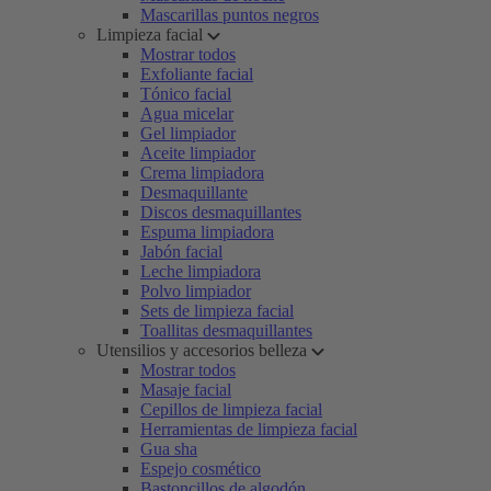
Mascarillas puntos negros
Limpieza facial
Mostrar todos
Exfoliante facial
Tónico facial
Agua micelar
Gel limpiador
Aceite limpiador
Crema limpiadora
Desmaquillante
Discos desmaquillantes
Espuma limpiadora
Jabón facial
Leche limpiadora
Polvo limpiador
Sets de limpieza facial
Toallitas desmaquillantes
Utensilios y accesorios belleza
Mostrar todos
Masaje facial
Cepillos de limpieza facial
Herramientas de limpieza facial
Gua sha
Espejo cosmético
Bastoncillos de algodón