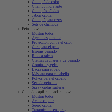
Champú de color
Champú hidratante
Champús sólidos
Jabón capilar
Champú para rizos
Sets de champús
Peinado
Mostrar todos
Agente espumante
Protección contra el calor
Cera para el pelo
Espráis peinado
Retoca raíces
Cremas capilares y de peinado
Gominas y geles
Lacas para el pelo
Máscara para el cabello
Polvos para el cabello
Sets de peinado
Spray ondas surferas
Cuidado capilar sin aclarado
Mostrar todos
Aceite capilar
Suero capilar
Tratamientos en spray