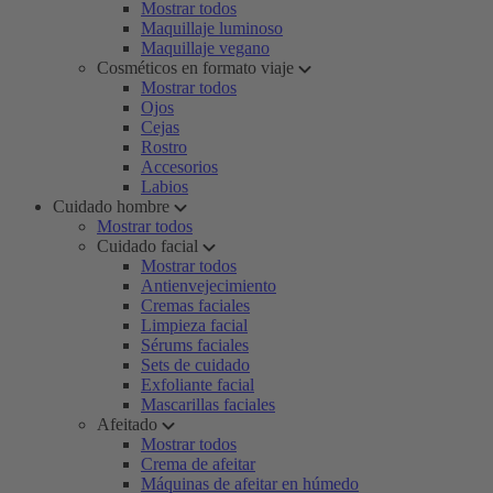
Mostrar todos
Maquillaje luminoso
Maquillaje vegano
Cosméticos en formato viaje
Mostrar todos
Ojos
Cejas
Rostro
Accesorios
Labios
Cuidado hombre
Mostrar todos
Cuidado facial
Mostrar todos
Antienvejecimiento
Cremas faciales
Limpieza facial
Sérums faciales
Sets de cuidado
Exfoliante facial
Mascarillas faciales
Afeitado
Mostrar todos
Crema de afeitar
Máquinas de afeitar en húmedo