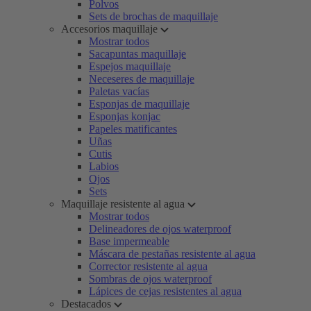
Polvos
Sets de brochas de maquillaje
Accesorios maquillaje
Mostrar todos
Sacapuntas maquillaje
Espejos maquillaje
Neceseres de maquillaje
Paletas vacías
Esponjas de maquillaje
Esponjas konjac
Papeles matificantes
Uñas
Cutis
Labios
Ojos
Sets
Maquillaje resistente al agua
Mostrar todos
Delineadores de ojos waterproof
Base impermeable
Máscara de pestañas resistente al agua
Corrector resistente al agua
Sombras de ojos waterproof
Lápices de cejas resistentes al agua
Destacados