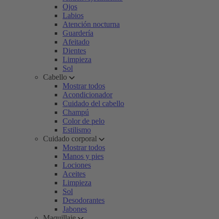
Ojos
Labios
Atención nocturna
Guardería
Afeitado
Dientes
Limpieza
Sol
Cabello
Mostrar todos
Acondicionador
Cuidado del cabello
Champú
Color de pelo
Estilismo
Cuidado corporal
Mostrar todos
Manos y pies
Lociones
Aceites
Limpieza
Sol
Desodorantes
Jabones
Maquillaje