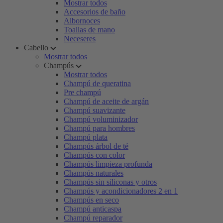
Mostrar todos
Accesorios de baño
Albornoces
Toallas de mano
Neceseres
Cabello
Mostrar todos
Champús
Mostrar todos
Champú de queratina
Pre champú
Champú de aceite de argán
Champú suavizante
Champú voluminizador
Champú para hombres
Champú plata
Champús árbol de té
Champús con color
Champús limpieza profunda
Champús naturales
Champús sin siliconas y otros
Champús y acondicionadores 2 en 1
Champús en seco
Champú anticaspa
Champú reparador