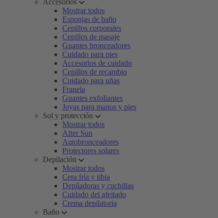
Accesorios
Mostrar todos
Esponjas de baño
Cepillos corporales
Cepillos de masaje
Guantes bronceadores
Cuidado para pies
Accesorios de cuidado
Cepillos de recambio
Cuidado para uñas
Franela
Guantes exfoliantes
Joyas para manos y pies
Sol y protección
Mostrar todos
After Sun
Autobronceadores
Protectores solares
Depilación
Mostrar todos
Cera fría y tibia
Depiladoras y cuchillas
Cuidado del afeitado
Crema depilatoria
Baño