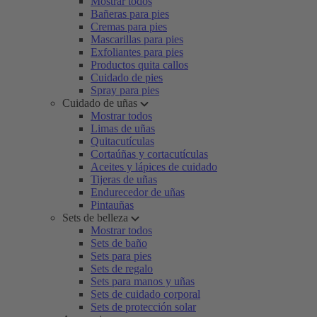
Mostrar todos
Bañeras para pies
Cremas para pies
Mascarillas para pies
Exfoliantes para pies
Productos quita callos
Cuidado de pies
Spray para pies
Cuidado de uñas
Mostrar todos
Limas de uñas
Quitacutículas
Cortaúñas y cortacutículas
Aceites y lápices de cuidado
Tijeras de uñas
Endurecedor de uñas
Pintauñas
Sets de belleza
Mostrar todos
Sets de baño
Sets para pies
Sets de regalo
Sets para manos y uñas
Sets de cuidado corporal
Sets de protección solar