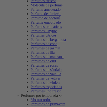
Perfumes frescos
Molécula de perfume
Perfume amaderado
Perfume de almizcle
Perfume de pachulí
Perfume empolvado
Perfumes aromáticos
Perfumes Chypre
Perfumes citricos
Perfumes de bergamota
Perfumes de coco
Perfumes de jazmín
Perfumes de lila
Perfumes de manzana
Perfumes de oud
Perfumes de rosas
Perfumes de sándalo
Perfumes de vainilla
Perfumes de vetiver
Perfumes de violeta
Perfumes especiados
Perfumes lino fresco
Perfumes por temporada
Mostrar todos
Perfumes de primavera