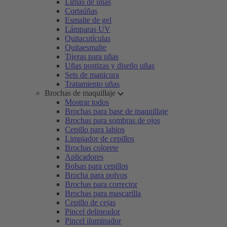
Limas de uñas
Cortaúñas
Esmalte de gel
Lámparas UV
Quitacutículas
Quitaesmalte
Tijeras para uñas
Uñas postizas y diseño uñas
Sets de manicura
Tratamiento uñas
Brochas de maquillaje
Mostrar todos
Brochas para base de maquillaje
Brochas para sombras de ojos
Cepillo para labios
Limpiador de cepillos
Brochas colorete
Aplicadores
Bolsas para cepillos
Brocha para polvos
Brochas para corrector
Brochas para mascarilla
Cepillo de cejas
Pincel delineador
Pincel iluminador