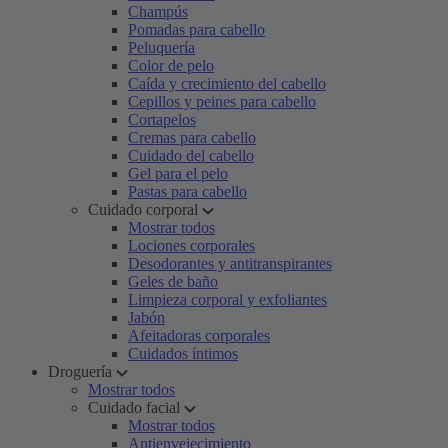
Champús
Pomadas para cabello
Peluquería
Color de pelo
Caída y crecimiento del cabello
Cepillos y peines para cabello
Cortapelos
Cremas para cabello
Cuidado del cabello
Gel para el pelo
Pastas para cabello
Cuidado corporal
Mostrar todos
Lociones corporales
Desodorantes y antitranspirantes
Geles de baño
Limpieza corporal y exfoliantes
Jabón
Afeitadoras corporales
Cuidados íntimos
Droguería
Mostrar todos
Cuidado facial
Mostrar todos
Antienvejecimiento