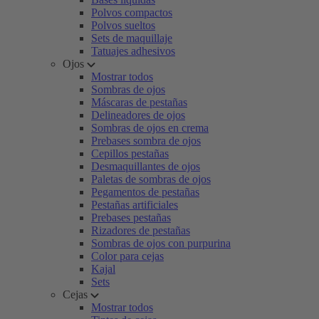
Polvos compactos
Polvos sueltos
Sets de maquillaje
Tatuajes adhesivos
Ojos
Mostrar todos
Sombras de ojos
Máscaras de pestañas
Delineadores de ojos
Sombras de ojos en crema
Prebases sombra de ojos
Cepillos pestañas
Desmaquillantes de ojos
Paletas de sombras de ojos
Pegamentos de pestañas
Pestañas artificiales
Prebases pestañas
Rizadores de pestañas
Sombras de ojos con purpurina
Color para cejas
Kajal
Sets
Cejas
Mostrar todos