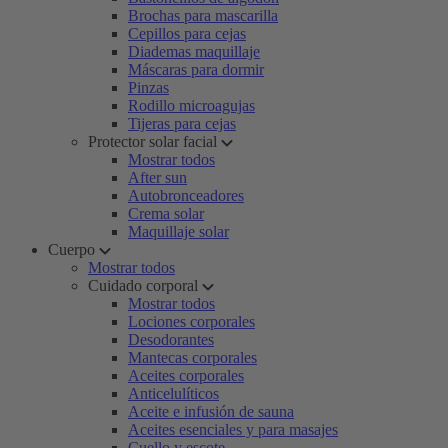
Brochas para mascarilla
Cepillos para cejas
Diademas maquillaje
Máscaras para dormir
Pinzas
Rodillo microagujas
Tijeras para cejas
Protector solar facial
Mostrar todos
After sun
Autobronceadores
Crema solar
Maquillaje solar
Cuerpo
Mostrar todos
Cuidado corporal
Mostrar todos
Lociones corporales
Desodorantes
Mantecas corporales
Aceites corporales
Anticelulíticos
Aceite e infusión de sauna
Aceites esenciales y para masajes
Cuello y escote