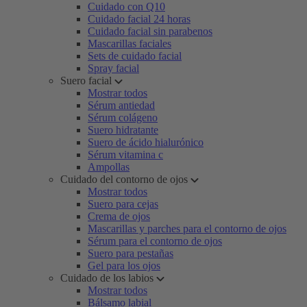
Cuidado con Q10
Cuidado facial 24 horas
Cuidado facial sin parabenos
Mascarillas faciales
Sets de cuidado facial
Spray facial
Suero facial
Mostrar todos
Sérum antiedad
Sérum colágeno
Suero hidratante
Suero de ácido hialurónico
Sérum vitamina c
Ampollas
Cuidado del contorno de ojos
Mostrar todos
Suero para cejas
Crema de ojos
Mascarillas y parches para el contorno de ojos
Sérum para el contorno de ojos
Suero para pestañas
Gel para los ojos
Cuidado de los labios
Mostrar todos
Bálsamo labial