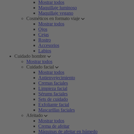
Mostrar todos
Maquillaje luminoso
Maquillaje vegano
Cosméticos en formato viaje
Mostrar todos
Ojos
Cejas
Rostro
Accesorios
Labios
Cuidado hombre
Mostrar todos
Cuidado facial
Mostrar todos
Antienvejecimiento
Cremas faciales
Limpieza facial
Sérums faciales
Sets de cuidado
Exfoliante facial
Mascarillas faciales
Afeitado
Mostrar todos
Crema de afeitar
Máquinas de afeitar en húmedo