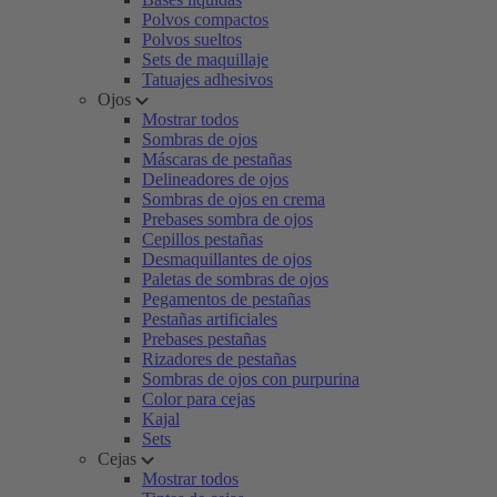
Polvos compactos
Polvos sueltos
Sets de maquillaje
Tatuajes adhesivos
Ojos
Mostrar todos
Sombras de ojos
Máscaras de pestañas
Delineadores de ojos
Sombras de ojos en crema
Prebases sombra de ojos
Cepillos pestañas
Desmaquillantes de ojos
Paletas de sombras de ojos
Pegamentos de pestañas
Pestañas artificiales
Prebases pestañas
Rizadores de pestañas
Sombras de ojos con purpurina
Color para cejas
Kajal
Sets
Cejas
Mostrar todos