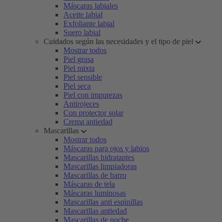
Máscaras labiales
Aceite labial
Exfoliante labial
Suero labial
Cuidados según las necesidades y el tipo de piel
Mostrar todos
Piel grasa
Piel mixta
Piel sensible
Piel seca
Piel con impurezas
Antirojeces
Con protector solar
Crema antiedad
Mascarillas
Mostrar todos
Máscaras para ojos y labios
Mascarillas hidratantes
Mascarillas limpiadoras
Mascarillas de barro
Máscaras de tela
Máscaras luminosas
Mascarillas anti espinillas
Mascarillas antiedad
Mascarillas de noche