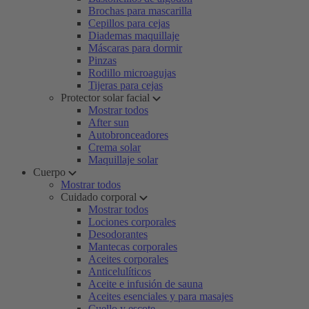
Brochas para mascarilla
Cepillos para cejas
Diademas maquillaje
Máscaras para dormir
Pinzas
Rodillo microagujas
Tijeras para cejas
Protector solar facial
Mostrar todos
After sun
Autobronceadores
Crema solar
Maquillaje solar
Cuerpo
Mostrar todos
Cuidado corporal
Mostrar todos
Lociones corporales
Desodorantes
Mantecas corporales
Aceites corporales
Anticelulíticos
Aceite e infusión de sauna
Aceites esenciales y para masajes
Cuello y escote