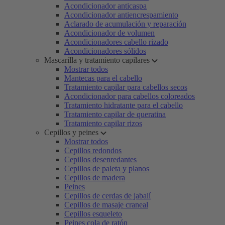
Acondicionador anticaspa
Acondicionador antiencrespamiento
Aclarado de acumulación y reparación
Acondicionador de volumen
Acondicionadores cabello rizado
Acondicionadores sólidos
Mascarilla y tratamiento capilares
Mostrar todos
Mantecas para el cabello
Tratamiento capilar para cabellos secos
Acondicionador para cabellos coloreados
Tratamiento hidratante para el cabello
Tratamiento capilar de queratina
Tratamiento capilar rizos
Cepillos y peines
Mostrar todos
Cepillos redondos
Cepillos desenredantes
Cepillos de paleta y planos
Cepillos de madera
Peines
Cepillos de cerdas de jabalí
Cepillos de masaje craneal
Cepillos esqueleto
Peines cola de ratón