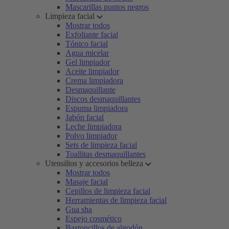
Mascarillas puntos negros
Limpieza facial
Mostrar todos
Exfoliante facial
Tónico facial
Agua micelar
Gel limpiador
Aceite limpiador
Crema limpiadora
Desmaquillante
Discos desmaquillantes
Espuma limpiadora
Jabón facial
Leche limpiadora
Polvo limpiador
Sets de limpieza facial
Toallitas desmaquillantes
Utensilios y accesorios belleza
Mostrar todos
Masaje facial
Cepillos de limpieza facial
Herramientas de limpieza facial
Gua sha
Espejo cosmético
Bastoncillos de algodón