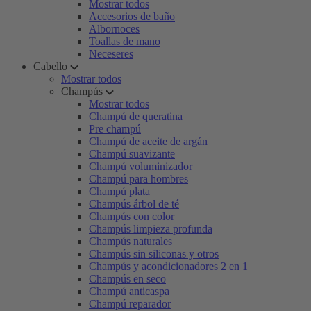
Mostrar todos
Accesorios de baño
Albornoces
Toallas de mano
Neceseres
Cabello
Mostrar todos
Champús
Mostrar todos
Champú de queratina
Pre champú
Champú de aceite de argán
Champú suavizante
Champú voluminizador
Champú para hombres
Champú plata
Champús árbol de té
Champús con color
Champús limpieza profunda
Champús naturales
Champús sin siliconas y otros
Champús y acondicionadores 2 en 1
Champús en seco
Champú anticaspa
Champú reparador