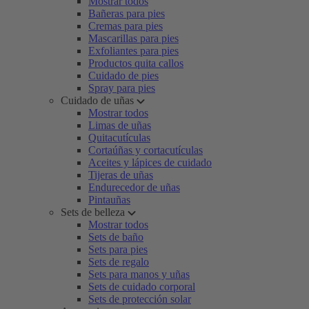
Mostrar todos
Bañeras para pies
Cremas para pies
Mascarillas para pies
Exfoliantes para pies
Productos quita callos
Cuidado de pies
Spray para pies
Cuidado de uñas
Mostrar todos
Limas de uñas
Quitacutículas
Cortaúñas y cortacutículas
Aceites y lápices de cuidado
Tijeras de uñas
Endurecedor de uñas
Pintauñas
Sets de belleza
Mostrar todos
Sets de baño
Sets para pies
Sets de regalo
Sets para manos y uñas
Sets de cuidado corporal
Sets de protección solar