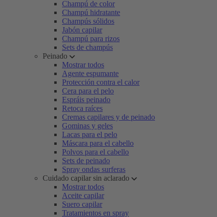
Champú de color
Champú hidratante
Champús sólidos
Jabón capilar
Champú para rizos
Sets de champús
Peinado
Mostrar todos
Agente espumante
Protección contra el calor
Cera para el pelo
Espráis peinado
Retoca raíces
Cremas capilares y de peinado
Gominas y geles
Lacas para el pelo
Máscara para el cabello
Polvos para el cabello
Sets de peinado
Spray ondas surferas
Cuidado capilar sin aclarado
Mostrar todos
Aceite capilar
Suero capilar
Tratamientos en spray