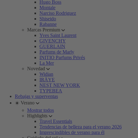
Hugo Boss
Montale
Narciso Rodriguez
Shiseido
Rabanne
Marcas Premium
Yves Saint Laurent
GIVENCHY
GUERLAIN
Parfums de Marly
INITIO Parfums Privés
La Mer
Novedad
Widian
IRÄYE
NEST NEW YORK
TYPEBEA
Rebajas y superventas
☀️ Verano
Mostrar todos
Highlights
Travel Essentials
Tendencias de belleza para el verano 2026
Imprescindibles de verano para él
Cuidado del sol