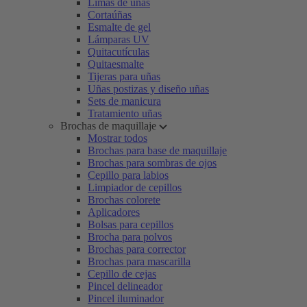
Limas de uñas
Cortaúñas
Esmalte de gel
Lámparas UV
Quitacutículas
Quitaesmalte
Tijeras para uñas
Uñas postizas y diseño uñas
Sets de manicura
Tratamiento uñas
Brochas de maquillaje
Mostrar todos
Brochas para base de maquillaje
Brochas para sombras de ojos
Cepillo para labios
Limpiador de cepillos
Brochas colorete
Aplicadores
Bolsas para cepillos
Brocha para polvos
Brochas para corrector
Brochas para mascarilla
Cepillo de cejas
Pincel delineador
Pincel iluminador