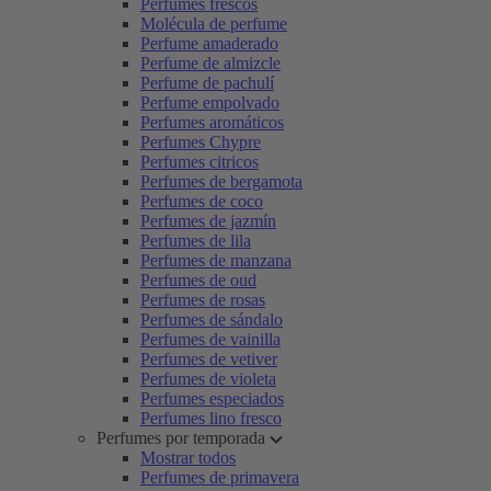
Perfumes frescos
Molécula de perfume
Perfume amaderado
Perfume de almizcle
Perfume de pachulí
Perfume empolvado
Perfumes aromáticos
Perfumes Chypre
Perfumes citricos
Perfumes de bergamota
Perfumes de coco
Perfumes de jazmín
Perfumes de lila
Perfumes de manzana
Perfumes de oud
Perfumes de rosas
Perfumes de sándalo
Perfumes de vainilla
Perfumes de vetiver
Perfumes de violeta
Perfumes especiados
Perfumes lino fresco
Perfumes por temporada
Mostrar todos
Perfumes de primavera