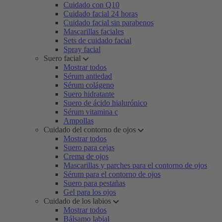
Cuidado con Q10
Cuidado facial 24 horas
Cuidado facial sin parabenos
Mascarillas faciales
Sets de cuidado facial
Spray facial
Suero facial
Mostrar todos
Sérum antiedad
Sérum colágeno
Suero hidratante
Suero de ácido hialurónico
Sérum vitamina c
Ampollas
Cuidado del contorno de ojos
Mostrar todos
Suero para cejas
Crema de ojos
Mascarillas y parches para el contorno de ojos
Sérum para el contorno de ojos
Suero para pestañas
Gel para los ojos
Cuidado de los labios
Mostrar todos
Bálsamo labial