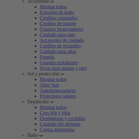
Accesorios
Mostrar todos
Esponjas de baño
Cepillos corporales
Cepillos de masaje
Guantes bronceadores
Cuidado para pies
Accesorios de cuidado
Cepillos de recambio
Cuidado para uñas
Franela
Guantes exfoliantes
Joyas para manos y pies
Sol y protección
Mostrar todos
After Sun
Autobronceadores
Protectores solares
Depilación
Mostrar todos
Cera fría y tibia
Depiladoras y cuchillas
Cuidado del afeitado
Crema depilatoria
Baño