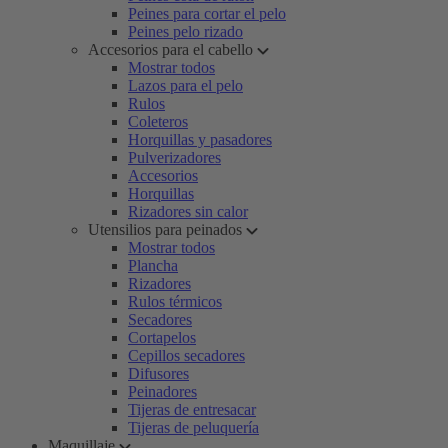
Peines para cortar el pelo
Peines pelo rizado
Accesorios para el cabello
Mostrar todos
Lazos para el pelo
Rulos
Coleteros
Horquillas y pasadores
Pulverizadores
Accesorios
Horquillas
Rizadores sin calor
Utensilios para peinados
Mostrar todos
Plancha
Rizadores
Rulos térmicos
Secadores
Cortapelos
Cepillos secadores
Difusores
Peinadores
Tijeras de entresacar
Tijeras de peluquería
Maquillaje