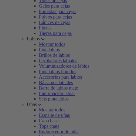
Tintes de cejas
Geles para cejas
Pomadas para cejas
Polvos para cejas
Lápices de cejas
Pinzas
Tijeras para cejas
Labios
Mostrar todos
Pintalabios
Brillos de labios
Perfiladores labiales
Voluminizadores de labios
Pintalabios líquidos
Accesorios para labios
Bálsamos labiales
Barra de labios mate
Imprimación labial
Sets pintalabios
Uñas
Mostrar todos
Esmalte de uñas
Capa base
Tops coats
Endurecedor de uñas