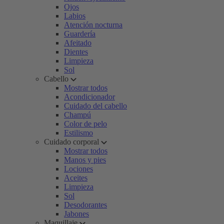
Ojos
Labios
Atención nocturna
Guardería
Afeitado
Dientes
Limpieza
Sol
Cabello
Mostrar todos
Acondicionador
Cuidado del cabello
Champú
Color de pelo
Estilismo
Cuidado corporal
Mostrar todos
Manos y pies
Lociones
Aceites
Limpieza
Sol
Desodorantes
Jabones
Maquillaje