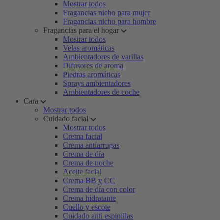
Mostrar todos
Fragancias nicho para mujer
Fragancias nicho para hombre
Fragancias para el hogar
Mostrar todos
Velas aromáticas
Ambientadores de varillas
Difusores de aroma
Piedras aromáticas
Sprays ambientadores
Ambientadores de coche
Cara
Mostrar todos
Cuidado facial
Mostrar todos
Crema facial
Crema antiarrugas
Crema de día
Crema de noche
Aceite facial
Crema BB y CC
Crema de día con color
Crema hidratante
Cuello y escote
Cuidado anti espinillas