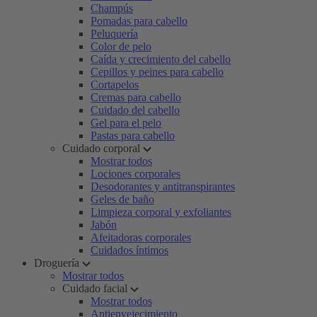
Champús
Pomadas para cabello
Peluquería
Color de pelo
Caída y crecimiento del cabello
Cepillos y peines para cabello
Cortapelos
Cremas para cabello
Cuidado del cabello
Gel para el pelo
Pastas para cabello
Cuidado corporal
Mostrar todos
Lociones corporales
Desodorantes y antitranspirantes
Geles de baño
Limpieza corporal y exfoliantes
Jabón
Afeitadoras corporales
Cuidados íntimos
Droguería
Mostrar todos
Cuidado facial
Mostrar todos
Antienvejecimiento