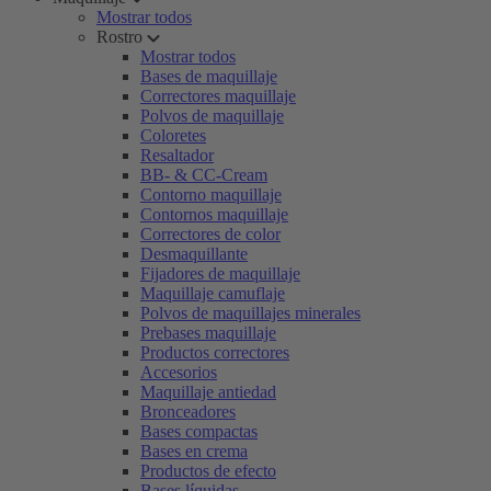
Mostrar todos
Rostro
Mostrar todos
Bases de maquillaje
Correctores maquillaje
Polvos de maquillaje
Coloretes
Resaltador
BB- & CC-Cream
Contorno maquillaje
Contornos maquillaje
Correctores de color
Desmaquillante
Fijadores de maquillaje
Maquillaje camuflaje
Polvos de maquillajes minerales
Prebases maquillaje
Productos correctores
Accesorios
Maquillaje antiedad
Bronceadores
Bases compactas
Bases en crema
Productos de efecto
Bases líquidas