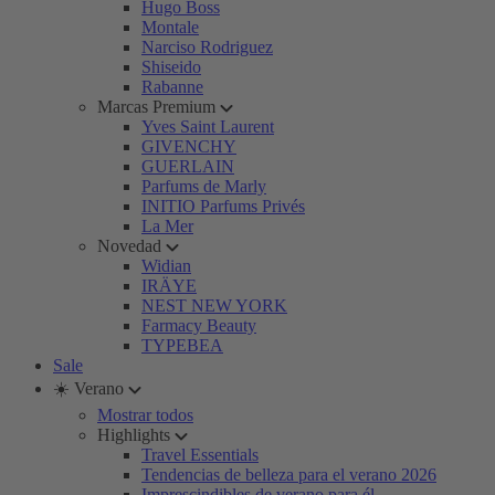
Hugo Boss
Montale
Narciso Rodriguez
Shiseido
Rabanne
Marcas Premium
Yves Saint Laurent
GIVENCHY
GUERLAIN
Parfums de Marly
INITIO Parfums Privés
La Mer
Novedad
Widian
IRÄYE
NEST NEW YORK
Farmacy Beauty
TYPEBEA
Sale
☀️ Verano
Mostrar todos
Highlights
Travel Essentials
Tendencias de belleza para el verano 2026
Imprescindibles de verano para él