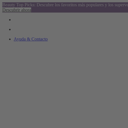
Beauty Top Picks: Descubre los favoritos más populares y los superv
Descubrir ahora
Ayuda & Contacto