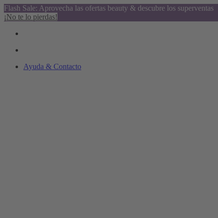
Flash Sale: Aprovecha las ofertas beauty & descubre los superventas
¡No te lo pierdas!
Ayuda & Contacto