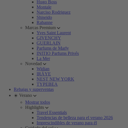
Hugo Boss
Montale
Narciso Rodriguez
Shiseido
Rabanne
Marcas Premium
Yves Saint Laurent
GIVENCHY
GUERLAIN
Parfums de Marly
INITIO Parfums Privés
La Mer
Novedad
Widian
IRÄYE
NEST NEW YORK
TYPEBEA
Rebajas y superventas
☀️ Verano
Mostrar todos
Highlights
Travel Essentials
Tendencias de belleza para el verano 2026
Imprescindibles de verano para él
Cuidado del sol