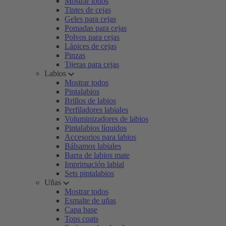
Mostrar todos
Tintes de cejas
Geles para cejas
Pomadas para cejas
Polvos para cejas
Lápices de cejas
Pinzas
Tijeras para cejas
Labios
Mostrar todos
Pintalabios
Brillos de labios
Perfiladores labiales
Voluminizadores de labios
Pintalabios líquidos
Accesorios para labios
Bálsamos labiales
Barra de labios mate
Imprimación labial
Sets pintalabios
Uñas
Mostrar todos
Esmalte de uñas
Capa base
Tops coats