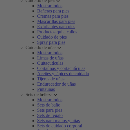
Cuidado de pies
Mostrar todos
Bañeras para pies
Cremas para pies
Mascarillas para pies
Exfoliantes para pies
Productos quita callos
Cuidado de pies
Spray para pies
Cuidado de uñas
Mostrar todos
Limas de uñas
Quitacutículas
Cortaúñas y cortacutículas
Aceites y lápices de cuidado
Tijeras de uñas
Endurecedor de uñas
Pintauñas
Sets de belleza
Mostrar todos
Sets de baño
Sets para pies
Sets de regalo
Sets para manos y uñas
Sets de cuidado corporal