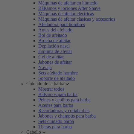
Máquinas de afeitar en húmedo
Bálsamos y lociones After Shave
Máquinas de afeitar eléctricas
Máquinas de afeitar clásicas y accesorios
Afeitadora para hombres
Antes del afeitado
Bol de afeitado
Brocha de afeitar
Depilación nasal
Espuma de afeitar
Gel de afeitar
Jabones de afeitar
Navaja
Sets afeitado hombre
Soporte de afeitado
Cuidado de la barba
Mostrar todos
Bálsamos para barba
Peines y cepillos para barba
Aceites para barba
Recortadoras y cortabarbas
Jabones y champús para barba
Sets cuidado barba
Tijeras para barba
Cabello