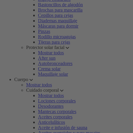
Bastoncillos de algodón
Brochas para mascarilla
Cepillos para cejas
Diademas maquillaje
Máscaras para dormir
Pinzas
Rodillo microagujas
Tijeras para cejas
Protector solar facial
Mostrar todos
After sun
Autobronceadores
Crema solar
Maquillaje solar
Cuerpo
Mostrar todos
Cuidado corporal
Mostrar todos
Lociones corporales
Desodorantes
Mantecas corporales
Aceites corporales
Anticelulíticos
Aceite e infusión de sauna
Aceites esenciales y para masajes