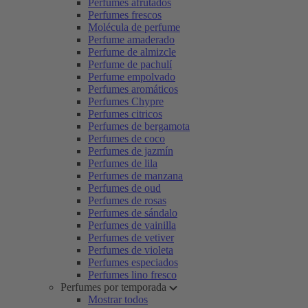
Perfumes afrutados
Perfumes frescos
Molécula de perfume
Perfume amaderado
Perfume de almizcle
Perfume de pachulí
Perfume empolvado
Perfumes aromáticos
Perfumes Chypre
Perfumes citricos
Perfumes de bergamota
Perfumes de coco
Perfumes de jazmín
Perfumes de lila
Perfumes de manzana
Perfumes de oud
Perfumes de rosas
Perfumes de sándalo
Perfumes de vainilla
Perfumes de vetiver
Perfumes de violeta
Perfumes especiados
Perfumes lino fresco
Perfumes por temporada
Mostrar todos