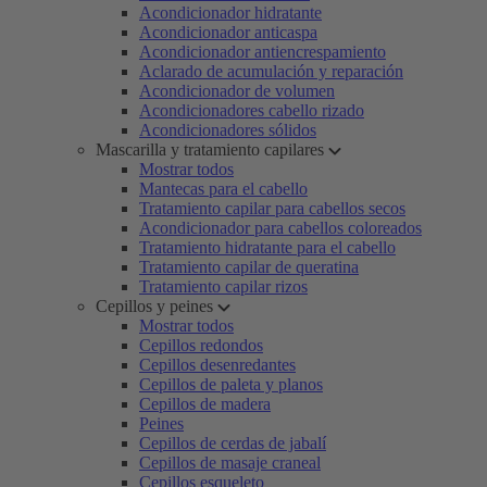
Acondicionador hidratante
Acondicionador anticaspa
Acondicionador antiencrespamiento
Aclarado de acumulación y reparación
Acondicionador de volumen
Acondicionadores cabello rizado
Acondicionadores sólidos
Mascarilla y tratamiento capilares
Mostrar todos
Mantecas para el cabello
Tratamiento capilar para cabellos secos
Acondicionador para cabellos coloreados
Tratamiento hidratante para el cabello
Tratamiento capilar de queratina
Tratamiento capilar rizos
Cepillos y peines
Mostrar todos
Cepillos redondos
Cepillos desenredantes
Cepillos de paleta y planos
Cepillos de madera
Peines
Cepillos de cerdas de jabalí
Cepillos de masaje craneal
Cepillos esqueleto