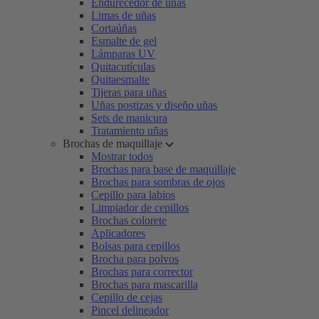
Endurecedor de uñas
Limas de uñas
Cortaúñas
Esmalte de gel
Lámparas UV
Quitacutículas
Quitaesmalte
Tijeras para uñas
Uñas postizas y diseño uñas
Sets de manicura
Tratamiento uñas
Brochas de maquillaje
Mostrar todos
Brochas para base de maquillaje
Brochas para sombras de ojos
Cepillo para labios
Limpiador de cepillos
Brochas colorete
Aplicadores
Bolsas para cepillos
Brocha para polvos
Brochas para corrector
Brochas para mascarilla
Cepillo de cejas
Pincel delineador