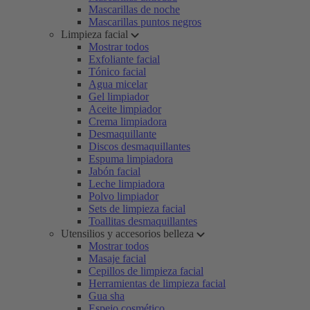
Mascarillas de noche
Mascarillas puntos negros
Limpieza facial
Mostrar todos
Exfoliante facial
Tónico facial
Agua micelar
Gel limpiador
Aceite limpiador
Crema limpiadora
Desmaquillante
Discos desmaquillantes
Espuma limpiadora
Jabón facial
Leche limpiadora
Polvo limpiador
Sets de limpieza facial
Toallitas desmaquillantes
Utensilios y accesorios belleza
Mostrar todos
Masaje facial
Cepillos de limpieza facial
Herramientas de limpieza facial
Gua sha
Espejo cosmético