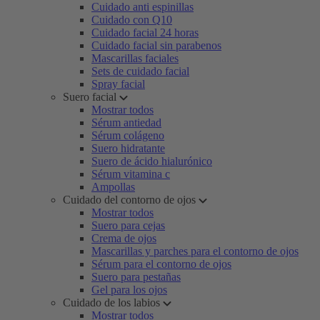
Cuidado anti espinillas
Cuidado con Q10
Cuidado facial 24 horas
Cuidado facial sin parabenos
Mascarillas faciales
Sets de cuidado facial
Spray facial
Suero facial
Mostrar todos
Sérum antiedad
Sérum colágeno
Suero hidratante
Suero de ácido hialurónico
Sérum vitamina c
Ampollas
Cuidado del contorno de ojos
Mostrar todos
Suero para cejas
Crema de ojos
Mascarillas y parches para el contorno de ojos
Sérum para el contorno de ojos
Suero para pestañas
Gel para los ojos
Cuidado de los labios
Mostrar todos