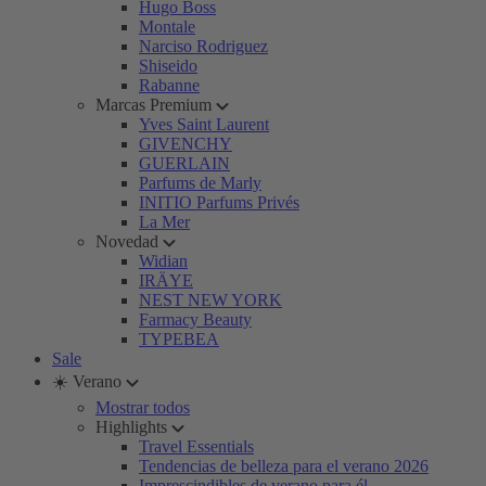
Hugo Boss
Montale
Narciso Rodriguez
Shiseido
Rabanne
Marcas Premium
Yves Saint Laurent
GIVENCHY
GUERLAIN
Parfums de Marly
INITIO Parfums Privés
La Mer
Novedad
Widian
IRÄYE
NEST NEW YORK
Farmacy Beauty
TYPEBEA
Sale
☀️ Verano
Mostrar todos
Highlights
Travel Essentials
Tendencias de belleza para el verano 2026
Imprescindibles de verano para él