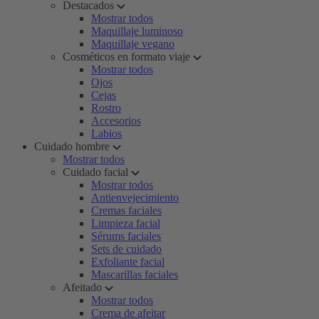
Destacados
Mostrar todos
Maquillaje luminoso
Maquillaje vegano
Cosméticos en formato viaje
Mostrar todos
Ojos
Cejas
Rostro
Accesorios
Labios
Cuidado hombre
Mostrar todos
Cuidado facial
Mostrar todos
Antienvejecimiento
Cremas faciales
Limpieza facial
Sérums faciales
Sets de cuidado
Exfoliante facial
Mascarillas faciales
Afeitado
Mostrar todos
Crema de afeitar