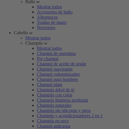
Baño
Mostrar todos
Accesorios de baño
Albornoces
Toallas de mano
Neceseres
Cabello
Mostrar todos
Champús
Mostrar todos
Champú de queratina
Pre champú
Champú de aceite de argán
Champú suavizante
Champú voluminizador
Champú para hombres
Champú plata
Champús árbol de té
Champús con color
Champús limpieza profunda
Champús naturales
Champús sin siliconas y otros
Champús y acondicionadores 2 en 1
Champús en seco
Champú anticaspa