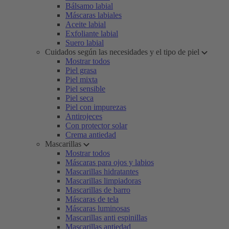
Bálsamo labial
Máscaras labiales
Aceite labial
Exfoliante labial
Suero labial
Cuidados según las necesidades y el tipo de piel
Mostrar todos
Piel grasa
Piel mixta
Piel sensible
Piel seca
Piel con impurezas
Antirojeces
Con protector solar
Crema antiedad
Mascarillas
Mostrar todos
Máscaras para ojos y labios
Mascarillas hidratantes
Mascarillas limpiadoras
Mascarillas de barro
Máscaras de tela
Máscaras luminosas
Mascarillas anti espinillas
Mascarillas antiedad