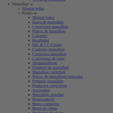
Maquillaje
Mostrar todos
Rostro
Mostrar todos
Bases de maquillaje
Correctores maquillaje
Polvos de maquillaje
Coloretes
Resaltador
BB- & CC-Cream
Contorno maquillaje
Contornos maquillaje
Correctores de color
Desmaquillante
Fijadores de maquillaje
Maquillaje camuflaje
Polvos de maquillajes minerales
Prebases maquillaje
Productos correctores
Accesorios
Maquillaje antiedad
Bronceadores
Bases compactas
Bases en crema
Productos de efecto