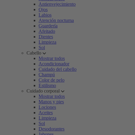
Antienvejecimiento
Ojos
Labios
Atención nocturna
Guardería
Afeitado
Dientes
Limpieza
Sol
Cabello
Mostrar todos
Acondicionador
Cuidado del cabello
Champú
Color de pelo
Estilismo
Cuidado corporal
Mostrar todos
Manos y pies
Lociones
Aceites
Limpieza
Sol
Desodorantes
Jabones