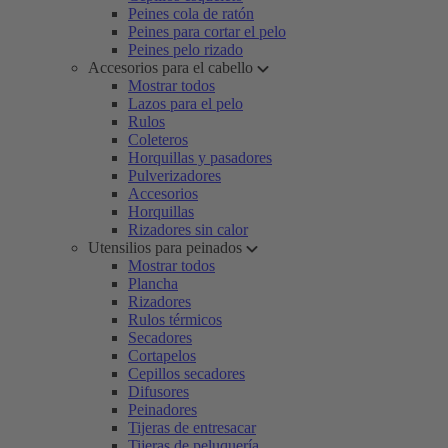
Peines cola de ratón
Peines para cortar el pelo
Peines pelo rizado
Accesorios para el cabello
Mostrar todos
Lazos para el pelo
Rulos
Coleteros
Horquillas y pasadores
Pulverizadores
Accesorios
Horquillas
Rizadores sin calor
Utensilios para peinados
Mostrar todos
Plancha
Rizadores
Rulos térmicos
Secadores
Cortapelos
Cepillos secadores
Difusores
Peinadores
Tijeras de entresacar
Tijeras de peluquería