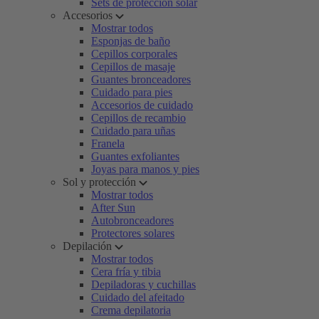
Sets de protección solar
Accesorios
Mostrar todos
Esponjas de baño
Cepillos corporales
Cepillos de masaje
Guantes bronceadores
Cuidado para pies
Accesorios de cuidado
Cepillos de recambio
Cuidado para uñas
Franela
Guantes exfoliantes
Joyas para manos y pies
Sol y protección
Mostrar todos
After Sun
Autobronceadores
Protectores solares
Depilación
Mostrar todos
Cera fría y tibia
Depiladoras y cuchillas
Cuidado del afeitado
Crema depilatoria