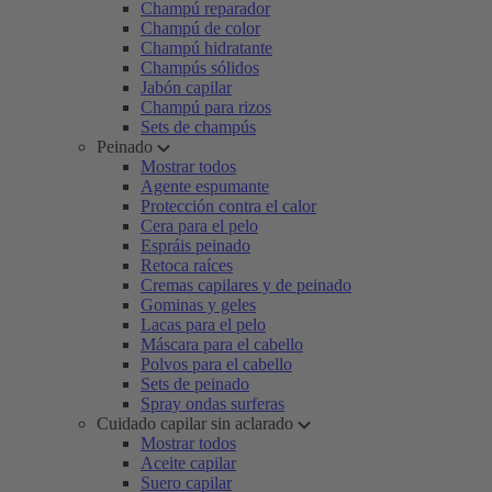
Champú reparador
Champú de color
Champú hidratante
Champús sólidos
Jabón capilar
Champú para rizos
Sets de champús
Peinado
Mostrar todos
Agente espumante
Protección contra el calor
Cera para el pelo
Espráis peinado
Retoca raíces
Cremas capilares y de peinado
Gominas y geles
Lacas para el pelo
Máscara para el cabello
Polvos para el cabello
Sets de peinado
Spray ondas surferas
Cuidado capilar sin aclarado
Mostrar todos
Aceite capilar
Suero capilar