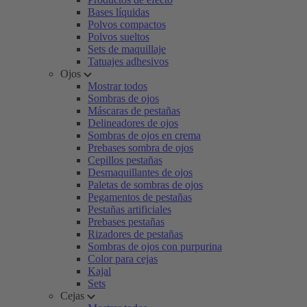
Bases líquidas
Polvos compactos
Polvos sueltos
Sets de maquillaje
Tatuajes adhesivos
Ojos
Mostrar todos
Sombras de ojos
Máscaras de pestañas
Delineadores de ojos
Sombras de ojos en crema
Prebases sombra de ojos
Cepillos pestañas
Desmaquillantes de ojos
Paletas de sombras de ojos
Pegamentos de pestañas
Pestañas artificiales
Prebases pestañas
Rizadores de pestañas
Sombras de ojos con purpurina
Color para cejas
Kajal
Sets
Cejas