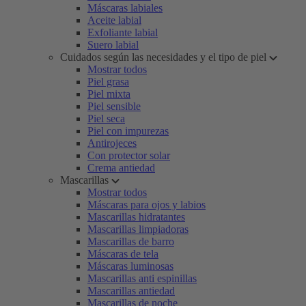
Máscaras labiales
Aceite labial
Exfoliante labial
Suero labial
Cuidados según las necesidades y el tipo de piel
Mostrar todos
Piel grasa
Piel mixta
Piel sensible
Piel seca
Piel con impurezas
Antirojeces
Con protector solar
Crema antiedad
Mascarillas
Mostrar todos
Máscaras para ojos y labios
Mascarillas hidratantes
Mascarillas limpiadoras
Mascarillas de barro
Máscaras de tela
Máscaras luminosas
Mascarillas anti espinillas
Mascarillas antiedad
Mascarillas de noche