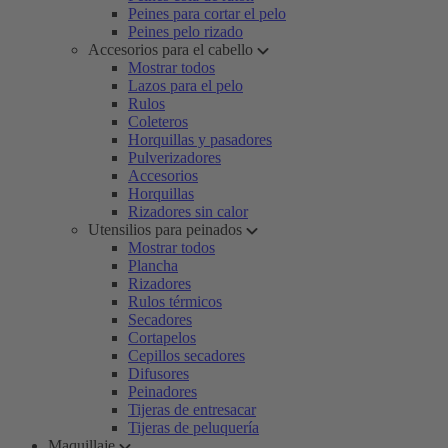
Peines para cortar el pelo
Peines pelo rizado
Accesorios para el cabello
Mostrar todos
Lazos para el pelo
Rulos
Coleteros
Horquillas y pasadores
Pulverizadores
Accesorios
Horquillas
Rizadores sin calor
Utensilios para peinados
Mostrar todos
Plancha
Rizadores
Rulos térmicos
Secadores
Cortapelos
Cepillos secadores
Difusores
Peinadores
Tijeras de entresacar
Tijeras de peluquería
Maquillaje