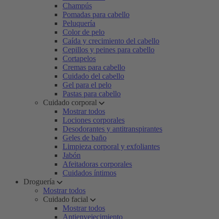
Champús
Pomadas para cabello
Peluquería
Color de pelo
Caída y crecimiento del cabello
Cepillos y peines para cabello
Cortapelos
Cremas para cabello
Cuidado del cabello
Gel para el pelo
Pastas para cabello
Cuidado corporal
Mostrar todos
Lociones corporales
Desodorantes y antitranspirantes
Geles de baño
Limpieza corporal y exfoliantes
Jabón
Afeitadoras corporales
Cuidados íntimos
Droguería
Mostrar todos
Cuidado facial
Mostrar todos
Antienvejecimiento