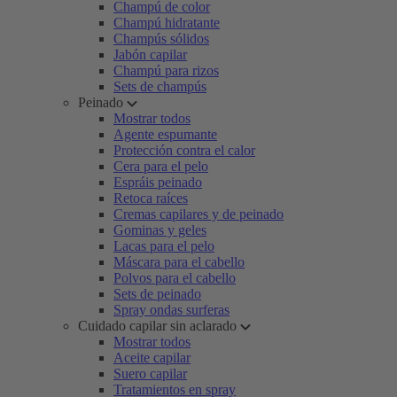
Champú de color
Champú hidratante
Champús sólidos
Jabón capilar
Champú para rizos
Sets de champús
Peinado
Mostrar todos
Agente espumante
Protección contra el calor
Cera para el pelo
Espráis peinado
Retoca raíces
Cremas capilares y de peinado
Gominas y geles
Lacas para el pelo
Máscara para el cabello
Polvos para el cabello
Sets de peinado
Spray ondas surferas
Cuidado capilar sin aclarado
Mostrar todos
Aceite capilar
Suero capilar
Tratamientos en spray