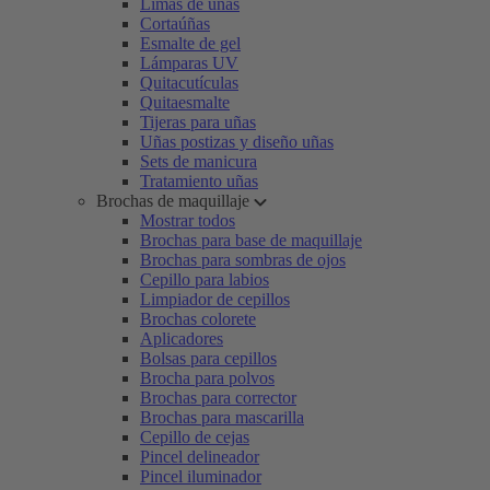
Limas de uñas
Cortaúñas
Esmalte de gel
Lámparas UV
Quitacutículas
Quitaesmalte
Tijeras para uñas
Uñas postizas y diseño uñas
Sets de manicura
Tratamiento uñas
Brochas de maquillaje
Mostrar todos
Brochas para base de maquillaje
Brochas para sombras de ojos
Cepillo para labios
Limpiador de cepillos
Brochas colorete
Aplicadores
Bolsas para cepillos
Brocha para polvos
Brochas para corrector
Brochas para mascarilla
Cepillo de cejas
Pincel delineador
Pincel iluminador