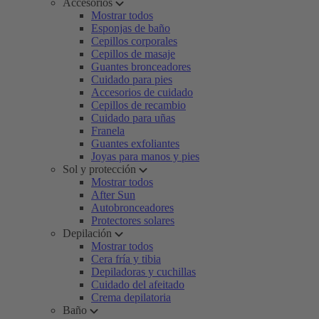
Accesorios
Mostrar todos
Esponjas de baño
Cepillos corporales
Cepillos de masaje
Guantes bronceadores
Cuidado para pies
Accesorios de cuidado
Cepillos de recambio
Cuidado para uñas
Franela
Guantes exfoliantes
Joyas para manos y pies
Sol y protección
Mostrar todos
After Sun
Autobronceadores
Protectores solares
Depilación
Mostrar todos
Cera fría y tibia
Depiladoras y cuchillas
Cuidado del afeitado
Crema depilatoria
Baño