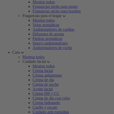
Mostrar todos
Fragancias nicho para mujer
Fragancias nicho para hombre
Fragancias para el hogar
Mostrar todos
Velas aromáticas
Ambientadores de varillas
Difusores de aroma
Piedras aromáticas
Sprays ambientadores
Ambientadores de coche
Cara
Mostrar todos
Cuidado facial
Mostrar todos
Crema facial
Crema antiarrugas
Crema de día
Crema de noche
Aceite facial
Crema BB y CC
Crema de día con color
Crema hidratante
Cuello y escote
Cuidado anti espinillas