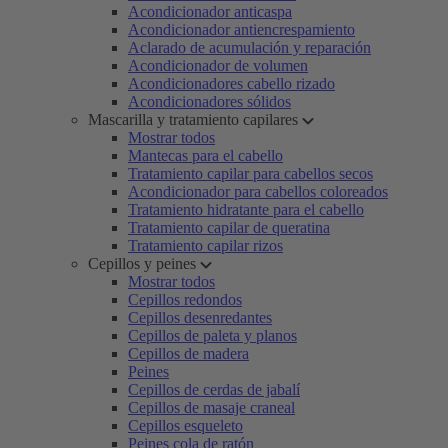
Acondicionador anticaspa
Acondicionador antiencrespamiento
Aclarado de acumulación y reparación
Acondicionador de volumen
Acondicionadores cabello rizado
Acondicionadores sólidos
Mascarilla y tratamiento capilares
Mostrar todos
Mantecas para el cabello
Tratamiento capilar para cabellos secos
Acondicionador para cabellos coloreados
Tratamiento hidratante para el cabello
Tratamiento capilar de queratina
Tratamiento capilar rizos
Cepillos y peines
Mostrar todos
Cepillos redondos
Cepillos desenredantes
Cepillos de paleta y planos
Cepillos de madera
Peines
Cepillos de cerdas de jabalí
Cepillos de masaje craneal
Cepillos esqueleto
Peines cola de ratón