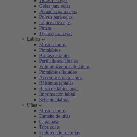
Tintes de cejas
Geles para cejas
Pomadas para cejas
Polvos para cejas
Lápices de cejas
Pinzas
Tijeras para cejas
Labios
Mostrar todos
Pintalabios
Brillos de labios
Perfiladores labiales
Voluminizadores de labios
Pintalabios líquidos
Accesorios para labios
Bálsamos labiales
Barra de labios mate
Imprimación labial
Sets pintalabios
Uñas
Mostrar todos
Esmalte de uñas
Capa base
Tops coats
Endurecedor de uñas