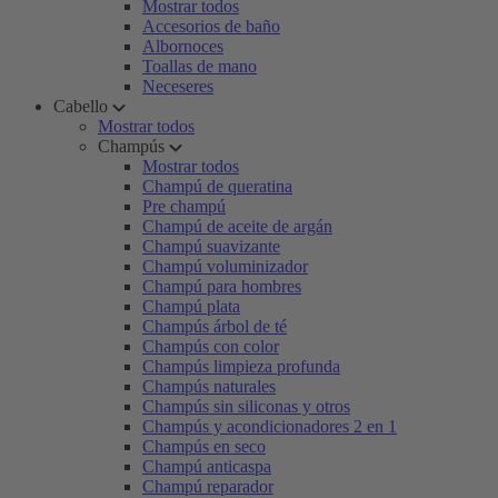
Mostrar todos
Accesorios de baño
Albornoces
Toallas de mano
Neceseres
Cabello
Mostrar todos
Champús
Mostrar todos
Champú de queratina
Pre champú
Champú de aceite de argán
Champú suavizante
Champú voluminizador
Champú para hombres
Champú plata
Champús árbol de té
Champús con color
Champús limpieza profunda
Champús naturales
Champús sin siliconas y otros
Champús y acondicionadores 2 en 1
Champús en seco
Champú anticaspa
Champú reparador