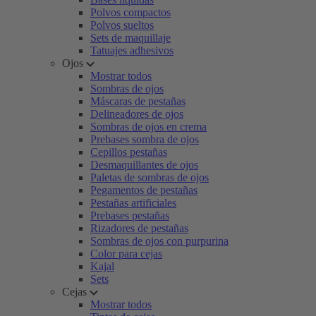
Polvos compactos
Polvos sueltos
Sets de maquillaje
Tatuajes adhesivos
Ojos
Mostrar todos
Sombras de ojos
Máscaras de pestañas
Delineadores de ojos
Sombras de ojos en crema
Prebases sombra de ojos
Cepillos pestañas
Desmaquillantes de ojos
Paletas de sombras de ojos
Pegamentos de pestañas
Pestañas artificiales
Prebases pestañas
Rizadores de pestañas
Sombras de ojos con purpurina
Color para cejas
Kajal
Sets
Cejas
Mostrar todos