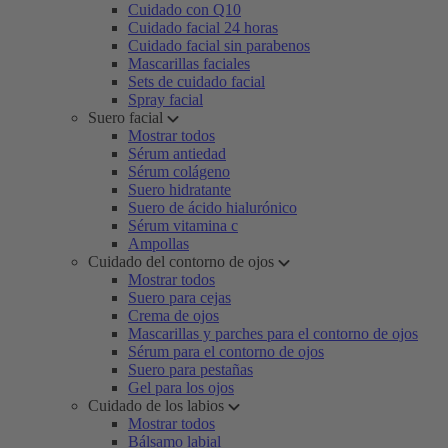
Cuidado con Q10
Cuidado facial 24 horas
Cuidado facial sin parabenos
Mascarillas faciales
Sets de cuidado facial
Spray facial
Suero facial
Mostrar todos
Sérum antiedad
Sérum colágeno
Suero hidratante
Suero de ácido hialurónico
Sérum vitamina c
Ampollas
Cuidado del contorno de ojos
Mostrar todos
Suero para cejas
Crema de ojos
Mascarillas y parches para el contorno de ojos
Sérum para el contorno de ojos
Suero para pestañas
Gel para los ojos
Cuidado de los labios
Mostrar todos
Bálsamo labial