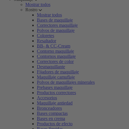
Mostrar todos
Rostro
Mostrar todos
Bases de maquillaje
Correctores maquillaje
Polvos de maquillaje
Coloretes
Resaltador
BB- & CC-Cream
Contorno maquillaje
Contornos maquillaje
Correctores de color
Desmaquillante
Fijadores de maquillaje
Maquillaje camuflaje
Polvos de maquillajes minerales
Prebases maquillaje
Productos correctores
Accesorios
Maquillaje antiedad
Bronceadores
Bases compactas
Bases en crema
Productos de efecto
Bases líquidas