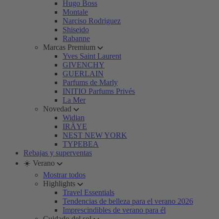
Hugo Boss
Montale
Narciso Rodriguez
Shiseido
Rabanne
Marcas Premium
Yves Saint Laurent
GIVENCHY
GUERLAIN
Parfums de Marly
INITIO Parfums Privés
La Mer
Novedad
Widian
IRÄYE
NEST NEW YORK
TYPEBEA
Rebajas y superventas
☀️ Verano
Mostrar todos
Highlights
Travel Essentials
Tendencias de belleza para el verano 2026
Imprescindibles de verano para él
Cuidado del sol