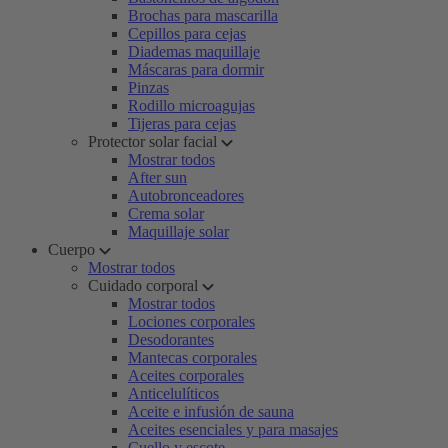
Brochas para mascarilla
Cepillos para cejas
Diademas maquillaje
Máscaras para dormir
Pinzas
Rodillo microagujas
Tijeras para cejas
Protector solar facial
Mostrar todos
After sun
Autobronceadores
Crema solar
Maquillaje solar
Cuerpo
Mostrar todos
Cuidado corporal
Mostrar todos
Lociones corporales
Desodorantes
Mantecas corporales
Aceites corporales
Anticelulíticos
Aceite e infusión de sauna
Aceites esenciales y para masajes
Cuello y escote