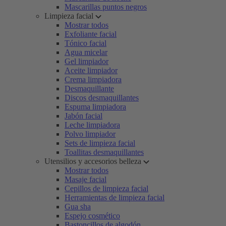
Mascarillas puntos negros
Limpieza facial
Mostrar todos
Exfoliante facial
Tónico facial
Agua micelar
Gel limpiador
Aceite limpiador
Crema limpiadora
Desmaquillante
Discos desmaquillantes
Espuma limpiadora
Jabón facial
Leche limpiadora
Polvo limpiador
Sets de limpieza facial
Toallitas desmaquillantes
Utensilios y accesorios belleza
Mostrar todos
Masaje facial
Cepillos de limpieza facial
Herramientas de limpieza facial
Gua sha
Espejo cosmético
Bastoncillos de algodón