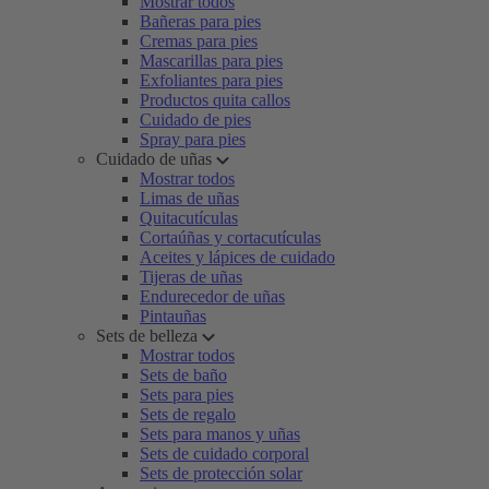
Mostrar todos
Bañeras para pies
Cremas para pies
Mascarillas para pies
Exfoliantes para pies
Productos quita callos
Cuidado de pies
Spray para pies
Cuidado de uñas
Mostrar todos
Limas de uñas
Quitacutículas
Cortaúñas y cortacutículas
Aceites y lápices de cuidado
Tijeras de uñas
Endurecedor de uñas
Pintauñas
Sets de belleza
Mostrar todos
Sets de baño
Sets para pies
Sets de regalo
Sets para manos y uñas
Sets de cuidado corporal
Sets de protección solar