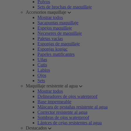
Polvos
Sets de brochas de maquillaje
Accesorios maquillaje
Mostrar todos
Sacapuntas maquillaje
Espejos maquillaje
Neceseres de maquillaje
Paletas vacías
Esponjas de maquillaje
Esponjas konjac
Papeles matificantes
Uñas
Cutis
Labios
Ojos
Sets
Maquillaje resistente al agua
Mostrar todos
Delineadores de ojos waterproof
Base impermeable
Máscara de pestañas resistente al agua
Corrector resistente al agua
Sombras de ojos waterproof
Lápices de cejas resistentes al agua
Destacados