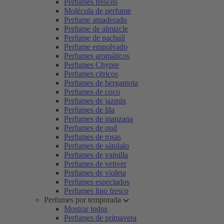
Perfumes frescos
Molécula de perfume
Perfume amaderado
Perfume de almizcle
Perfume de pachulí
Perfume empolvado
Perfumes aromáticos
Perfumes Chypre
Perfumes citricos
Perfumes de bergamota
Perfumes de coco
Perfumes de jazmín
Perfumes de lila
Perfumes de manzana
Perfumes de oud
Perfumes de rosas
Perfumes de sándalo
Perfumes de vainilla
Perfumes de vetiver
Perfumes de violeta
Perfumes especiados
Perfumes lino fresco
Perfumes por temporada
Mostrar todos
Perfumes de primavera