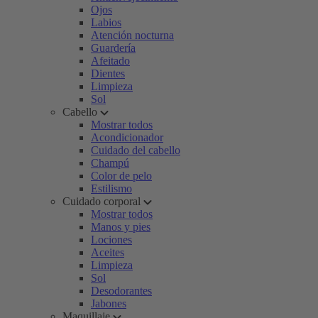
Ojos
Labios
Atención nocturna
Guardería
Afeitado
Dientes
Limpieza
Sol
Cabello
Mostrar todos
Acondicionador
Cuidado del cabello
Champú
Color de pelo
Estilismo
Cuidado corporal
Mostrar todos
Manos y pies
Lociones
Aceites
Limpieza
Sol
Desodorantes
Jabones
Maquillaje