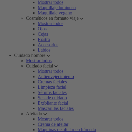
Mostrar todos
Maquillaje luminoso
Maquillaje vegano
Cosméticos en formato viaje
Mostrar todos
Ojos
Cejas
Rostro
Accesorios
Labios
Cuidado hombre
Mostrar todos
Cuidado facial
Mostrar todos
Antienvejecimiento
Cremas faciales
Limpieza facial
Sérums faciales
Sets de cuidado
Exfoliante facial
Mascarillas faciales
Afeitado
Mostrar todos
Crema de afeitar
Máquinas de afeitar en húmedo