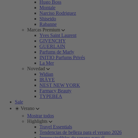
Hugo Boss
Montale
Narciso Rodriguez
Shiseido
Rabanne
Marcas Premium
Yves Saint Laurent
GIVENCHY
GUERLAIN
Parfums de Marly
INITIO Parfums Privés
La Mer
Novedad
Widian
IRÄYE
NEST NEW YORK
Farmacy Beauty
TYPEBEA
Sale
☀️ Verano
Mostrar todos
Highlights
Travel Essentials
Tendencias de belleza para el verano 2026
Imprescindibles de verano para él