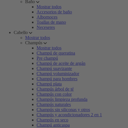
Baño
Mostrar todos
Accesorios de baño
Albornoces
Toallas de mano
Neceseres
Cabello
Mostrar todos
Champús
Mostrar todos
Champú de queratina
Pre champú
Champú de aceite de argán
Champú suavizante
Champú voluminizador
Champú para hombres
Champú plata
Champús árbol de té
Champús con color
Champús limpieza profunda
Champús naturales
Champús sin siliconas y otros
Champús y acondicionadores 2 en 1
Champús en seco
Champú anticaspa