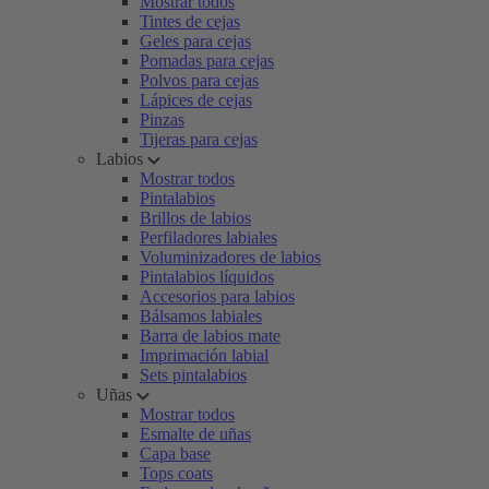
Mostrar todos
Tintes de cejas
Geles para cejas
Pomadas para cejas
Polvos para cejas
Lápices de cejas
Pinzas
Tijeras para cejas
Labios
Mostrar todos
Pintalabios
Brillos de labios
Perfiladores labiales
Voluminizadores de labios
Pintalabios líquidos
Accesorios para labios
Bálsamos labiales
Barra de labios mate
Imprimación labial
Sets pintalabios
Uñas
Mostrar todos
Esmalte de uñas
Capa base
Tops coats