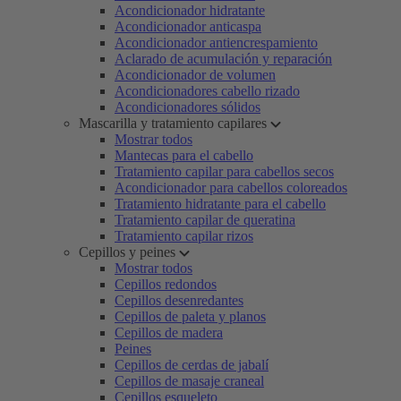
Acondicionador hidratante
Acondicionador anticaspa
Acondicionador antiencrespamiento
Aclarado de acumulación y reparación
Acondicionador de volumen
Acondicionadores cabello rizado
Acondicionadores sólidos
Mascarilla y tratamiento capilares
Mostrar todos
Mantecas para el cabello
Tratamiento capilar para cabellos secos
Acondicionador para cabellos coloreados
Tratamiento hidratante para el cabello
Tratamiento capilar de queratina
Tratamiento capilar rizos
Cepillos y peines
Mostrar todos
Cepillos redondos
Cepillos desenredantes
Cepillos de paleta y planos
Cepillos de madera
Peines
Cepillos de cerdas de jabalí
Cepillos de masaje craneal
Cepillos esqueleto