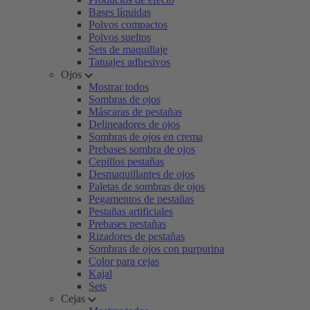
Bases líquidas
Polvos compactos
Polvos sueltos
Sets de maquillaje
Tatuajes adhesivos
Ojos
Mostrar todos
Sombras de ojos
Máscaras de pestañas
Delineadores de ojos
Sombras de ojos en crema
Prebases sombra de ojos
Cepillos pestañas
Desmaquillantes de ojos
Paletas de sombras de ojos
Pegamentos de pestañas
Pestañas artificiales
Prebases pestañas
Rizadores de pestañas
Sombras de ojos con purpurina
Color para cejas
Kajal
Sets
Cejas