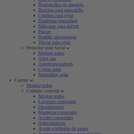
Bastoncillos de algodón
Brochas para mascarilla
Cepillos para cejas
Diademas maquillaje
Máscaras para dormir
Pinzas
Rodillo microagujas
Tijeras para cejas
Protector solar facial
Mostrar todos
After sun
Autobronceadores
Crema solar
Maquillaje solar
Cuerpo
Mostrar todos
Cuidado corporal
Mostrar todos
Lociones corporales
Desodorantes
Mantecas corporales
Aceites corporales
Anticelulíticos
Aceite e infusión de sauna
Aceites esenciales y para masajes