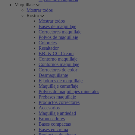
Maquillaje
Mostrar todos
Rostro
Mostrar todos
Bases de maquillaje
Correctores maquillaje
Polvos de maquillaje
Coloretes
Resaltador
BB- & CC-Cream
Contorno maquillaje
Contornos maquillaje
Correctores de color
Desmaquillante
Fijadores de maquillaje
Maquillaje camuflaje
Polvos de maquillajes minerales
Prebases maquillaje
Productos correctores
Accesorios
Maquillaje antiedad
Bronceadores
Bases compactas
Bases en crema
Productos de efecto