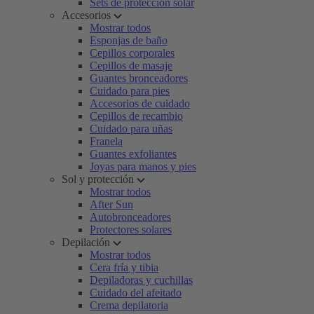
Sets de protección solar
Accesorios
Mostrar todos
Esponjas de baño
Cepillos corporales
Cepillos de masaje
Guantes bronceadores
Cuidado para pies
Accesorios de cuidado
Cepillos de recambio
Cuidado para uñas
Franela
Guantes exfoliantes
Joyas para manos y pies
Sol y protección
Mostrar todos
After Sun
Autobronceadores
Protectores solares
Depilación
Mostrar todos
Cera fría y tibia
Depiladoras y cuchillas
Cuidado del afeitado
Crema depilatoria