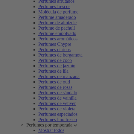
Perfumes afrutados
Perfumes frescos
Molécula de perfume
Perfume amaderado
Perfume de almizcle
Perfume de pachulí
Perfume empolvado
Perfumes aromáticos
Perfumes Chypre
Perfumes citricos
Perfumes de bergamota
Perfumes de coco
Perfumes de jazmín
Perfumes de lila
Perfumes de manzana
Perfumes de oud
Perfumes de rosas
Perfumes de sándalo
Perfumes de vainilla
Perfumes de vetiver
Perfumes de violeta
Perfumes especiados
Perfumes lino fresco
Perfumes por temporada
Mostrar todos