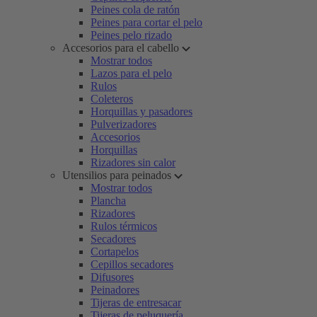
Peines cola de ratón
Peines para cortar el pelo
Peines pelo rizado
Accesorios para el cabello
Mostrar todos
Lazos para el pelo
Rulos
Coleteros
Horquillas y pasadores
Pulverizadores
Accesorios
Horquillas
Rizadores sin calor
Utensilios para peinados
Mostrar todos
Plancha
Rizadores
Rulos térmicos
Secadores
Cortapelos
Cepillos secadores
Difusores
Peinadores
Tijeras de entresacar
Tijeras de peluquería