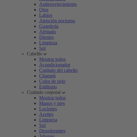
Antienvejecimiento
Ojos
Labios
Atención nocturna
Guardería
Afeitado
Dientes
Limpieza
Sol
Cabello
Mostrar todos
Acondicionador
Cuidado del cabello
Champú
Color de pelo
Estilismo
Cuidado corporal
Mostrar todos
Manos y pies
Lociones
Aceites
Limpieza
Sol
Desodorantes
Jabones