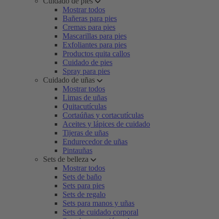
Cuidado de pies
Mostrar todos
Bañeras para pies
Cremas para pies
Mascarillas para pies
Exfoliantes para pies
Productos quita callos
Cuidado de pies
Spray para pies
Cuidado de uñas
Mostrar todos
Limas de uñas
Quitacutículas
Cortaúñas y cortacutículas
Aceites y lápices de cuidado
Tijeras de uñas
Endurecedor de uñas
Pintauñas
Sets de belleza
Mostrar todos
Sets de baño
Sets para pies
Sets de regalo
Sets para manos y uñas
Sets de cuidado corporal