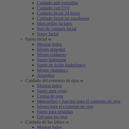
Cuidado anti espinillas
Cuidado con Q10
Cuidado facial 24 horas
Cuidado facial sin parabenos
Mascarillas faciales
Sets de cuidado facial
Spray facial
Suero facial
Mostrar todos
Sérum antiedad
Sérum colágeno
Suero hidratante
Suero de ácido hialurónico
Sérum vitamina c
Ampollas
Cuidado del contorno de ojos
Mostrar todos
Suero para cejas
Crema de ojos
Mascarillas y parches para el contorno de ojos
Sérum para el contorno de ojos
Suero para pestañas
Gel para los ojos
Cuidado de los labios
Mostrar todos