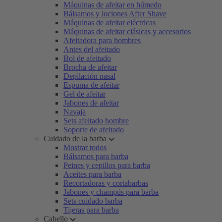
Máquinas de afeitar en húmedo
Bálsamos y lociones After Shave
Máquinas de afeitar eléctricas
Máquinas de afeitar clásicas y accesorios
Afeitadora para hombres
Antes del afeitado
Bol de afeitado
Brocha de afeitar
Depilación nasal
Espuma de afeitar
Gel de afeitar
Jabones de afeitar
Navaja
Sets afeitado hombre
Soporte de afeitado
Cuidado de la barba
Mostrar todos
Bálsamos para barba
Peines y cepillos para barba
Aceites para barba
Recortadoras y cortabarbas
Jabones y champús para barba
Sets cuidado barba
Tijeras para barba
Cabello