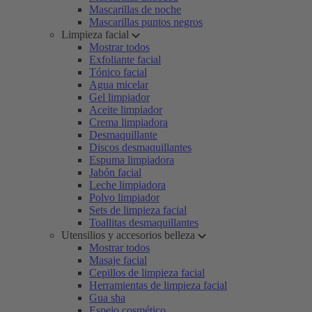
Mascarillas de noche
Mascarillas puntos negros
Limpieza facial
Mostrar todos
Exfoliante facial
Tónico facial
Agua micelar
Gel limpiador
Aceite limpiador
Crema limpiadora
Desmaquillante
Discos desmaquillantes
Espuma limpiadora
Jabón facial
Leche limpiadora
Polvo limpiador
Sets de limpieza facial
Toallitas desmaquillantes
Utensilios y accesorios belleza
Mostrar todos
Masaje facial
Cepillos de limpieza facial
Herramientas de limpieza facial
Gua sha
Espejo cosmético