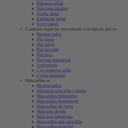
Bálsamo labial
Máscaras labiales
Aceite labial
Exfoliante labial
Suero labial
Cuidados según las necesidades y el tipo de piel
Mostrar todos
Piel grasa
Piel mixta
Piel sensible
Piel seca
Piel con impurezas
Antirojeces
Con protector solar
Crema antiedad
Mascarillas
Mostrar todos
Máscaras para ojos y labios
Mascarillas hidratantes
Mascarillas limpiadoras
Mascarillas de barro
Máscaras de tela
Máscaras luminosas
Mascarillas anti espinillas
Mascarillas antiedad