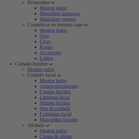
Destacados
Mostrar todos
Maquillaje luminoso
Maquillaje vegano
Cosméticos en formato viaje
Mostrar todos
Ojos
Cejas
Rostro
Accesorios
Labios
Cuidado hombre
Mostrar todos
Cuidado facial
Mostrar todos
Antienvejecimiento
Cremas faciales
Limpieza facial
Sérums faciales
Sets de cuidado
Exfoliante facial
Mascarillas faciales
Afeitado
Mostrar todos
Crema de afeitar