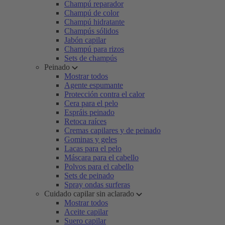
Champú reparador
Champú de color
Champú hidratante
Champús sólidos
Jabón capilar
Champú para rizos
Sets de champús
Peinado
Mostrar todos
Agente espumante
Protección contra el calor
Cera para el pelo
Espráis peinado
Retoca raíces
Cremas capilares y de peinado
Gominas y geles
Lacas para el pelo
Máscara para el cabello
Polvos para el cabello
Sets de peinado
Spray ondas surferas
Cuidado capilar sin aclarado
Mostrar todos
Aceite capilar
Suero capilar