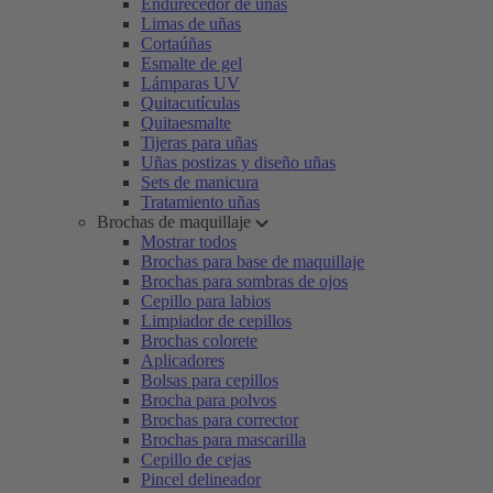
Endurecedor de uñas
Limas de uñas
Cortaúñas
Esmalte de gel
Lámparas UV
Quitacutículas
Quitaesmalte
Tijeras para uñas
Uñas postizas y diseño uñas
Sets de manicura
Tratamiento uñas
Brochas de maquillaje
Mostrar todos
Brochas para base de maquillaje
Brochas para sombras de ojos
Cepillo para labios
Limpiador de cepillos
Brochas colorete
Aplicadores
Bolsas para cepillos
Brocha para polvos
Brochas para corrector
Brochas para mascarilla
Cepillo de cejas
Pincel delineador