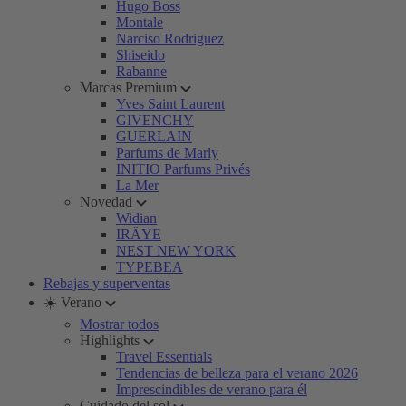
Hugo Boss
Montale
Narciso Rodriguez
Shiseido
Rabanne
Marcas Premium
Yves Saint Laurent
GIVENCHY
GUERLAIN
Parfums de Marly
INITIO Parfums Privés
La Mer
Novedad
Widian
IRÄYE
NEST NEW YORK
TYPEBEA
Rebajas y superventas
☀️ Verano
Mostrar todos
Highlights
Travel Essentials
Tendencias de belleza para el verano 2026
Imprescindibles de verano para él
Cuidado del sol