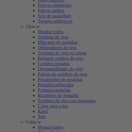
Polvos compactos
Polvos sueltos
Sets de maquillaje
Tatuajes adhesivos
Ojos
Mostrar todos
Sombras de ojos
Máscaras de pestañas
Delineadores de ojos
Sombras de ojos en crema
Prebases sombra de ojos
Cepillos pestañas
Desmaquillantes de ojos
Paletas de sombras de ojos
Pegamentos de pestañas
Pestañas artificiales
Prebases pestañas
Rizadores de pestañas
Sombras de ojos con purpurina
Color para cejas
Kajal
Sets
Cejas
Mostrar todos