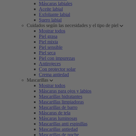
Máscaras labiales
Aceite labial
Exfoliante labial
Suero labial
Cuidados según las necesidades y el tipo de piel
Mostrar todos
Piel grasa
Piel mixta
Piel sensible
Piel seca
Piel con impurezas
Antirojeces
Con protector solar
Crema antiedad
Mascarillas
Mostrar todos
Máscaras para ojos y labios
Mascarillas hidratantes
Mascarillas limpiadoras
Mascarillas de barro
Máscaras de tela
Máscaras luminosas
Mascarillas anti espinillas
Mascarillas antiedad
Mascarillas de noche