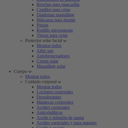
Brochas para mascarilla
Cepillos para cejas
Diademas maquillaje
Máscaras para dormir
Pinzas
Rodillo microagujas
Tijeras para cejas
Protector solar facial
Mostrar todos
After sun
Autobronceadores
Crema solar
Maquillaje solar
Cuerpo
Mostrar todos
Cuidado corporal
Mostrar todos
Lociones corporales
Desodorantes
Mantecas corporales
Aceites corporales
Anticelulíticos
Aceite e infusión de sauna
Aceites esenciales y para masajes
Cuello y escote