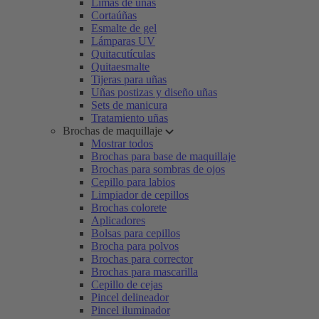
Limas de uñas
Cortaúñas
Esmalte de gel
Lámparas UV
Quitacutículas
Quitaesmalte
Tijeras para uñas
Uñas postizas y diseño uñas
Sets de manicura
Tratamiento uñas
Brochas de maquillaje
Mostrar todos
Brochas para base de maquillaje
Brochas para sombras de ojos
Cepillo para labios
Limpiador de cepillos
Brochas colorete
Aplicadores
Bolsas para cepillos
Brocha para polvos
Brochas para corrector
Brochas para mascarilla
Cepillo de cejas
Pincel delineador
Pincel iluminador