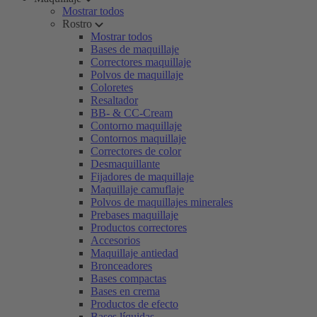
Mostrar todos
Rostro
Mostrar todos
Bases de maquillaje
Correctores maquillaje
Polvos de maquillaje
Coloretes
Resaltador
BB- & CC-Cream
Contorno maquillaje
Contornos maquillaje
Correctores de color
Desmaquillante
Fijadores de maquillaje
Maquillaje camuflaje
Polvos de maquillajes minerales
Prebases maquillaje
Productos correctores
Accesorios
Maquillaje antiedad
Bronceadores
Bases compactas
Bases en crema
Productos de efecto
Bases líquidas