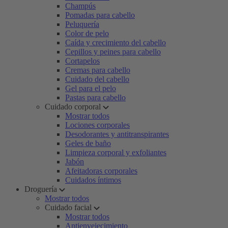
Champús
Pomadas para cabello
Peluquería
Color de pelo
Caída y crecimiento del cabello
Cepillos y peines para cabello
Cortapelos
Cremas para cabello
Cuidado del cabello
Gel para el pelo
Pastas para cabello
Cuidado corporal
Mostrar todos
Lociones corporales
Desodorantes y antitranspirantes
Geles de baño
Limpieza corporal y exfoliantes
Jabón
Afeitadoras corporales
Cuidados íntimos
Droguería
Mostrar todos
Cuidado facial
Mostrar todos
Antienvejecimiento