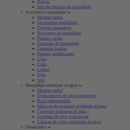
Polvos
Sets de brochas de maquillaje
Accesorios maquillaje
Mostrar todos
Sacapuntas maquillaje
Espejos maquillaje
Neceseres de maquillaje
Paletas vacías
Esponjas de maquillaje
Esponjas konjac
Papeles matificantes
Uñas
Cutis
Labios
Ojos
Sets
Maquillaje resistente al agua
Mostrar todos
Delineadores de ojos waterproof
Base impermeable
Máscara de pestañas resistente al agua
Corrector resistente al agua
Sombras de ojos waterproof
Lápices de cejas resistentes al agua
Destacados