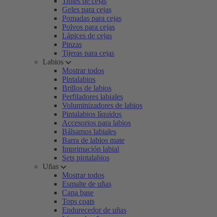
Tintes de cejas
Geles para cejas
Pomadas para cejas
Polvos para cejas
Lápices de cejas
Pinzas
Tijeras para cejas
Labios
Mostrar todos
Pintalabios
Brillos de labios
Perfiladores labiales
Voluminizadores de labios
Pintalabios líquidos
Accesorios para labios
Bálsamos labiales
Barra de labios mate
Imprimación labial
Sets pintalabios
Uñas
Mostrar todos
Esmalte de uñas
Capa base
Tops coats
Endurecedor de uñas