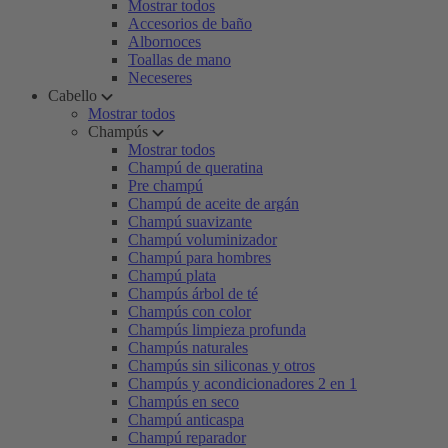
Mostrar todos
Accesorios de baño
Albornoces
Toallas de mano
Neceseres
Cabello
Mostrar todos
Champús
Mostrar todos
Champú de queratina
Pre champú
Champú de aceite de argán
Champú suavizante
Champú voluminizador
Champú para hombres
Champú plata
Champús árbol de té
Champús con color
Champús limpieza profunda
Champús naturales
Champús sin siliconas y otros
Champús y acondicionadores 2 en 1
Champús en seco
Champú anticaspa
Champú reparador