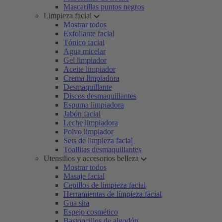
Mascarillas puntos negros
Limpieza facial
Mostrar todos
Exfoliante facial
Tónico facial
Agua micelar
Gel limpiador
Aceite limpiador
Crema limpiadora
Desmaquillante
Discos desmaquillantes
Espuma limpiadora
Jabón facial
Leche limpiadora
Polvo limpiador
Sets de limpieza facial
Toallitas desmaquillantes
Utensilios y accesorios belleza
Mostrar todos
Masaje facial
Cepillos de limpieza facial
Herramientas de limpieza facial
Gua sha
Espejo cosmético
Bastoncillos de algodón