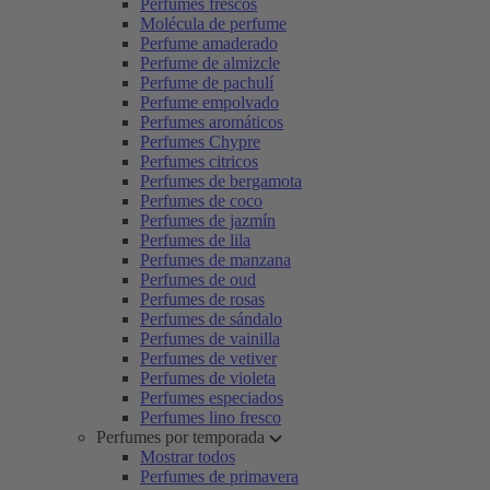
Perfumes frescos
Molécula de perfume
Perfume amaderado
Perfume de almizcle
Perfume de pachulí
Perfume empolvado
Perfumes aromáticos
Perfumes Chypre
Perfumes citricos
Perfumes de bergamota
Perfumes de coco
Perfumes de jazmín
Perfumes de lila
Perfumes de manzana
Perfumes de oud
Perfumes de rosas
Perfumes de sándalo
Perfumes de vainilla
Perfumes de vetiver
Perfumes de violeta
Perfumes especiados
Perfumes lino fresco
Perfumes por temporada
Mostrar todos
Perfumes de primavera