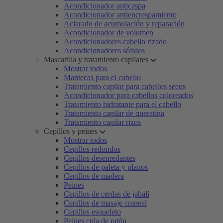
Acondicionador anticaspa
Acondicionador antiencrespamiento
Aclarado de acumulación y reparación
Acondicionador de volumen
Acondicionadores cabello rizado
Acondicionadores sólidos
Mascarilla y tratamiento capilares
Mostrar todos
Mantecas para el cabello
Tratamiento capilar para cabellos secos
Acondicionador para cabellos coloreados
Tratamiento hidratante para el cabello
Tratamiento capilar de queratina
Tratamiento capilar rizos
Cepillos y peines
Mostrar todos
Cepillos redondos
Cepillos desenredantes
Cepillos de paleta y planos
Cepillos de madera
Peines
Cepillos de cerdas de jabalí
Cepillos de masaje craneal
Cepillos esqueleto
Peines cola de ratón