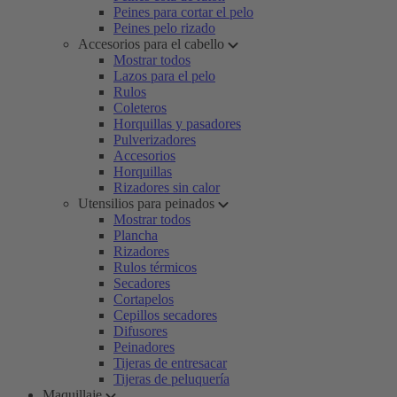
Peines para cortar el pelo
Peines pelo rizado
Accesorios para el cabello
Mostrar todos
Lazos para el pelo
Rulos
Coleteros
Horquillas y pasadores
Pulverizadores
Accesorios
Horquillas
Rizadores sin calor
Utensilios para peinados
Mostrar todos
Plancha
Rizadores
Rulos térmicos
Secadores
Cortapelos
Cepillos secadores
Difusores
Peinadores
Tijeras de entresacar
Tijeras de peluquería
Maquillaje