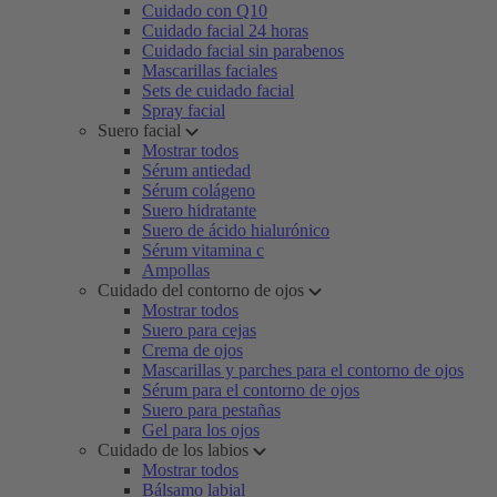
Cuidado con Q10
Cuidado facial 24 horas
Cuidado facial sin parabenos
Mascarillas faciales
Sets de cuidado facial
Spray facial
Suero facial
Mostrar todos
Sérum antiedad
Sérum colágeno
Suero hidratante
Suero de ácido hialurónico
Sérum vitamina c
Ampollas
Cuidado del contorno de ojos
Mostrar todos
Suero para cejas
Crema de ojos
Mascarillas y parches para el contorno de ojos
Sérum para el contorno de ojos
Suero para pestañas
Gel para los ojos
Cuidado de los labios
Mostrar todos
Bálsamo labial