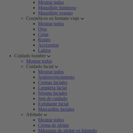
Mostrar todos
Maquillaje luminoso
Maquillaje vegano
Cosméticos en formato viaje
Mostrar todos
Ojos
Cejas
Rostro
Accesorios
Labios
Cuidado hombre
Mostrar todos
Cuidado facial
Mostrar todos
Antienvejecimiento
Cremas faciales
Limpieza facial
Sérums faciales
Sets de cuidado
Exfoliante facial
Mascarillas faciales
Afeitado
Mostrar todos
Crema de afeitar
Máquinas de afeitar en húmedo