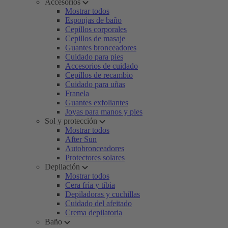
Accesorios
Mostrar todos
Esponjas de baño
Cepillos corporales
Cepillos de masaje
Guantes bronceadores
Cuidado para pies
Accesorios de cuidado
Cepillos de recambio
Cuidado para uñas
Franela
Guantes exfoliantes
Joyas para manos y pies
Sol y protección
Mostrar todos
After Sun
Autobronceadores
Protectores solares
Depilación
Mostrar todos
Cera fría y tibia
Depiladoras y cuchillas
Cuidado del afeitado
Crema depilatoria
Baño