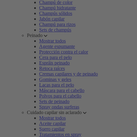
Champú de color
Champú hidratante
Champús sólidos
Jabón capilar
Champú para rizos
Sets de champús
Peinado
Mostrar todos
Agente espumante
Protección contra el calor
Cera para el pelo
Espráis peinado
Retoca raíces
Cremas capilares y de peinado
Gominas y geles
Lacas para el pelo
Máscara para el cabello
Polvos para el cabello
Sets de peinado
Spray ondas surferas
Cuidado capilar sin aclarado
Mostrar todos
Aceite capilar
Suero capilar
Tratamientos en spray