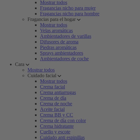
Mostrar todos
Fragancias nicho para mujer
Fragancias nicho para hombre
Fragancias para el hogar
Mostrar todos
Velas aromáticas
Ambientadores de varillas
Difusores de aroma
Piedras aromáticas
Sprays ambientadores
Ambientadores de coche
Cara
Mostrar todos
Cuidado facial
Mostrar todos
Crema facial
Crema antiarrugas
Crema de día
Crema de noche
Aceite facial
Crema BB y CC
Crema de día con color
Crema hidratante
Cuello y escote
Cuidado anti espinillas