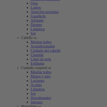
Ojos
Labios
Atención nocturna
Guardería
Afeitado
Dientes
Limpieza
Sol
Cabello
Mostrar todos
Acondicionador
Cuidado del cabello
Champú
Color de pelo
Estilismo
Cuidado corporal
Mostrar todos
Manos y pies
Lociones
Aceites
Limpieza
Sol
Desodorantes
Jabones
Maquillaje