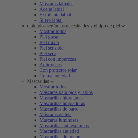
Máscaras labiales
Aceite labial
Exfoliante labial
Suero labial
Cuidados según las necesidades y el tipo de piel
Mostrar todos
Piel grasa
Piel mixta
Piel sensible
Piel seca
Piel con impurezas
Antirojeces
Con protector solar
Crema antiedad
Mascarillas
Mostrar todos
Máscaras para ojos y labios
Mascarillas hidratantes
Mascarillas limpiadoras
Mascarillas de barro
Máscaras de tela
Máscaras luminosas
Mascarillas anti espinillas
Mascarillas antiedad
Mascarillas de noche