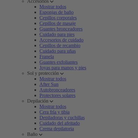
Accesorios
Mostrar todos
Esponjas de baño
Cepillos corporales
Cepillos de masaje
Guantes bronceadores
Cuidado para pies
Accesorios de cuidado
Cepillos de recambio
Cuidado para uñas
Franela
Guantes exfoliantes
Joyas para manos y pies
Sol y protección
Mostrar todos
After Sun
Autobronceadores
Protectores solares
Depilación
Mostrar todos
Cera fría y tibia
Depiladoras y cuchillas
Cuidado del afeitado
Crema depilatoria
Baño