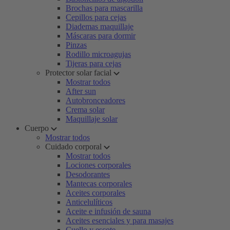
Brochas para mascarilla
Cepillos para cejas
Diademas maquillaje
Máscaras para dormir
Pinzas
Rodillo microagujas
Tijeras para cejas
Protector solar facial
Mostrar todos
After sun
Autobronceadores
Crema solar
Maquillaje solar
Cuerpo
Mostrar todos
Cuidado corporal
Mostrar todos
Lociones corporales
Desodorantes
Mantecas corporales
Aceites corporales
Anticelulíticos
Aceite e infusión de sauna
Aceites esenciales y para masajes
Cuello y escote