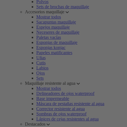
Polvos
Sets de brochas de maquillaje
Accesorios maquillaje
Mostrar todos
Sacapuntas maquillaje
Espejos maquillaje
Neceseres de maquillaje
Paletas vacías
Esponjas de maquillaje
Esponjas konjac
Papeles matificantes
Uñas
Cutis
Labios
Ojos
Sets
Maquillaje resistente al agua
Mostrar todos
Delineadores de ojos waterproof
Base impermeable
Máscara de pestañas resistente al agua
Corrector resistente al agua
Sombras de ojos waterproof
Lápices de cejas resistentes al agua
Destacados