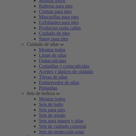
Mostrar todos
Bañeras para pies
Cremas para pies
Mascarillas para pies
Exfoliantes para pies
Productos quita callos
Cuidado de pies
Spray para pies
Cuidado de uñas
Mostrar todos
Limas de uñas
Quitacutículas
Cortaúñas y cortacutículas
Aceites y lápices de cuidado
Tijeras de uñas
Endurecedor de uñas
Pintauñas
Sets de belleza
Mostrar todos
Sets de baño
Sets para pies
Sets de regalo
Sets para manos y uñas
Sets de cuidado corporal
Sets de protección solar