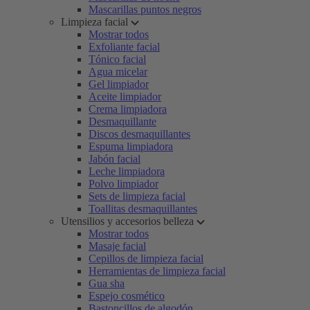
Mascarillas puntos negros
Limpieza facial
Mostrar todos
Exfoliante facial
Tónico facial
Agua micelar
Gel limpiador
Aceite limpiador
Crema limpiadora
Desmaquillante
Discos desmaquillantes
Espuma limpiadora
Jabón facial
Leche limpiadora
Polvo limpiador
Sets de limpieza facial
Toallitas desmaquillantes
Utensilios y accesorios belleza
Mostrar todos
Masaje facial
Cepillos de limpieza facial
Herramientas de limpieza facial
Gua sha
Espejo cosmético
Bastoncillos de algodón