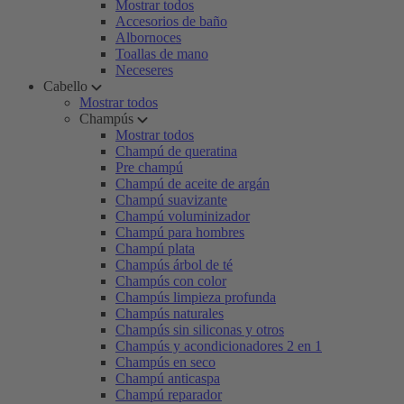
Mostrar todos
Accesorios de baño
Albornoces
Toallas de mano
Neceseres
Cabello
Mostrar todos
Champús
Mostrar todos
Champú de queratina
Pre champú
Champú de aceite de argán
Champú suavizante
Champú voluminizador
Champú para hombres
Champú plata
Champús árbol de té
Champús con color
Champús limpieza profunda
Champús naturales
Champús sin siliconas y otros
Champús y acondicionadores 2 en 1
Champús en seco
Champú anticaspa
Champú reparador