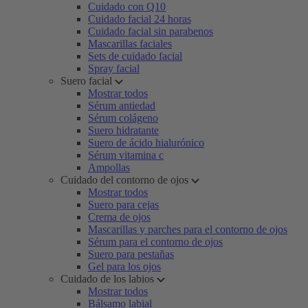
Cuidado con Q10
Cuidado facial 24 horas
Cuidado facial sin parabenos
Mascarillas faciales
Sets de cuidado facial
Spray facial
Suero facial
Mostrar todos
Sérum antiedad
Sérum colágeno
Suero hidratante
Suero de ácido hialurónico
Sérum vitamina c
Ampollas
Cuidado del contorno de ojos
Mostrar todos
Suero para cejas
Crema de ojos
Mascarillas y parches para el contorno de ojos
Sérum para el contorno de ojos
Suero para pestañas
Gel para los ojos
Cuidado de los labios
Mostrar todos
Bálsamo labial