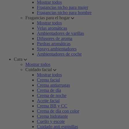
Mostrar todos
Fragancias nicho para mujer
Fragancias nicho para hombre
Fragancias para el hogar
Mostrar todos
Velas aromáticas
Ambientadores de varillas
Difusores de aroma
Piedras aromáticas
Sprays ambientadores
Ambientadores de coche
Cara
Mostrar todos
Cuidado facial
Mostrar todos
Crema facial
Crema antiarrugas
Crema de día
Crema de noche
Aceite facial
Crema BB y CC
Crema de día con color
Crema hidratante
Cuello y escote
Cuidado anti espinillas