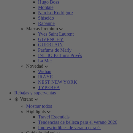
Hugo Boss
Montale
Narciso Rodriguez
Shiseido
Rabanne
Marcas Premium
Yves Saint Laurent
GIVENCHY
GUERLAIN
Parfums de Marly
INITIO Parfums Privés
La Mer
Novedad
Widian
IRÄYE
NEST NEW YORK
TYPEBEA
Rebajas y superventas
☀️ Verano
Mostrar todos
Highlights
Travel Essentials
Tendencias de belleza para el verano 2026
Imprescindibles de verano para él
Cuidado del sol