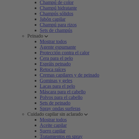
Champú de color
Champú hidratante
Champús sólidos
Jabón capilar
Champú para rizos
Sets de champús
Peinado
Mostrar todos
Agente espumante
Protección contra el calor
Cera para el pelo
Espráis peinado
Retoca raíces
Cremas capilares y de peinado
Gominas y geles
Lacas para el pelo
Máscara para el cabello
Polvos para el cabello
Sets de peinado
Spray ondas surferas
Cuidado capilar sin aclarado
Mostrar todos
Aceite capilar
Suero capilar
Tratamientos en spray