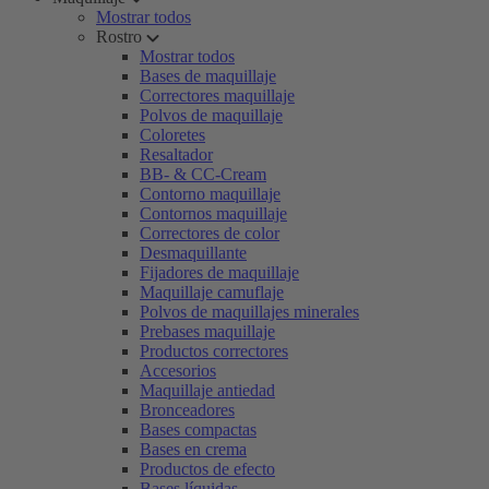
Mostrar todos
Rostro
Mostrar todos
Bases de maquillaje
Correctores maquillaje
Polvos de maquillaje
Coloretes
Resaltador
BB- & CC-Cream
Contorno maquillaje
Contornos maquillaje
Correctores de color
Desmaquillante
Fijadores de maquillaje
Maquillaje camuflaje
Polvos de maquillajes minerales
Prebases maquillaje
Productos correctores
Accesorios
Maquillaje antiedad
Bronceadores
Bases compactas
Bases en crema
Productos de efecto
Bases líquidas