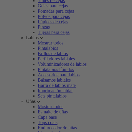
Tintes de cejas
Geles para cejas
Pomadas para cejas
Polvos para cejas
Lápices de cejas
Pinzas
Tijeras para cejas
Labios
Mostrar todos
Pintalabios
Brillos de labios
Perfiladores labiales
Voluminizadores de labios
Pintalabios líquidos
Accesorios para labios
Bálsamos labiales
Barra de labios mate
Imprimación labial
Sets pintalabios
Uñas
Mostrar todos
Esmalte de uñas
Capa base
Tops coats
Endurecedor de uñas