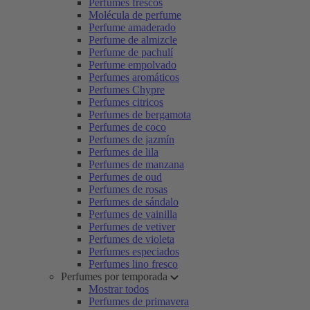
Perfumes frescos
Molécula de perfume
Perfume amaderado
Perfume de almizcle
Perfume de pachulí
Perfume empolvado
Perfumes aromáticos
Perfumes Chypre
Perfumes citricos
Perfumes de bergamota
Perfumes de coco
Perfumes de jazmín
Perfumes de lila
Perfumes de manzana
Perfumes de oud
Perfumes de rosas
Perfumes de sándalo
Perfumes de vainilla
Perfumes de vetiver
Perfumes de violeta
Perfumes especiados
Perfumes lino fresco
Perfumes por temporada
Mostrar todos
Perfumes de primavera