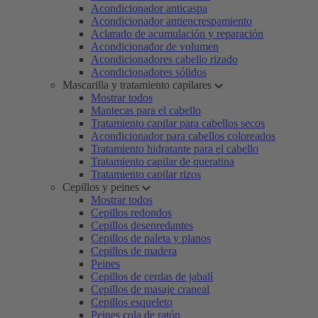
Acondicionador anticaspa
Acondicionador antiencrespamiento
Aclarado de acumulación y reparación
Acondicionador de volumen
Acondicionadores cabello rizado
Acondicionadores sólidos
Mascarilla y tratamiento capilares
Mostrar todos
Mantecas para el cabello
Tratamiento capilar para cabellos secos
Acondicionador para cabellos coloreados
Tratamiento hidratante para el cabello
Tratamiento capilar de queratina
Tratamiento capilar rizos
Cepillos y peines
Mostrar todos
Cepillos redondos
Cepillos desenredantes
Cepillos de paleta y planos
Cepillos de madera
Peines
Cepillos de cerdas de jabalí
Cepillos de masaje craneal
Cepillos esqueleto
Peines cola de ratón