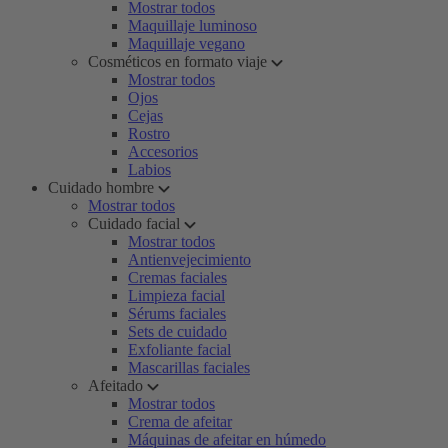
Mostrar todos
Maquillaje luminoso
Maquillaje vegano
Cosméticos en formato viaje
Mostrar todos
Ojos
Cejas
Rostro
Accesorios
Labios
Cuidado hombre
Mostrar todos
Cuidado facial
Mostrar todos
Antienvejecimiento
Cremas faciales
Limpieza facial
Sérums faciales
Sets de cuidado
Exfoliante facial
Mascarillas faciales
Afeitado
Mostrar todos
Crema de afeitar
Máquinas de afeitar en húmedo