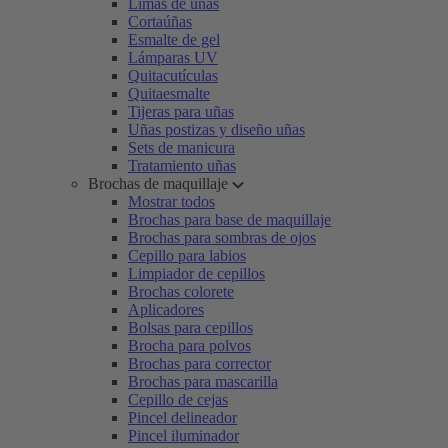
Limas de uñas
Cortaúñas
Esmalte de gel
Lámparas UV
Quitacutículas
Quitaesmalte
Tijeras para uñas
Uñas postizas y diseño uñas
Sets de manicura
Tratamiento uñas
Brochas de maquillaje
Mostrar todos
Brochas para base de maquillaje
Brochas para sombras de ojos
Cepillo para labios
Limpiador de cepillos
Brochas colorete
Aplicadores
Bolsas para cepillos
Brocha para polvos
Brochas para corrector
Brochas para mascarilla
Cepillo de cejas
Pincel delineador
Pincel iluminador