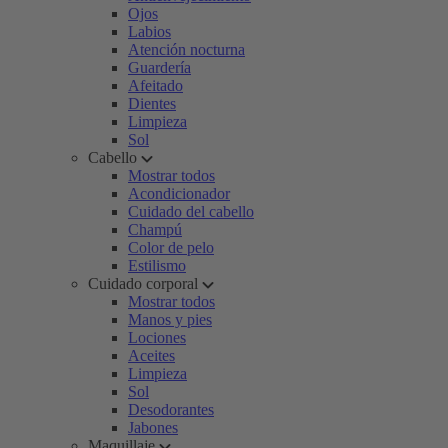
Ojos
Labios
Atención nocturna
Guardería
Afeitado
Dientes
Limpieza
Sol
Cabello
Mostrar todos
Acondicionador
Cuidado del cabello
Champú
Color de pelo
Estilismo
Cuidado corporal
Mostrar todos
Manos y pies
Lociones
Aceites
Limpieza
Sol
Desodorantes
Jabones
Maquillaje