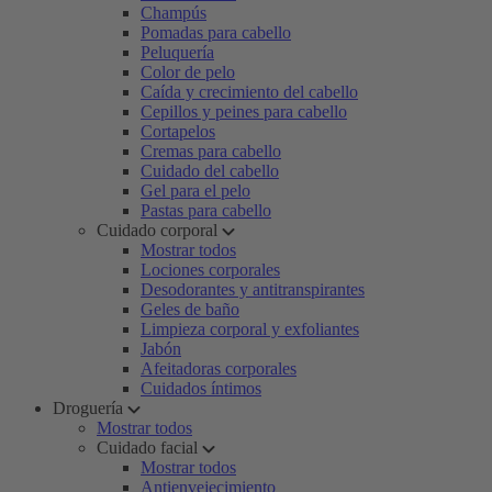
Champús
Pomadas para cabello
Peluquería
Color de pelo
Caída y crecimiento del cabello
Cepillos y peines para cabello
Cortapelos
Cremas para cabello
Cuidado del cabello
Gel para el pelo
Pastas para cabello
Cuidado corporal
Mostrar todos
Lociones corporales
Desodorantes y antitranspirantes
Geles de baño
Limpieza corporal y exfoliantes
Jabón
Afeitadoras corporales
Cuidados íntimos
Droguería
Mostrar todos
Cuidado facial
Mostrar todos
Antienvejecimiento