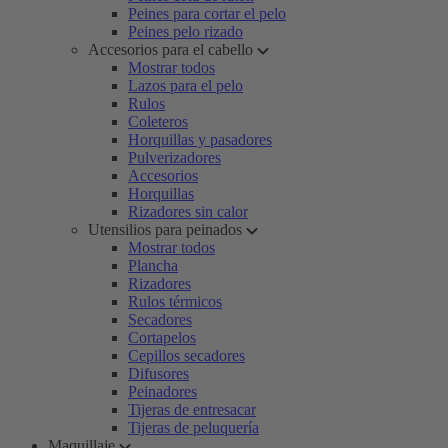
Peines para cortar el pelo
Peines pelo rizado
Accesorios para el cabello
Mostrar todos
Lazos para el pelo
Rulos
Coleteros
Horquillas y pasadores
Pulverizadores
Accesorios
Horquillas
Rizadores sin calor
Utensilios para peinados
Mostrar todos
Plancha
Rizadores
Rulos térmicos
Secadores
Cortapelos
Cepillos secadores
Difusores
Peinadores
Tijeras de entresacar
Tijeras de peluquería
Maquillaje