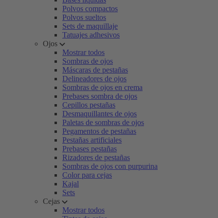
Polvos compactos
Polvos sueltos
Sets de maquillaje
Tatuajes adhesivos
Ojos
Mostrar todos
Sombras de ojos
Máscaras de pestañas
Delineadores de ojos
Sombras de ojos en crema
Prebases sombra de ojos
Cepillos pestañas
Desmaquillantes de ojos
Paletas de sombras de ojos
Pegamentos de pestañas
Pestañas artificiales
Prebases pestañas
Rizadores de pestañas
Sombras de ojos con purpurina
Color para cejas
Kajal
Sets
Cejas
Mostrar todos