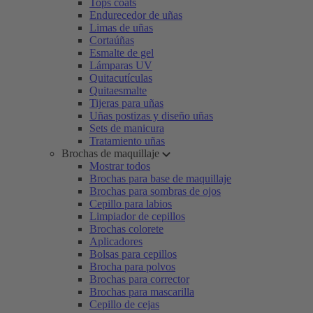
Tops coats
Endurecedor de uñas
Limas de uñas
Cortaúñas
Esmalte de gel
Lámparas UV
Quitacutículas
Quitaesmalte
Tijeras para uñas
Uñas postizas y diseño uñas
Sets de manicura
Tratamiento uñas
Brochas de maquillaje
Mostrar todos
Brochas para base de maquillaje
Brochas para sombras de ojos
Cepillo para labios
Limpiador de cepillos
Brochas colorete
Aplicadores
Bolsas para cepillos
Brocha para polvos
Brochas para corrector
Brochas para mascarilla
Cepillo de cejas