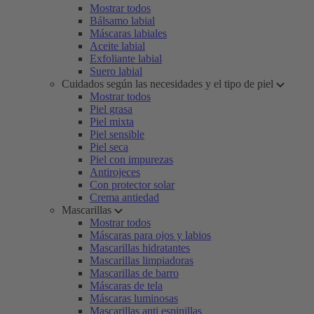
Mostrar todos
Bálsamo labial
Máscaras labiales
Aceite labial
Exfoliante labial
Suero labial
Cuidados según las necesidades y el tipo de piel
Mostrar todos
Piel grasa
Piel mixta
Piel sensible
Piel seca
Piel con impurezas
Antirojeces
Con protector solar
Crema antiedad
Mascarillas
Mostrar todos
Máscaras para ojos y labios
Mascarillas hidratantes
Mascarillas limpiadoras
Mascarillas de barro
Máscaras de tela
Máscaras luminosas
Mascarillas anti espinillas