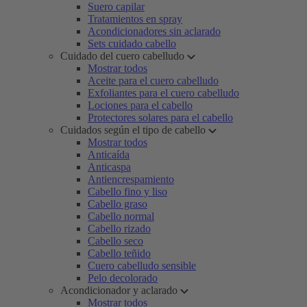
Suero capilar
Tratamientos en spray
Acondicionadores sin aclarado
Sets cuidado cabello
Cuidado del cuero cabelludo
Mostrar todos
Aceite para el cuero cabelludo
Exfoliantes para el cuero cabelludo
Lociones para el cabello
Protectores solares para el cabello
Cuidados según el tipo de cabello
Mostrar todos
Anticaída
Anticaspa
Antiencrespamiento
Cabello fino y liso
Cabello graso
Cabello normal
Cabello rizado
Cabello seco
Cabello teñido
Cuero cabelludo sensible
Pelo decolorado
Acondicionador y aclarado
Mostrar todos