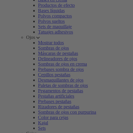
Productos de efecto
Bases líquidas
Polvos compactos
Polvos sueltos
Sets de maquillaje
Tatuajes adhesivos
Ojos
Mostrar todos
Sombras de ojos
Máscaras de pestañas
Delineadores de ojos
Sombras de ojos en crema
Prebases sombra de ojos
Cepillos pestañas
Desmaquillantes de ojos
Paletas de sombras de ojos
Pegamentos de pestañas
Pestañas artificiales
Prebases pestañas
Rizadores de pestañas
Sombras de ojos con purpurina
Color para cejas
Kajal
Sets