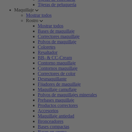
Tijeras de peluquería
Maquillaje
Mostrar todos
Rostro
Mostrar todos
Bases de maquillaje
Correctores maquillaje
Polvos de maquillaje
Coloretes
Resaltador
BB- & CC-Cream
Contorno maquillaje
Contornos maquillaje
Correctores de color
Desmaquillante
Fijadores de maquillaje
Maquillaje camuflaje
Polvos de maquillajes minerales
Prebases maquillaje
Productos correctores
Accesorios
Maquillaje antiedad
Bronceadores
Bases compactas
Bases en crema