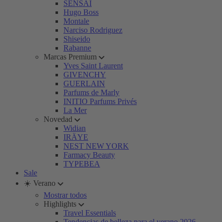
SENSAI
Hugo Boss
Montale
Narciso Rodriguez
Shiseido
Rabanne
Marcas Premium
Yves Saint Laurent
GIVENCHY
GUERLAIN
Parfums de Marly
INITIO Parfums Privés
La Mer
Novedad
Widian
IRÄYE
NEST NEW YORK
Farmacy Beauty
TYPEBEA
Sale
☀️ Verano
Mostrar todos
Highlights
Travel Essentials
Tendencias de belleza para el verano 2026