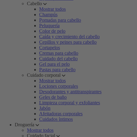
Cabello
Mostrar todos
Champús
Pomadas para cabello
Peluquería
Color de pelo
Caída y crecimiento del cabello
Cepillos y peines para cabello
Cortapelos
Cremas para cabello
Cuidado del cabello
Gel para el pelo
Pastas para cabello
Cuidado corporal
Mostrar todos
Lociones corporales
Desodorantes y antitranspirantes
Geles de baño
Limpieza corporal y exfoliantes
Jabón
Afeitadoras corporales
Cuidados íntimos
Droguería
Mostrar todos
Cuidado facial