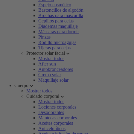
Espejo cosmético
Bastoncillos de algodón
Brochas para mascarilla
Cepillos para cejas
Diademas maquillaje
Máscaras para dormir
Pinzas
Rodillo microagujas
Tijeras para cejas
Protector solar facial
Mostrar todos
After sun
Autobronceadores
Crema solar
Maquillaje solar
Cuerpo
Mostrar todos
Cuidado corporal
Mostrar todos
Lociones corporales
Desodorantes
Mantecas corporales
Aceites corporales
Anticelulíticos
Aceite e infusión de sauna