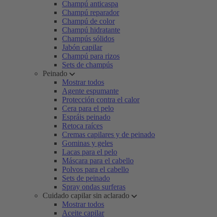
Champú anticaspa
Champú reparador
Champú de color
Champú hidratante
Champús sólidos
Jabón capilar
Champú para rizos
Sets de champús
Peinado
Mostrar todos
Agente espumante
Protección contra el calor
Cera para el pelo
Espráis peinado
Retoca raíces
Cremas capilares y de peinado
Gominas y geles
Lacas para el pelo
Máscara para el cabello
Polvos para el cabello
Sets de peinado
Spray ondas surferas
Cuidado capilar sin aclarado
Mostrar todos
Aceite capilar