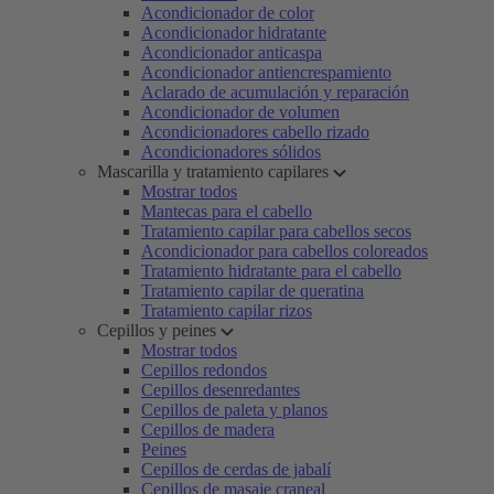
Acondicionador de color
Acondicionador hidratante
Acondicionador anticaspa
Acondicionador antiencrespamiento
Aclarado de acumulación y reparación
Acondicionador de volumen
Acondicionadores cabello rizado
Acondicionadores sólidos
Mascarilla y tratamiento capilares
Mostrar todos
Mantecas para el cabello
Tratamiento capilar para cabellos secos
Acondicionador para cabellos coloreados
Tratamiento hidratante para el cabello
Tratamiento capilar de queratina
Tratamiento capilar rizos
Cepillos y peines
Mostrar todos
Cepillos redondos
Cepillos desenredantes
Cepillos de paleta y planos
Cepillos de madera
Peines
Cepillos de cerdas de jabalí
Cepillos de masaje craneal