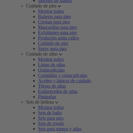
Jabones de manos
Cuidado de pies
Mostrar todos
Bañeras para pies
Cremas para pies
Mascarillas para pies
Exfoliantes para pies
Productos quita callos
Cuidado de pies
Spray para pies
Cuidado de uñas
Mostrar todos
Limas de uñas
Quitacutículas
Cortaúñas y cortacutículas
Aceites y lápices de cuidado
Tijeras de uñas
Endurecedor de uñas
Pintauñas
Sets de belleza
Mostrar todos
Sets de baño
Sets para pies
Sets de regalo
Sets para manos y uñas