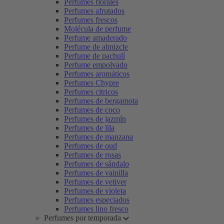
Perfumes florales
Perfumes afrutados
Perfumes frescos
Molécula de perfume
Perfume amaderado
Perfume de almizcle
Perfume de pachulí
Perfume empolvado
Perfumes aromáticos
Perfumes Chypre
Perfumes citricos
Perfumes de bergamota
Perfumes de coco
Perfumes de jazmín
Perfumes de lila
Perfumes de manzana
Perfumes de oud
Perfumes de rosas
Perfumes de sándalo
Perfumes de vainilla
Perfumes de vetiver
Perfumes de violeta
Perfumes especiados
Perfumes lino fresco
Perfumes por temporada