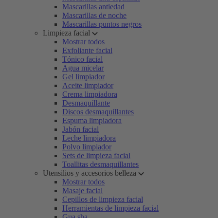
Mascarillas antiedad
Mascarillas de noche
Mascarillas puntos negros
Limpieza facial
Mostrar todos
Exfoliante facial
Tónico facial
Agua micelar
Gel limpiador
Aceite limpiador
Crema limpiadora
Desmaquillante
Discos desmaquillantes
Espuma limpiadora
Jabón facial
Leche limpiadora
Polvo limpiador
Sets de limpieza facial
Toallitas desmaquillantes
Utensilios y accesorios belleza
Mostrar todos
Masaje facial
Cepillos de limpieza facial
Herramientas de limpieza facial
Gua sha