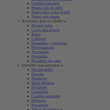
Cepillos esqueleto
Peines cola de ratón
Peines para cortar el pelo
Peines pelo rizado
Accesorios para el cabello
Mostrar todos
Lazos para el pelo
Rulos
Coleteros
Horquillas y pasadores
Pulverizadores
Accesorios
Horquillas
Rizadores sin calor
Utensilios para peinados
Mostrar todos
Plancha
Rizadores
Rulos térmicos
Secadores
Cortapelos
Cepillos secadores
Difusores
Peinadores
Tijeras de entresacar