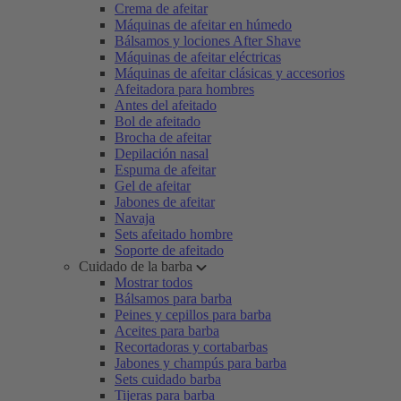
Crema de afeitar
Máquinas de afeitar en húmedo
Bálsamos y lociones After Shave
Máquinas de afeitar eléctricas
Máquinas de afeitar clásicas y accesorios
Afeitadora para hombres
Antes del afeitado
Bol de afeitado
Brocha de afeitar
Depilación nasal
Espuma de afeitar
Gel de afeitar
Jabones de afeitar
Navaja
Sets afeitado hombre
Soporte de afeitado
Cuidado de la barba
Mostrar todos
Bálsamos para barba
Peines y cepillos para barba
Aceites para barba
Recortadoras y cortabarbas
Jabones y champús para barba
Sets cuidado barba
Tijeras para barba