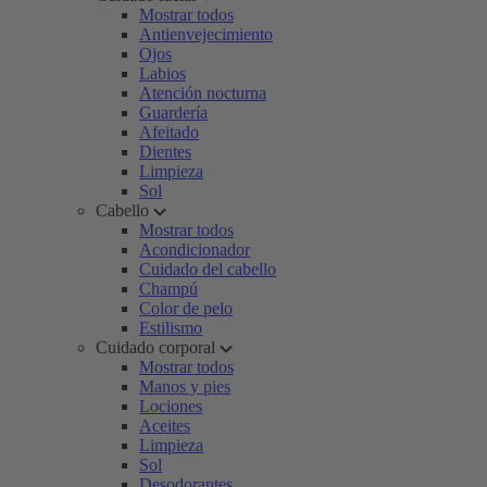
Mostrar todos
Antienvejecimiento
Ojos
Labios
Atención nocturna
Guardería
Afeitado
Dientes
Limpieza
Sol
Cabello
Mostrar todos
Acondicionador
Cuidado del cabello
Champú
Color de pelo
Estilismo
Cuidado corporal
Mostrar todos
Manos y pies
Lociones
Aceites
Limpieza
Sol
Desodorantes