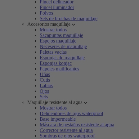
Pincel delineador
Pincel iluminador
Polvos
Sets de brochas de maquillaje
Accesorios maquillaje
Mostrar todos
Sacapuntas maquillaje
Espejos maquillaje
Neceseres de maquillaje
Paletas vacías
Esponjas de maquillaje
Esponjas konjac
Papeles matificantes
Uñas
Cutis
Labios
Ojos
Sets
Maquillaje resistente al agua
Mostrar todos
Delineadores de ojos waterproof
Base impermeable
Máscara de pestañas resistente al agua
Corrector resistente al agua
Sombras de ojos waterproof