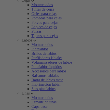
Cejas
Mostrar todos
Tintes de cejas
Geles para cejas
Pomadas para cejas
Polvos para cejas
Lápices de cejas
Pinzas
Tijeras para cejas
Labios
Mostrar todos
Pintalabios
Brillos de labios
Perfiladores labiales
Voluminizadores de labios
Pintalabios líquidos
Accesorios para labios
Bálsamos labiales
Barra de labios mate
Imprimación labial
Sets pintalabios
Uñas
Mostrar todos
Esmalte de uñas
Capa base