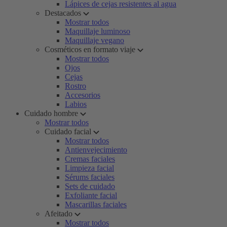
Lápices de cejas resistentes al agua
Destacados
Mostrar todos
Maquillaje luminoso
Maquillaje vegano
Cosméticos en formato viaje
Mostrar todos
Ojos
Cejas
Rostro
Accesorios
Labios
Cuidado hombre
Mostrar todos
Cuidado facial
Mostrar todos
Antienvejecimiento
Cremas faciales
Limpieza facial
Sérums faciales
Sets de cuidado
Exfoliante facial
Mascarillas faciales
Afeitado
Mostrar todos