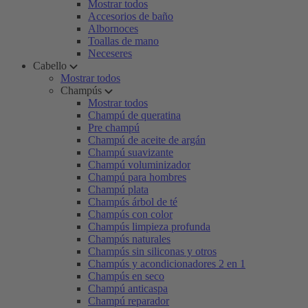
Mostrar todos
Accesorios de baño
Albornoces
Toallas de mano
Neceseres
Cabello
Mostrar todos
Champús
Mostrar todos
Champú de queratina
Pre champú
Champú de aceite de argán
Champú suavizante
Champú voluminizador
Champú para hombres
Champú plata
Champús árbol de té
Champús con color
Champús limpieza profunda
Champús naturales
Champús sin siliconas y otros
Champús y acondicionadores 2 en 1
Champús en seco
Champú anticaspa
Champú reparador