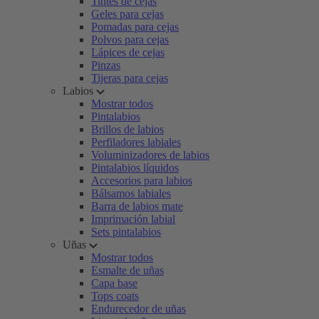
Tintes de cejas
Geles para cejas
Pomadas para cejas
Polvos para cejas
Lápices de cejas
Pinzas
Tijeras para cejas
Labios
Mostrar todos
Pintalabios
Brillos de labios
Perfiladores labiales
Voluminizadores de labios
Pintalabios líquidos
Accesorios para labios
Bálsamos labiales
Barra de labios mate
Imprimación labial
Sets pintalabios
Uñas
Mostrar todos
Esmalte de uñas
Capa base
Tops coats
Endurecedor de uñas