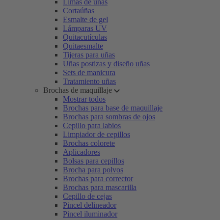
Limas de uñas
Cortaúñas
Esmalte de gel
Lámparas UV
Quitacutículas
Quitaesmalte
Tijeras para uñas
Uñas postizas y diseño uñas
Sets de manicura
Tratamiento uñas
Brochas de maquillaje
Mostrar todos
Brochas para base de maquillaje
Brochas para sombras de ojos
Cepillo para labios
Limpiador de cepillos
Brochas colorete
Aplicadores
Bolsas para cepillos
Brocha para polvos
Brochas para corrector
Brochas para mascarilla
Cepillo de cejas
Pincel delineador
Pincel iluminador