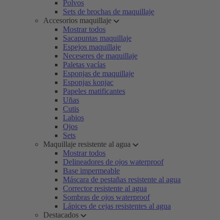
Polvos
Sets de brochas de maquillaje
Accesorios maquillaje
Mostrar todos
Sacapuntas maquillaje
Espejos maquillaje
Neceseres de maquillaje
Paletas vacías
Esponjas de maquillaje
Esponjas konjac
Papeles matificantes
Uñas
Cutis
Labios
Ojos
Sets
Maquillaje resistente al agua
Mostrar todos
Delineadores de ojos waterproof
Base impermeable
Máscara de pestañas resistente al agua
Corrector resistente al agua
Sombras de ojos waterproof
Lápices de cejas resistentes al agua
Destacados