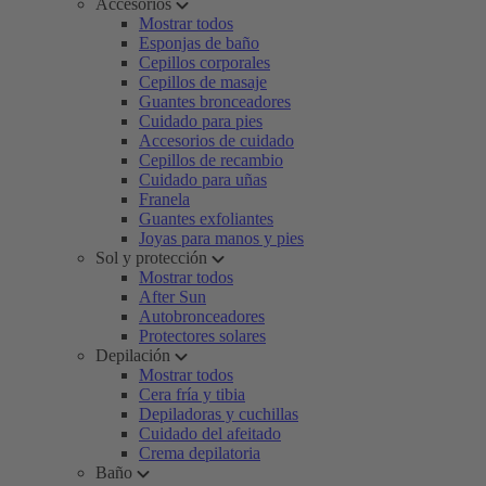
Accesorios
Mostrar todos
Esponjas de baño
Cepillos corporales
Cepillos de masaje
Guantes bronceadores
Cuidado para pies
Accesorios de cuidado
Cepillos de recambio
Cuidado para uñas
Franela
Guantes exfoliantes
Joyas para manos y pies
Sol y protección
Mostrar todos
After Sun
Autobronceadores
Protectores solares
Depilación
Mostrar todos
Cera fría y tibia
Depiladoras y cuchillas
Cuidado del afeitado
Crema depilatoria
Baño