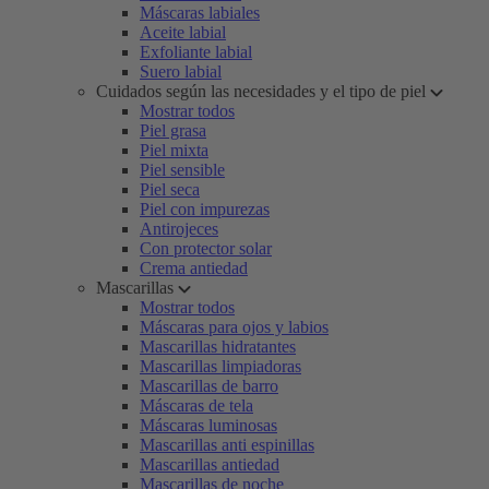
Máscaras labiales
Aceite labial
Exfoliante labial
Suero labial
Cuidados según las necesidades y el tipo de piel
Mostrar todos
Piel grasa
Piel mixta
Piel sensible
Piel seca
Piel con impurezas
Antirojeces
Con protector solar
Crema antiedad
Mascarillas
Mostrar todos
Máscaras para ojos y labios
Mascarillas hidratantes
Mascarillas limpiadoras
Mascarillas de barro
Máscaras de tela
Máscaras luminosas
Mascarillas anti espinillas
Mascarillas antiedad
Mascarillas de noche