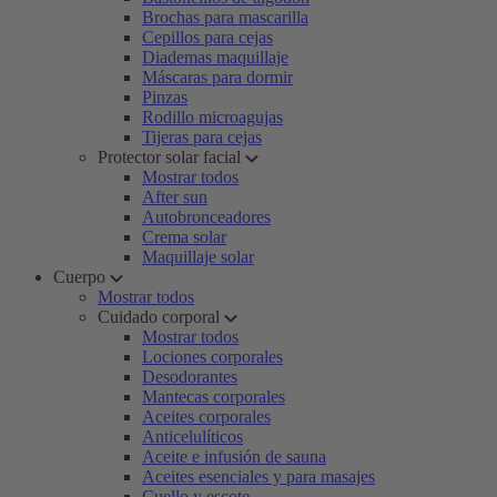
Brochas para mascarilla
Cepillos para cejas
Diademas maquillaje
Máscaras para dormir
Pinzas
Rodillo microagujas
Tijeras para cejas
Protector solar facial
Mostrar todos
After sun
Autobronceadores
Crema solar
Maquillaje solar
Cuerpo
Mostrar todos
Cuidado corporal
Mostrar todos
Lociones corporales
Desodorantes
Mantecas corporales
Aceites corporales
Anticelulíticos
Aceite e infusión de sauna
Aceites esenciales y para masajes
Cuello y escote