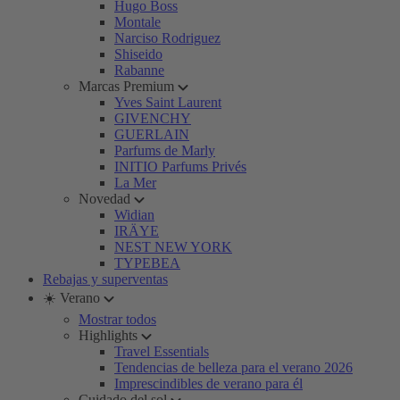
Hugo Boss
Montale
Narciso Rodriguez
Shiseido
Rabanne
Marcas Premium
Yves Saint Laurent
GIVENCHY
GUERLAIN
Parfums de Marly
INITIO Parfums Privés
La Mer
Novedad
Widian
IRÄYE
NEST NEW YORK
TYPEBEA
Rebajas y superventas
☀️ Verano
Mostrar todos
Highlights
Travel Essentials
Tendencias de belleza para el verano 2026
Imprescindibles de verano para él
Cuidado del sol