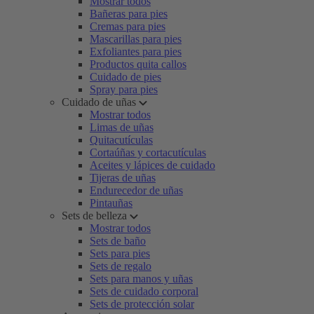
Mostrar todos
Bañeras para pies
Cremas para pies
Mascarillas para pies
Exfoliantes para pies
Productos quita callos
Cuidado de pies
Spray para pies
Cuidado de uñas
Mostrar todos
Limas de uñas
Quitacutículas
Cortaúñas y cortacutículas
Aceites y lápices de cuidado
Tijeras de uñas
Endurecedor de uñas
Pintauñas
Sets de belleza
Mostrar todos
Sets de baño
Sets para pies
Sets de regalo
Sets para manos y uñas
Sets de cuidado corporal
Sets de protección solar