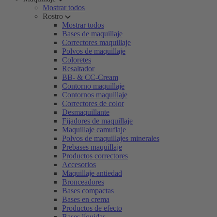
Mostrar todos
Rostro
Mostrar todos
Bases de maquillaje
Correctores maquillaje
Polvos de maquillaje
Coloretes
Resaltador
BB- & CC-Cream
Contorno maquillaje
Contornos maquillaje
Correctores de color
Desmaquillante
Fijadores de maquillaje
Maquillaje camuflaje
Polvos de maquillajes minerales
Prebases maquillaje
Productos correctores
Accesorios
Maquillaje antiedad
Bronceadores
Bases compactas
Bases en crema
Productos de efecto
Bases líquidas