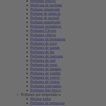
Perfumes frescos
Molécula de perfume
Perfume amaderado
Perfume de almizcle
Perfume de pachulí
Perfume empolvado
Perfumes aromáticos
Perfumes Chypre
Perfumes citricos
Perfumes de bergamota
Perfumes de coco
Perfumes de jazmín
Perfumes de lila
Perfumes de manzana
Perfumes de oud
Perfumes de rosas
Perfumes de sándalo
Perfumes de vainilla
Perfumes de vetiver
Perfumes de violeta
Perfumes especiados
Perfumes lino fresco
Perfumes por temporada
Mostrar todos
Perfumes de primavera