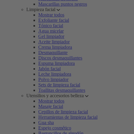
Mascarillas puntos negros
Limpieza facial
Mostrar todos
Exfoliante facial
Tónico facial
Agua micelar
Gel limpiador
Aceite limpiador
Crema limpiadora
Desmaquillante
Discos desmaquillantes
Espuma limpiadora
Jabón facial
Leche limpiadora
Polvo limpiador
Sets de limpieza facial
Toallitas desmaquillantes
Utensilios y accesorios belleza
Mostrar todos
Masaje facial
Cepillos de limpieza facial
Herramientas de limpieza facial
Gua sha
Espejo cosmético
Bastoncillos de algodón