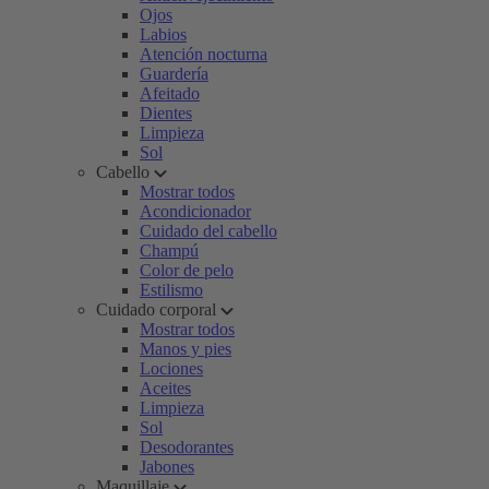
Ojos
Labios
Atención nocturna
Guardería
Afeitado
Dientes
Limpieza
Sol
Cabello
Mostrar todos
Acondicionador
Cuidado del cabello
Champú
Color de pelo
Estilismo
Cuidado corporal
Mostrar todos
Manos y pies
Lociones
Aceites
Limpieza
Sol
Desodorantes
Jabones
Maquillaje