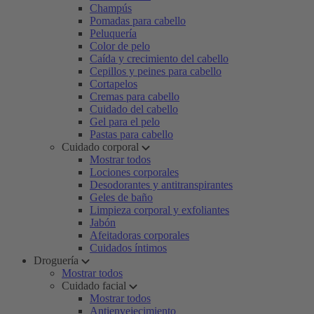
Champús
Pomadas para cabello
Peluquería
Color de pelo
Caída y crecimiento del cabello
Cepillos y peines para cabello
Cortapelos
Cremas para cabello
Cuidado del cabello
Gel para el pelo
Pastas para cabello
Cuidado corporal
Mostrar todos
Lociones corporales
Desodorantes y antitranspirantes
Geles de baño
Limpieza corporal y exfoliantes
Jabón
Afeitadoras corporales
Cuidados íntimos
Droguería
Mostrar todos
Cuidado facial
Mostrar todos
Antienvejecimiento