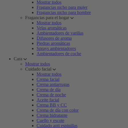
Mostrar todos
Fragancias nicho para mujer
Fragancias nicho para hombre
Fragancias para el hogar
Mostrar todos
Velas aromáticas
Ambientadores de varillas
Difusores de aroma
Piedras aromáticas
Sprays ambientadores
Ambientadores de coche
Cara
Mostrar todos
Cuidado facial
Mostrar todos
Crema facial
Crema antiarrugas
Crema de día
Crema de noche
Aceite facial
Crema BB y CC
Crema de día con color
Crema hidratante
Cuello y escote
Cuidado anti espinillas