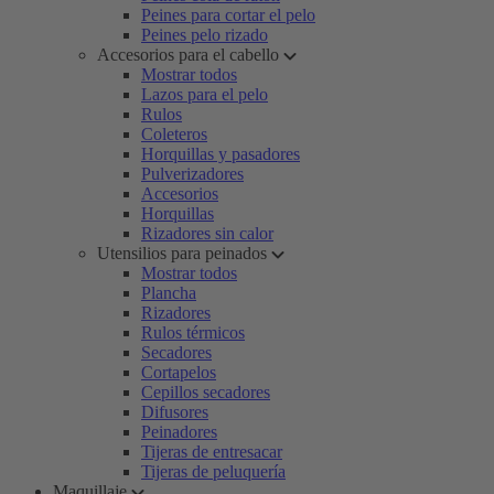
Peines para cortar el pelo
Peines pelo rizado
Accesorios para el cabello
Mostrar todos
Lazos para el pelo
Rulos
Coleteros
Horquillas y pasadores
Pulverizadores
Accesorios
Horquillas
Rizadores sin calor
Utensilios para peinados
Mostrar todos
Plancha
Rizadores
Rulos térmicos
Secadores
Cortapelos
Cepillos secadores
Difusores
Peinadores
Tijeras de entresacar
Tijeras de peluquería
Maquillaje