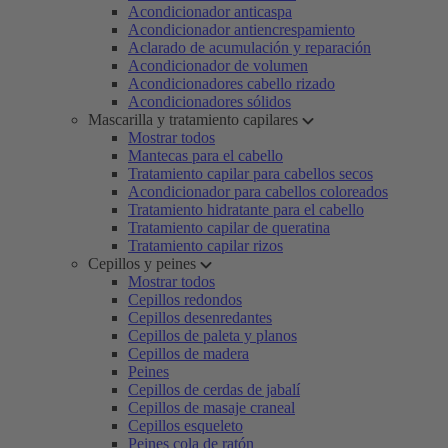
Acondicionador anticaspa
Acondicionador antiencrespamiento
Aclarado de acumulación y reparación
Acondicionador de volumen
Acondicionadores cabello rizado
Acondicionadores sólidos
Mascarilla y tratamiento capilares
Mostrar todos
Mantecas para el cabello
Tratamiento capilar para cabellos secos
Acondicionador para cabellos coloreados
Tratamiento hidratante para el cabello
Tratamiento capilar de queratina
Tratamiento capilar rizos
Cepillos y peines
Mostrar todos
Cepillos redondos
Cepillos desenredantes
Cepillos de paleta y planos
Cepillos de madera
Peines
Cepillos de cerdas de jabalí
Cepillos de masaje craneal
Cepillos esqueleto
Peines cola de ratón