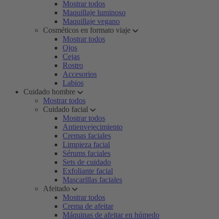
Mostrar todos
Maquillaje luminoso
Maquillaje vegano
Cosméticos en formato viaje
Mostrar todos
Ojos
Cejas
Rostro
Accesorios
Labios
Cuidado hombre
Mostrar todos
Cuidado facial
Mostrar todos
Antienvejecimiento
Cremas faciales
Limpieza facial
Sérums faciales
Sets de cuidado
Exfoliante facial
Mascarillas faciales
Afeitado
Mostrar todos
Crema de afeitar
Máquinas de afeitar en húmedo