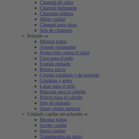
Champú de color
Champú hidratante
Champús sólidos
Jabón capilar
Champú para rizos
Sets de champús
Peinado
Mostrar todos
Agente espumante
Protección contra el calor
Cera para el pelo
Espráis peinado
Retoca raíces
Cremas capilares y de peinado
Gominas y geles
Lacas para el pelo
Máscara para el cabello
Polvos para el cabello
Sets de peinado
Spray ondas surferas
Cuidado capilar sin aclarado
Mostrar todos
Aceite capilar
Suero capilar
Tratamientos en spray