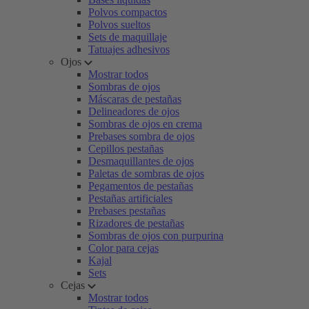
Polvos compactos
Polvos sueltos
Sets de maquillaje
Tatuajes adhesivos
Ojos
Mostrar todos
Sombras de ojos
Máscaras de pestañas
Delineadores de ojos
Sombras de ojos en crema
Prebases sombra de ojos
Cepillos pestañas
Desmaquillantes de ojos
Paletas de sombras de ojos
Pegamentos de pestañas
Pestañas artificiales
Prebases pestañas
Rizadores de pestañas
Sombras de ojos con purpurina
Color para cejas
Kajal
Sets
Cejas
Mostrar todos