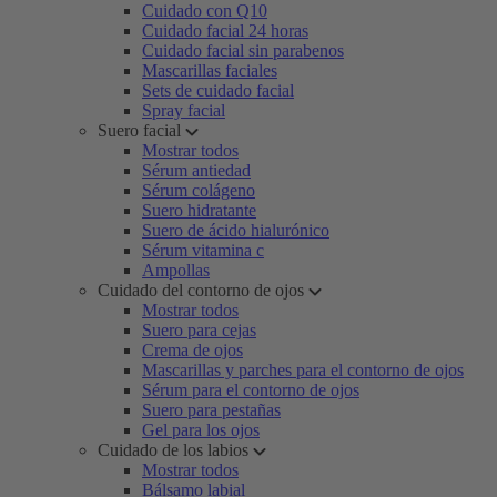
Cuidado con Q10
Cuidado facial 24 horas
Cuidado facial sin parabenos
Mascarillas faciales
Sets de cuidado facial
Spray facial
Suero facial
Mostrar todos
Sérum antiedad
Sérum colágeno
Suero hidratante
Suero de ácido hialurónico
Sérum vitamina c
Ampollas
Cuidado del contorno de ojos
Mostrar todos
Suero para cejas
Crema de ojos
Mascarillas y parches para el contorno de ojos
Sérum para el contorno de ojos
Suero para pestañas
Gel para los ojos
Cuidado de los labios
Mostrar todos
Bálsamo labial