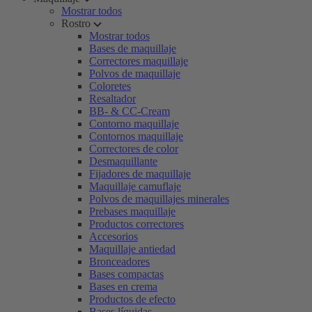
Mostrar todos
Rostro
Mostrar todos
Bases de maquillaje
Correctores maquillaje
Polvos de maquillaje
Coloretes
Resaltador
BB- & CC-Cream
Contorno maquillaje
Contornos maquillaje
Correctores de color
Desmaquillante
Fijadores de maquillaje
Maquillaje camuflaje
Polvos de maquillajes minerales
Prebases maquillaje
Productos correctores
Accesorios
Maquillaje antiedad
Bronceadores
Bases compactas
Bases en crema
Productos de efecto
Bases líquidas