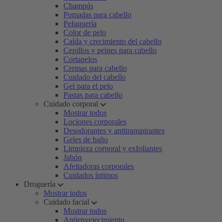
Champús
Pomadas para cabello
Peluquería
Color de pelo
Caída y crecimiento del cabello
Cepillos y peines para cabello
Cortapelos
Cremas para cabello
Cuidado del cabello
Gel para el pelo
Pastas para cabello
Cuidado corporal
Mostrar todos
Lociones corporales
Desodorantes y antitranspirantes
Geles de baño
Limpieza corporal y exfoliantes
Jabón
Afeitadoras corporales
Cuidados íntimos
Droguería
Mostrar todos
Cuidado facial
Mostrar todos
Antienvejecimiento