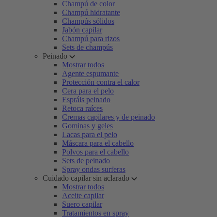
Champú de color
Champú hidratante
Champús sólidos
Jabón capilar
Champú para rizos
Sets de champús
Peinado
Mostrar todos
Agente espumante
Protección contra el calor
Cera para el pelo
Espráis peinado
Retoca raíces
Cremas capilares y de peinado
Gominas y geles
Lacas para el pelo
Máscara para el cabello
Polvos para el cabello
Sets de peinado
Spray ondas surferas
Cuidado capilar sin aclarado
Mostrar todos
Aceite capilar
Suero capilar
Tratamientos en spray