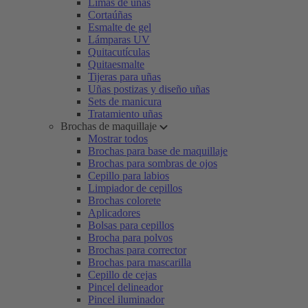
Limas de uñas
Cortaúñas
Esmalte de gel
Lámparas UV
Quitacutículas
Quitaesmalte
Tijeras para uñas
Uñas postizas y diseño uñas
Sets de manicura
Tratamiento uñas
Brochas de maquillaje
Mostrar todos
Brochas para base de maquillaje
Brochas para sombras de ojos
Cepillo para labios
Limpiador de cepillos
Brochas colorete
Aplicadores
Bolsas para cepillos
Brocha para polvos
Brochas para corrector
Brochas para mascarilla
Cepillo de cejas
Pincel delineador
Pincel iluminador