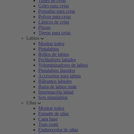
Tintes de cejas
Geles para cejas
Pomadas para cejas
Polvos para cejas
Lápices de cejas
Pinzas
Tijeras para cejas
Labios
Mostrar todos
Pintalabios
Brillos de labios
Perfiladores labiales
Voluminizadores de labios
Pintalabios líquidos
Accesorios para labios
Bálsamos labiales
Barra de labios mate
Imprimación labial
Sets pintalabios
Uñas
Mostrar todos
Esmalte de uñas
Capa base
Tops coats
Endurecedor de uñas