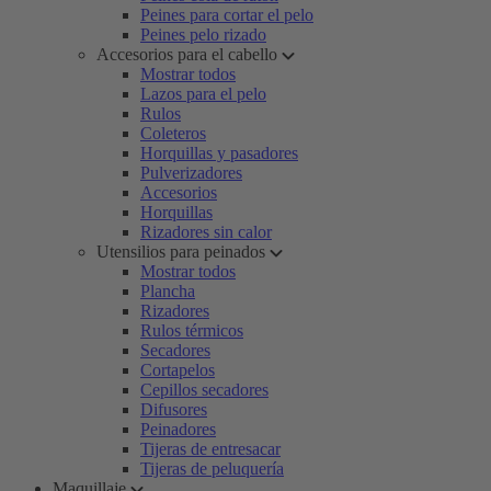
Peines para cortar el pelo
Peines pelo rizado
Accesorios para el cabello
Mostrar todos
Lazos para el pelo
Rulos
Coleteros
Horquillas y pasadores
Pulverizadores
Accesorios
Horquillas
Rizadores sin calor
Utensilios para peinados
Mostrar todos
Plancha
Rizadores
Rulos térmicos
Secadores
Cortapelos
Cepillos secadores
Difusores
Peinadores
Tijeras de entresacar
Tijeras de peluquería
Maquillaje