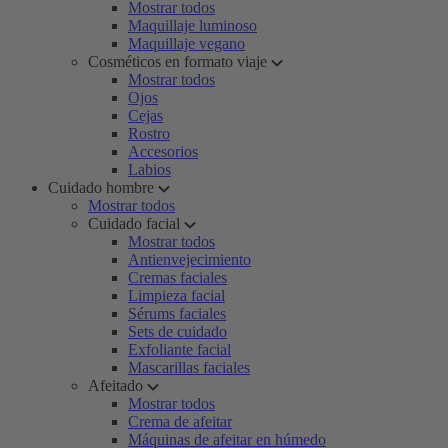
Mostrar todos
Maquillaje luminoso
Maquillaje vegano
Cosméticos en formato viaje
Mostrar todos
Ojos
Cejas
Rostro
Accesorios
Labios
Cuidado hombre
Mostrar todos
Cuidado facial
Mostrar todos
Antienvejecimiento
Cremas faciales
Limpieza facial
Sérums faciales
Sets de cuidado
Exfoliante facial
Mascarillas faciales
Afeitado
Mostrar todos
Crema de afeitar
Máquinas de afeitar en húmedo