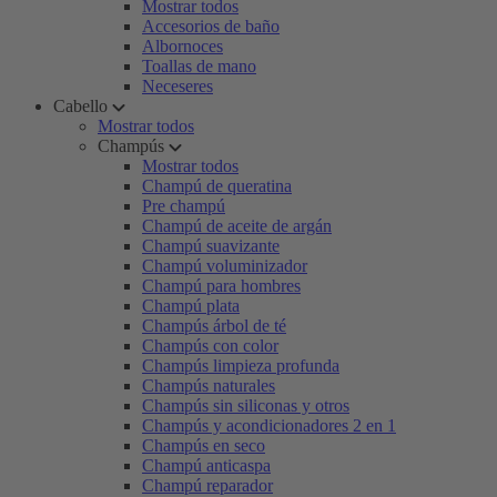
Mostrar todos
Accesorios de baño
Albornoces
Toallas de mano
Neceseres
Cabello
Mostrar todos
Champús
Mostrar todos
Champú de queratina
Pre champú
Champú de aceite de argán
Champú suavizante
Champú voluminizador
Champú para hombres
Champú plata
Champús árbol de té
Champús con color
Champús limpieza profunda
Champús naturales
Champús sin siliconas y otros
Champús y acondicionadores 2 en 1
Champús en seco
Champú anticaspa
Champú reparador