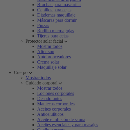
Brochas para mascarilla
Cepillos para cejas
Diademas maquillaje
Máscaras para dormir
Pinzas
Rodillo microagujas
Tijeras para cejas
Protector solar facial
Mostrar todos
After sun
Autobronceadores
Crema solar
Maquillaje solar
Cuerpo
Mostrar todos
Cuidado corporal
Mostrar todos
Lociones corporales
Desodorantes
Mantecas corporales
Aceites corporales
Anticelulíticos
Aceite e infusión de sauna
Aceites esenciales y para masajes
Cuello y escote