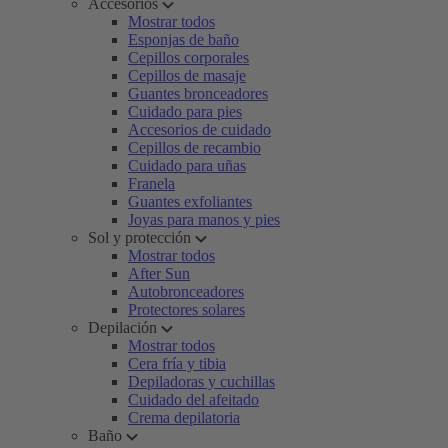
Accesorios
Mostrar todos
Esponjas de baño
Cepillos corporales
Cepillos de masaje
Guantes bronceadores
Cuidado para pies
Accesorios de cuidado
Cepillos de recambio
Cuidado para uñas
Franela
Guantes exfoliantes
Joyas para manos y pies
Sol y protección
Mostrar todos
After Sun
Autobronceadores
Protectores solares
Depilación
Mostrar todos
Cera fría y tibia
Depiladoras y cuchillas
Cuidado del afeitado
Crema depilatoria
Baño