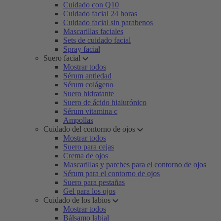
Cuidado con Q10
Cuidado facial 24 horas
Cuidado facial sin parabenos
Mascarillas faciales
Sets de cuidado facial
Spray facial
Suero facial
Mostrar todos
Sérum antiedad
Sérum colágeno
Suero hidratante
Suero de ácido hialurónico
Sérum vitamina c
Ampollas
Cuidado del contorno de ojos
Mostrar todos
Suero para cejas
Crema de ojos
Mascarillas y parches para el contorno de ojos
Sérum para el contorno de ojos
Suero para pestañas
Gel para los ojos
Cuidado de los labios
Mostrar todos
Bálsamo labial