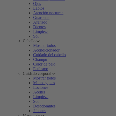
Ojos
Labios
Atención nocturna
Guardería
Afeitado
Dientes
Limpieza
Sol
Cabello
Mostrar todos
Acondicionador
Cuidado del cabello
Champú
Color de pelo
Estilismo
Cuidado corporal
Mostrar todos
Manos y pies
Lociones
Aceites
Limpieza
Sol
Desodorantes
Jabones
Maquillaje