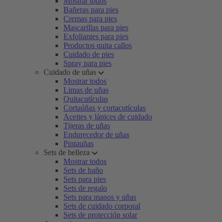
Mostrar todos
Bañeras para pies
Cremas para pies
Mascarillas para pies
Exfoliantes para pies
Productos quita callos
Cuidado de pies
Spray para pies
Cuidado de uñas
Mostrar todos
Limas de uñas
Quitacutículas
Cortaúñas y cortacutículas
Aceites y lápices de cuidado
Tijeras de uñas
Endurecedor de uñas
Pintauñas
Sets de belleza
Mostrar todos
Sets de baño
Sets para pies
Sets de regalo
Sets para manos y uñas
Sets de cuidado corporal
Sets de protección solar