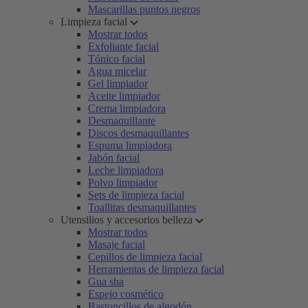
Mascarillas puntos negros
Limpieza facial
Mostrar todos
Exfoliante facial
Tónico facial
Agua micelar
Gel limpiador
Aceite limpiador
Crema limpiadora
Desmaquillante
Discos desmaquillantes
Espuma limpiadora
Jabón facial
Leche limpiadora
Polvo limpiador
Sets de limpieza facial
Toallitas desmaquillantes
Utensilios y accesorios belleza
Mostrar todos
Masaje facial
Cepillos de limpieza facial
Herramientas de limpieza facial
Gua sha
Espejo cosmético
Bastoncillos de algodón