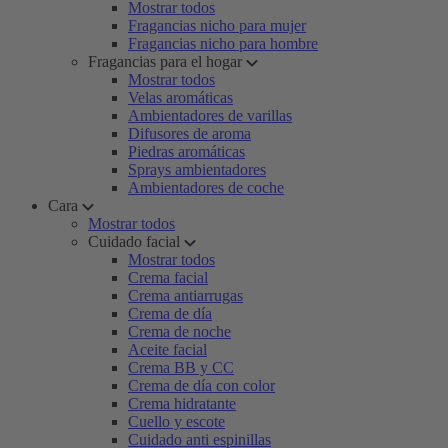
Mostrar todos
Fragancias nicho para mujer
Fragancias nicho para hombre
Fragancias para el hogar
Mostrar todos
Velas aromáticas
Ambientadores de varillas
Difusores de aroma
Piedras aromáticas
Sprays ambientadores
Ambientadores de coche
Cara
Mostrar todos
Cuidado facial
Mostrar todos
Crema facial
Crema antiarrugas
Crema de día
Crema de noche
Aceite facial
Crema BB y CC
Crema de día con color
Crema hidratante
Cuello y escote
Cuidado anti espinillas