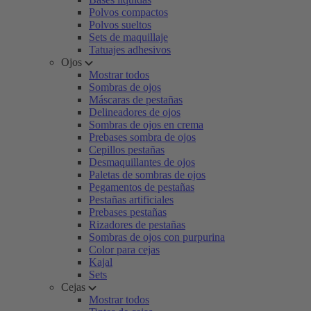
Polvos compactos
Polvos sueltos
Sets de maquillaje
Tatuajes adhesivos
Ojos
Mostrar todos
Sombras de ojos
Máscaras de pestañas
Delineadores de ojos
Sombras de ojos en crema
Prebases sombra de ojos
Cepillos pestañas
Desmaquillantes de ojos
Paletas de sombras de ojos
Pegamentos de pestañas
Pestañas artificiales
Prebases pestañas
Rizadores de pestañas
Sombras de ojos con purpurina
Color para cejas
Kajal
Sets
Cejas
Mostrar todos