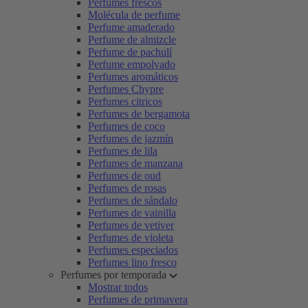
Perfumes frescos
Molécula de perfume
Perfume amaderado
Perfume de almizcle
Perfume de pachulí
Perfume empolvado
Perfumes aromáticos
Perfumes Chypre
Perfumes citricos
Perfumes de bergamota
Perfumes de coco
Perfumes de jazmín
Perfumes de lila
Perfumes de manzana
Perfumes de oud
Perfumes de rosas
Perfumes de sándalo
Perfumes de vainilla
Perfumes de vetiver
Perfumes de violeta
Perfumes especiados
Perfumes lino fresco
Perfumes por temporada
Mostrar todos
Perfumes de primavera