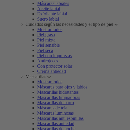
Máscaras labiales
Aceite labial
Exfoliante labial
Suero labial
Cuidados según las necesidades y el tipo de piel
Mostrar todos
Piel grasa
Piel mixta
Piel sensible
Piel seca
Piel con impurezas
Antirojeces
Con protector solar
Crema antiedad
Mascarillas
Mostrar todos
Máscaras para ojos y labios
Mascarillas hidratantes
Mascarillas limpiadoras
Mascarillas de barro
Máscaras de tela
Máscaras luminosas
Mascarillas anti espinillas
Mascarillas antiedad
Mascarillas de noche