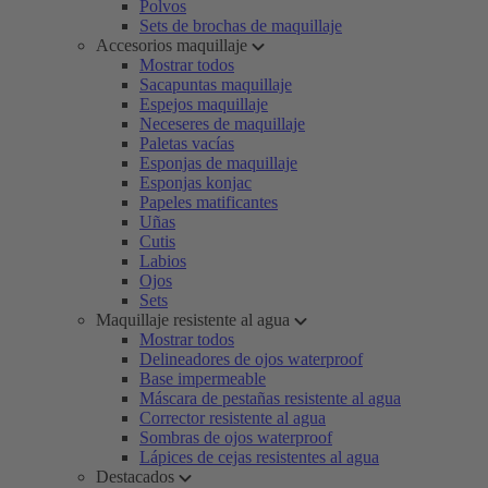
Polvos
Sets de brochas de maquillaje
Accesorios maquillaje
Mostrar todos
Sacapuntas maquillaje
Espejos maquillaje
Neceseres de maquillaje
Paletas vacías
Esponjas de maquillaje
Esponjas konjac
Papeles matificantes
Uñas
Cutis
Labios
Ojos
Sets
Maquillaje resistente al agua
Mostrar todos
Delineadores de ojos waterproof
Base impermeable
Máscara de pestañas resistente al agua
Corrector resistente al agua
Sombras de ojos waterproof
Lápices de cejas resistentes al agua
Destacados