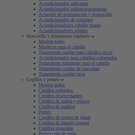
Acondicionador anticaspa
Acondicionador antiencrespamiento
Aclarado de acumulación y reparación
Acondicionador de volumen
Acondicionadores cabello rizado
Acondicionadores sólidos
Mascarilla y tratamiento capilares
Mostrar todos
Mantecas para el cabello
Tratamiento capilar para cabellos secos
Acondicionador para cabellos coloreados
Tratamiento hidratante para el cabello
Tratamiento capilar de queratina
Tratamiento capilar rizos
Cepillos y peines
Mostrar todos
Cepillos redondos
Cepillos desenredantes
Cepillos de paleta y planos
Cepillos de madera
Peines
Cepillos de cerdas de jabalí
Cepillos de masaje craneal
Cepillos esqueleto
Peines cola de ratón