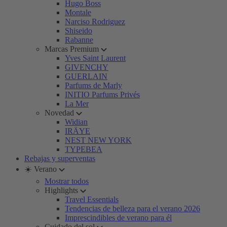
Hugo Boss
Montale
Narciso Rodriguez
Shiseido
Rabanne
Marcas Premium
Yves Saint Laurent
GIVENCHY
GUERLAIN
Parfums de Marly
INITIO Parfums Privés
La Mer
Novedad
Widian
IRÄYE
NEST NEW YORK
TYPEBEA
Rebajas y superventas
☀️ Verano
Mostrar todos
Highlights
Travel Essentials
Tendencias de belleza para el verano 2026
Imprescindibles de verano para él
Cuidado del sol