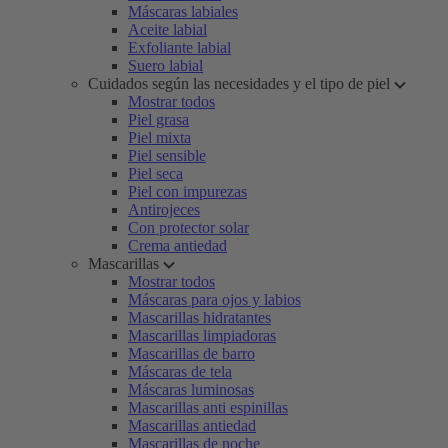
Máscaras labiales
Aceite labial
Exfoliante labial
Suero labial
Cuidados según las necesidades y el tipo de piel
Mostrar todos
Piel grasa
Piel mixta
Piel sensible
Piel seca
Piel con impurezas
Antirojeces
Con protector solar
Crema antiedad
Mascarillas
Mostrar todos
Máscaras para ojos y labios
Mascarillas hidratantes
Mascarillas limpiadoras
Mascarillas de barro
Máscaras de tela
Máscaras luminosas
Mascarillas anti espinillas
Mascarillas antiedad
Mascarillas de noche