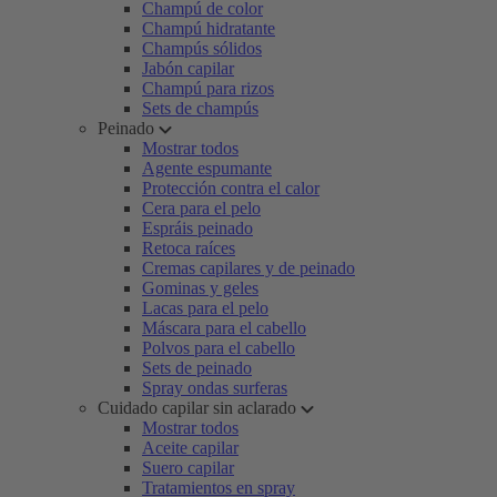
Champú de color
Champú hidratante
Champús sólidos
Jabón capilar
Champú para rizos
Sets de champús
Peinado
Mostrar todos
Agente espumante
Protección contra el calor
Cera para el pelo
Espráis peinado
Retoca raíces
Cremas capilares y de peinado
Gominas y geles
Lacas para el pelo
Máscara para el cabello
Polvos para el cabello
Sets de peinado
Spray ondas surferas
Cuidado capilar sin aclarado
Mostrar todos
Aceite capilar
Suero capilar
Tratamientos en spray