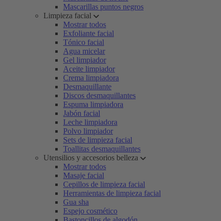
Mascarillas puntos negros
Limpieza facial
Mostrar todos
Exfoliante facial
Tónico facial
Agua micelar
Gel limpiador
Aceite limpiador
Crema limpiadora
Desmaquillante
Discos desmaquillantes
Espuma limpiadora
Jabón facial
Leche limpiadora
Polvo limpiador
Sets de limpieza facial
Toallitas desmaquillantes
Utensilios y accesorios belleza
Mostrar todos
Masaje facial
Cepillos de limpieza facial
Herramientas de limpieza facial
Gua sha
Espejo cosmético
Bastoncillos de algodón