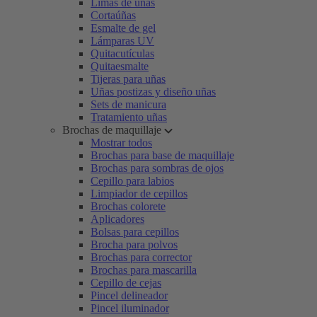
Limas de uñas
Cortaúñas
Esmalte de gel
Lámparas UV
Quitacutículas
Quitaesmalte
Tijeras para uñas
Uñas postizas y diseño uñas
Sets de manicura
Tratamiento uñas
Brochas de maquillaje
Mostrar todos
Brochas para base de maquillaje
Brochas para sombras de ojos
Cepillo para labios
Limpiador de cepillos
Brochas colorete
Aplicadores
Bolsas para cepillos
Brocha para polvos
Brochas para corrector
Brochas para mascarilla
Cepillo de cejas
Pincel delineador
Pincel iluminador