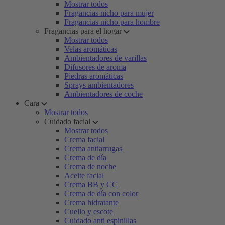
Mostrar todos
Fragancias nicho para mujer
Fragancias nicho para hombre
Fragancias para el hogar
Mostrar todos
Velas aromáticas
Ambientadores de varillas
Difusores de aroma
Piedras aromáticas
Sprays ambientadores
Ambientadores de coche
Cara
Mostrar todos
Cuidado facial
Mostrar todos
Crema facial
Crema antiarrugas
Crema de día
Crema de noche
Aceite facial
Crema BB y CC
Crema de día con color
Crema hidratante
Cuello y escote
Cuidado anti espinillas