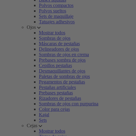
Polvos compactos
Polvos sueltos
Sets de maquillaje
Tatuajes adhesivos
Ojos
Mostrar todos
Sombras de ojos
Máscaras de pestañas
Delineadores de ojos
Sombras de ojos en crema
Prebases sombra de ojos
Cepillos pestañas
Desmaquillantes de ojos
Paletas de sombras de ojos
Pegamentos de pestañas
Pestañas artificiales
Prebases pestañas
Rizadores de pestañas
Sombras de ojos con purpurina
Color para cejas
Kajal
Sets
Cejas
Mostrar todos