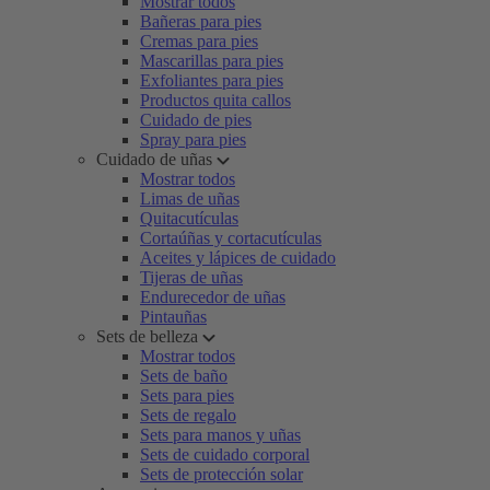
Mostrar todos
Bañeras para pies
Cremas para pies
Mascarillas para pies
Exfoliantes para pies
Productos quita callos
Cuidado de pies
Spray para pies
Cuidado de uñas
Mostrar todos
Limas de uñas
Quitacutículas
Cortaúñas y cortacutículas
Aceites y lápices de cuidado
Tijeras de uñas
Endurecedor de uñas
Pintauñas
Sets de belleza
Mostrar todos
Sets de baño
Sets para pies
Sets de regalo
Sets para manos y uñas
Sets de cuidado corporal
Sets de protección solar