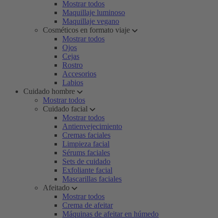
Mostrar todos
Maquillaje luminoso
Maquillaje vegano
Cosméticos en formato viaje
Mostrar todos
Ojos
Cejas
Rostro
Accesorios
Labios
Cuidado hombre
Mostrar todos
Cuidado facial
Mostrar todos
Antienvejecimiento
Cremas faciales
Limpieza facial
Sérums faciales
Sets de cuidado
Exfoliante facial
Mascarillas faciales
Afeitado
Mostrar todos
Crema de afeitar
Máquinas de afeitar en húmedo