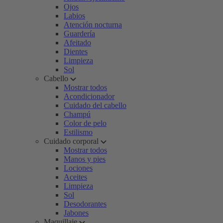
Ojos
Labios
Atención nocturna
Guardería
Afeitado
Dientes
Limpieza
Sol
Cabello
Mostrar todos
Acondicionador
Cuidado del cabello
Champú
Color de pelo
Estilismo
Cuidado corporal
Mostrar todos
Manos y pies
Lociones
Aceites
Limpieza
Sol
Desodorantes
Jabones
Maquillaje