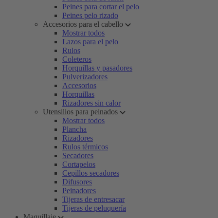
Peines para cortar el pelo
Peines pelo rizado
Accesorios para el cabello
Mostrar todos
Lazos para el pelo
Rulos
Coleteros
Horquillas y pasadores
Pulverizadores
Accesorios
Horquillas
Rizadores sin calor
Utensilios para peinados
Mostrar todos
Plancha
Rizadores
Rulos térmicos
Secadores
Cortapelos
Cepillos secadores
Difusores
Peinadores
Tijeras de entresacar
Tijeras de peluquería
Maquillaje