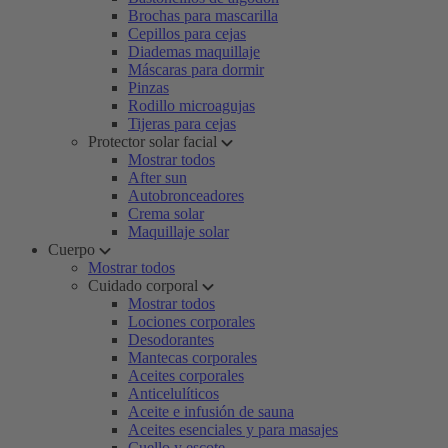
Brochas para mascarilla
Cepillos para cejas
Diademas maquillaje
Máscaras para dormir
Pinzas
Rodillo microagujas
Tijeras para cejas
Protector solar facial
Mostrar todos
After sun
Autobronceadores
Crema solar
Maquillaje solar
Cuerpo
Mostrar todos
Cuidado corporal
Mostrar todos
Lociones corporales
Desodorantes
Mantecas corporales
Aceites corporales
Anticelulíticos
Aceite e infusión de sauna
Aceites esenciales y para masajes
Cuello y escote