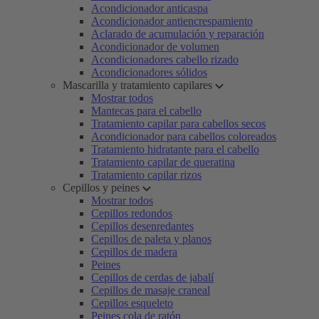
Acondicionador anticaspa
Acondicionador antiencrespamiento
Aclarado de acumulación y reparación
Acondicionador de volumen
Acondicionadores cabello rizado
Acondicionadores sólidos
Mascarilla y tratamiento capilares
Mostrar todos
Mantecas para el cabello
Tratamiento capilar para cabellos secos
Acondicionador para cabellos coloreados
Tratamiento hidratante para el cabello
Tratamiento capilar de queratina
Tratamiento capilar rizos
Cepillos y peines
Mostrar todos
Cepillos redondos
Cepillos desenredantes
Cepillos de paleta y planos
Cepillos de madera
Peines
Cepillos de cerdas de jabalí
Cepillos de masaje craneal
Cepillos esqueleto
Peines cola de ratón