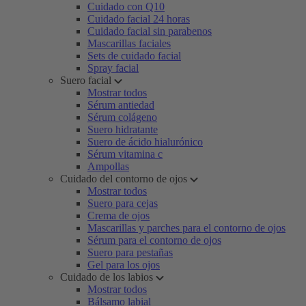
Cuidado con Q10
Cuidado facial 24 horas
Cuidado facial sin parabenos
Mascarillas faciales
Sets de cuidado facial
Spray facial
Suero facial
Mostrar todos
Sérum antiedad
Sérum colágeno
Suero hidratante
Suero de ácido hialurónico
Sérum vitamina c
Ampollas
Cuidado del contorno de ojos
Mostrar todos
Suero para cejas
Crema de ojos
Mascarillas y parches para el contorno de ojos
Sérum para el contorno de ojos
Suero para pestañas
Gel para los ojos
Cuidado de los labios
Mostrar todos
Bálsamo labial