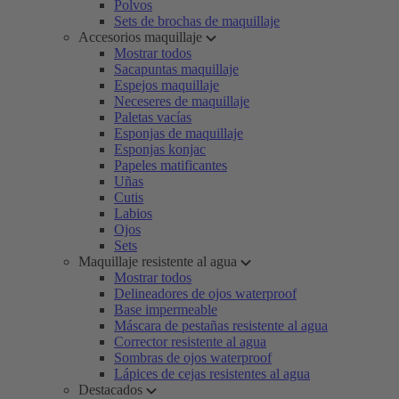
Polvos
Sets de brochas de maquillaje
Accesorios maquillaje
Mostrar todos
Sacapuntas maquillaje
Espejos maquillaje
Neceseres de maquillaje
Paletas vacías
Esponjas de maquillaje
Esponjas konjac
Papeles matificantes
Uñas
Cutis
Labios
Ojos
Sets
Maquillaje resistente al agua
Mostrar todos
Delineadores de ojos waterproof
Base impermeable
Máscara de pestañas resistente al agua
Corrector resistente al agua
Sombras de ojos waterproof
Lápices de cejas resistentes al agua
Destacados