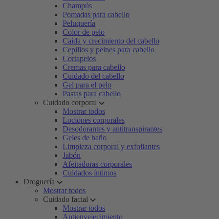
Champús
Pomadas para cabello
Peluquería
Color de pelo
Caída y crecimiento del cabello
Cepillos y peines para cabello
Cortapelos
Cremas para cabello
Cuidado del cabello
Gel para el pelo
Pastas para cabello
Cuidado corporal
Mostrar todos
Lociones corporales
Desodorantes y antitranspirantes
Geles de baño
Limpieza corporal y exfoliantes
Jabón
Afeitadoras corporales
Cuidados íntimos
Droguería
Mostrar todos
Cuidado facial
Mostrar todos
Antienvejecimiento