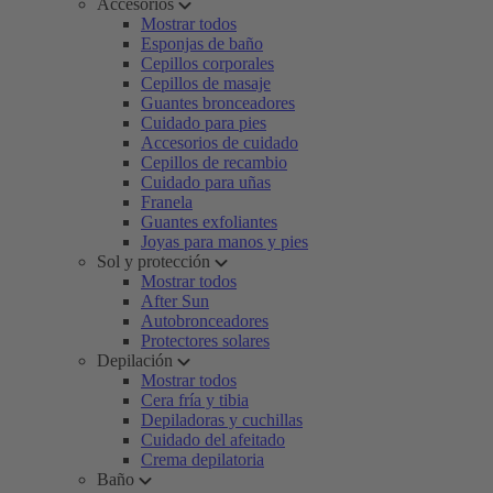
Accesorios
Mostrar todos
Esponjas de baño
Cepillos corporales
Cepillos de masaje
Guantes bronceadores
Cuidado para pies
Accesorios de cuidado
Cepillos de recambio
Cuidado para uñas
Franela
Guantes exfoliantes
Joyas para manos y pies
Sol y protección
Mostrar todos
After Sun
Autobronceadores
Protectores solares
Depilación
Mostrar todos
Cera fría y tibia
Depiladoras y cuchillas
Cuidado del afeitado
Crema depilatoria
Baño