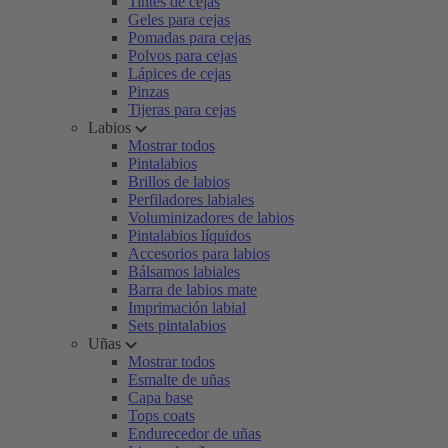
Tintes de cejas
Geles para cejas
Pomadas para cejas
Polvos para cejas
Lápices de cejas
Pinzas
Tijeras para cejas
Labios
Mostrar todos
Pintalabios
Brillos de labios
Perfiladores labiales
Voluminizadores de labios
Pintalabios líquidos
Accesorios para labios
Bálsamos labiales
Barra de labios mate
Imprimación labial
Sets pintalabios
Uñas
Mostrar todos
Esmalte de uñas
Capa base
Tops coats
Endurecedor de uñas