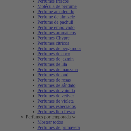
Perfumes frescos
Molécula de perfume
Perfume amaderado
Perfume de almizcle
Perfume de pachulí
Perfume empolvado
Perfumes aromáticos
Perfumes Chypre
Perfumes citricos
Perfumes de bergamota
Perfumes de coco
Perfumes de jazmín
Perfumes de lila
Perfumes de manzana
Perfumes de oud
Perfumes de rosas
Perfumes de sándalo
Perfumes de vainilla
Perfumes de vetiver
Perfumes de violeta
Perfumes especiados
Perfumes lino fresco
Perfumes por temporada
Mostrar todos
Perfumes de primavera