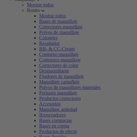
Mostrar todos
Rostro
Mostrar todos
Bases de maquillaje
Correctores maquillaje
Polvos de maquillaje
Coloretes
Resaltador
BB- & CC-Cream
Contorno maquillaje
Contornos maquillaje
Correctores de color
Desmaquillante
Fijadores de maquillaje
Maquillaje camuflaje
Polvos de maquillajes minerales
Prebases maquillaje
Productos correctores
Accesorios
Maquillaje antiedad
Bronceadores
Bases compactas
Bases en crema
Productos de efecto
Bases líquidas