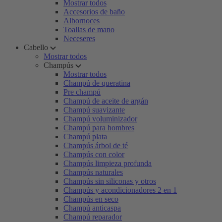
Mostrar todos
Accesorios de baño
Albornoces
Toallas de mano
Neceseres
Cabello
Mostrar todos
Champús
Mostrar todos
Champú de queratina
Pre champú
Champú de aceite de argán
Champú suavizante
Champú voluminizador
Champú para hombres
Champú plata
Champús árbol de té
Champús con color
Champús limpieza profunda
Champús naturales
Champús sin siliconas y otros
Champús y acondicionadores 2 en 1
Champús en seco
Champú anticaspa
Champú reparador