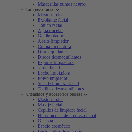
Mascarillas puntos negros
Limpieza facial
Mostrar todos
Exfoliante facial
Tónico facial
Agua micelar
Gel limpiador
Aceite limpiador
Crema limpiadora
Desmaquillante
Discos desmaquillantes
Espuma limpiadora
Jabón facial
Leche limpiadora
Polvo limpiador
Sets de limpieza facial
Toallitas desmaquillantes
Utensilios y accesorios belleza
Mostrar todos
Masaje facial
Cepillos de limpieza facial
Herramientas de limpieza facial
Gua sha
Espejo cosmético
Bastoncillos de algodón