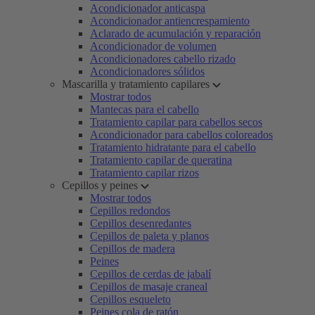
Acondicionador anticaspa
Acondicionador antiencrespamiento
Aclarado de acumulación y reparación
Acondicionador de volumen
Acondicionadores cabello rizado
Acondicionadores sólidos
Mascarilla y tratamiento capilares
Mostrar todos
Mantecas para el cabello
Tratamiento capilar para cabellos secos
Acondicionador para cabellos coloreados
Tratamiento hidratante para el cabello
Tratamiento capilar de queratina
Tratamiento capilar rizos
Cepillos y peines
Mostrar todos
Cepillos redondos
Cepillos desenredantes
Cepillos de paleta y planos
Cepillos de madera
Peines
Cepillos de cerdas de jabalí
Cepillos de masaje craneal
Cepillos esqueleto
Peines cola de ratón