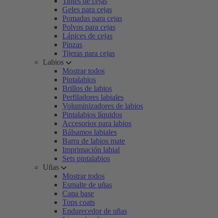
Tintes de cejas
Geles para cejas
Pomadas para cejas
Polvos para cejas
Lápices de cejas
Pinzas
Tijeras para cejas
Labios
Mostrar todos
Pintalabios
Brillos de labios
Perfiladores labiales
Voluminizadores de labios
Pintalabios líquidos
Accesorios para labios
Bálsamos labiales
Barra de labios mate
Imprimación labial
Sets pintalabios
Uñas
Mostrar todos
Esmalte de uñas
Capa base
Tops coats
Endurecedor de uñas