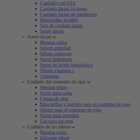
Cuidado con Q10
Cuidado facial 24 horas
Cuidado facial sin parabenos
Mascarillas faciales
Sets de cuidado facial
Spray facial
Suero facial
Mostrar todos
Sérum antiedad
Sérum colágeno
Suero hidratante
Suero de ácido hialurónico
Sérum vitamina c
Ampollas
Cuidado del contorno de ojos
Mostrar todos
Suero para cejas
Crema de ojos
Mascarillas y parches para el contorno de ojos
Sérum para el contorno de ojos
Suero para pestañas
Gel para los ojos
Cuidado de los labios
Mostrar todos
Bálsamo labial