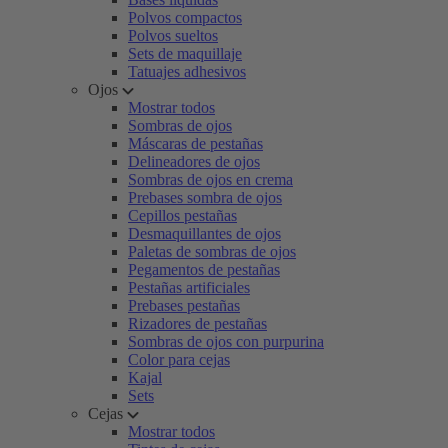
Polvos compactos
Polvos sueltos
Sets de maquillaje
Tatuajes adhesivos
Ojos
Mostrar todos
Sombras de ojos
Máscaras de pestañas
Delineadores de ojos
Sombras de ojos en crema
Prebases sombra de ojos
Cepillos pestañas
Desmaquillantes de ojos
Paletas de sombras de ojos
Pegamentos de pestañas
Pestañas artificiales
Prebases pestañas
Rizadores de pestañas
Sombras de ojos con purpurina
Color para cejas
Kajal
Sets
Cejas
Mostrar todos