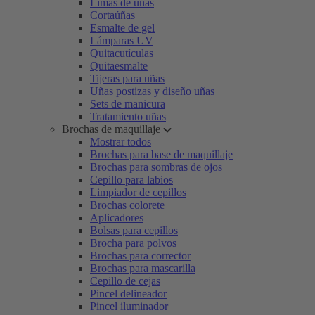
Limas de uñas
Cortaúñas
Esmalte de gel
Lámparas UV
Quitacutículas
Quitaesmalte
Tijeras para uñas
Uñas postizas y diseño uñas
Sets de manicura
Tratamiento uñas
Brochas de maquillaje
Mostrar todos
Brochas para base de maquillaje
Brochas para sombras de ojos
Cepillo para labios
Limpiador de cepillos
Brochas colorete
Aplicadores
Bolsas para cepillos
Brocha para polvos
Brochas para corrector
Brochas para mascarilla
Cepillo de cejas
Pincel delineador
Pincel iluminador