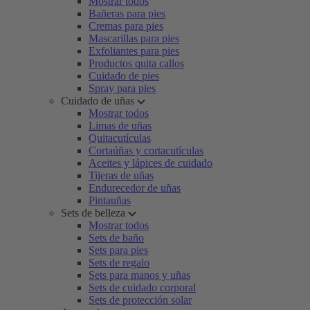
Mostrar todos
Bañeras para pies
Cremas para pies
Mascarillas para pies
Exfoliantes para pies
Productos quita callos
Cuidado de pies
Spray para pies
Cuidado de uñas
Mostrar todos
Limas de uñas
Quitacutículas
Cortaúñas y cortacutículas
Aceites y lápices de cuidado
Tijeras de uñas
Endurecedor de uñas
Pintauñas
Sets de belleza
Mostrar todos
Sets de baño
Sets para pies
Sets de regalo
Sets para manos y uñas
Sets de cuidado corporal
Sets de protección solar