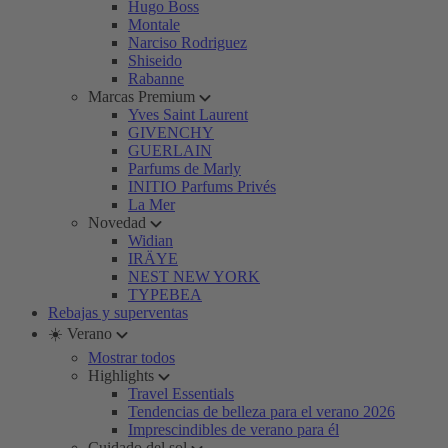
Hugo Boss
Montale
Narciso Rodriguez
Shiseido
Rabanne
Marcas Premium
Yves Saint Laurent
GIVENCHY
GUERLAIN
Parfums de Marly
INITIO Parfums Privés
La Mer
Novedad
Widian
IRÄYE
NEST NEW YORK
TYPEBEA
Rebajas y superventas
☀️ Verano
Mostrar todos
Highlights
Travel Essentials
Tendencias de belleza para el verano 2026
Imprescindibles de verano para él
Cuidado del sol