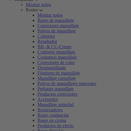
Mostrar todos
Rostro
Mostrar todos
Bases de maquillaje
Correctores maquillaje
Polvos de maquillaje
Coloretes
Resaltador
BB- & CC-Cream
Contorno maquillaje
Contornos maquillaje
Correctores de color
Desmaquillante
Fijadores de maquillaje
Maquillaje camuflaje
Polvos de maquillajes minerales
Prebases maquillaje
Productos correctores
Accesorios
Maquillaje antiedad
Bronceadores
Bases compactas
Bases en crema
Productos de efecto
Bases líquidas