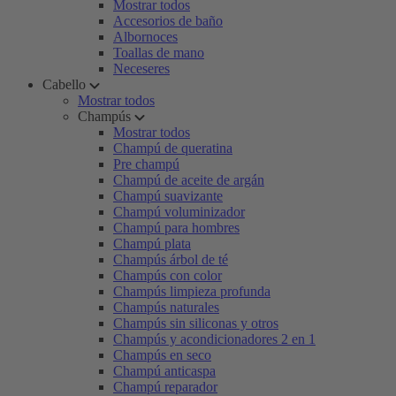
Mostrar todos
Accesorios de baño
Albornoces
Toallas de mano
Neceseres
Cabello
Mostrar todos
Champús
Mostrar todos
Champú de queratina
Pre champú
Champú de aceite de argán
Champú suavizante
Champú voluminizador
Champú para hombres
Champú plata
Champús árbol de té
Champús con color
Champús limpieza profunda
Champús naturales
Champús sin siliconas y otros
Champús y acondicionadores 2 en 1
Champús en seco
Champú anticaspa
Champú reparador