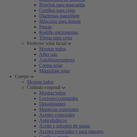
Brochas para mascarilla
Cepillos para cejas
Diademas maquillaje
Máscaras para dormir
Pinzas
Rodillo microagujas
Tijeras para cejas
Protector solar facial
Mostrar todos
After sun
Autobronceadores
Crema solar
Maquillaje solar
Cuerpo
Mostrar todos
Cuidado corporal
Mostrar todos
Lociones corporales
Desodorantes
Mantecas corporales
Aceites corporales
Anticelulíticos
Aceite e infusión de sauna
Aceites esenciales y para masajes
Cuello y escote