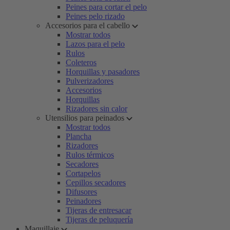
Peines para cortar el pelo
Peines pelo rizado
Accesorios para el cabello
Mostrar todos
Lazos para el pelo
Rulos
Coleteros
Horquillas y pasadores
Pulverizadores
Accesorios
Horquillas
Rizadores sin calor
Utensilios para peinados
Mostrar todos
Plancha
Rizadores
Rulos térmicos
Secadores
Cortapelos
Cepillos secadores
Difusores
Peinadores
Tijeras de entresacar
Tijeras de peluquería
Maquillaje