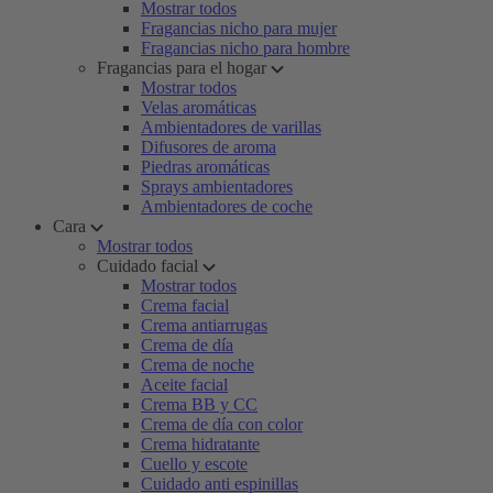
Mostrar todos
Fragancias nicho para mujer
Fragancias nicho para hombre
Fragancias para el hogar
Mostrar todos
Velas aromáticas
Ambientadores de varillas
Difusores de aroma
Piedras aromáticas
Sprays ambientadores
Ambientadores de coche
Cara
Mostrar todos
Cuidado facial
Mostrar todos
Crema facial
Crema antiarrugas
Crema de día
Crema de noche
Aceite facial
Crema BB y CC
Crema de día con color
Crema hidratante
Cuello y escote
Cuidado anti espinillas