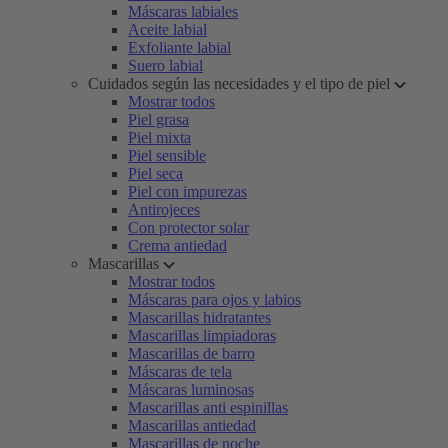
Máscaras labiales
Aceite labial
Exfoliante labial
Suero labial
Cuidados según las necesidades y el tipo de piel
Mostrar todos
Piel grasa
Piel mixta
Piel sensible
Piel seca
Piel con impurezas
Antirojeces
Con protector solar
Crema antiedad
Mascarillas
Mostrar todos
Máscaras para ojos y labios
Mascarillas hidratantes
Mascarillas limpiadoras
Mascarillas de barro
Máscaras de tela
Máscaras luminosas
Mascarillas anti espinillas
Mascarillas antiedad
Mascarillas de noche