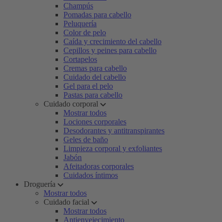
Champús
Pomadas para cabello
Peluquería
Color de pelo
Caída y crecimiento del cabello
Cepillos y peines para cabello
Cortapelos
Cremas para cabello
Cuidado del cabello
Gel para el pelo
Pastas para cabello
Cuidado corporal
Mostrar todos
Lociones corporales
Desodorantes y antitranspirantes
Geles de baño
Limpieza corporal y exfoliantes
Jabón
Afeitadoras corporales
Cuidados íntimos
Droguería
Mostrar todos
Cuidado facial
Mostrar todos
Antienvejecimiento