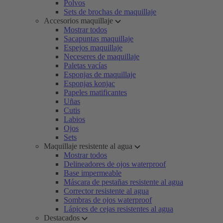
Polvos
Sets de brochas de maquillaje
Accesorios maquillaje
Mostrar todos
Sacapuntas maquillaje
Espejos maquillaje
Neceseres de maquillaje
Paletas vacías
Esponjas de maquillaje
Esponjas konjac
Papeles matificantes
Uñas
Cutis
Labios
Ojos
Sets
Maquillaje resistente al agua
Mostrar todos
Delineadores de ojos waterproof
Base impermeable
Máscara de pestañas resistente al agua
Corrector resistente al agua
Sombras de ojos waterproof
Lápices de cejas resistentes al agua
Destacados