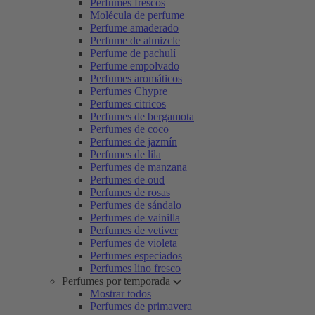
Perfumes frescos
Molécula de perfume
Perfume amaderado
Perfume de almizcle
Perfume de pachulí
Perfume empolvado
Perfumes aromáticos
Perfumes Chypre
Perfumes citricos
Perfumes de bergamota
Perfumes de coco
Perfumes de jazmín
Perfumes de lila
Perfumes de manzana
Perfumes de oud
Perfumes de rosas
Perfumes de sándalo
Perfumes de vainilla
Perfumes de vetiver
Perfumes de violeta
Perfumes especiados
Perfumes lino fresco
Perfumes por temporada
Mostrar todos
Perfumes de primavera