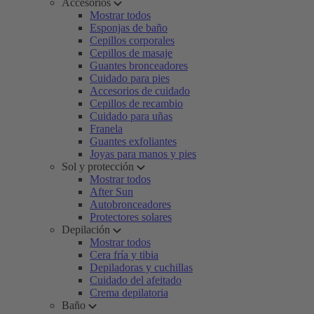
Accesorios
Mostrar todos
Esponjas de baño
Cepillos corporales
Cepillos de masaje
Guantes bronceadores
Cuidado para pies
Accesorios de cuidado
Cepillos de recambio
Cuidado para uñas
Franela
Guantes exfoliantes
Joyas para manos y pies
Sol y protección
Mostrar todos
After Sun
Autobronceadores
Protectores solares
Depilación
Mostrar todos
Cera fría y tibia
Depiladoras y cuchillas
Cuidado del afeitado
Crema depilatoria
Baño