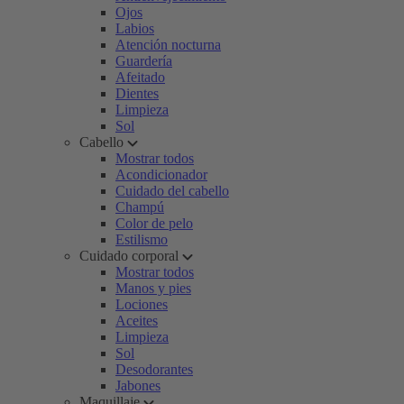
Ojos
Labios
Atención nocturna
Guardería
Afeitado
Dientes
Limpieza
Sol
Cabello
Mostrar todos
Acondicionador
Cuidado del cabello
Champú
Color de pelo
Estilismo
Cuidado corporal
Mostrar todos
Manos y pies
Lociones
Aceites
Limpieza
Sol
Desodorantes
Jabones
Maquillaje