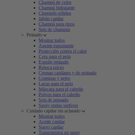
Champú de color
Champú hidratante
Champús sólidos
Jabón capilar
Champú para rizos
Sets de champús
Peinado
Mostrar todos
Agente espumante
Protección contra el calor
Cera para el pelo
Espráis peinado
Retoca raíces
Cremas capilares y de peinado
Gominas y geles
Lacas para el pelo
Máscara para el cabello
Polvos para el cabello
Sets de peinado
Spray ondas surferas
Cuidado capilar sin aclarado
Mostrar todos
Aceite capilar
Suero capilar
Tratamientos en spray