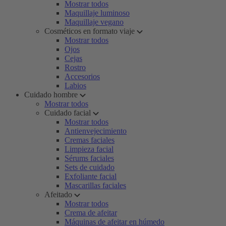
Mostrar todos
Maquillaje luminoso
Maquillaje vegano
Cosméticos en formato viaje
Mostrar todos
Ojos
Cejas
Rostro
Accesorios
Labios
Cuidado hombre
Mostrar todos
Cuidado facial
Mostrar todos
Antienvejecimiento
Cremas faciales
Limpieza facial
Sérums faciales
Sets de cuidado
Exfoliante facial
Mascarillas faciales
Afeitado
Mostrar todos
Crema de afeitar
Máquinas de afeitar en húmedo