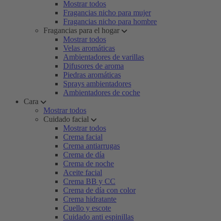
Mostrar todos
Fragancias nicho para mujer
Fragancias nicho para hombre
Fragancias para el hogar
Mostrar todos
Velas aromáticas
Ambientadores de varillas
Difusores de aroma
Piedras aromáticas
Sprays ambientadores
Ambientadores de coche
Cara
Mostrar todos
Cuidado facial
Mostrar todos
Crema facial
Crema antiarrugas
Crema de día
Crema de noche
Aceite facial
Crema BB y CC
Crema de día con color
Crema hidratante
Cuello y escote
Cuidado anti espinillas