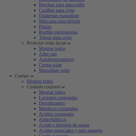
Brochas para mascarilla
Cepillos para cejas
Diademas maquillaje
Máscaras para dormir
Pinzas
Rodillo microagujas
Tijeras para cejas
Protector solar facial
Mostrar todos
After sun
Autobronceadores
Crema solar
Maquillaje solar
Cuerpo
Mostrar todos
Cuidado corporal
Mostrar todos
Lociones corporales
Desodorantes
Mantecas corporales
Aceites corporales
Anticelulíticos
Aceite e infusión de sauna
Aceites esenciales y para masajes
Cuello y escote