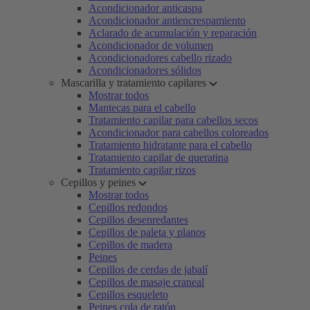
Acondicionador anticaspa
Acondicionador antiencrespamiento
Aclarado de acumulación y reparación
Acondicionador de volumen
Acondicionadores cabello rizado
Acondicionadores sólidos
Mascarilla y tratamiento capilares
Mostrar todos
Mantecas para el cabello
Tratamiento capilar para cabellos secos
Acondicionador para cabellos coloreados
Tratamiento hidratante para el cabello
Tratamiento capilar de queratina
Tratamiento capilar rizos
Cepillos y peines
Mostrar todos
Cepillos redondos
Cepillos desenredantes
Cepillos de paleta y planos
Cepillos de madera
Peines
Cepillos de cerdas de jabalí
Cepillos de masaje craneal
Cepillos esqueleto
Peines cola de ratón