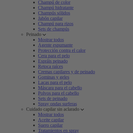
Champú de color
Champú hidratante
Champús sólidos
Jabón capilar
Champú para rizos
Sets de champús
Peinado
Mostrar todos
Agente espumante
Protección contra el calor
Cera para el pelo
Espráis peinado
Retoca raíces
Cremas capilares y de peinado
Gominas y geles
Lacas para el pelo
Máscara para el cabello
Polvos para el cabello
Sets de peinado
Spray ondas surferas
Cuidado capilar sin aclarado
Mostrar todos
Aceite capilar
Suero capilar
Tratamientos en spray