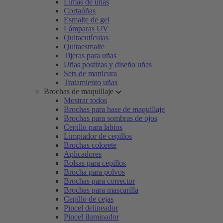
Limas de uñas
Cortaúñas
Esmalte de gel
Lámparas UV
Quitacutículas
Quitaesmalte
Tijeras para uñas
Uñas postizas y diseño uñas
Sets de manicura
Tratamiento uñas
Brochas de maquillaje
Mostrar todos
Brochas para base de maquillaje
Brochas para sombras de ojos
Cepillo para labios
Limpiador de cepillos
Brochas colorete
Aplicadores
Bolsas para cepillos
Brocha para polvos
Brochas para corrector
Brochas para mascarilla
Cepillo de cejas
Pincel delineador
Pincel iluminador