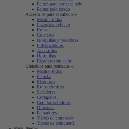
Peines para cortar el pelo
Peines pelo rizado
Accesorios para el cabello
Mostrar todos
Lazos para el pelo
Rulos
Coleteros
Horquillas y pasadores
Pulverizadores
Accesorios
Horquillas
Rizadores sin calor
Utensilios para peinados
Mostrar todos
Plancha
Rizadores
Rulos térmicos
Secadores
Cortapelos
Cepillos secadores
Difusores
Peinadores
Tijeras de entresacar
Tijeras de peluquería
Maquillaje