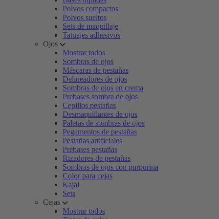
Polvos compactos
Polvos sueltos
Sets de maquillaje
Tatuajes adhesivos
Ojos
Mostrar todos
Sombras de ojos
Máscaras de pestañas
Delineadores de ojos
Sombras de ojos en crema
Prebases sombra de ojos
Cepillos pestañas
Desmaquillantes de ojos
Paletas de sombras de ojos
Pegamentos de pestañas
Pestañas artificiales
Prebases pestañas
Rizadores de pestañas
Sombras de ojos con purpurina
Color para cejas
Kajal
Sets
Cejas
Mostrar todos