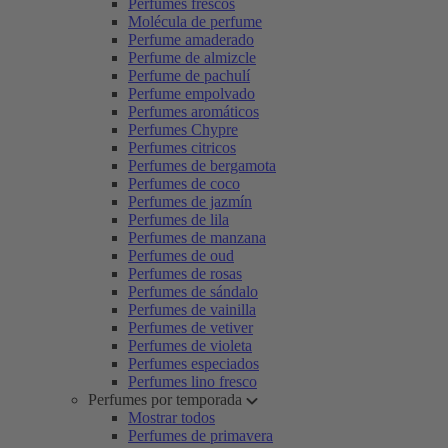
Perfumes frescos
Molécula de perfume
Perfume amaderado
Perfume de almizcle
Perfume de pachulí
Perfume empolvado
Perfumes aromáticos
Perfumes Chypre
Perfumes citricos
Perfumes de bergamota
Perfumes de coco
Perfumes de jazmín
Perfumes de lila
Perfumes de manzana
Perfumes de oud
Perfumes de rosas
Perfumes de sándalo
Perfumes de vainilla
Perfumes de vetiver
Perfumes de violeta
Perfumes especiados
Perfumes lino fresco
Perfumes por temporada
Mostrar todos
Perfumes de primavera