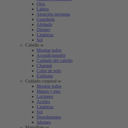
Ojos
Labios
Atención nocturna
Guardería
Afeitado
Dientes
Limpieza
Sol
Cabello
Mostrar todos
Acondicionador
Cuidado del cabello
Champú
Color de pelo
Estilismo
Cuidado corporal
Mostrar todos
Manos y pies
Lociones
Aceites
Limpieza
Sol
Desodorantes
Jabones
Maquillaje