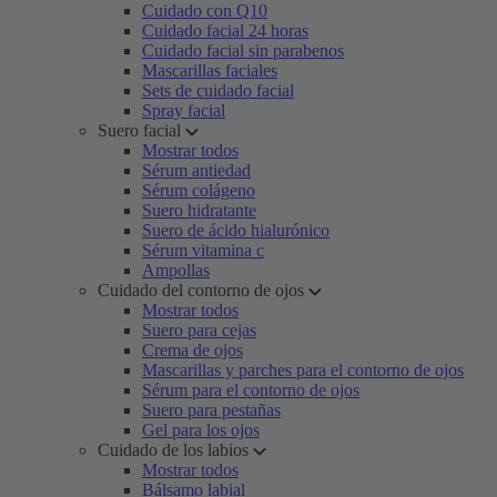
Cuidado con Q10
Cuidado facial 24 horas
Cuidado facial sin parabenos
Mascarillas faciales
Sets de cuidado facial
Spray facial
Suero facial
Mostrar todos
Sérum antiedad
Sérum colágeno
Suero hidratante
Suero de ácido hialurónico
Sérum vitamina c
Ampollas
Cuidado del contorno de ojos
Mostrar todos
Suero para cejas
Crema de ojos
Mascarillas y parches para el contorno de ojos
Sérum para el contorno de ojos
Suero para pestañas
Gel para los ojos
Cuidado de los labios
Mostrar todos
Bálsamo labial