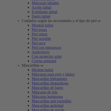
Máscaras labiales
Aceite labial
Exfoliante labial
Suero labial
Cuidados según las necesidades y el tipo de piel
Mostrar todos
Piel grasa
Piel mixta
Piel sensible
Piel seca
Piel con impurezas
Antirojeces
Con protector solar
Crema antiedad
Mascarillas
Mostrar todos
Máscaras para ojos y labios
Mascarillas hidratantes
Mascarillas limpiadoras
Mascarillas de barro
Máscaras de tela
Máscaras luminosas
Mascarillas anti espinillas
Mascarillas antiedad
Mascarillas de noche