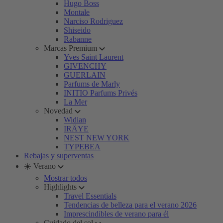
Hugo Boss
Montale
Narciso Rodriguez
Shiseido
Rabanne
Marcas Premium
Yves Saint Laurent
GIVENCHY
GUERLAIN
Parfums de Marly
INITIO Parfums Privés
La Mer
Novedad
Widian
IRÄYE
NEST NEW YORK
TYPEBEA
Rebajas y superventas
☀️ Verano
Mostrar todos
Highlights
Travel Essentials
Tendencias de belleza para el verano 2026
Imprescindibles de verano para él
Cuidado del sol