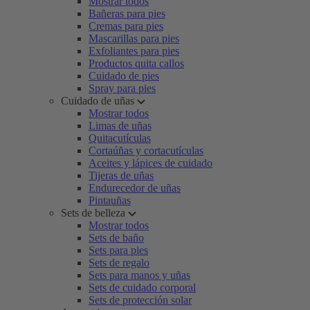
Mostrar todos
Bañeras para pies
Cremas para pies
Mascarillas para pies
Exfoliantes para pies
Productos quita callos
Cuidado de pies
Spray para pies
Cuidado de uñas
Mostrar todos
Limas de uñas
Quitacutículas
Cortaúñas y cortacutículas
Aceites y lápices de cuidado
Tijeras de uñas
Endurecedor de uñas
Pintauñas
Sets de belleza
Mostrar todos
Sets de baño
Sets para pies
Sets de regalo
Sets para manos y uñas
Sets de cuidado corporal
Sets de protección solar