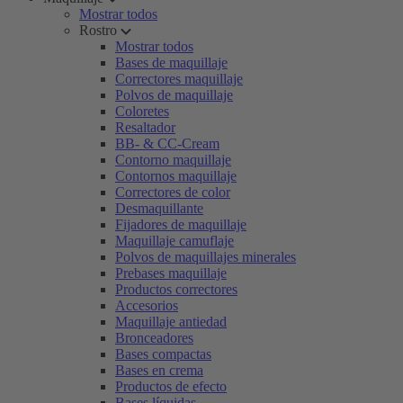
Mostrar todos
Rostro
Mostrar todos
Bases de maquillaje
Correctores maquillaje
Polvos de maquillaje
Coloretes
Resaltador
BB- & CC-Cream
Contorno maquillaje
Contornos maquillaje
Correctores de color
Desmaquillante
Fijadores de maquillaje
Maquillaje camuflaje
Polvos de maquillajes minerales
Prebases maquillaje
Productos correctores
Accesorios
Maquillaje antiedad
Bronceadores
Bases compactas
Bases en crema
Productos de efecto
Bases líquidas