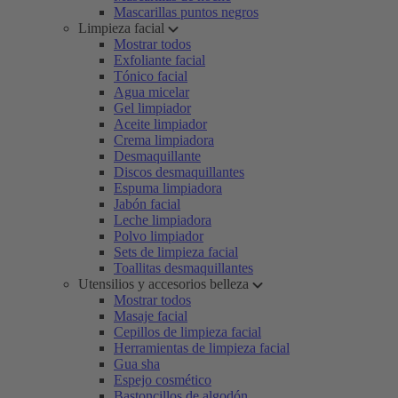
Mascarillas puntos negros
Limpieza facial
Mostrar todos
Exfoliante facial
Tónico facial
Agua micelar
Gel limpiador
Aceite limpiador
Crema limpiadora
Desmaquillante
Discos desmaquillantes
Espuma limpiadora
Jabón facial
Leche limpiadora
Polvo limpiador
Sets de limpieza facial
Toallitas desmaquillantes
Utensilios y accesorios belleza
Mostrar todos
Masaje facial
Cepillos de limpieza facial
Herramientas de limpieza facial
Gua sha
Espejo cosmético
Bastoncillos de algodón