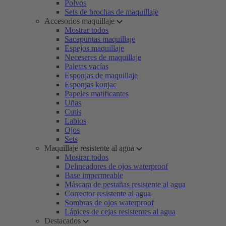
Polvos
Sets de brochas de maquillaje
Accesorios maquillaje
Mostrar todos
Sacapuntas maquillaje
Espejos maquillaje
Neceseres de maquillaje
Paletas vacías
Esponjas de maquillaje
Esponjas konjac
Papeles matificantes
Uñas
Cutis
Labios
Ojos
Sets
Maquillaje resistente al agua
Mostrar todos
Delineadores de ojos waterproof
Base impermeable
Máscara de pestañas resistente al agua
Corrector resistente al agua
Sombras de ojos waterproof
Lápices de cejas resistentes al agua
Destacados