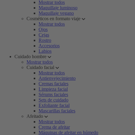
Mostrar todos
Maquillaje luminoso
Maquillaje vegano
Cosméticos en formato viaje
Mostrar todos
Ojos
Cejas
Rostro
Accesorios
Labios
Cuidado hombre
Mostrar todos
Cuidado facial
Mostrar todos
Antienvejecimiento
Cremas faciales
Limpieza facial
Sérums faciales
Sets de cuidado
Exfoliante facial
Mascarillas faciales
Afeitado
Mostrar todos
Crema de afeitar
Máquinas de afeitar en húmedo