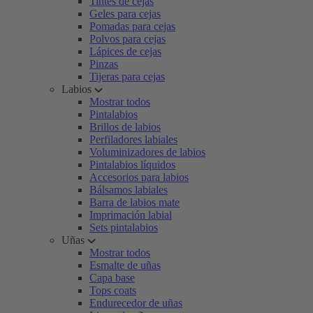
Tintes de cejas
Geles para cejas
Pomadas para cejas
Polvos para cejas
Lápices de cejas
Pinzas
Tijeras para cejas
Labios
Mostrar todos
Pintalabios
Brillos de labios
Perfiladores labiales
Voluminizadores de labios
Pintalabios líquidos
Accesorios para labios
Bálsamos labiales
Barra de labios mate
Imprimación labial
Sets pintalabios
Uñas
Mostrar todos
Esmalte de uñas
Capa base
Tops coats
Endurecedor de uñas