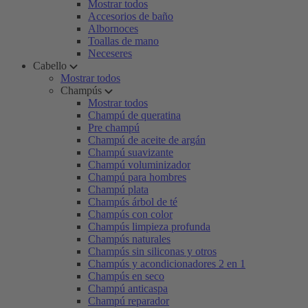
Mostrar todos
Accesorios de baño
Albornoces
Toallas de mano
Neceseres
Cabello
Mostrar todos
Champús
Mostrar todos
Champú de queratina
Pre champú
Champú de aceite de argán
Champú suavizante
Champú voluminizador
Champú para hombres
Champú plata
Champús árbol de té
Champús con color
Champús limpieza profunda
Champús naturales
Champús sin siliconas y otros
Champús y acondicionadores 2 en 1
Champús en seco
Champú anticaspa
Champú reparador