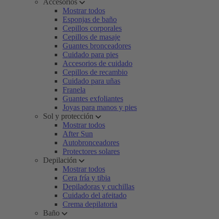
Accesorios
Mostrar todos
Esponjas de baño
Cepillos corporales
Cepillos de masaje
Guantes bronceadores
Cuidado para pies
Accesorios de cuidado
Cepillos de recambio
Cuidado para uñas
Franela
Guantes exfoliantes
Joyas para manos y pies
Sol y protección
Mostrar todos
After Sun
Autobronceadores
Protectores solares
Depilación
Mostrar todos
Cera fría y tibia
Depiladoras y cuchillas
Cuidado del afeitado
Crema depilatoria
Baño