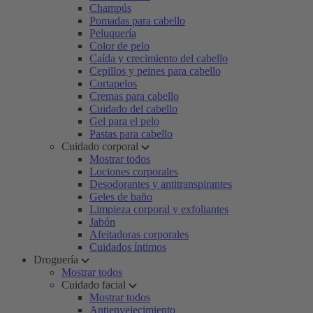
Champús
Pomadas para cabello
Peluquería
Color de pelo
Caída y crecimiento del cabello
Cepillos y peines para cabello
Cortapelos
Cremas para cabello
Cuidado del cabello
Gel para el pelo
Pastas para cabello
Cuidado corporal
Mostrar todos
Lociones corporales
Desodorantes y antitranspirantes
Geles de baño
Limpieza corporal y exfoliantes
Jabón
Afeitadoras corporales
Cuidados íntimos
Droguería
Mostrar todos
Cuidado facial
Mostrar todos
Antienvejecimiento