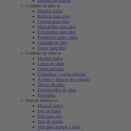
Jabones de manos
Cuidado de pies
Mostrar todos
Bañeras para pies
Cremas para pies
Mascarillas para pies
Exfoliantes para pies
Productos quita callos
Cuidado de pies
Spray para pies
Cuidado de uñas
Mostrar todos
Limas de uñas
Quitacutículas
Cortaúñas y cortacutículas
Aceites y lápices de cuidado
Tijeras de uñas
Endurecedor de uñas
Pintauñas
Sets de belleza
Mostrar todos
Sets de baño
Sets para pies
Sets de regalo
Sets para manos y uñas