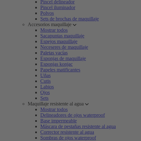
Pincel delineador
Pincel iluminador
Polvos
Sets de brochas de maquillaje
Accesorios maquillaje
Mostrar todos
Sacapuntas maquillaje
Espejos maquillaje
Neceseres de maquillaje
Paletas vacías
Esponjas de maquillaje
Esponjas konjac
Papeles matificantes
Uñas
Cutis
Labios
Ojos
Sets
Maquillaje resistente al agua
Mostrar todos
Delineadores de ojos waterproof
Base impermeable
Máscara de pestañas resistente al agua
Corrector resistente al agua
Sombras de ojos waterproof