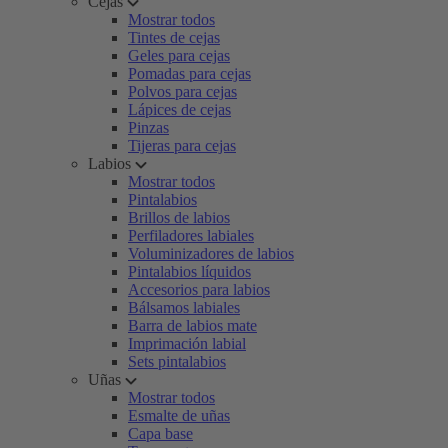
Cejas
Mostrar todos
Tintes de cejas
Geles para cejas
Pomadas para cejas
Polvos para cejas
Lápices de cejas
Pinzas
Tijeras para cejas
Labios
Mostrar todos
Pintalabios
Brillos de labios
Perfiladores labiales
Voluminizadores de labios
Pintalabios líquidos
Accesorios para labios
Bálsamos labiales
Barra de labios mate
Imprimación labial
Sets pintalabios
Uñas
Mostrar todos
Esmalte de uñas
Capa base