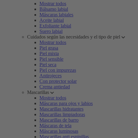
Mostrar todos
Bálsamo labial
Máscaras labiales
Aceite labial
Exfoliante labial
Suero labial
Cuidados según las necesidades y el tipo de piel
Mostrar todos
Piel grasa
Piel mixta
Piel sensible
Piel seca
Piel con impurezas
Antirojeces
Con protector solar
Crema antiedad
Mascarillas
Mostrar todos
Máscaras para ojos y labios
Mascarillas hidratantes
Mascarillas limpiadoras
Mascarillas de barro
Máscaras de tela
Máscaras luminosas
Mascarillas anti espinillas