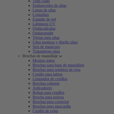
Tops coats
Endurecedor de uñas
Limas de uñas
Cortaúñas
Esmalte de gel
Lámparas UV
Quitacutículas
Quitaesmalte
Tijeras para uñas
Uñas postizas y diseño uñas
Sets de manicura
Tratamiento uñas
Brochas de maquillaje
Mostrar todos
Brochas para base de maquillaje
Brochas para sombras de ojos
Cepillo para labios
Limpiador de cepillos
Brochas colorete
Aplicadores
Bolsas para cepillos
Brocha para polvos
Brochas para corrector
Brochas para mascarilla
Cepillo de cejas