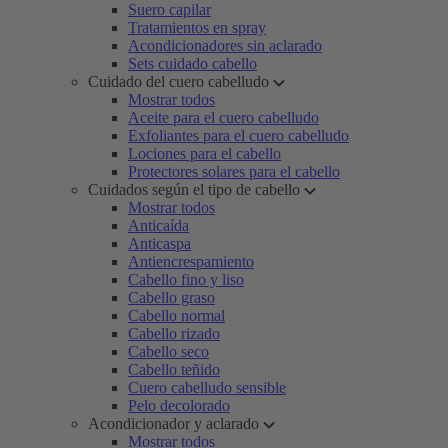
Suero capilar
Tratamientos en spray
Acondicionadores sin aclarado
Sets cuidado cabello
Cuidado del cuero cabelludo
Mostrar todos
Aceite para el cuero cabelludo
Exfoliantes para el cuero cabelludo
Lociones para el cabello
Protectores solares para el cabello
Cuidados según el tipo de cabello
Mostrar todos
Anticaída
Anticaspa
Antiencrespamiento
Cabello fino y liso
Cabello graso
Cabello normal
Cabello rizado
Cabello seco
Cabello teñido
Cuero cabelludo sensible
Pelo decolorado
Acondicionador y aclarado
Mostrar todos