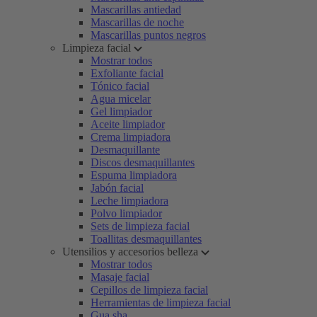
Mascarillas antiedad
Mascarillas de noche
Mascarillas puntos negros
Limpieza facial
Mostrar todos
Exfoliante facial
Tónico facial
Agua micelar
Gel limpiador
Aceite limpiador
Crema limpiadora
Desmaquillante
Discos desmaquillantes
Espuma limpiadora
Jabón facial
Leche limpiadora
Polvo limpiador
Sets de limpieza facial
Toallitas desmaquillantes
Utensilios y accesorios belleza
Mostrar todos
Masaje facial
Cepillos de limpieza facial
Herramientas de limpieza facial
Gua sha