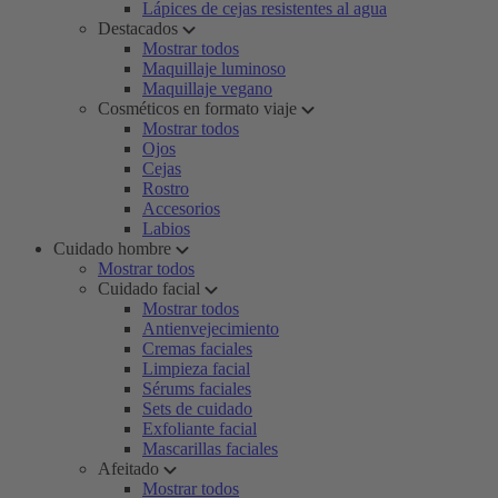
Lápices de cejas resistentes al agua
Destacados
Mostrar todos
Maquillaje luminoso
Maquillaje vegano
Cosméticos en formato viaje
Mostrar todos
Ojos
Cejas
Rostro
Accesorios
Labios
Cuidado hombre
Mostrar todos
Cuidado facial
Mostrar todos
Antienvejecimiento
Cremas faciales
Limpieza facial
Sérums faciales
Sets de cuidado
Exfoliante facial
Mascarillas faciales
Afeitado
Mostrar todos