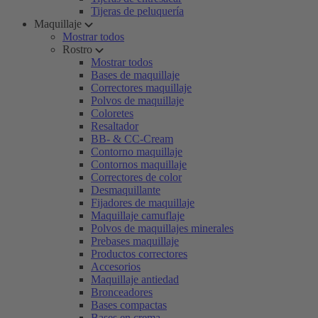
Tijeras de peluquería
Maquillaje
Mostrar todos
Rostro
Mostrar todos
Bases de maquillaje
Correctores maquillaje
Polvos de maquillaje
Coloretes
Resaltador
BB- & CC-Cream
Contorno maquillaje
Contornos maquillaje
Correctores de color
Desmaquillante
Fijadores de maquillaje
Maquillaje camuflaje
Polvos de maquillajes minerales
Prebases maquillaje
Productos correctores
Accesorios
Maquillaje antiedad
Bronceadores
Bases compactas
Bases en crema