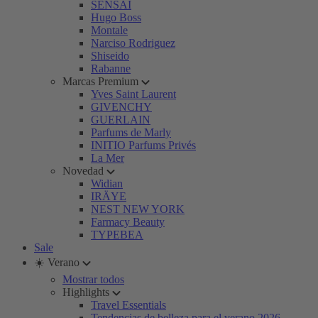
SENSAI
Hugo Boss
Montale
Narciso Rodriguez
Shiseido
Rabanne
Marcas Premium
Yves Saint Laurent
GIVENCHY
GUERLAIN
Parfums de Marly
INITIO Parfums Privés
La Mer
Novedad
Widian
IRÄYE
NEST NEW YORK
Farmacy Beauty
TYPEBEA
Sale
☀️ Verano
Mostrar todos
Highlights
Travel Essentials
Tendencias de belleza para el verano 2026