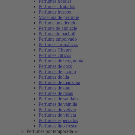
Perfumes florales
Perfumes afrutados
Perfumes frescos
Molécula de perfume
Perfume amaderado
Perfume de almizcle
Perfume de pachulí
Perfume empolvado
Perfumes aromáticos
Perfumes Chypre
Perfumes citricos
Perfumes de bergamota
Perfumes de coco
Perfumes de jazmín
Perfumes de lila
Perfumes de manzana
Perfumes de oud
Perfumes de rosas
Perfumes de sándalo
Perfumes de vainilla
Perfumes de vetiver
Perfumes de violeta
Perfumes especiados
Perfumes lino fresco
Perfumes por temporada