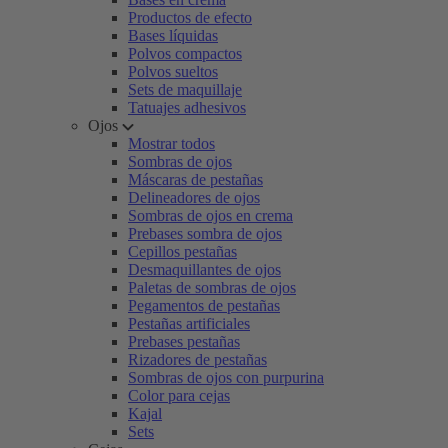
Productos de efecto
Bases líquidas
Polvos compactos
Polvos sueltos
Sets de maquillaje
Tatuajes adhesivos
Ojos
Mostrar todos
Sombras de ojos
Máscaras de pestañas
Delineadores de ojos
Sombras de ojos en crema
Prebases sombra de ojos
Cepillos pestañas
Desmaquillantes de ojos
Paletas de sombras de ojos
Pegamentos de pestañas
Pestañas artificiales
Prebases pestañas
Rizadores de pestañas
Sombras de ojos con purpurina
Color para cejas
Kajal
Sets