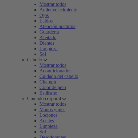
Mostrar todos
Antienvejecimiento
Ojos
Labios
Atención nocturna
Guardería
Afeitado
Dientes
Limpieza
Sol
Cabello
Mostrar todos
Acondicionador
Cuidado del cabello
Champú
Color de pelo
Estilismo
Cuidado corporal
Mostrar todos
Manos y pies
Lociones
Aceites
Limpieza
Sol
Desodorantes