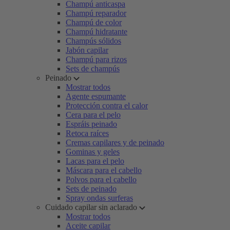
Champú anticaspa
Champú reparador
Champú de color
Champú hidratante
Champús sólidos
Jabón capilar
Champú para rizos
Sets de champús
Peinado
Mostrar todos
Agente espumante
Protección contra el calor
Cera para el pelo
Espráis peinado
Retoca raíces
Cremas capilares y de peinado
Gominas y geles
Lacas para el pelo
Máscara para el cabello
Polvos para el cabello
Sets de peinado
Spray ondas surferas
Cuidado capilar sin aclarado
Mostrar todos
Aceite capilar