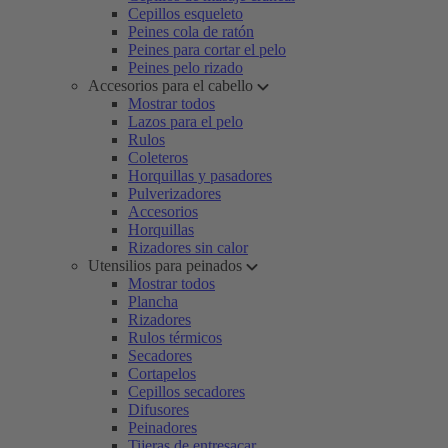
Cepillos esqueleto
Peines cola de ratón
Peines para cortar el pelo
Peines pelo rizado
Accesorios para el cabello
Mostrar todos
Lazos para el pelo
Rulos
Coleteros
Horquillas y pasadores
Pulverizadores
Accesorios
Horquillas
Rizadores sin calor
Utensilios para peinados
Mostrar todos
Plancha
Rizadores
Rulos térmicos
Secadores
Cortapelos
Cepillos secadores
Difusores
Peinadores
Tijeras de entresacar