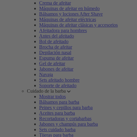
Crema de afeitar
Máquinas de afeitar en húmedo
Bálsamos y lociones After Shave
Máquinas de afeitar eléctricas
Máquinas de afeitar clásicas y accesorios
Afeitadora para hombres
Antes del afeitado
Bol de afeitado
Brocha de afeitar
Depilación nasal
Espuma de afeitar
Gel de afeitar
Jabones de afeitar
Navaja
Sets afeitado hombre
Soporte de afeitado
Cuidado de la barba
Mostrar todos
Bálsamos para barba
Peines y cepillos para barba
Aceites para barba
Recortadoras y cortabarbas
Jabones y champús para barba
Sets cuidado barba
Tijeras para barba