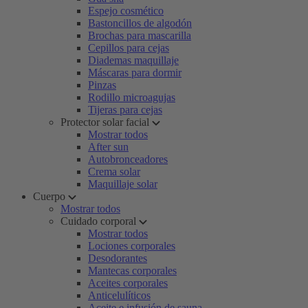
Espejo cosmético
Bastoncillos de algodón
Brochas para mascarilla
Cepillos para cejas
Diademas maquillaje
Máscaras para dormir
Pinzas
Rodillo microagujas
Tijeras para cejas
Protector solar facial
Mostrar todos
After sun
Autobronceadores
Crema solar
Maquillaje solar
Cuerpo
Mostrar todos
Cuidado corporal
Mostrar todos
Lociones corporales
Desodorantes
Mantecas corporales
Aceites corporales
Anticelulíticos
Aceite e infusión de sauna