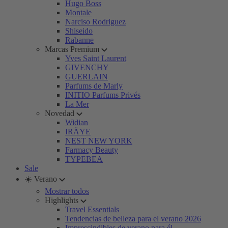
Hugo Boss
Montale
Narciso Rodriguez
Shiseido
Rabanne
Marcas Premium
Yves Saint Laurent
GIVENCHY
GUERLAIN
Parfums de Marly
INITIO Parfums Privés
La Mer
Novedad
Widian
IRÄYE
NEST NEW YORK
Farmacy Beauty
TYPEBEA
Sale
☀️ Verano
Mostrar todos
Highlights
Travel Essentials
Tendencias de belleza para el verano 2026
Imprescindibles de verano para él