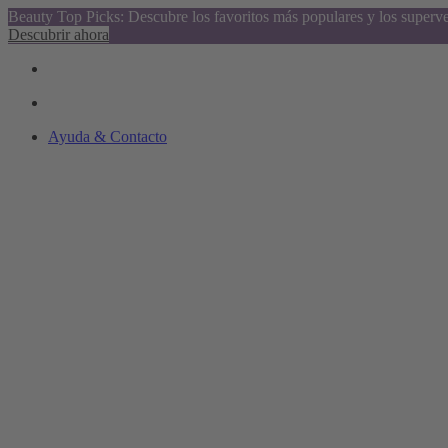
Beauty Top Picks: Descubre los favoritos más populares y los superv
Descubrir ahora
Ayuda & Contacto