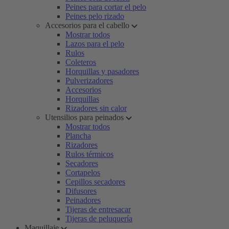
Peines para cortar el pelo
Peines pelo rizado
Accesorios para el cabello
Mostrar todos
Lazos para el pelo
Rulos
Coleteros
Horquillas y pasadores
Pulverizadores
Accesorios
Horquillas
Rizadores sin calor
Utensilios para peinados
Mostrar todos
Plancha
Rizadores
Rulos térmicos
Secadores
Cortapelos
Cepillos secadores
Difusores
Peinadores
Tijeras de entresacar
Tijeras de peluquería
Maquillaje