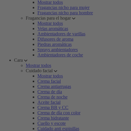
Mostrar todos
Fragancias nicho para mujer
Fragancias nicho para hombre
Fragancias para el hogar
Mostrar todos
Velas aromáticas
Ambientadores de varillas
Difusores de aroma
Piedras aromáticas
Sprays ambientadores
Ambientadores de coche
Cara
Mostrar todos
Cuidado facial
Mostrar todos
Crema facial
Crema antiarrugas
Crema de día
Crema de noche
Aceite facial
Crema BB y CC
Crema de día con color
Crema hidratante
Cuello y escote
Cuidado anti espinillas