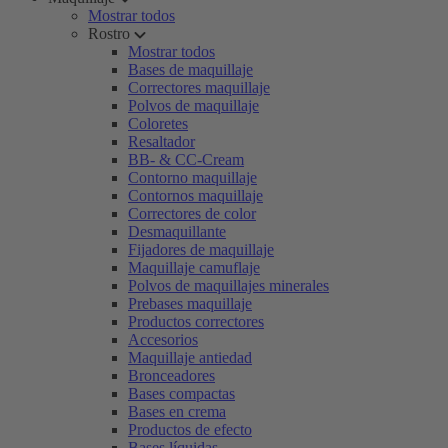
Mostrar todos
Rostro
Mostrar todos
Bases de maquillaje
Correctores maquillaje
Polvos de maquillaje
Coloretes
Resaltador
BB- & CC-Cream
Contorno maquillaje
Contornos maquillaje
Correctores de color
Desmaquillante
Fijadores de maquillaje
Maquillaje camuflaje
Polvos de maquillajes minerales
Prebases maquillaje
Productos correctores
Accesorios
Maquillaje antiedad
Bronceadores
Bases compactas
Bases en crema
Productos de efecto
Bases líquidas