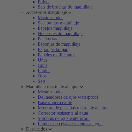
Polvos
Sets de brochas de maquillaje
Accesorios maquillaje
Mostrar todos
Sacapuntas maquillaje
Espejos maquillaje
Neceseres de maquillaje
Paletas vacías
Esponjas de maquillaje
Esponjas konjac
Papeles matificantes
Uñas
Cutis
Labios
Ojos
Sets
Maquillaje resistente al agua
Mostrar todos
Delineadores de ojos waterproof
Base impermeable
Máscara de pestañas resistente al agua
Corrector resistente al agua
Sombras de ojos waterproof
Lápices de cejas resistentes al agua
Destacados