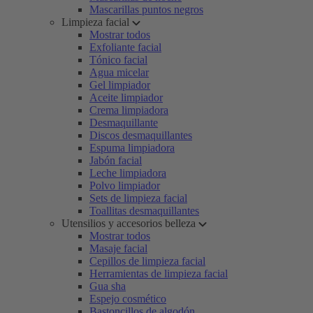
Mascarillas puntos negros
Limpieza facial
Mostrar todos
Exfoliante facial
Tónico facial
Agua micelar
Gel limpiador
Aceite limpiador
Crema limpiadora
Desmaquillante
Discos desmaquillantes
Espuma limpiadora
Jabón facial
Leche limpiadora
Polvo limpiador
Sets de limpieza facial
Toallitas desmaquillantes
Utensilios y accesorios belleza
Mostrar todos
Masaje facial
Cepillos de limpieza facial
Herramientas de limpieza facial
Gua sha
Espejo cosmético
Bastoncillos de algodón