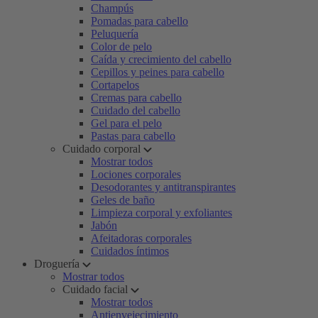
Champús
Pomadas para cabello
Peluquería
Color de pelo
Caída y crecimiento del cabello
Cepillos y peines para cabello
Cortapelos
Cremas para cabello
Cuidado del cabello
Gel para el pelo
Pastas para cabello
Cuidado corporal
Mostrar todos
Lociones corporales
Desodorantes y antitranspirantes
Geles de baño
Limpieza corporal y exfoliantes
Jabón
Afeitadoras corporales
Cuidados íntimos
Droguería
Mostrar todos
Cuidado facial
Mostrar todos
Antienvejecimiento