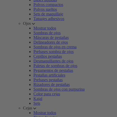
Polvos compactos
Polvos sueltos
Sets de maquillaje
Tatuajes adhesivos
Ojos
Mostrar todos
Sombras de ojos
Máscaras de pestañas
Delineadores de ojos
Sombras de ojos en crema
Prebases sombra de ojos
Cepillos pestañas
Desmaquillantes de ojos
Paletas de sombras de ojos
Pegamentos de pestañas
Pestañas artificiales
Prebases pestañas
Rizadores de pestañas
Sombras de ojos con purpurina
Color para cejas
Kajal
Sets
Cejas
Mostrar todos