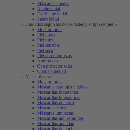
Máscaras labiales
Aceite labial
Exfoliante labial
Suero labial
Cuidados según las necesidades y el tipo de piel
Mostrar todos
Piel grasa
Piel mixta
Piel sensible
Piel seca
Piel con impurezas
Antirojeces
Con protector solar
Crema antiedad
Mascarillas
Mostrar todos
Máscaras para ojos y labios
Mascarillas hidratantes
Mascarillas limpiadoras
Mascarillas de barro
Máscaras de tela
Máscaras luminosas
Mascarillas anti espinillas
Mascarillas antiedad
Mascarillas de noche