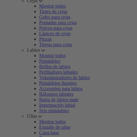
Cejas
Mostrar todos
Tintes de cejas
Geles para cejas
Pomadas para cejas
Polvos para cejas
Lápices de cejas
Pinzas
Tijeras para cejas
Labios
Mostrar todos
Pintalabios
Brillos de labios
Perfiladores labiales
Voluminizadores de labios
Pintalabios líquidos
Accesorios para labios
Bálsamos labiales
Barra de labios mate
Imprimación labial
Sets pintalabios
Uñas
Mostrar todos
Esmalte de uñas
Capa base