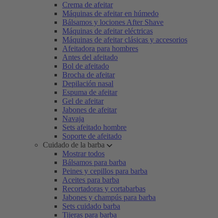
Crema de afeitar
Máquinas de afeitar en húmedo
Bálsamos y lociones After Shave
Máquinas de afeitar eléctricas
Máquinas de afeitar clásicas y accesorios
Afeitadora para hombres
Antes del afeitado
Bol de afeitado
Brocha de afeitar
Depilación nasal
Espuma de afeitar
Gel de afeitar
Jabones de afeitar
Navaja
Sets afeitado hombre
Soporte de afeitado
Cuidado de la barba
Mostrar todos
Bálsamos para barba
Peines y cepillos para barba
Aceites para barba
Recortadoras y cortabarbas
Jabones y champús para barba
Sets cuidado barba
Tijeras para barba