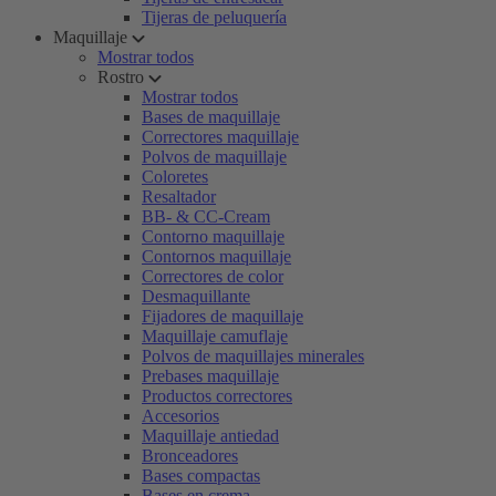
Tijeras de peluquería
Maquillaje
Mostrar todos
Rostro
Mostrar todos
Bases de maquillaje
Correctores maquillaje
Polvos de maquillaje
Coloretes
Resaltador
BB- & CC-Cream
Contorno maquillaje
Contornos maquillaje
Correctores de color
Desmaquillante
Fijadores de maquillaje
Maquillaje camuflaje
Polvos de maquillajes minerales
Prebases maquillaje
Productos correctores
Accesorios
Maquillaje antiedad
Bronceadores
Bases compactas
Bases en crema