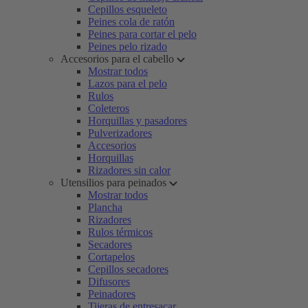
Cepillos esqueleto
Peines cola de ratón
Peines para cortar el pelo
Peines pelo rizado
Accesorios para el cabello
Mostrar todos
Lazos para el pelo
Rulos
Coleteros
Horquillas y pasadores
Pulverizadores
Accesorios
Horquillas
Rizadores sin calor
Utensilios para peinados
Mostrar todos
Plancha
Rizadores
Rulos térmicos
Secadores
Cortapelos
Cepillos secadores
Difusores
Peinadores
Tijeras de entresacar