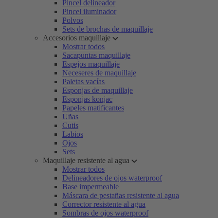
Pincel delineador
Pincel iluminador
Polvos
Sets de brochas de maquillaje
Accesorios maquillaje
Mostrar todos
Sacapuntas maquillaje
Espejos maquillaje
Neceseres de maquillaje
Paletas vacías
Esponjas de maquillaje
Esponjas konjac
Papeles matificantes
Uñas
Cutis
Labios
Ojos
Sets
Maquillaje resistente al agua
Mostrar todos
Delineadores de ojos waterproof
Base impermeable
Máscara de pestañas resistente al agua
Corrector resistente al agua
Sombras de ojos waterproof