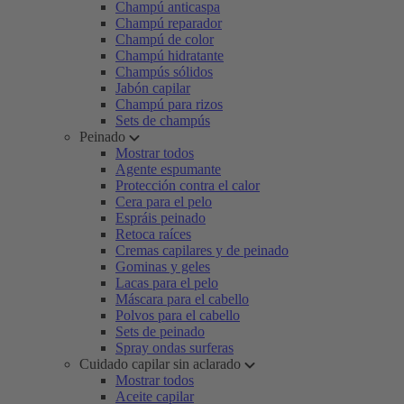
Champú anticaspa
Champú reparador
Champú de color
Champú hidratante
Champús sólidos
Jabón capilar
Champú para rizos
Sets de champús
Peinado
Mostrar todos
Agente espumante
Protección contra el calor
Cera para el pelo
Espráis peinado
Retoca raíces
Cremas capilares y de peinado
Gominas y geles
Lacas para el pelo
Máscara para el cabello
Polvos para el cabello
Sets de peinado
Spray ondas surferas
Cuidado capilar sin aclarado
Mostrar todos
Aceite capilar