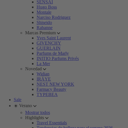
SENSAI
Hugo Boss
Montale
Narciso Rodriguez
Shiseido
Rabanne
Marcas Premium
Yves Saint Laurent
GIVENCHY
GUERLAIN
Parfums de Marly
INITIO Parfums Privés
La Mer
Novedad
Widian
IRÄYE
NEST NEW YORK
Farmacy Beauty
TYPEBEA
Sale
☀️ Verano
Mostrar todos
Highlights
Travel Essentials
Tendencias de belleza para el verano 2026