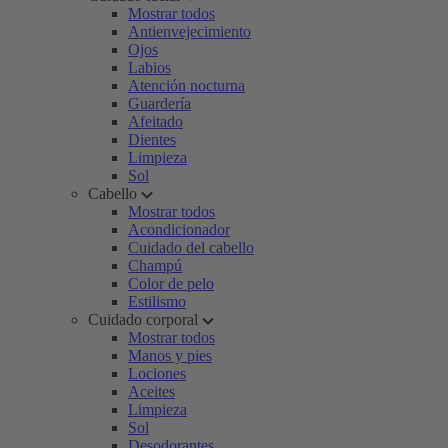
Mostrar todos
Antienvejecimiento
Ojos
Labios
Atención nocturna
Guardería
Afeitado
Dientes
Limpieza
Sol
Cabello
Mostrar todos
Acondicionador
Cuidado del cabello
Champú
Color de pelo
Estilismo
Cuidado corporal
Mostrar todos
Manos y pies
Lociones
Aceites
Limpieza
Sol
Desodorantes