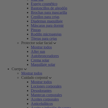
Espejo cosmético
Bastoncillos de algodón
Brochas para mascarilla
Cepillos para cejas
Diademas maquillaje
Máscaras para dormir
Pinzas
Rodillo microagujas
Tijeras para cejas
Protector solar facial
Mostrar todos
After sun
Autobronceadores
Crema solar
Maquillaje solar
Cuerpo
Mostrar todos
Cuidado corporal
Mostrar todos
Lociones corporales
Desodorantes
Mantecas corporales
Aceites corporales
Anticelulíticos
Aceite e infusión de sauna