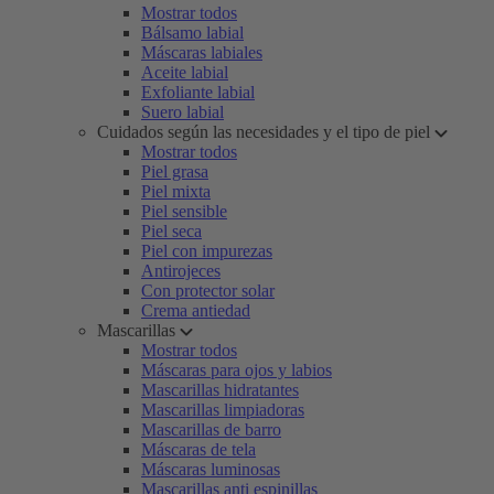
Mostrar todos
Bálsamo labial
Máscaras labiales
Aceite labial
Exfoliante labial
Suero labial
Cuidados según las necesidades y el tipo de piel
Mostrar todos
Piel grasa
Piel mixta
Piel sensible
Piel seca
Piel con impurezas
Antirojeces
Con protector solar
Crema antiedad
Mascarillas
Mostrar todos
Máscaras para ojos y labios
Mascarillas hidratantes
Mascarillas limpiadoras
Mascarillas de barro
Máscaras de tela
Máscaras luminosas
Mascarillas anti espinillas