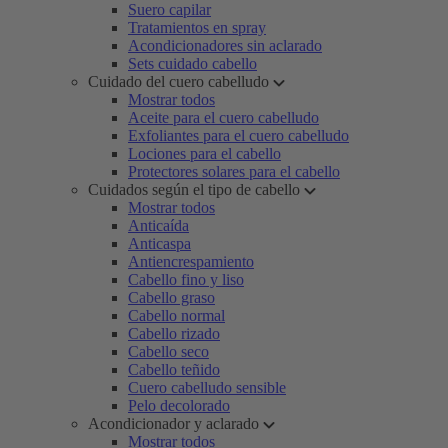
Suero capilar
Tratamientos en spray
Acondicionadores sin aclarado
Sets cuidado cabello
Cuidado del cuero cabelludo
Mostrar todos
Aceite para el cuero cabelludo
Exfoliantes para el cuero cabelludo
Lociones para el cabello
Protectores solares para el cabello
Cuidados según el tipo de cabello
Mostrar todos
Anticaída
Anticaspa
Antiencrespamiento
Cabello fino y liso
Cabello graso
Cabello normal
Cabello rizado
Cabello seco
Cabello teñido
Cuero cabelludo sensible
Pelo decolorado
Acondicionador y aclarado
Mostrar todos