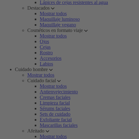
Lápices de cejas resistentes al agua
Destacados
Mostrar todos
Maquillaje luminoso
Maquillaje vegano
Cosméticos en formato viaje
Mostrar todos
Ojos
Cejas
Rostro
Accesorios
Labios
Cuidado hombre
Mostrar todos
Cuidado facial
Mostrar todos
Antienvejecimiento
Cremas faciales
Limpieza facial
Sérums faciales
Sets de cuidado
Exfoliante facial
Mascarillas faciales
Afeitado
Mostrar todos