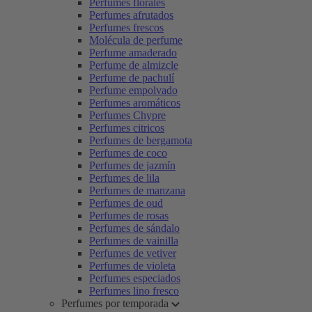
Perfumes florales
Perfumes afrutados
Perfumes frescos
Molécula de perfume
Perfume amaderado
Perfume de almizcle
Perfume de pachulí
Perfume empolvado
Perfumes aromáticos
Perfumes Chypre
Perfumes citricos
Perfumes de bergamota
Perfumes de coco
Perfumes de jazmín
Perfumes de lila
Perfumes de manzana
Perfumes de oud
Perfumes de rosas
Perfumes de sándalo
Perfumes de vainilla
Perfumes de vetiver
Perfumes de violeta
Perfumes especiados
Perfumes lino fresco
Perfumes por temporada