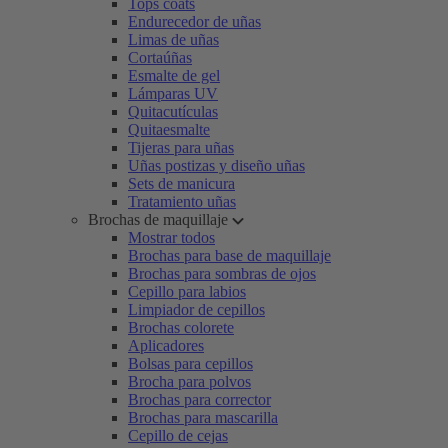
Tops coats
Endurecedor de uñas
Limas de uñas
Cortaúñas
Esmalte de gel
Lámparas UV
Quitacutículas
Quitaesmalte
Tijeras para uñas
Uñas postizas y diseño uñas
Sets de manicura
Tratamiento uñas
Brochas de maquillaje
Mostrar todos
Brochas para base de maquillaje
Brochas para sombras de ojos
Cepillo para labios
Limpiador de cepillos
Brochas colorete
Aplicadores
Bolsas para cepillos
Brocha para polvos
Brochas para corrector
Brochas para mascarilla
Cepillo de cejas