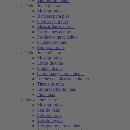
Jabones de manos
Cuidado de pies
Mostrar todos
Bañeras para pies
Cremas para pies
Mascarillas para pies
Exfoliantes para pies
Productos quita callos
Cuidado de pies
Spray para pies
Cuidado de uñas
Mostrar todos
Limas de uñas
Quitacutículas
Cortaúñas y cortacutículas
Aceites y lápices de cuidado
Tijeras de uñas
Endurecedor de uñas
Pintauñas
Sets de belleza
Mostrar todos
Sets de baño
Sets para pies
Sets de regalo
Sets para manos y uñas