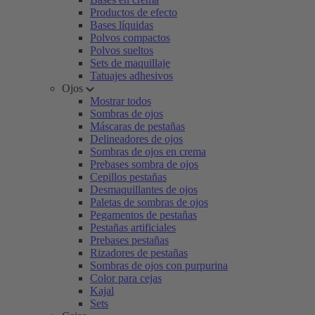
Productos de efecto
Bases líquidas
Polvos compactos
Polvos sueltos
Sets de maquillaje
Tatuajes adhesivos
Ojos
Mostrar todos
Sombras de ojos
Máscaras de pestañas
Delineadores de ojos
Sombras de ojos en crema
Prebases sombra de ojos
Cepillos pestañas
Desmaquillantes de ojos
Paletas de sombras de ojos
Pegamentos de pestañas
Pestañas artificiales
Prebases pestañas
Rizadores de pestañas
Sombras de ojos con purpurina
Color para cejas
Kajal
Sets