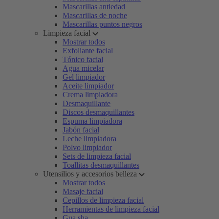
Mascarillas antiedad
Mascarillas de noche
Mascarillas puntos negros
Limpieza facial
Mostrar todos
Exfoliante facial
Tónico facial
Agua micelar
Gel limpiador
Aceite limpiador
Crema limpiadora
Desmaquillante
Discos desmaquillantes
Espuma limpiadora
Jabón facial
Leche limpiadora
Polvo limpiador
Sets de limpieza facial
Toallitas desmaquillantes
Utensilios y accesorios belleza
Mostrar todos
Masaje facial
Cepillos de limpieza facial
Herramientas de limpieza facial
Gua sha