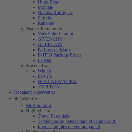
Hugo Boss
Montale
Narciso Rodriguez
Shiseido
Rabanne
Marcas Premium
Yves Saint Laurent
GIVENCHY
GUERLAIN
Parfums de Marly
INITIO Parfums Privés
La Mer
Novedad
Widian
IRÄYE
NEST NEW YORK
TYPEBEA
Rebajas y superventas
☀️ Verano
Mostrar todos
Highlights
Travel Essentials
Tendencias de belleza para el verano 2026
Imprescindibles de verano para él
Cuidado del sol