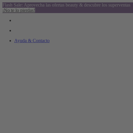
Flash Sale: Aprovecha las ofertas beauty & descubre los superventas
¡No te lo pierdas!
Ayuda & Contacto