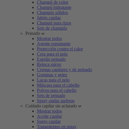
Champú de color
Champú hidratante
Champús sólidos
Jabón capilar
Champú para rizos
Sets de champús
Peinado
Mostrar todos
Agente espumante
Protección contra el calor
Cera para el pelo
Espráis peinado
Retoca raíces
Cremas capilares y de peinado
Gominas y geles
Lacas para el pelo
Máscara para el cabello
Polvos para el cabello
Sets de peinado
Spray ondas surferas
Cuidado capilar sin aclarado
Mostrar todos
Aceite capilar
Suero capilar
Tratamientos en spray