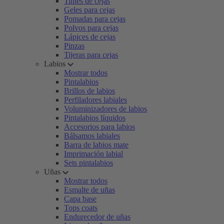
Tintes de cejas
Geles para cejas
Pomadas para cejas
Polvos para cejas
Lápices de cejas
Pinzas
Tijeras para cejas
Labios
Mostrar todos
Pintalabios
Brillos de labios
Perfiladores labiales
Voluminizadores de labios
Pintalabios líquidos
Accesorios para labios
Bálsamos labiales
Barra de labios mate
Imprimación labial
Sets pintalabios
Uñas
Mostrar todos
Esmalte de uñas
Capa base
Tops coats
Endurecedor de uñas