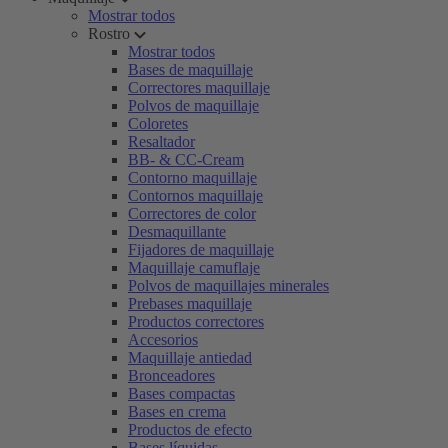
Mostrar todos
Rostro
Mostrar todos
Bases de maquillaje
Correctores maquillaje
Polvos de maquillaje
Coloretes
Resaltador
BB- & CC-Cream
Contorno maquillaje
Contornos maquillaje
Correctores de color
Desmaquillante
Fijadores de maquillaje
Maquillaje camuflaje
Polvos de maquillajes minerales
Prebases maquillaje
Productos correctores
Accesorios
Maquillaje antiedad
Bronceadores
Bases compactas
Bases en crema
Productos de efecto
Bases líquidas