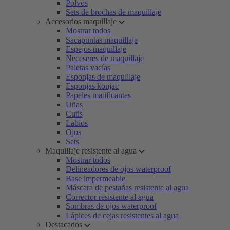
Polvos
Sets de brochas de maquillaje
Accesorios maquillaje
Mostrar todos
Sacapuntas maquillaje
Espejos maquillaje
Neceseres de maquillaje
Paletas vacías
Esponjas de maquillaje
Esponjas konjac
Papeles matificantes
Uñas
Cutis
Labios
Ojos
Sets
Maquillaje resistente al agua
Mostrar todos
Delineadores de ojos waterproof
Base impermeable
Máscara de pestañas resistente al agua
Corrector resistente al agua
Sombras de ojos waterproof
Lápices de cejas resistentes al agua
Destacados