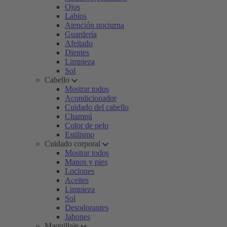
Ojos
Labios
Atención nocturna
Guardería
Afeitado
Dientes
Limpieza
Sol
Cabello
Mostrar todos
Acondicionador
Cuidado del cabello
Champú
Color de pelo
Estilismo
Cuidado corporal
Mostrar todos
Manos y pies
Lociones
Aceites
Limpieza
Sol
Desodorantes
Jabones
Maquillaje