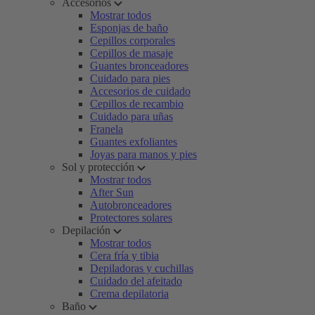
Accesorios
Mostrar todos
Esponjas de baño
Cepillos corporales
Cepillos de masaje
Guantes bronceadores
Cuidado para pies
Accesorios de cuidado
Cepillos de recambio
Cuidado para uñas
Franela
Guantes exfoliantes
Joyas para manos y pies
Sol y protección
Mostrar todos
After Sun
Autobronceadores
Protectores solares
Depilación
Mostrar todos
Cera fría y tibia
Depiladoras y cuchillas
Cuidado del afeitado
Crema depilatoria
Baño