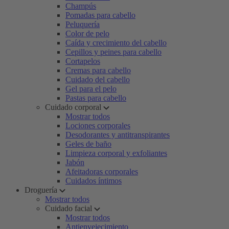
Champús
Pomadas para cabello
Peluquería
Color de pelo
Caída y crecimiento del cabello
Cepillos y peines para cabello
Cortapelos
Cremas para cabello
Cuidado del cabello
Gel para el pelo
Pastas para cabello
Cuidado corporal
Mostrar todos
Lociones corporales
Desodorantes y antitranspirantes
Geles de baño
Limpieza corporal y exfoliantes
Jabón
Afeitadoras corporales
Cuidados íntimos
Droguería
Mostrar todos
Cuidado facial
Mostrar todos
Antienvejecimiento