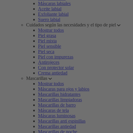
Máscaras labiales
Aceite labial
Exfoliante labial
Suero labial
Cuidados según las necesidades y el tipo de piel
Mostrar todos
Piel grasa
Piel mixta
Piel sensible
Piel seca
Piel con impurezas
Antirojeces
Con protector solar
Crema antiedad
Mascarillas
Mostrar todos
Máscaras para ojos y labios
Mascarillas hidratantes
Mascarillas limpiadoras
Mascarillas de barro
Máscaras de tela
Máscaras luminosas
Mascarillas anti espinillas
Mascarillas antiedad
Mascarillas de noche