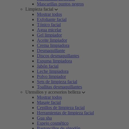
Mascarillas puntos negros
Limpieza facial
Mostrar todos
Exfoliante facial
Tónico facial
Agua micelar
Gel limpiador
Aceite limpiador
Crema limpiadora
Desmaquillante
Discos desmaquillantes
Espuma limpiadora
Jabón facial
Leche limpiadora
Polvo limpiador
Sets de limpieza facial
Toallitas desmaquillantes
Utensilios y accesorios belleza
Mostrar todos
Masaje facial
Cepillos de limpieza facial
Herramientas de limpieza facial
Gua sha
Espejo cosmético
Bastoncillos de algodón