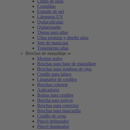
Limas de uñas
Cortaúñas
Esmalte de gel
Lámparas UV
Quitacutículas
Quitaesmalte
Tijeras para uñas
Uñas postizas y diseño uñas
Sets de manicura
Tratamiento uñas
Brochas de maquillaje
Mostrar todos
Brochas para base de maquillaje
Brochas para sombras de ojos
Cepillo para labios
Limpiador de cepillos
Brochas colorete
Aplicadores
Bolsas para cepillos
Brocha para polvos
Brochas para corrector
Brochas para mascarilla
Cepillo de cejas
Pincel delineador
Pincel iluminador