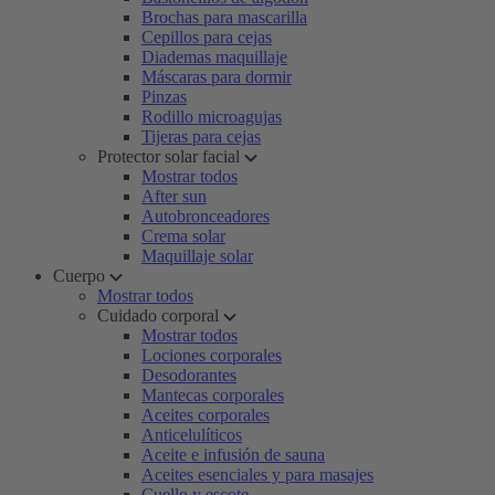
Brochas para mascarilla
Cepillos para cejas
Diademas maquillaje
Máscaras para dormir
Pinzas
Rodillo microagujas
Tijeras para cejas
Protector solar facial
Mostrar todos
After sun
Autobronceadores
Crema solar
Maquillaje solar
Cuerpo
Mostrar todos
Cuidado corporal
Mostrar todos
Lociones corporales
Desodorantes
Mantecas corporales
Aceites corporales
Anticelulíticos
Aceite e infusión de sauna
Aceites esenciales y para masajes
Cuello y escote