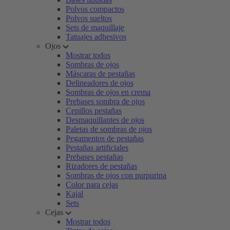
Polvos compactos
Polvos sueltos
Sets de maquillaje
Tatuajes adhesivos
Ojos
Mostrar todos
Sombras de ojos
Máscaras de pestañas
Delineadores de ojos
Sombras de ojos en crema
Prebases sombra de ojos
Cepillos pestañas
Desmaquillantes de ojos
Paletas de sombras de ojos
Pegamentos de pestañas
Pestañas artificiales
Prebases pestañas
Rizadores de pestañas
Sombras de ojos con purpurina
Color para cejas
Kajal
Sets
Cejas
Mostrar todos