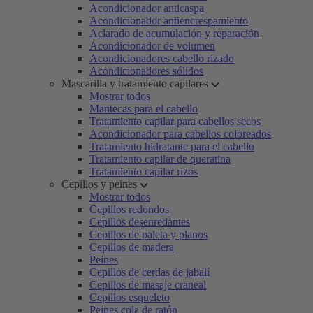
Acondicionador anticaspa
Acondicionador antiencrespamiento
Aclarado de acumulación y reparación
Acondicionador de volumen
Acondicionadores cabello rizado
Acondicionadores sólidos
Mascarilla y tratamiento capilares
Mostrar todos
Mantecas para el cabello
Tratamiento capilar para cabellos secos
Acondicionador para cabellos coloreados
Tratamiento hidratante para el cabello
Tratamiento capilar de queratina
Tratamiento capilar rizos
Cepillos y peines
Mostrar todos
Cepillos redondos
Cepillos desenredantes
Cepillos de paleta y planos
Cepillos de madera
Peines
Cepillos de cerdas de jabalí
Cepillos de masaje craneal
Cepillos esqueleto
Peines cola de ratón