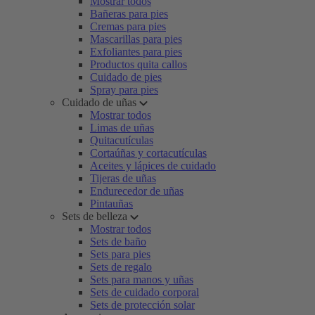
Mostrar todos
Bañeras para pies
Cremas para pies
Mascarillas para pies
Exfoliantes para pies
Productos quita callos
Cuidado de pies
Spray para pies
Cuidado de uñas
Mostrar todos
Limas de uñas
Quitacutículas
Cortaúñas y cortacutículas
Aceites y lápices de cuidado
Tijeras de uñas
Endurecedor de uñas
Pintauñas
Sets de belleza
Mostrar todos
Sets de baño
Sets para pies
Sets de regalo
Sets para manos y uñas
Sets de cuidado corporal
Sets de protección solar