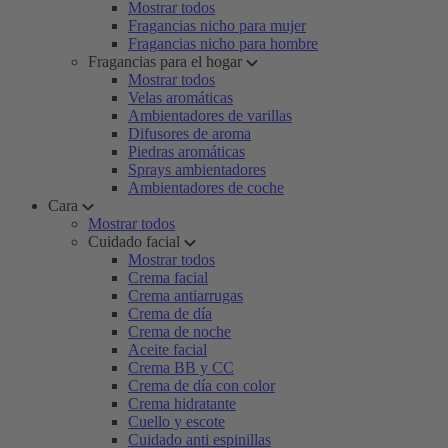
Mostrar todos
Fragancias nicho para mujer
Fragancias nicho para hombre
Fragancias para el hogar
Mostrar todos
Velas aromáticas
Ambientadores de varillas
Difusores de aroma
Piedras aromáticas
Sprays ambientadores
Ambientadores de coche
Cara
Mostrar todos
Cuidado facial
Mostrar todos
Crema facial
Crema antiarrugas
Crema de día
Crema de noche
Aceite facial
Crema BB y CC
Crema de día con color
Crema hidratante
Cuello y escote
Cuidado anti espinillas