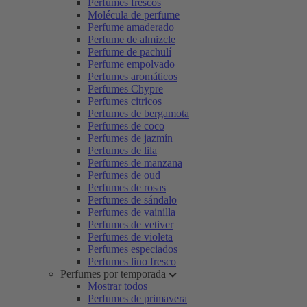
Perfumes frescos
Molécula de perfume
Perfume amaderado
Perfume de almizcle
Perfume de pachulí
Perfume empolvado
Perfumes aromáticos
Perfumes Chypre
Perfumes citricos
Perfumes de bergamota
Perfumes de coco
Perfumes de jazmín
Perfumes de lila
Perfumes de manzana
Perfumes de oud
Perfumes de rosas
Perfumes de sándalo
Perfumes de vainilla
Perfumes de vetiver
Perfumes de violeta
Perfumes especiados
Perfumes lino fresco
Perfumes por temporada
Mostrar todos
Perfumes de primavera