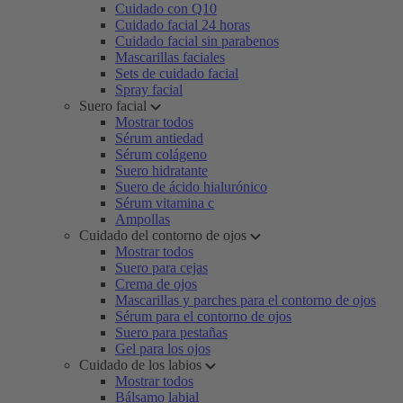
Cuidado con Q10
Cuidado facial 24 horas
Cuidado facial sin parabenos
Mascarillas faciales
Sets de cuidado facial
Spray facial
Suero facial
Mostrar todos
Sérum antiedad
Sérum colágeno
Suero hidratante
Suero de ácido hialurónico
Sérum vitamina c
Ampollas
Cuidado del contorno de ojos
Mostrar todos
Suero para cejas
Crema de ojos
Mascarillas y parches para el contorno de ojos
Sérum para el contorno de ojos
Suero para pestañas
Gel para los ojos
Cuidado de los labios
Mostrar todos
Bálsamo labial