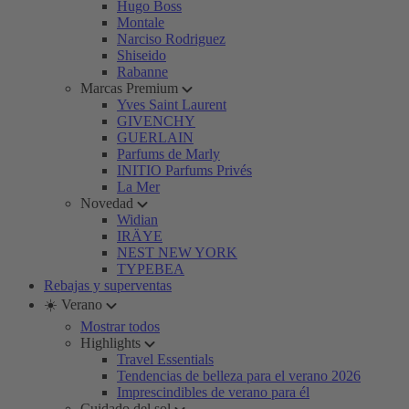
Hugo Boss
Montale
Narciso Rodriguez
Shiseido
Rabanne
Marcas Premium
Yves Saint Laurent
GIVENCHY
GUERLAIN
Parfums de Marly
INITIO Parfums Privés
La Mer
Novedad
Widian
IRÄYE
NEST NEW YORK
TYPEBEA
Rebajas y superventas
☀️ Verano
Mostrar todos
Highlights
Travel Essentials
Tendencias de belleza para el verano 2026
Imprescindibles de verano para él
Cuidado del sol