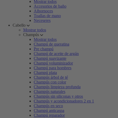
Mostrar todos
Accesorios de baño
Albornoces
Toallas de mano
Neceseres
Cabello
Mostrar todos
Champús
Mostrar todos
Champú de queratina
Pre champú
Champú de aceite de argán
Champú suavizante
Champú voluminizador
Champú para hombres
Champú plata
Champús árbol de té
Champús con color
Champús limpieza profunda
Champús naturales
Champús sin siliconas y otros
Champús y acondicionadores 2 en 1
Champús en seco
Champú anticaspa
Champú reparador