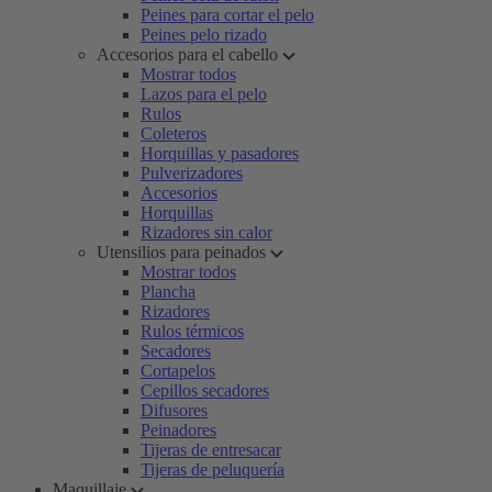
Peines para cortar el pelo
Peines pelo rizado
Accesorios para el cabello
Mostrar todos
Lazos para el pelo
Rulos
Coleteros
Horquillas y pasadores
Pulverizadores
Accesorios
Horquillas
Rizadores sin calor
Utensilios para peinados
Mostrar todos
Plancha
Rizadores
Rulos térmicos
Secadores
Cortapelos
Cepillos secadores
Difusores
Peinadores
Tijeras de entresacar
Tijeras de peluquería
Maquillaje