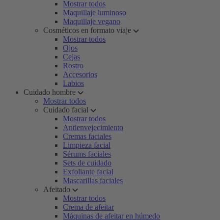
Mostrar todos
Maquillaje luminoso
Maquillaje vegano
Cosméticos en formato viaje
Mostrar todos
Ojos
Cejas
Rostro
Accesorios
Labios
Cuidado hombre
Mostrar todos
Cuidado facial
Mostrar todos
Antienvejecimiento
Cremas faciales
Limpieza facial
Sérums faciales
Sets de cuidado
Exfoliante facial
Mascarillas faciales
Afeitado
Mostrar todos
Crema de afeitar
Máquinas de afeitar en húmedo