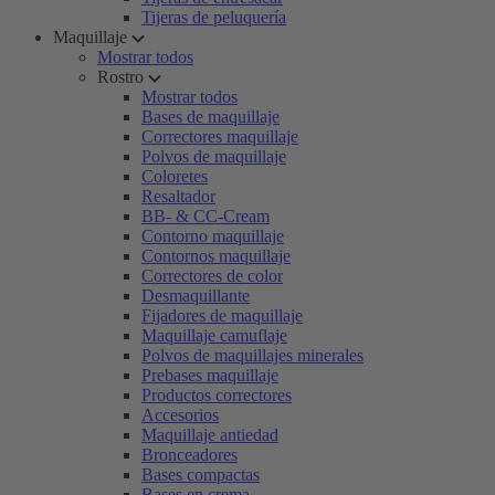
Tijeras de peluquería
Maquillaje
Mostrar todos
Rostro
Mostrar todos
Bases de maquillaje
Correctores maquillaje
Polvos de maquillaje
Coloretes
Resaltador
BB- & CC-Cream
Contorno maquillaje
Contornos maquillaje
Correctores de color
Desmaquillante
Fijadores de maquillaje
Maquillaje camuflaje
Polvos de maquillajes minerales
Prebases maquillaje
Productos correctores
Accesorios
Maquillaje antiedad
Bronceadores
Bases compactas
Bases en crema