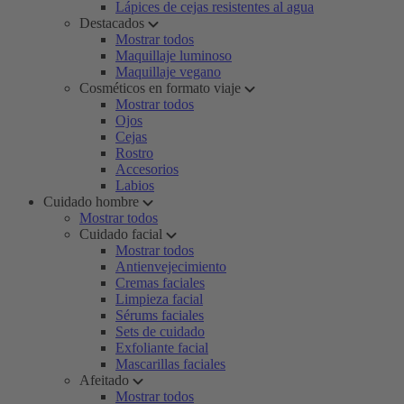
Lápices de cejas resistentes al agua
Destacados
Mostrar todos
Maquillaje luminoso
Maquillaje vegano
Cosméticos en formato viaje
Mostrar todos
Ojos
Cejas
Rostro
Accesorios
Labios
Cuidado hombre
Mostrar todos
Cuidado facial
Mostrar todos
Antienvejecimiento
Cremas faciales
Limpieza facial
Sérums faciales
Sets de cuidado
Exfoliante facial
Mascarillas faciales
Afeitado
Mostrar todos