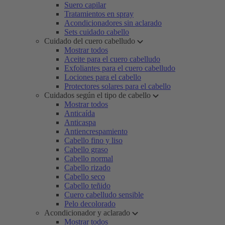
Suero capilar
Tratamientos en spray
Acondicionadores sin aclarado
Sets cuidado cabello
Cuidado del cuero cabelludo
Mostrar todos
Aceite para el cuero cabelludo
Exfoliantes para el cuero cabelludo
Lociones para el cabello
Protectores solares para el cabello
Cuidados según el tipo de cabello
Mostrar todos
Anticaída
Anticaspa
Antiencrespamiento
Cabello fino y liso
Cabello graso
Cabello normal
Cabello rizado
Cabello seco
Cabello teñido
Cuero cabelludo sensible
Pelo decolorado
Acondicionador y aclarado
Mostrar todos