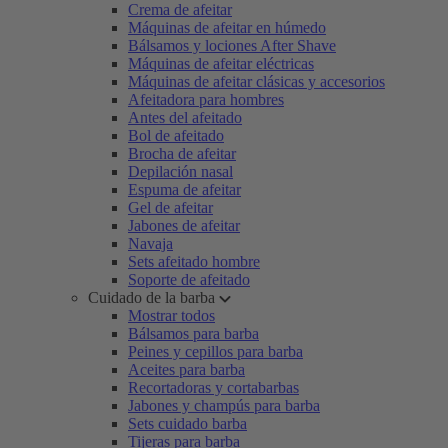
Crema de afeitar
Máquinas de afeitar en húmedo
Bálsamos y lociones After Shave
Máquinas de afeitar eléctricas
Máquinas de afeitar clásicas y accesorios
Afeitadora para hombres
Antes del afeitado
Bol de afeitado
Brocha de afeitar
Depilación nasal
Espuma de afeitar
Gel de afeitar
Jabones de afeitar
Navaja
Sets afeitado hombre
Soporte de afeitado
Cuidado de la barba
Mostrar todos
Bálsamos para barba
Peines y cepillos para barba
Aceites para barba
Recortadoras y cortabarbas
Jabones y champús para barba
Sets cuidado barba
Tijeras para barba