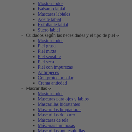
Mostrar todos
Bálsamo labial
Máscaras labiales
Aceite labial
Exfoliante labial
Suero labial
Cuidados según las necesidades y el tipo de piel
Mostrar todos
Piel grasa
Piel mixta
Piel sensible
Piel seca
Piel con impurezas
Antirojeces
Con protector solar
Crema antiedad
Mascarillas
Mostrar todos
Máscaras para ojos y labios
Mascarillas hidratantes
Mascarillas limpiadoras
Mascarillas de barro
Máscaras de tela
Máscaras luminosas
Mascarillas anti espinillas