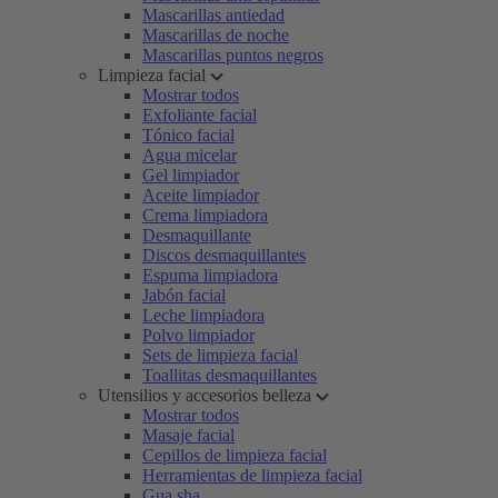
Mascarillas antiedad
Mascarillas de noche
Mascarillas puntos negros
Limpieza facial
Mostrar todos
Exfoliante facial
Tónico facial
Agua micelar
Gel limpiador
Aceite limpiador
Crema limpiadora
Desmaquillante
Discos desmaquillantes
Espuma limpiadora
Jabón facial
Leche limpiadora
Polvo limpiador
Sets de limpieza facial
Toallitas desmaquillantes
Utensilios y accesorios belleza
Mostrar todos
Masaje facial
Cepillos de limpieza facial
Herramientas de limpieza facial
Gua sha