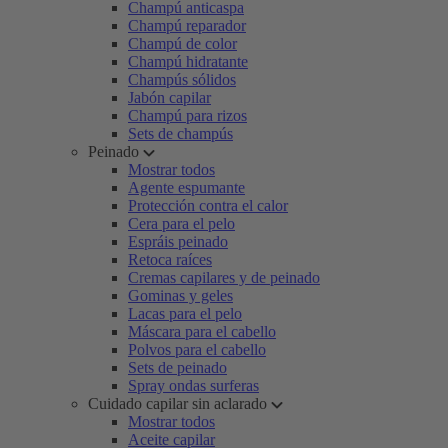
Champú anticaspa
Champú reparador
Champú de color
Champú hidratante
Champús sólidos
Jabón capilar
Champú para rizos
Sets de champús
Peinado
Mostrar todos
Agente espumante
Protección contra el calor
Cera para el pelo
Espráis peinado
Retoca raíces
Cremas capilares y de peinado
Gominas y geles
Lacas para el pelo
Máscara para el cabello
Polvos para el cabello
Sets de peinado
Spray ondas surferas
Cuidado capilar sin aclarado
Mostrar todos
Aceite capilar