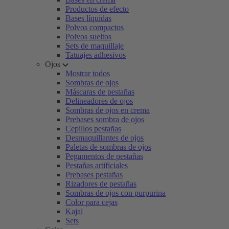
Productos de efecto
Bases líquidas
Polvos compactos
Polvos sueltos
Sets de maquillaje
Tatuajes adhesivos
Ojos
Mostrar todos
Sombras de ojos
Máscaras de pestañas
Delineadores de ojos
Sombras de ojos en crema
Prebases sombra de ojos
Cepillos pestañas
Desmaquillantes de ojos
Paletas de sombras de ojos
Pegamentos de pestañas
Pestañas artificiales
Prebases pestañas
Rizadores de pestañas
Sombras de ojos con purpurina
Color para cejas
Kajal
Sets