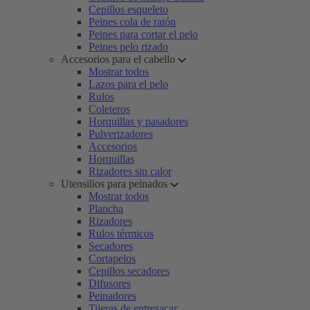
Cepillos esqueleto
Peines cola de ratón
Peines para cortar el pelo
Peines pelo rizado
Accesorios para el cabello
Mostrar todos
Lazos para el pelo
Rulos
Coleteros
Horquillas y pasadores
Pulverizadores
Accesorios
Horquillas
Rizadores sin calor
Utensilios para peinados
Mostrar todos
Plancha
Rizadores
Rulos térmicos
Secadores
Cortapelos
Cepillos secadores
Difusores
Peinadores
Tijeras de entresacar