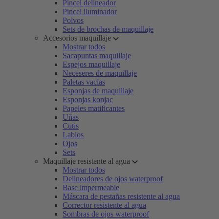
Pincel delineador
Pincel iluminador
Polvos
Sets de brochas de maquillaje
Accesorios maquillaje
Mostrar todos
Sacapuntas maquillaje
Espejos maquillaje
Neceseres de maquillaje
Paletas vacías
Esponjas de maquillaje
Esponjas konjac
Papeles matificantes
Uñas
Cutis
Labios
Ojos
Sets
Maquillaje resistente al agua
Mostrar todos
Delineadores de ojos waterproof
Base impermeable
Máscara de pestañas resistente al agua
Corrector resistente al agua
Sombras de ojos waterproof