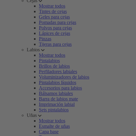
Cejas
Mostrar todos
Tintes de cejas
Geles para cejas
Pomadas para cejas
Polvos para cejas
Lápices de cejas
Pinzas
Tijeras para cejas
Labios
Mostrar todos
Pintalabios
Brillos de labios
Perfiladores labiales
Voluminizadores de labios
Pintalabios líquidos
Accesorios para labios
Bálsamos labiales
Barra de labios mate
Imprimación labial
Sets pintalabios
Uñas
Mostrar todos
Esmalte de uñas
Capa base