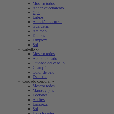
Mostrar todos
Antienvejecimiento
Ojos
Labios
Atención nocturna
Guardería
Afeitado
Dientes
Limpieza
Sol
Cabello
Mostrar todos
Acondicionador
Cuidado del cabello
Champú
Color de pelo
Estilismo
Cuidado corporal
Mostrar todos
Manos y pies
Lociones
Aceites
Limpieza
Sol
Desodorantes