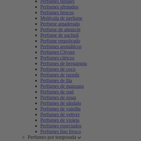
Perfumes florales
Perfumes afrutados
Perfumes frescos
Molécula de perfume
Perfume amaderado
Perfume de almizcle
Perfume de pachulí
Perfume empolvado
Perfumes aromáticos
Perfumes Chypre
Perfumes citricos
Perfumes de bergamota
Perfumes de coco
Perfumes de jazmín
Perfumes de lila
Perfumes de manzana
Perfumes de oud
Perfumes de rosas
Perfumes de sándalo
Perfumes de vainilla
Perfumes de vetiver
Perfumes de violeta
Perfumes especiados
Perfumes lino fresco
Perfumes por temporada