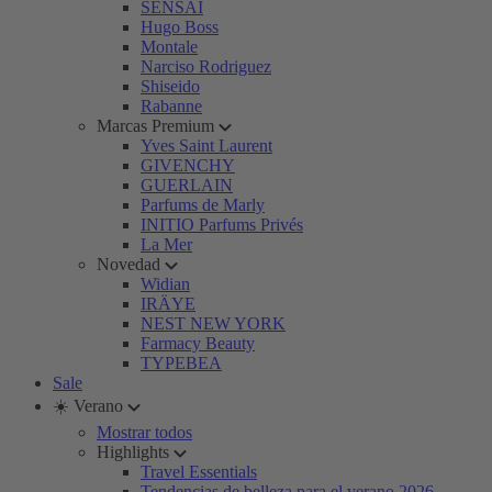
SENSAI
Hugo Boss
Montale
Narciso Rodriguez
Shiseido
Rabanne
Marcas Premium
Yves Saint Laurent
GIVENCHY
GUERLAIN
Parfums de Marly
INITIO Parfums Privés
La Mer
Novedad
Widian
IRÄYE
NEST NEW YORK
Farmacy Beauty
TYPEBEA
Sale
☀️ Verano
Mostrar todos
Highlights
Travel Essentials
Tendencias de belleza para el verano 2026