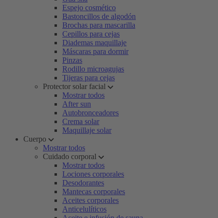
Espejo cosmético
Bastoncillos de algodón
Brochas para mascarilla
Cepillos para cejas
Diademas maquillaje
Máscaras para dormir
Pinzas
Rodillo microagujas
Tijeras para cejas
Protector solar facial
Mostrar todos
After sun
Autobronceadores
Crema solar
Maquillaje solar
Cuerpo
Mostrar todos
Cuidado corporal
Mostrar todos
Lociones corporales
Desodorantes
Mantecas corporales
Aceites corporales
Anticelulíticos
Aceite e infusión de sauna