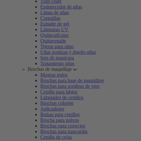
Tops coats
Endurecedor de uñas
Limas de uñas
Cortaúñas
Esmalte de gel
Lámparas UV
Quitacutículas
Quitaesmalte
Tijeras para uñas
Uñas postizas y diseño uñas
Sets de manicura
Tratamiento uñas
Brochas de maquillaje
Mostrar todos
Brochas para base de maquillaje
Brochas para sombras de ojos
Cepillo para labios
Limpiador de cepillos
Brochas colorete
Aplicadores
Bolsas para cepillos
Brocha para polvos
Brochas para corrector
Brochas para mascarilla
Cepillo de cejas