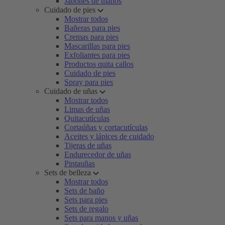
Jabones de manos
Cuidado de pies
Mostrar todos
Bañeras para pies
Cremas para pies
Mascarillas para pies
Exfoliantes para pies
Productos quita callos
Cuidado de pies
Spray para pies
Cuidado de uñas
Mostrar todos
Limas de uñas
Quitacutículas
Cortaúñas y cortacutículas
Aceites y lápices de cuidado
Tijeras de uñas
Endurecedor de uñas
Pintauñas
Sets de belleza
Mostrar todos
Sets de baño
Sets para pies
Sets de regalo
Sets para manos y uñas