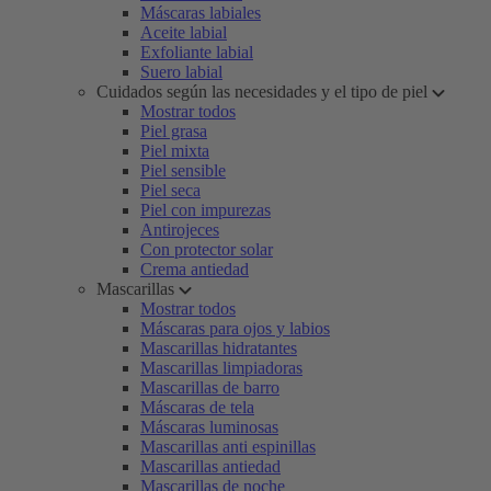
Máscaras labiales
Aceite labial
Exfoliante labial
Suero labial
Cuidados según las necesidades y el tipo de piel
Mostrar todos
Piel grasa
Piel mixta
Piel sensible
Piel seca
Piel con impurezas
Antirojeces
Con protector solar
Crema antiedad
Mascarillas
Mostrar todos
Máscaras para ojos y labios
Mascarillas hidratantes
Mascarillas limpiadoras
Mascarillas de barro
Máscaras de tela
Máscaras luminosas
Mascarillas anti espinillas
Mascarillas antiedad
Mascarillas de noche