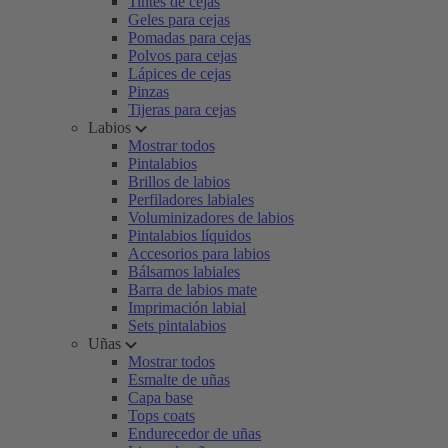
Tintes de cejas
Geles para cejas
Pomadas para cejas
Polvos para cejas
Lápices de cejas
Pinzas
Tijeras para cejas
Labios
Mostrar todos
Pintalabios
Brillos de labios
Perfiladores labiales
Voluminizadores de labios
Pintalabios líquidos
Accesorios para labios
Bálsamos labiales
Barra de labios mate
Imprimación labial
Sets pintalabios
Uñas
Mostrar todos
Esmalte de uñas
Capa base
Tops coats
Endurecedor de uñas