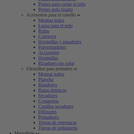
Peines para cortar el pelo
Peines pelo rizado
Accesorios para el cabello
Mostrar todos
Lazos para el pelo
Rulos
Coleteros
Horquillas y pasadores
Pulverizadores
Accesorios
Horquillas
Rizadores sin calor
Utensilios para peinados
Mostrar todos
Plancha
Rizadores
Rulos térmicos
Secadores
Cortapelos
Cepillos secadores
Difusores
Peinadores
Tijeras de entresacar
Tijeras de peluquería
Maquillaje