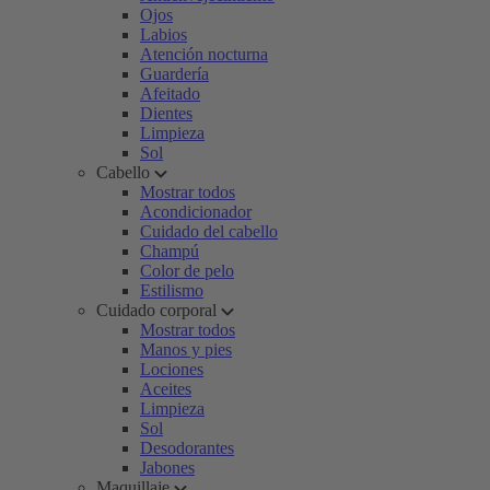
Ojos
Labios
Atención nocturna
Guardería
Afeitado
Dientes
Limpieza
Sol
Cabello
Mostrar todos
Acondicionador
Cuidado del cabello
Champú
Color de pelo
Estilismo
Cuidado corporal
Mostrar todos
Manos y pies
Lociones
Aceites
Limpieza
Sol
Desodorantes
Jabones
Maquillaje