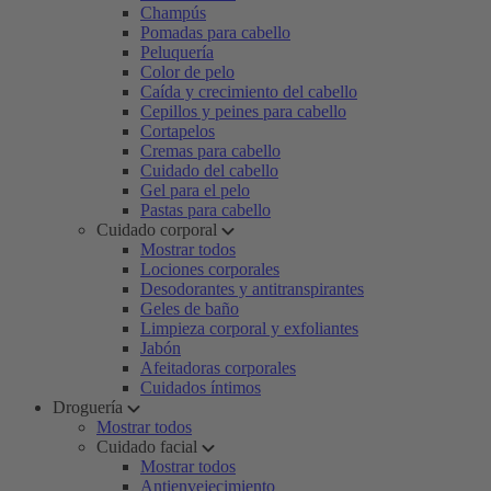
Champús
Pomadas para cabello
Peluquería
Color de pelo
Caída y crecimiento del cabello
Cepillos y peines para cabello
Cortapelos
Cremas para cabello
Cuidado del cabello
Gel para el pelo
Pastas para cabello
Cuidado corporal
Mostrar todos
Lociones corporales
Desodorantes y antitranspirantes
Geles de baño
Limpieza corporal y exfoliantes
Jabón
Afeitadoras corporales
Cuidados íntimos
Droguería
Mostrar todos
Cuidado facial
Mostrar todos
Antienvejecimiento