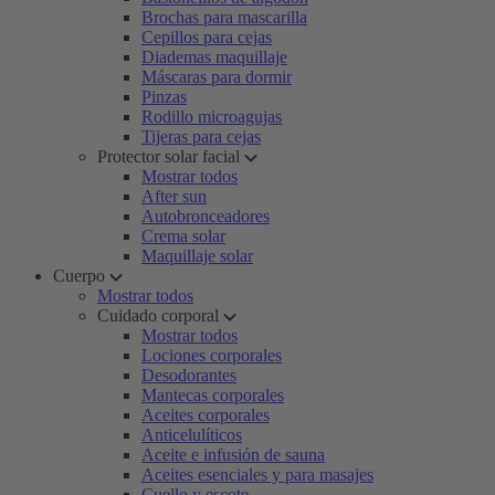
Brochas para mascarilla
Cepillos para cejas
Diademas maquillaje
Máscaras para dormir
Pinzas
Rodillo microagujas
Tijeras para cejas
Protector solar facial
Mostrar todos
After sun
Autobronceadores
Crema solar
Maquillaje solar
Cuerpo
Mostrar todos
Cuidado corporal
Mostrar todos
Lociones corporales
Desodorantes
Mantecas corporales
Aceites corporales
Anticelulíticos
Aceite e infusión de sauna
Aceites esenciales y para masajes
Cuello y escote