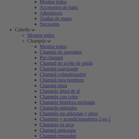
Mostrar todos
Accesorios de baño
Albornoces
Toallas de mano
Neceseres
Cabello
Mostrar todos
Champús
Mostrar todos
Champú de queratina
Pre champú
Champú de aceite de argán
Champú suavizante
Champú voluminizador
Champú para hombres
Champú plata
Champús árbol de té
Champús con color
Champús limpieza profunda
Champús naturales
Champús sin siliconas y otros
Champús y acondicionadores 2 en 1
Champús en seco
Champú anticaspa
Champú reparador