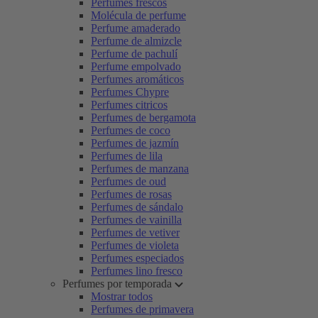
Perfumes frescos
Molécula de perfume
Perfume amaderado
Perfume de almizcle
Perfume de pachulí
Perfume empolvado
Perfumes aromáticos
Perfumes Chypre
Perfumes citricos
Perfumes de bergamota
Perfumes de coco
Perfumes de jazmín
Perfumes de lila
Perfumes de manzana
Perfumes de oud
Perfumes de rosas
Perfumes de sándalo
Perfumes de vainilla
Perfumes de vetiver
Perfumes de violeta
Perfumes especiados
Perfumes lino fresco
Perfumes por temporada
Mostrar todos
Perfumes de primavera