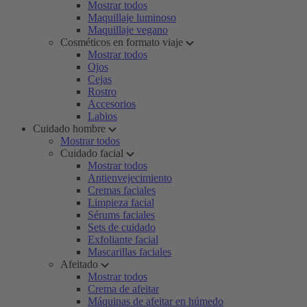
Mostrar todos
Maquillaje luminoso
Maquillaje vegano
Cosméticos en formato viaje
Mostrar todos
Ojos
Cejas
Rostro
Accesorios
Labios
Cuidado hombre
Mostrar todos
Cuidado facial
Mostrar todos
Antienvejecimiento
Cremas faciales
Limpieza facial
Sérums faciales
Sets de cuidado
Exfoliante facial
Mascarillas faciales
Afeitado
Mostrar todos
Crema de afeitar
Máquinas de afeitar en húmedo