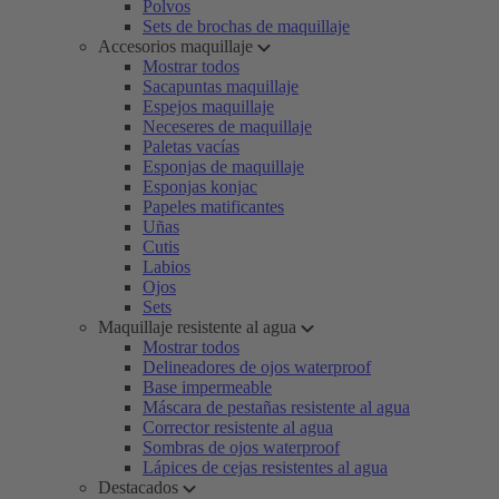
Polvos
Sets de brochas de maquillaje
Accesorios maquillaje
Mostrar todos
Sacapuntas maquillaje
Espejos maquillaje
Neceseres de maquillaje
Paletas vacías
Esponjas de maquillaje
Esponjas konjac
Papeles matificantes
Uñas
Cutis
Labios
Ojos
Sets
Maquillaje resistente al agua
Mostrar todos
Delineadores de ojos waterproof
Base impermeable
Máscara de pestañas resistente al agua
Corrector resistente al agua
Sombras de ojos waterproof
Lápices de cejas resistentes al agua
Destacados