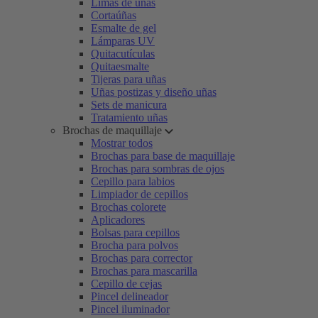
Limas de uñas
Cortaúñas
Esmalte de gel
Lámparas UV
Quitacutículas
Quitaesmalte
Tijeras para uñas
Uñas postizas y diseño uñas
Sets de manicura
Tratamiento uñas
Brochas de maquillaje
Mostrar todos
Brochas para base de maquillaje
Brochas para sombras de ojos
Cepillo para labios
Limpiador de cepillos
Brochas colorete
Aplicadores
Bolsas para cepillos
Brocha para polvos
Brochas para corrector
Brochas para mascarilla
Cepillo de cejas
Pincel delineador
Pincel iluminador