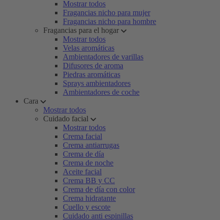
Mostrar todos
Fragancias nicho para mujer
Fragancias nicho para hombre
Fragancias para el hogar
Mostrar todos
Velas aromáticas
Ambientadores de varillas
Difusores de aroma
Piedras aromáticas
Sprays ambientadores
Ambientadores de coche
Cara
Mostrar todos
Cuidado facial
Mostrar todos
Crema facial
Crema antiarrugas
Crema de día
Crema de noche
Aceite facial
Crema BB y CC
Crema de día con color
Crema hidratante
Cuello y escote
Cuidado anti espinillas