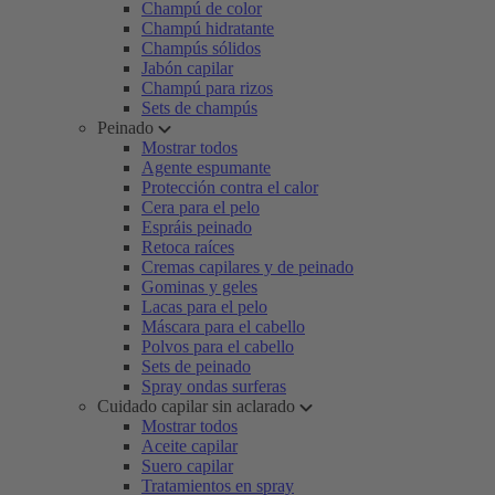
Champú de color
Champú hidratante
Champús sólidos
Jabón capilar
Champú para rizos
Sets de champús
Peinado
Mostrar todos
Agente espumante
Protección contra el calor
Cera para el pelo
Espráis peinado
Retoca raíces
Cremas capilares y de peinado
Gominas y geles
Lacas para el pelo
Máscara para el cabello
Polvos para el cabello
Sets de peinado
Spray ondas surferas
Cuidado capilar sin aclarado
Mostrar todos
Aceite capilar
Suero capilar
Tratamientos en spray