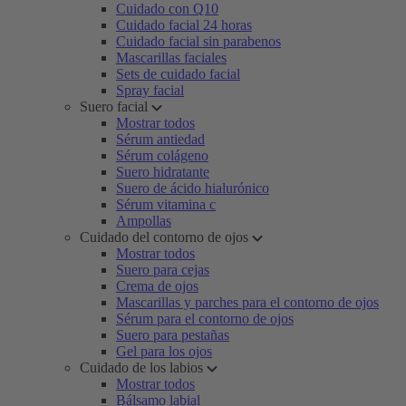
Cuidado con Q10
Cuidado facial 24 horas
Cuidado facial sin parabenos
Mascarillas faciales
Sets de cuidado facial
Spray facial
Suero facial
Mostrar todos
Sérum antiedad
Sérum colágeno
Suero hidratante
Suero de ácido hialurónico
Sérum vitamina c
Ampollas
Cuidado del contorno de ojos
Mostrar todos
Suero para cejas
Crema de ojos
Mascarillas y parches para el contorno de ojos
Sérum para el contorno de ojos
Suero para pestañas
Gel para los ojos
Cuidado de los labios
Mostrar todos
Bálsamo labial