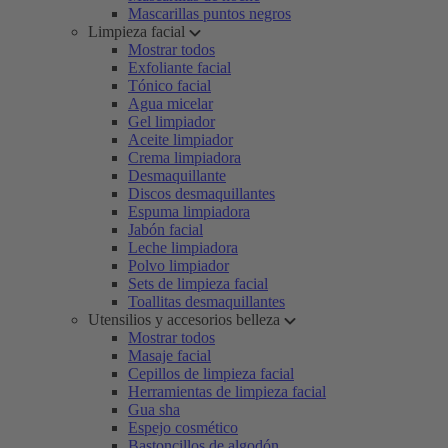
Mascarillas puntos negros
Limpieza facial
Mostrar todos
Exfoliante facial
Tónico facial
Agua micelar
Gel limpiador
Aceite limpiador
Crema limpiadora
Desmaquillante
Discos desmaquillantes
Espuma limpiadora
Jabón facial
Leche limpiadora
Polvo limpiador
Sets de limpieza facial
Toallitas desmaquillantes
Utensilios y accesorios belleza
Mostrar todos
Masaje facial
Cepillos de limpieza facial
Herramientas de limpieza facial
Gua sha
Espejo cosmético
Bastoncillos de algodón