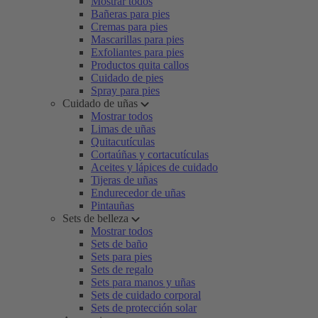
Mostrar todos
Bañeras para pies
Cremas para pies
Mascarillas para pies
Exfoliantes para pies
Productos quita callos
Cuidado de pies
Spray para pies
Cuidado de uñas
Mostrar todos
Limas de uñas
Quitacutículas
Cortaúñas y cortacutículas
Aceites y lápices de cuidado
Tijeras de uñas
Endurecedor de uñas
Pintauñas
Sets de belleza
Mostrar todos
Sets de baño
Sets para pies
Sets de regalo
Sets para manos y uñas
Sets de cuidado corporal
Sets de protección solar