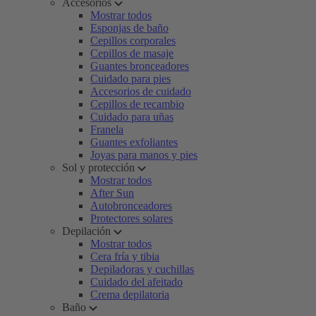
Accesorios
Mostrar todos
Esponjas de baño
Cepillos corporales
Cepillos de masaje
Guantes bronceadores
Cuidado para pies
Accesorios de cuidado
Cepillos de recambio
Cuidado para uñas
Franela
Guantes exfoliantes
Joyas para manos y pies
Sol y protección
Mostrar todos
After Sun
Autobronceadores
Protectores solares
Depilación
Mostrar todos
Cera fría y tibia
Depiladoras y cuchillas
Cuidado del afeitado
Crema depilatoria
Baño