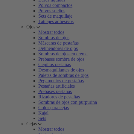
Polvos compactos
Polvos sueltos
Sets de maquillaje
Tatuajes adhesivos
Ojos
Mostrar todos
Sombras de ojos
Máscaras de pestañas
Delineadores de ojos
Sombras de ojos en crema
Prebases sombra de ojos
Cepillos pestañas
Desmaquillantes de ojos
Paletas de sombras de ojos
Pegamentos de pestañas
Pestañas artificiales
Prebases pestañas
Rizadores de pestañas
Sombras de ojos con purpurina
Color para cejas
Kajal
Sets
Cejas
Mostrar todos