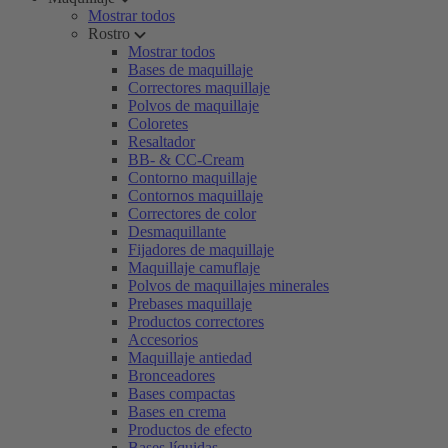
Mostrar todos
Rostro
Mostrar todos
Bases de maquillaje
Correctores maquillaje
Polvos de maquillaje
Coloretes
Resaltador
BB- & CC-Cream
Contorno maquillaje
Contornos maquillaje
Correctores de color
Desmaquillante
Fijadores de maquillaje
Maquillaje camuflaje
Polvos de maquillajes minerales
Prebases maquillaje
Productos correctores
Accesorios
Maquillaje antiedad
Bronceadores
Bases compactas
Bases en crema
Productos de efecto
Bases líquidas