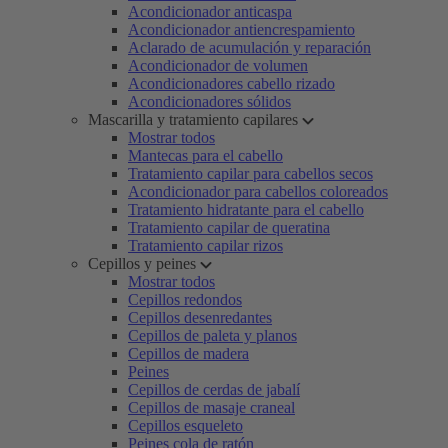
Acondicionador anticaspa
Acondicionador antiencrespamiento
Aclarado de acumulación y reparación
Acondicionador de volumen
Acondicionadores cabello rizado
Acondicionadores sólidos
Mascarilla y tratamiento capilares
Mostrar todos
Mantecas para el cabello
Tratamiento capilar para cabellos secos
Acondicionador para cabellos coloreados
Tratamiento hidratante para el cabello
Tratamiento capilar de queratina
Tratamiento capilar rizos
Cepillos y peines
Mostrar todos
Cepillos redondos
Cepillos desenredantes
Cepillos de paleta y planos
Cepillos de madera
Peines
Cepillos de cerdas de jabalí
Cepillos de masaje craneal
Cepillos esqueleto
Peines cola de ratón