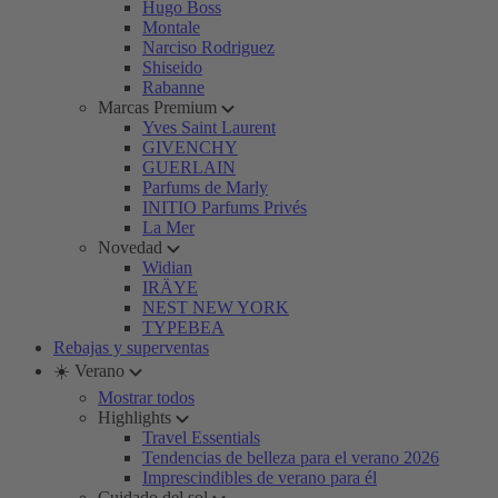
Hugo Boss
Montale
Narciso Rodriguez
Shiseido
Rabanne
Marcas Premium
Yves Saint Laurent
GIVENCHY
GUERLAIN
Parfums de Marly
INITIO Parfums Privés
La Mer
Novedad
Widian
IRÄYE
NEST NEW YORK
TYPEBEA
Rebajas y superventas
☀️ Verano
Mostrar todos
Highlights
Travel Essentials
Tendencias de belleza para el verano 2026
Imprescindibles de verano para él
Cuidado del sol