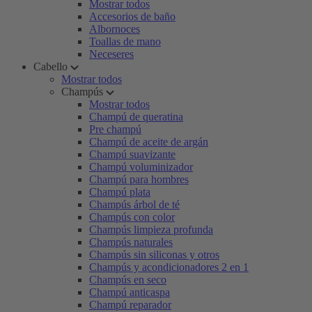
Mostrar todos
Accesorios de baño
Albornoces
Toallas de mano
Neceseres
Cabello
Mostrar todos
Champús
Mostrar todos
Champú de queratina
Pre champú
Champú de aceite de argán
Champú suavizante
Champú voluminizador
Champú para hombres
Champú plata
Champús árbol de té
Champús con color
Champús limpieza profunda
Champús naturales
Champús sin siliconas y otros
Champús y acondicionadores 2 en 1
Champús en seco
Champú anticaspa
Champú reparador