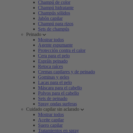
Champú de color
Champú hidratante
Champús sólidos
Jabón capilar
Champú para rizos
Sets de champús
Peinado
Mostrar todos
Agente espumante
Protección contra el calor
Cera para el pelo
Espráis peinado
Retoca raíces
Cremas capilares y de peinado
Gominas y geles
Lacas para el pelo
Máscara para el cabello
Polvos para el cabello
Sets de peinado
Spray ondas surferas
Cuidado capilar sin aclarado
Mostrar todos
Aceite capilar
Suero capilar
Tratamientos en spray