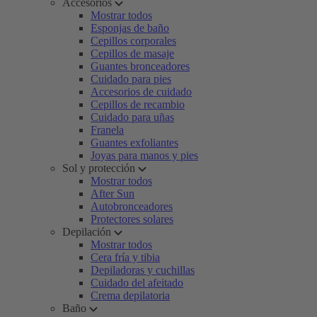
Accesorios
Mostrar todos
Esponjas de baño
Cepillos corporales
Cepillos de masaje
Guantes bronceadores
Cuidado para pies
Accesorios de cuidado
Cepillos de recambio
Cuidado para uñas
Franela
Guantes exfoliantes
Joyas para manos y pies
Sol y protección
Mostrar todos
After Sun
Autobronceadores
Protectores solares
Depilación
Mostrar todos
Cera fría y tibia
Depiladoras y cuchillas
Cuidado del afeitado
Crema depilatoria
Baño