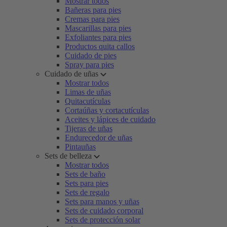
Mostrar todos
Bañeras para pies
Cremas para pies
Mascarillas para pies
Exfoliantes para pies
Productos quita callos
Cuidado de pies
Spray para pies
Cuidado de uñas
Mostrar todos
Limas de uñas
Quitacutículas
Cortaúñas y cortacutículas
Aceites y lápices de cuidado
Tijeras de uñas
Endurecedor de uñas
Pintauñas
Sets de belleza
Mostrar todos
Sets de baño
Sets para pies
Sets de regalo
Sets para manos y uñas
Sets de cuidado corporal
Sets de protección solar