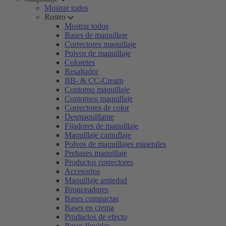
Mostrar todos
Rostro
Mostrar todos
Bases de maquillaje
Correctores maquillaje
Polvos de maquillaje
Coloretes
Resaltador
BB- & CC-Cream
Contorno maquillaje
Contornos maquillaje
Correctores de color
Desmaquillante
Fijadores de maquillaje
Maquillaje camuflaje
Polvos de maquillajes minerales
Prebases maquillaje
Productos correctores
Accesorios
Maquillaje antiedad
Bronceadores
Bases compactas
Bases en crema
Productos de efecto
Bases líquidas