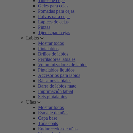
Tintes de cejas
Geles para cejas
Pomadas para cejas
Polvos para cejas
Lápices de cejas
Pinzas
Tijeras para cejas
Labios
Mostrar todos
Pintalabios
Brillos de labios
Perfiladores labiales
Voluminizadores de labios
Pintalabios líquidos
Accesorios para labios
Bálsamos labiales
Barra de labios mate
Imprimación labial
Sets pintalabios
Uñas
Mostrar todos
Esmalte de uñas
Capa base
Tops coats
Endurecedor de uñas