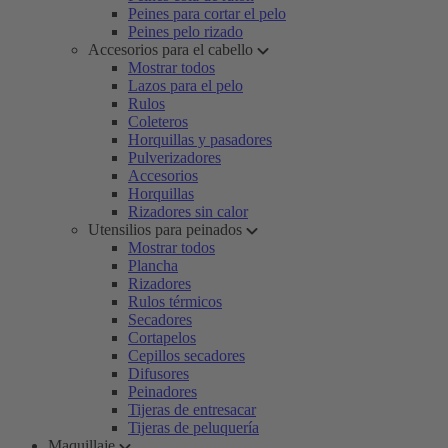
Peines para cortar el pelo
Peines pelo rizado
Accesorios para el cabello
Mostrar todos
Lazos para el pelo
Rulos
Coleteros
Horquillas y pasadores
Pulverizadores
Accesorios
Horquillas
Rizadores sin calor
Utensilios para peinados
Mostrar todos
Plancha
Rizadores
Rulos térmicos
Secadores
Cortapelos
Cepillos secadores
Difusores
Peinadores
Tijeras de entresacar
Tijeras de peluquería
Maquillaje