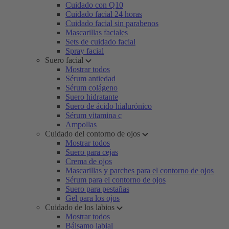
Cuidado con Q10
Cuidado facial 24 horas
Cuidado facial sin parabenos
Mascarillas faciales
Sets de cuidado facial
Spray facial
Suero facial
Mostrar todos
Sérum antiedad
Sérum colágeno
Suero hidratante
Suero de ácido hialurónico
Sérum vitamina c
Ampollas
Cuidado del contorno de ojos
Mostrar todos
Suero para cejas
Crema de ojos
Mascarillas y parches para el contorno de ojos
Sérum para el contorno de ojos
Suero para pestañas
Gel para los ojos
Cuidado de los labios
Mostrar todos
Bálsamo labial