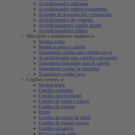
Acondicionador anticaspa
Acondicionador antiencrespamiento
Aclarado de acumulación y reparación
Acondicionador de volumen
Acondicionadores cabello rizado
Acondicionadores sólidos
Mascarilla y tratamiento capilares
Mostrar todos
Mantecas para el cabello
Tratamiento capilar para cabellos secos
Acondicionador para cabellos coloreados
Tratamiento hidratante para el cabello
Tratamiento capilar de queratina
Tratamiento capilar rizos
Cepillos y peines
Mostrar todos
Cepillos redondos
Cepillos desenredantes
Cepillos de paleta y planos
Cepillos de madera
Peines
Cepillos de cerdas de jabalí
Cepillos de masaje craneal
Cepillos esqueleto
Peines cola de ratón