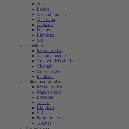
Ojos
Labios
Atención nocturna
Guardería
Afeitado
Dientes
Limpieza
Sol
Cabello
Mostrar todos
Acondicionador
Cuidado del cabello
Champú
Color de pelo
Estilismo
Cuidado corporal
Mostrar todos
Manos y pies
Lociones
Aceites
Limpieza
Sol
Desodorantes
Jabones
Maquillaje