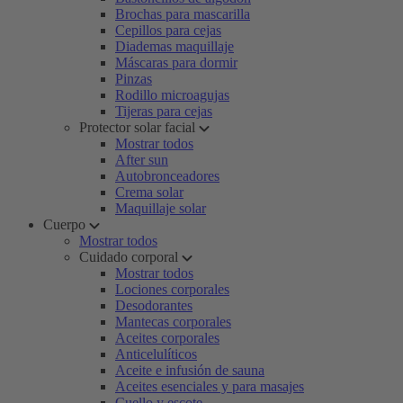
Brochas para mascarilla
Cepillos para cejas
Diademas maquillaje
Máscaras para dormir
Pinzas
Rodillo microagujas
Tijeras para cejas
Protector solar facial
Mostrar todos
After sun
Autobronceadores
Crema solar
Maquillaje solar
Cuerpo
Mostrar todos
Cuidado corporal
Mostrar todos
Lociones corporales
Desodorantes
Mantecas corporales
Aceites corporales
Anticelulíticos
Aceite e infusión de sauna
Aceites esenciales y para masajes
Cuello y escote