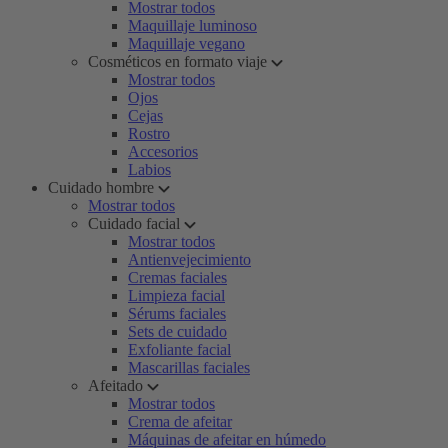
Mostrar todos
Maquillaje luminoso
Maquillaje vegano
Cosméticos en formato viaje
Mostrar todos
Ojos
Cejas
Rostro
Accesorios
Labios
Cuidado hombre
Mostrar todos
Cuidado facial
Mostrar todos
Antienvejecimiento
Cremas faciales
Limpieza facial
Sérums faciales
Sets de cuidado
Exfoliante facial
Mascarillas faciales
Afeitado
Mostrar todos
Crema de afeitar
Máquinas de afeitar en húmedo