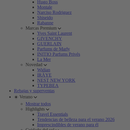
Hugo Boss
Montale
Narciso Rodriguez
Shiseido
Rabanne
Marcas Premium
Yves Saint Laurent
GIVENCHY
GUERLAIN
Parfums de Marly
INITIO Parfums Privés
La Mer
Novedad
Widian
IRÄYE
NEST NEW YORK
TYPEBEA
Rebajas y superventas
☀️ Verano
Mostrar todos
Highlights
Travel Essentials
Tendencias de belleza para el verano 2026
Imprescindibles de verano para él
Cuidado del sol