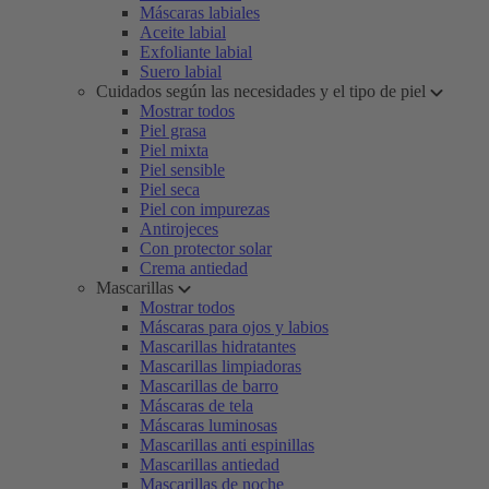
Máscaras labiales
Aceite labial
Exfoliante labial
Suero labial
Cuidados según las necesidades y el tipo de piel
Mostrar todos
Piel grasa
Piel mixta
Piel sensible
Piel seca
Piel con impurezas
Antirojeces
Con protector solar
Crema antiedad
Mascarillas
Mostrar todos
Máscaras para ojos y labios
Mascarillas hidratantes
Mascarillas limpiadoras
Mascarillas de barro
Máscaras de tela
Máscaras luminosas
Mascarillas anti espinillas
Mascarillas antiedad
Mascarillas de noche