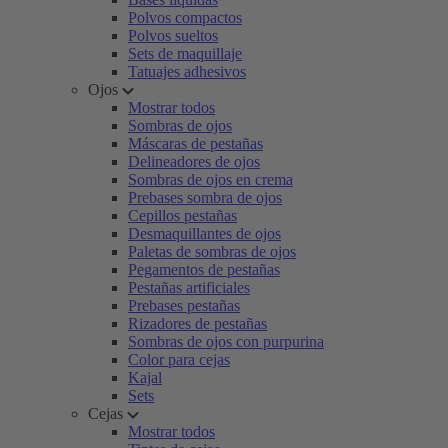
Polvos compactos
Polvos sueltos
Sets de maquillaje
Tatuajes adhesivos
Ojos
Mostrar todos
Sombras de ojos
Máscaras de pestañas
Delineadores de ojos
Sombras de ojos en crema
Prebases sombra de ojos
Cepillos pestañas
Desmaquillantes de ojos
Paletas de sombras de ojos
Pegamentos de pestañas
Pestañas artificiales
Prebases pestañas
Rizadores de pestañas
Sombras de ojos con purpurina
Color para cejas
Kajal
Sets
Cejas
Mostrar todos