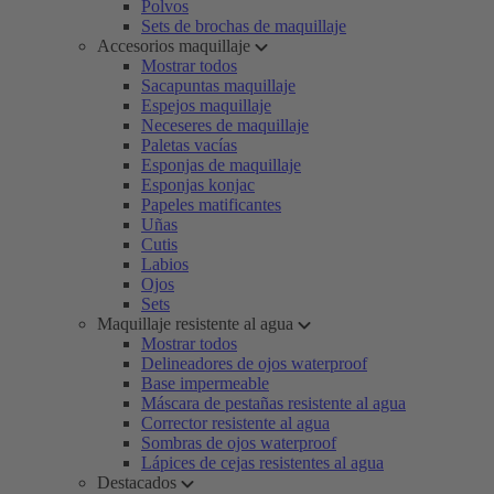
Polvos
Sets de brochas de maquillaje
Accesorios maquillaje
Mostrar todos
Sacapuntas maquillaje
Espejos maquillaje
Neceseres de maquillaje
Paletas vacías
Esponjas de maquillaje
Esponjas konjac
Papeles matificantes
Uñas
Cutis
Labios
Ojos
Sets
Maquillaje resistente al agua
Mostrar todos
Delineadores de ojos waterproof
Base impermeable
Máscara de pestañas resistente al agua
Corrector resistente al agua
Sombras de ojos waterproof
Lápices de cejas resistentes al agua
Destacados