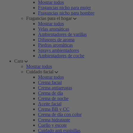
Mostrar todos
Fragancias nicho para mujer
Fragancias nicho para hombre
Fragancias para el hogar
Mostrar todos
Velas aromáticas
Ambientadores de varillas
Difusores de aroma
Piedras aromáticas
Sprays ambientadores
Ambientadores de coche
Cara
Mostrar todos
Cuidado facial
Mostrar todos
Crema facial
Crema antiarrugas
Crema de día
Crema de noche
Aceite facial
Crema BB y CC
Crema de día con color
Crema hidratante
Cuello y escote
Cuidado anti espinillas