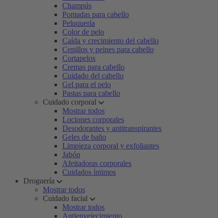
Champús
Pomadas para cabello
Peluquería
Color de pelo
Caída y crecimiento del cabello
Cepillos y peines para cabello
Cortapelos
Cremas para cabello
Cuidado del cabello
Gel para el pelo
Pastas para cabello
Cuidado corporal
Mostrar todos
Lociones corporales
Desodorantes y antitranspirantes
Geles de baño
Limpieza corporal y exfoliantes
Jabón
Afeitadoras corporales
Cuidados íntimos
Droguería
Mostrar todos
Cuidado facial
Mostrar todos
Antienvejecimiento