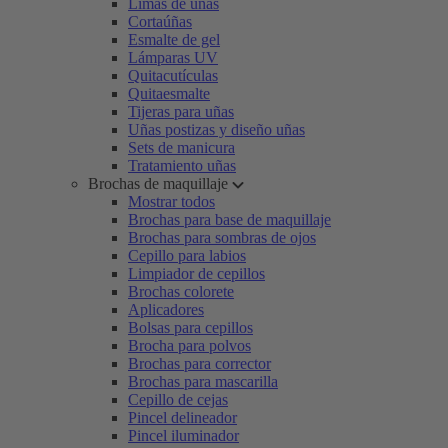
Limas de uñas
Cortaúñas
Esmalte de gel
Lámparas UV
Quitacutículas
Quitaesmalte
Tijeras para uñas
Uñas postizas y diseño uñas
Sets de manicura
Tratamiento uñas
Brochas de maquillaje
Mostrar todos
Brochas para base de maquillaje
Brochas para sombras de ojos
Cepillo para labios
Limpiador de cepillos
Brochas colorete
Aplicadores
Bolsas para cepillos
Brocha para polvos
Brochas para corrector
Brochas para mascarilla
Cepillo de cejas
Pincel delineador
Pincel iluminador