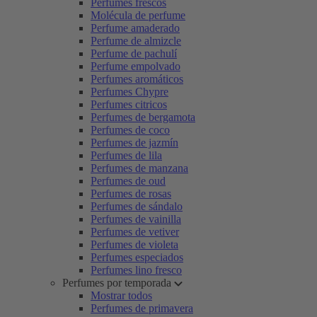
Perfumes frescos
Molécula de perfume
Perfume amaderado
Perfume de almizcle
Perfume de pachulí
Perfume empolvado
Perfumes aromáticos
Perfumes Chypre
Perfumes citricos
Perfumes de bergamota
Perfumes de coco
Perfumes de jazmín
Perfumes de lila
Perfumes de manzana
Perfumes de oud
Perfumes de rosas
Perfumes de sándalo
Perfumes de vainilla
Perfumes de vetiver
Perfumes de violeta
Perfumes especiados
Perfumes lino fresco
Perfumes por temporada
Mostrar todos
Perfumes de primavera