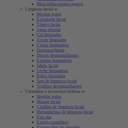
Mascarillas puntos negros
Limpieza facial
Mostrar todos
Exfoliante facial
Tónico facial
Agua micelar
Gel limpiador
Aceite limpiador
Crema limpiadora
Desmaquillante
Discos desmaquillantes
Espuma limpiadora
Jabón facial
Leche limpiadora
Polvo limpiador
Sets de limpieza facial
Toallitas desmaquillantes
Utensilios y accesorios belleza
Mostrar todos
Masaje facial
Cepillos de limpieza facial
Herramientas de limpieza facial
Gua sha
Espejo cosmético
Bastoncillos de algodón