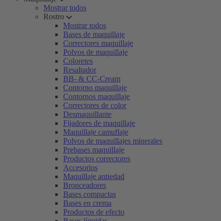
Mostrar todos
Rostro
Mostrar todos
Bases de maquillaje
Correctores maquillaje
Polvos de maquillaje
Coloretes
Resaltador
BB- & CC-Cream
Contorno maquillaje
Contornos maquillaje
Correctores de color
Desmaquillante
Fijadores de maquillaje
Maquillaje camuflaje
Polvos de maquillajes minerales
Prebases maquillaje
Productos correctores
Accesorios
Maquillaje antiedad
Bronceadores
Bases compactas
Bases en crema
Productos de efecto
Bases líquidas