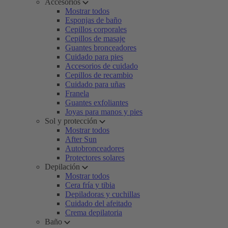
Accesorios
Mostrar todos
Esponjas de baño
Cepillos corporales
Cepillos de masaje
Guantes bronceadores
Cuidado para pies
Accesorios de cuidado
Cepillos de recambio
Cuidado para uñas
Franela
Guantes exfoliantes
Joyas para manos y pies
Sol y protección
Mostrar todos
After Sun
Autobronceadores
Protectores solares
Depilación
Mostrar todos
Cera fría y tibia
Depiladoras y cuchillas
Cuidado del afeitado
Crema depilatoria
Baño