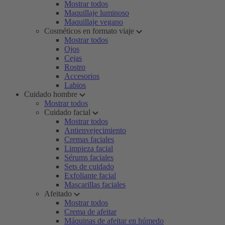
Mostrar todos
Maquillaje luminoso
Maquillaje vegano
Cosméticos en formato viaje
Mostrar todos
Ojos
Cejas
Rostro
Accesorios
Labios
Cuidado hombre
Mostrar todos
Cuidado facial
Mostrar todos
Antienvejecimiento
Cremas faciales
Limpieza facial
Sérums faciales
Sets de cuidado
Exfoliante facial
Mascarillas faciales
Afeitado
Mostrar todos
Crema de afeitar
Máquinas de afeitar en húmedo