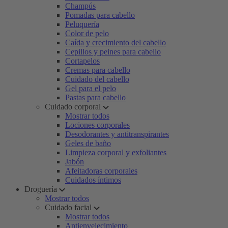
Champús
Pomadas para cabello
Peluquería
Color de pelo
Caída y crecimiento del cabello
Cepillos y peines para cabello
Cortapelos
Cremas para cabello
Cuidado del cabello
Gel para el pelo
Pastas para cabello
Cuidado corporal
Mostrar todos
Lociones corporales
Desodorantes y antitranspirantes
Geles de baño
Limpieza corporal y exfoliantes
Jabón
Afeitadoras corporales
Cuidados íntimos
Droguería
Mostrar todos
Cuidado facial
Mostrar todos
Antienvejecimiento