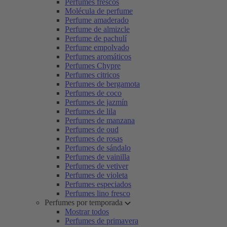
Perfumes frescos
Molécula de perfume
Perfume amaderado
Perfume de almizcle
Perfume de pachulí
Perfume empolvado
Perfumes aromáticos
Perfumes Chypre
Perfumes citricos
Perfumes de bergamota
Perfumes de coco
Perfumes de jazmín
Perfumes de lila
Perfumes de manzana
Perfumes de oud
Perfumes de rosas
Perfumes de sándalo
Perfumes de vainilla
Perfumes de vetiver
Perfumes de violeta
Perfumes especiados
Perfumes lino fresco
Perfumes por temporada
Mostrar todos
Perfumes de primavera