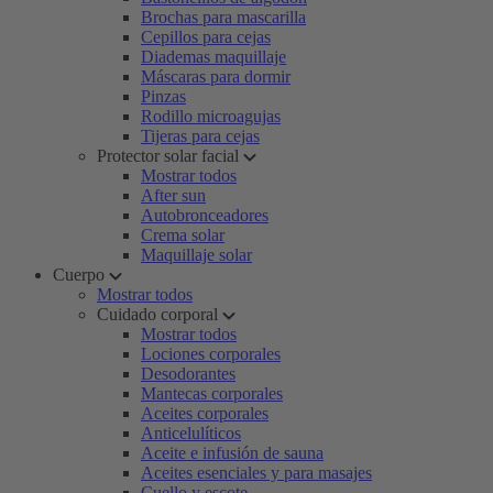
Brochas para mascarilla
Cepillos para cejas
Diademas maquillaje
Máscaras para dormir
Pinzas
Rodillo microagujas
Tijeras para cejas
Protector solar facial
Mostrar todos
After sun
Autobronceadores
Crema solar
Maquillaje solar
Cuerpo
Mostrar todos
Cuidado corporal
Mostrar todos
Lociones corporales
Desodorantes
Mantecas corporales
Aceites corporales
Anticelulíticos
Aceite e infusión de sauna
Aceites esenciales y para masajes
Cuello y escote