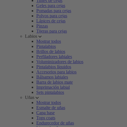
Tintes de cejas
Geles para cejas
Pomadas para cejas
Polvos para cejas
Lápices de cejas
Pinzas
Tijeras para cejas
Labios
Mostrar todos
Pintalabios
Brillos de labios
Perfiladores labiales
Voluminizadores de labios
Pintalabios líquidos
Accesorios para labios
Bálsamos labiales
Barra de labios mate
Imprimación labial
Sets pintalabios
Uñas
Mostrar todos
Esmalte de uñas
Capa base
Tops coats
Endurecedor de uñas