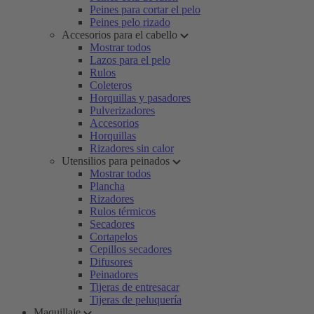
Peines para cortar el pelo
Peines pelo rizado
Accesorios para el cabello
Mostrar todos
Lazos para el pelo
Rulos
Coleteros
Horquillas y pasadores
Pulverizadores
Accesorios
Horquillas
Rizadores sin calor
Utensilios para peinados
Mostrar todos
Plancha
Rizadores
Rulos térmicos
Secadores
Cortapelos
Cepillos secadores
Difusores
Peinadores
Tijeras de entresacar
Tijeras de peluquería
Maquillaje