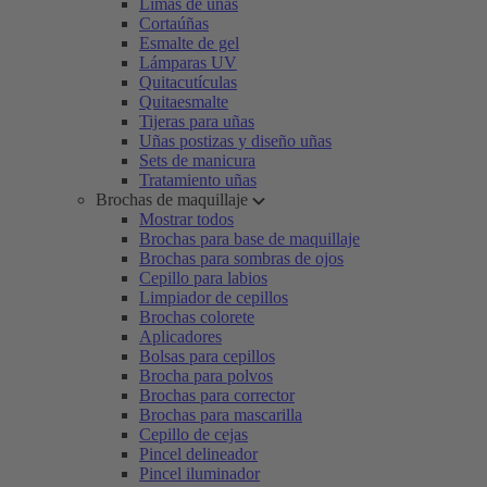
Limas de uñas
Cortaúñas
Esmalte de gel
Lámparas UV
Quitacutículas
Quitaesmalte
Tijeras para uñas
Uñas postizas y diseño uñas
Sets de manicura
Tratamiento uñas
Brochas de maquillaje
Mostrar todos
Brochas para base de maquillaje
Brochas para sombras de ojos
Cepillo para labios
Limpiador de cepillos
Brochas colorete
Aplicadores
Bolsas para cepillos
Brocha para polvos
Brochas para corrector
Brochas para mascarilla
Cepillo de cejas
Pincel delineador
Pincel iluminador