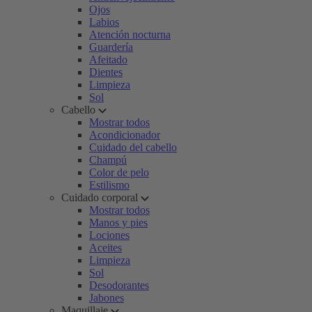
Ojos
Labios
Atención nocturna
Guardería
Afeitado
Dientes
Limpieza
Sol
Cabello
Mostrar todos
Acondicionador
Cuidado del cabello
Champú
Color de pelo
Estilismo
Cuidado corporal
Mostrar todos
Manos y pies
Lociones
Aceites
Limpieza
Sol
Desodorantes
Jabones
Maquillaje