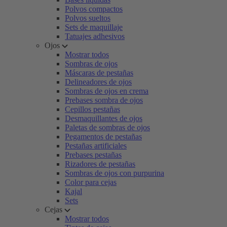
Polvos compactos
Polvos sueltos
Sets de maquillaje
Tatuajes adhesivos
Ojos
Mostrar todos
Sombras de ojos
Máscaras de pestañas
Delineadores de ojos
Sombras de ojos en crema
Prebases sombra de ojos
Cepillos pestañas
Desmaquillantes de ojos
Paletas de sombras de ojos
Pegamentos de pestañas
Pestañas artificiales
Prebases pestañas
Rizadores de pestañas
Sombras de ojos con purpurina
Color para cejas
Kajal
Sets
Cejas
Mostrar todos