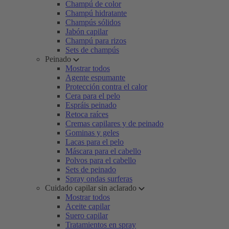
Champú de color
Champú hidratante
Champús sólidos
Jabón capilar
Champú para rizos
Sets de champús
Peinado
Mostrar todos
Agente espumante
Protección contra el calor
Cera para el pelo
Espráis peinado
Retoca raíces
Cremas capilares y de peinado
Gominas y geles
Lacas para el pelo
Máscara para el cabello
Polvos para el cabello
Sets de peinado
Spray ondas surferas
Cuidado capilar sin aclarado
Mostrar todos
Aceite capilar
Suero capilar
Tratamientos en spray