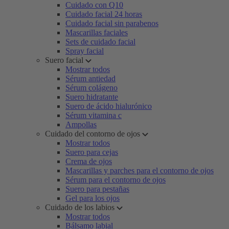
Cuidado con Q10
Cuidado facial 24 horas
Cuidado facial sin parabenos
Mascarillas faciales
Sets de cuidado facial
Spray facial
Suero facial
Mostrar todos
Sérum antiedad
Sérum colágeno
Suero hidratante
Suero de ácido hialurónico
Sérum vitamina c
Ampollas
Cuidado del contorno de ojos
Mostrar todos
Suero para cejas
Crema de ojos
Mascarillas y parches para el contorno de ojos
Sérum para el contorno de ojos
Suero para pestañas
Gel para los ojos
Cuidado de los labios
Mostrar todos
Bálsamo labial