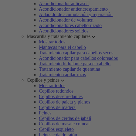
Acondicionador anticaspa
Acondicionador antiencrespamiento
Aclarado de acumulación y reparación
Acondicionador de volumen
Acondicionadores cabello rizado
Acondicionadores sólidos
Mascarilla y tratamiento capilares
Mostrar todos
Mantecas para el cabello
Tratamiento capilar para cabellos secos
Acondicionador para cabellos coloreados
Tratamiento hidratante para el cabello
Tratamiento capilar de queratina
Tratamiento capilar rizos
Cepillos y peines
Mostrar todos
Cepillos redondos
Cepillos desenredantes
Cepillos de paleta y planos
Cepillos de madera
Peines
Cepillos de cerdas de jabalí
Cepillos de masaje craneal
Cepillos esqueleto
Peines cola de ratón