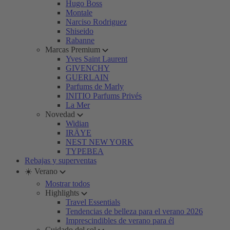
Hugo Boss
Montale
Narciso Rodriguez
Shiseido
Rabanne
Marcas Premium
Yves Saint Laurent
GIVENCHY
GUERLAIN
Parfums de Marly
INITIO Parfums Privés
La Mer
Novedad
Widian
IRÄYE
NEST NEW YORK
TYPEBEA
Rebajas y superventas
☀️ Verano
Mostrar todos
Highlights
Travel Essentials
Tendencias de belleza para el verano 2026
Imprescindibles de verano para él
Cuidado del sol