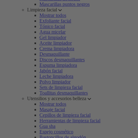
Mascarillas puntos negros
Limpieza facial
Mostrar todos
Exfoliante facial
Tónico facial
Agua micelar
Gel limpiador
Aceite limpiador
Crema limpiadora
Desmaquillante
Discos desmaquillantes
Espuma limpiadora
Jabón facial
Leche limpiadora
Polvo limpiador
Sets de limpieza facial
Toallitas desmaquillantes
Utensilios y accesorios belleza
Mostrar todos
Masaje facial
Cepillos de limpieza facial
Herramientas de limpieza facial
Gua sha
Espejo cosmético
Bastoncillos de algodón