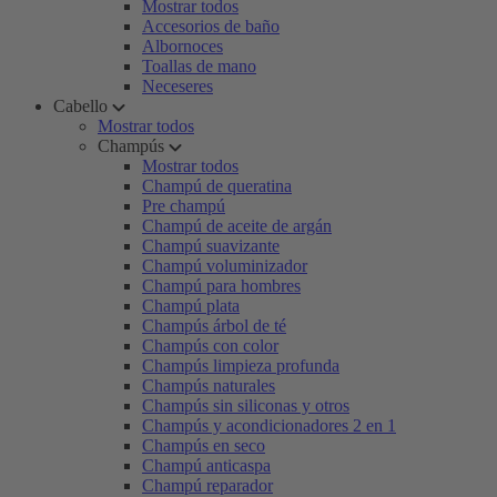
Mostrar todos
Accesorios de baño
Albornoces
Toallas de mano
Neceseres
Cabello
Mostrar todos
Champús
Mostrar todos
Champú de queratina
Pre champú
Champú de aceite de argán
Champú suavizante
Champú voluminizador
Champú para hombres
Champú plata
Champús árbol de té
Champús con color
Champús limpieza profunda
Champús naturales
Champús sin siliconas y otros
Champús y acondicionadores 2 en 1
Champús en seco
Champú anticaspa
Champú reparador