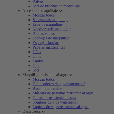
Polvos
Sets de brochas de maquillaje
Accesorios maquillaje
Mostrar todos
Sacapuntas maquillaje
Espejos maquillaje
Neceseres de maquillaje
Paletas vacías
Esponjas de maquillaje
Esponjas konjac
Papeles matificantes
Uñas
Cutis
Labios
Ojos
Sets
Maquillaje resistente al agua
Mostrar todos
Delineadores de ojos waterproof
Base impermeable
Máscara de pestañas resistente al agua
Corrector resistente al agua
Sombras de ojos waterproof
Lápices de cejas resistentes al agua
Destacados