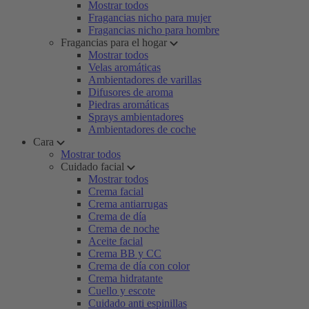
Mostrar todos
Fragancias nicho para mujer
Fragancias nicho para hombre
Fragancias para el hogar
Mostrar todos
Velas aromáticas
Ambientadores de varillas
Difusores de aroma
Piedras aromáticas
Sprays ambientadores
Ambientadores de coche
Cara
Mostrar todos
Cuidado facial
Mostrar todos
Crema facial
Crema antiarrugas
Crema de día
Crema de noche
Aceite facial
Crema BB y CC
Crema de día con color
Crema hidratante
Cuello y escote
Cuidado anti espinillas