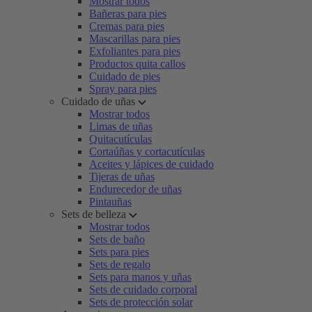
Mostrar todos
Bañeras para pies
Cremas para pies
Mascarillas para pies
Exfoliantes para pies
Productos quita callos
Cuidado de pies
Spray para pies
Cuidado de uñas
Mostrar todos
Limas de uñas
Quitacutículas
Cortaúñas y cortacutículas
Aceites y lápices de cuidado
Tijeras de uñas
Endurecedor de uñas
Pintauñas
Sets de belleza
Mostrar todos
Sets de baño
Sets para pies
Sets de regalo
Sets para manos y uñas
Sets de cuidado corporal
Sets de protección solar