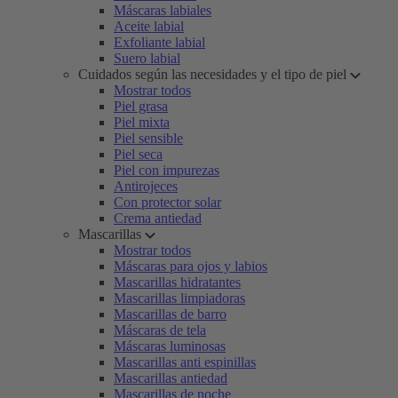
Máscaras labiales
Aceite labial
Exfoliante labial
Suero labial
Cuidados según las necesidades y el tipo de piel
Mostrar todos
Piel grasa
Piel mixta
Piel sensible
Piel seca
Piel con impurezas
Antirojeces
Con protector solar
Crema antiedad
Mascarillas
Mostrar todos
Máscaras para ojos y labios
Mascarillas hidratantes
Mascarillas limpiadoras
Mascarillas de barro
Máscaras de tela
Máscaras luminosas
Mascarillas anti espinillas
Mascarillas antiedad
Mascarillas de noche