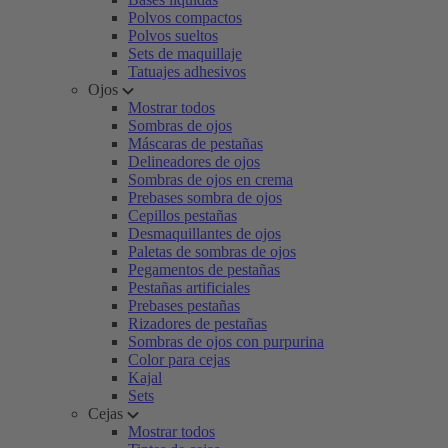
Polvos compactos
Polvos sueltos
Sets de maquillaje
Tatuajes adhesivos
Ojos
Mostrar todos
Sombras de ojos
Máscaras de pestañas
Delineadores de ojos
Sombras de ojos en crema
Prebases sombra de ojos
Cepillos pestañas
Desmaquillantes de ojos
Paletas de sombras de ojos
Pegamentos de pestañas
Pestañas artificiales
Prebases pestañas
Rizadores de pestañas
Sombras de ojos con purpurina
Color para cejas
Kajal
Sets
Cejas
Mostrar todos