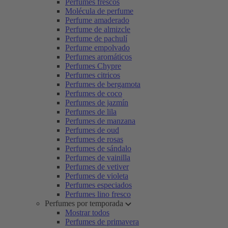
Perfumes frescos
Molécula de perfume
Perfume amaderado
Perfume de almizcle
Perfume de pachulí
Perfume empolvado
Perfumes aromáticos
Perfumes Chypre
Perfumes citricos
Perfumes de bergamota
Perfumes de coco
Perfumes de jazmín
Perfumes de lila
Perfumes de manzana
Perfumes de oud
Perfumes de rosas
Perfumes de sándalo
Perfumes de vainilla
Perfumes de vetiver
Perfumes de violeta
Perfumes especiados
Perfumes lino fresco
Perfumes por temporada
Mostrar todos
Perfumes de primavera