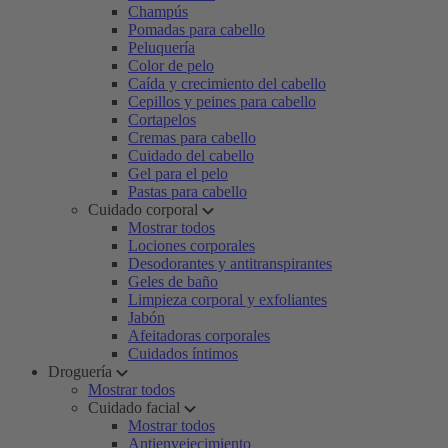
Champús
Pomadas para cabello
Peluquería
Color de pelo
Caída y crecimiento del cabello
Cepillos y peines para cabello
Cortapelos
Cremas para cabello
Cuidado del cabello
Gel para el pelo
Pastas para cabello
Cuidado corporal
Mostrar todos
Lociones corporales
Desodorantes y antitranspirantes
Geles de baño
Limpieza corporal y exfoliantes
Jabón
Afeitadoras corporales
Cuidados íntimos
Droguería
Mostrar todos
Cuidado facial
Mostrar todos
Antienvejecimiento