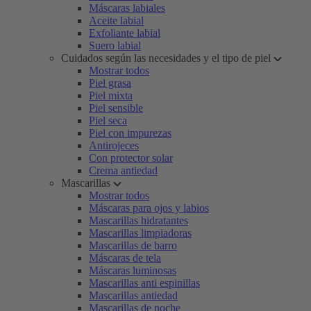
Máscaras labiales
Aceite labial
Exfoliante labial
Suero labial
Cuidados según las necesidades y el tipo de piel
Mostrar todos
Piel grasa
Piel mixta
Piel sensible
Piel seca
Piel con impurezas
Antirojeces
Con protector solar
Crema antiedad
Mascarillas
Mostrar todos
Máscaras para ojos y labios
Mascarillas hidratantes
Mascarillas limpiadoras
Mascarillas de barro
Máscaras de tela
Máscaras luminosas
Mascarillas anti espinillas
Mascarillas antiedad
Mascarillas de noche