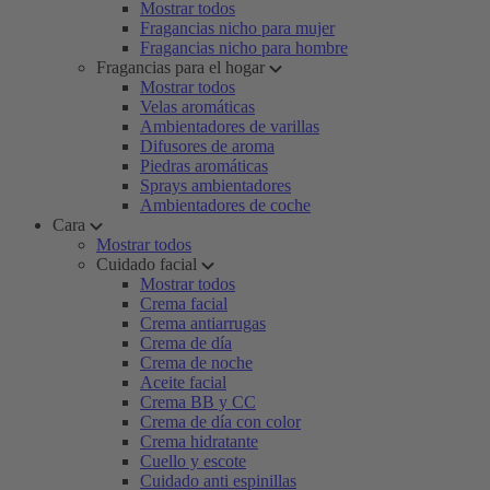
Mostrar todos
Fragancias nicho para mujer
Fragancias nicho para hombre
Fragancias para el hogar
Mostrar todos
Velas aromáticas
Ambientadores de varillas
Difusores de aroma
Piedras aromáticas
Sprays ambientadores
Ambientadores de coche
Cara
Mostrar todos
Cuidado facial
Mostrar todos
Crema facial
Crema antiarrugas
Crema de día
Crema de noche
Aceite facial
Crema BB y CC
Crema de día con color
Crema hidratante
Cuello y escote
Cuidado anti espinillas