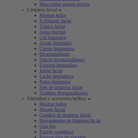
Mascarillas puntos negros
Limpieza facial
Mostrar todos
Exfoliante facial
Tónico facial
Agua micelar
Gel limpiador
Aceite limpiador
Crema limpiadora
Desmaquillante
Discos desmaquillantes
Espuma limpiadora
Jabón facial
Leche limpiadora
Polvo limpiador
Sets de limpieza facial
Toallitas desmaquillantes
Utensilios y accesorios belleza
Mostrar todos
Masaje facial
Cepillos de limpieza facial
Herramientas de limpieza facial
Gua sha
Espejo cosmético
Bastoncillos de algodón