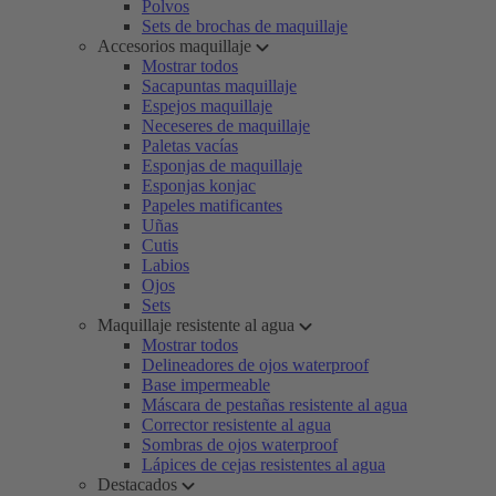
Polvos
Sets de brochas de maquillaje
Accesorios maquillaje
Mostrar todos
Sacapuntas maquillaje
Espejos maquillaje
Neceseres de maquillaje
Paletas vacías
Esponjas de maquillaje
Esponjas konjac
Papeles matificantes
Uñas
Cutis
Labios
Ojos
Sets
Maquillaje resistente al agua
Mostrar todos
Delineadores de ojos waterproof
Base impermeable
Máscara de pestañas resistente al agua
Corrector resistente al agua
Sombras de ojos waterproof
Lápices de cejas resistentes al agua
Destacados