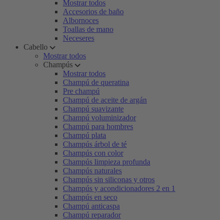
Mostrar todos
Accesorios de baño
Albornoces
Toallas de mano
Neceseres
Cabello
Mostrar todos
Champús
Mostrar todos
Champú de queratina
Pre champú
Champú de aceite de argán
Champú suavizante
Champú voluminizador
Champú para hombres
Champú plata
Champús árbol de té
Champús con color
Champús limpieza profunda
Champús naturales
Champús sin siliconas y otros
Champús y acondicionadores 2 en 1
Champús en seco
Champú anticaspa
Champú reparador