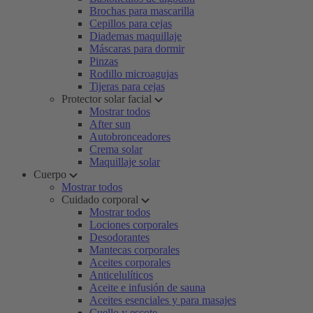
Brochas para mascarilla
Cepillos para cejas
Diademas maquillaje
Máscaras para dormir
Pinzas
Rodillo microagujas
Tijeras para cejas
Protector solar facial
Mostrar todos
After sun
Autobronceadores
Crema solar
Maquillaje solar
Cuerpo
Mostrar todos
Cuidado corporal
Mostrar todos
Lociones corporales
Desodorantes
Mantecas corporales
Aceites corporales
Anticelulíticos
Aceite e infusión de sauna
Aceites esenciales y para masajes
Cuello y escote