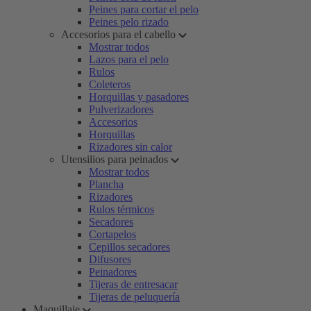
Peines para cortar el pelo
Peines pelo rizado
Accesorios para el cabello
Mostrar todos
Lazos para el pelo
Rulos
Coleteros
Horquillas y pasadores
Pulverizadores
Accesorios
Horquillas
Rizadores sin calor
Utensilios para peinados
Mostrar todos
Plancha
Rizadores
Rulos térmicos
Secadores
Cortapelos
Cepillos secadores
Difusores
Peinadores
Tijeras de entresacar
Tijeras de peluquería
Maquillaje