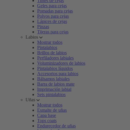
Tintes de cejas
Geles para cejas
Pomadas para cejas
Polvos para cejas
Lápices de cejas
Pinzas
Tijeras para cejas
Labios
Mostrar todos
Pintalabios
Brillos de labios
Perfiladores labiales
Voluminizadores de labios
Pintalabios líquidos
Accesorios para labios
Bálsamos labiales
Barra de labios mate
Imprimación labial
Sets pintalabios
Uñas
Mostrar todos
Esmalte de uñas
Capa base
Tops coats
Endurecedor de uñas