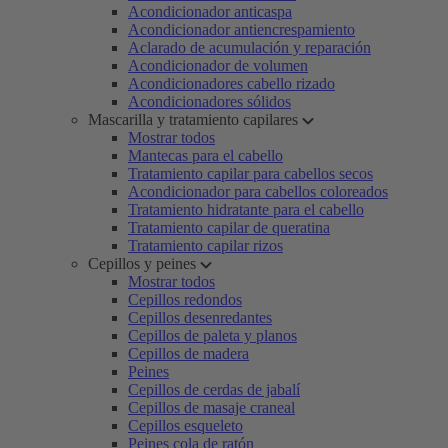
Acondicionador anticaspa
Acondicionador antiencrespamiento
Aclarado de acumulación y reparación
Acondicionador de volumen
Acondicionadores cabello rizado
Acondicionadores sólidos
Mascarilla y tratamiento capilares
Mostrar todos
Mantecas para el cabello
Tratamiento capilar para cabellos secos
Acondicionador para cabellos coloreados
Tratamiento hidratante para el cabello
Tratamiento capilar de queratina
Tratamiento capilar rizos
Cepillos y peines
Mostrar todos
Cepillos redondos
Cepillos desenredantes
Cepillos de paleta y planos
Cepillos de madera
Peines
Cepillos de cerdas de jabalí
Cepillos de masaje craneal
Cepillos esqueleto
Peines cola de ratón