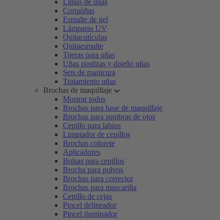
Limas de uñas
Cortaúñas
Esmalte de gel
Lámparas UV
Quitacutículas
Quitaesmalte
Tijeras para uñas
Uñas postizas y diseño uñas
Sets de manicura
Tratamiento uñas
Brochas de maquillaje
Mostrar todos
Brochas para base de maquillaje
Brochas para sombras de ojos
Cepillo para labios
Limpiador de cepillos
Brochas colorete
Aplicadores
Bolsas para cepillos
Brocha para polvos
Brochas para corrector
Brochas para mascarilla
Cepillo de cejas
Pincel delineador
Pincel iluminador