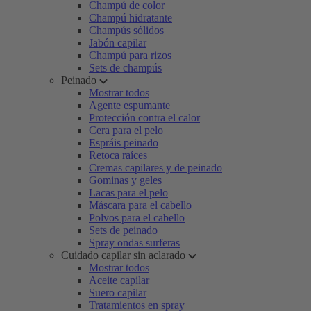
Champú de color
Champú hidratante
Champús sólidos
Jabón capilar
Champú para rizos
Sets de champús
Peinado
Mostrar todos
Agente espumante
Protección contra el calor
Cera para el pelo
Espráis peinado
Retoca raíces
Cremas capilares y de peinado
Gominas y geles
Lacas para el pelo
Máscara para el cabello
Polvos para el cabello
Sets de peinado
Spray ondas surferas
Cuidado capilar sin aclarado
Mostrar todos
Aceite capilar
Suero capilar
Tratamientos en spray