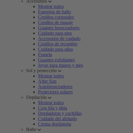
Accesorios
Mostrar todos
Esponjas de baño
Cepillos corporales
Cepillos de masaje
Guantes bronceadores
Cuidado para pies
Accesorios de cuidado
Cepillos de recambio
Cuidado para uñas
Franela
Guantes exfoliantes
Joyas para manos y pies
Sol y protección
Mostrar todos
After Sun
Autobronceadores
Protectores solares
Depilación
Mostrar todos
Cera fría y tibia
Depiladoras y cuchillas
Cuidado del afeitado
Crema depilatoria
Baño