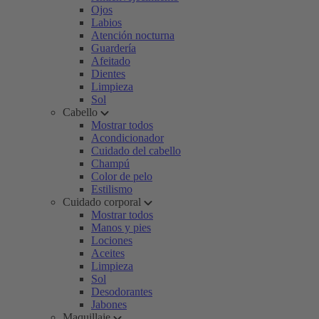
Ojos
Labios
Atención nocturna
Guardería
Afeitado
Dientes
Limpieza
Sol
Cabello
Mostrar todos
Acondicionador
Cuidado del cabello
Champú
Color de pelo
Estilismo
Cuidado corporal
Mostrar todos
Manos y pies
Lociones
Aceites
Limpieza
Sol
Desodorantes
Jabones
Maquillaje