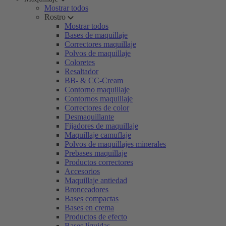
Mostrar todos
Rostro
Mostrar todos
Bases de maquillaje
Correctores maquillaje
Polvos de maquillaje
Coloretes
Resaltador
BB- & CC-Cream
Contorno maquillaje
Contornos maquillaje
Correctores de color
Desmaquillante
Fijadores de maquillaje
Maquillaje camuflaje
Polvos de maquillajes minerales
Prebases maquillaje
Productos correctores
Accesorios
Maquillaje antiedad
Bronceadores
Bases compactas
Bases en crema
Productos de efecto
Bases líquidas