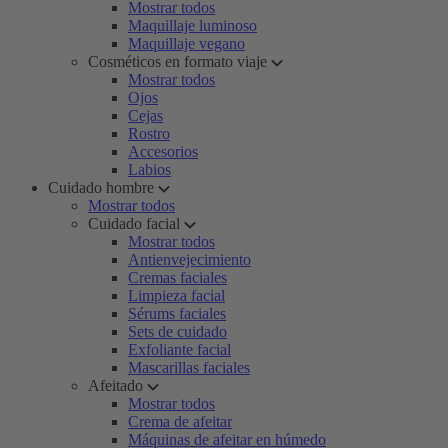
Mostrar todos
Maquillaje luminoso
Maquillaje vegano
Cosméticos en formato viaje
Mostrar todos
Ojos
Cejas
Rostro
Accesorios
Labios
Cuidado hombre
Mostrar todos
Cuidado facial
Mostrar todos
Antienvejecimiento
Cremas faciales
Limpieza facial
Sérums faciales
Sets de cuidado
Exfoliante facial
Mascarillas faciales
Afeitado
Mostrar todos
Crema de afeitar
Máquinas de afeitar en húmedo