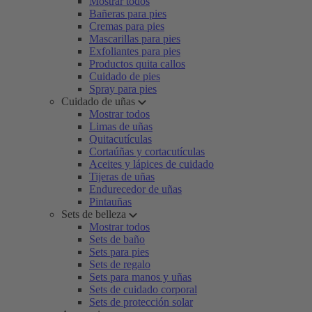
Mostrar todos
Bañeras para pies
Cremas para pies
Mascarillas para pies
Exfoliantes para pies
Productos quita callos
Cuidado de pies
Spray para pies
Cuidado de uñas
Mostrar todos
Limas de uñas
Quitacutículas
Cortaúñas y cortacutículas
Aceites y lápices de cuidado
Tijeras de uñas
Endurecedor de uñas
Pintauñas
Sets de belleza
Mostrar todos
Sets de baño
Sets para pies
Sets de regalo
Sets para manos y uñas
Sets de cuidado corporal
Sets de protección solar