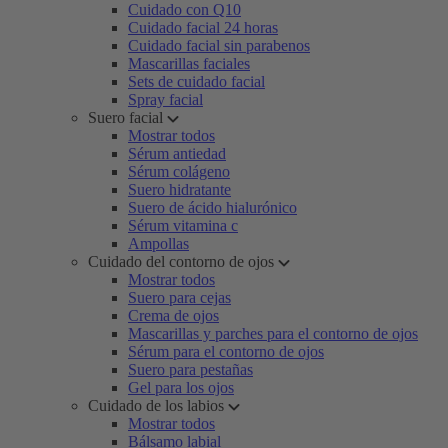
Cuidado con Q10
Cuidado facial 24 horas
Cuidado facial sin parabenos
Mascarillas faciales
Sets de cuidado facial
Spray facial
Suero facial
Mostrar todos
Sérum antiedad
Sérum colágeno
Suero hidratante
Suero de ácido hialurónico
Sérum vitamina c
Ampollas
Cuidado del contorno de ojos
Mostrar todos
Suero para cejas
Crema de ojos
Mascarillas y parches para el contorno de ojos
Sérum para el contorno de ojos
Suero para pestañas
Gel para los ojos
Cuidado de los labios
Mostrar todos
Bálsamo labial