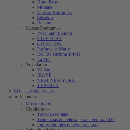
Hugo Boss
Montale
Narciso Rodriguez
Shiseido
Rabanne
Marcas Premium
Yves Saint Laurent
GIVENCHY
GUERLAIN
Parfums de Marly
INITIO Parfums Privés
La Mer
Novedad
Widian
IRÄYE
NEST NEW YORK
TYPEBEA
Rebajas y superventas
☀️ Verano
Mostrar todos
Highlights
Travel Essentials
Tendencias de belleza para el verano 2026
Imprescindibles de verano para él
Cuidado del sol