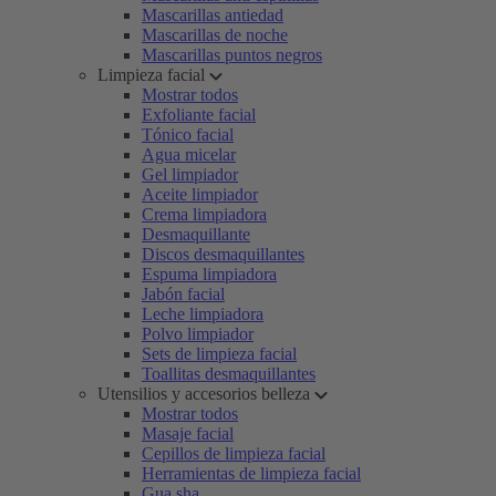
Mascarillas antiedad
Mascarillas de noche
Mascarillas puntos negros
Limpieza facial
Mostrar todos
Exfoliante facial
Tónico facial
Agua micelar
Gel limpiador
Aceite limpiador
Crema limpiadora
Desmaquillante
Discos desmaquillantes
Espuma limpiadora
Jabón facial
Leche limpiadora
Polvo limpiador
Sets de limpieza facial
Toallitas desmaquillantes
Utensilios y accesorios belleza
Mostrar todos
Masaje facial
Cepillos de limpieza facial
Herramientas de limpieza facial
Gua sha