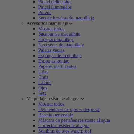
Pincel delineador
Pincel iluminador
Polvos
Sets de brochas de maquillaje
Accesorios maquillaje
Mostrar todos
Sacapuntas maquillaje
Espejos maquillaje
Neceseres de maquillaje
Paletas vacías
Esponjas de maquillaje
Esponjas konjac
Papeles matificantes
Uñas
Cutis
Labios
Ojos
Sets
Maquillaje resistente al agua
Mostrar todos
Delineadores de ojos waterproof
Base impermeable
Máscara de pestañas resistente al agua
Corrector resistente al agua
Sombras de ojos waterproof