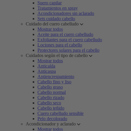
Suero capilar
Tratamientos en spray
Acondicionadores sin aclarado
Sets cuidado cabello
Cuidado del cuero cabelludo
Mostrar todos
Aceite para el cuero cabelludo
Exfoliantes para el cuero cabelludo
Lociones para el cabello
Protectores solares para el cabello
Cuidados según el tipo de cabello
Mostrar todos
Anticaída
Anticaspa
Antiencrespamiento
Cabello fino y liso
Cabello graso
Cabello normal
Cabello rizado
Cabello seco
Cabello teñido
Cuero cabelludo sensible
Pelo decolorado
Acondicionador y aclarado
Mostrar todos