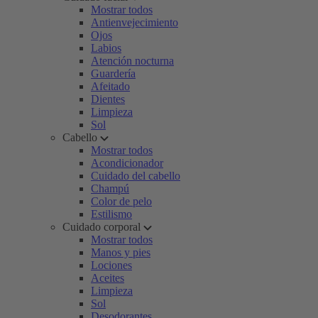
Mostrar todos
Antienvejecimiento
Ojos
Labios
Atención nocturna
Guardería
Afeitado
Dientes
Limpieza
Sol
Cabello
Mostrar todos
Acondicionador
Cuidado del cabello
Champú
Color de pelo
Estilismo
Cuidado corporal
Mostrar todos
Manos y pies
Lociones
Aceites
Limpieza
Sol
Desodorantes