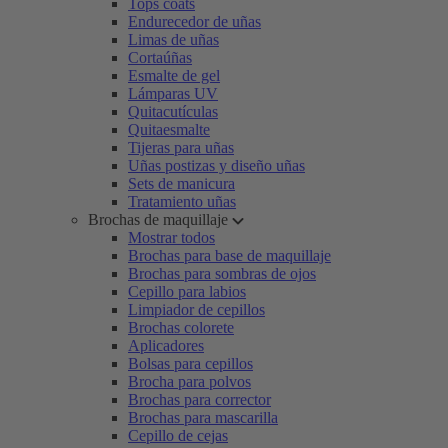
Tops coats
Endurecedor de uñas
Limas de uñas
Cortaúñas
Esmalte de gel
Lámparas UV
Quitacutículas
Quitaesmalte
Tijeras para uñas
Uñas postizas y diseño uñas
Sets de manicura
Tratamiento uñas
Brochas de maquillaje
Mostrar todos
Brochas para base de maquillaje
Brochas para sombras de ojos
Cepillo para labios
Limpiador de cepillos
Brochas colorete
Aplicadores
Bolsas para cepillos
Brocha para polvos
Brochas para corrector
Brochas para mascarilla
Cepillo de cejas