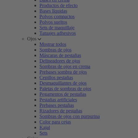
Productos de efecto
Bases líquidas
Polvos compactos
Polvos sueltos
Sets de maquillaje
Tatuajes adhesivos
Ojos
Mostrar todos
Sombras de ojos
Máscaras de pestañas
Delineadores de ojos
Sombras de ojos en crema
Prebases sombra de ojos
Cepillos pestañas
Desmaquillantes de ojos
Paletas de sombras de ojos
Pegamentos de pestañas
Pestañas artificiales
Prebases pestañas
Rizadores de pestañas
Sombras de ojos con purpurina
Color para cejas
Kajal
Sets