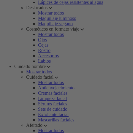
Lápices de cejas resistentes al agua
Destacados
Mostrar todos
Maquillaje luminoso
Maquillaje vegano
Cosméticos en formato viaje
Mostrar todos
Ojos
Cejas
Rostro
Accesorios
Labios
Cuidado hombre
Mostrar todos
Cuidado facial
Mostrar todos
Antienvejecimiento
Cremas faciales
Limpieza facial
Sérums faciales
Sets de cuidado
Exfoliante facial
Mascarillas faciales
Afeitado
Mostrar todos