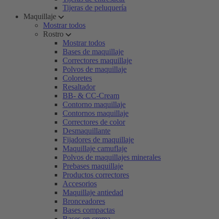
Tijeras de peluquería
Maquillaje
Mostrar todos
Rostro
Mostrar todos
Bases de maquillaje
Correctores maquillaje
Polvos de maquillaje
Coloretes
Resaltador
BB- & CC-Cream
Contorno maquillaje
Contornos maquillaje
Correctores de color
Desmaquillante
Fijadores de maquillaje
Maquillaje camuflaje
Polvos de maquillajes minerales
Prebases maquillaje
Productos correctores
Accesorios
Maquillaje antiedad
Bronceadores
Bases compactas
Bases en crema