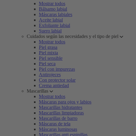
Mostrar todos
Bálsamo labial
Máscaras labiales
Aceite labial
Exfoliante labial
Suero labial
Cuidados según las necesidades y el tipo de piel
Mostrar todos
Piel grasa
Piel mixta
Piel sensible
Piel seca
Piel con impurezas
Antirojeces
Con protector solar
Crema antiedad
Mascarillas
Mostrar todos
Máscaras para ojos y labios
Mascarillas hidratantes
Mascarillas limpiadoras
Mascarillas de barro
Máscaras de tela
Máscaras luminosas
Mascarillas anti espinillas