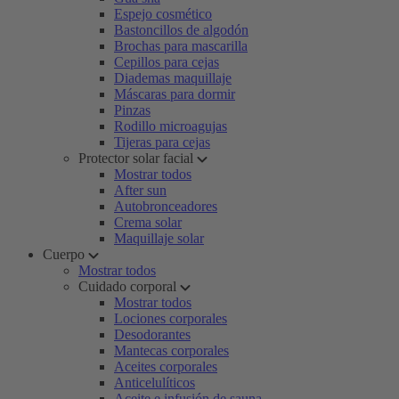
Espejo cosmético
Bastoncillos de algodón
Brochas para mascarilla
Cepillos para cejas
Diademas maquillaje
Máscaras para dormir
Pinzas
Rodillo microagujas
Tijeras para cejas
Protector solar facial
Mostrar todos
After sun
Autobronceadores
Crema solar
Maquillaje solar
Cuerpo
Mostrar todos
Cuidado corporal
Mostrar todos
Lociones corporales
Desodorantes
Mantecas corporales
Aceites corporales
Anticelulíticos
Aceite e infusión de sauna