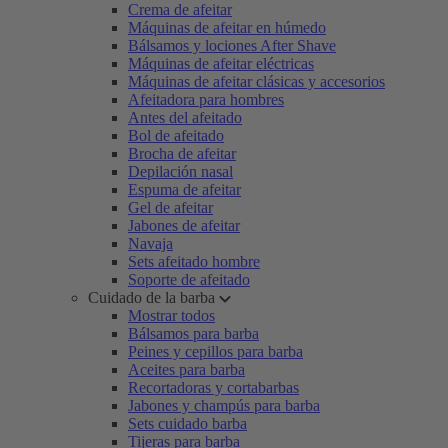
Crema de afeitar
Máquinas de afeitar en húmedo
Bálsamos y lociones After Shave
Máquinas de afeitar eléctricas
Máquinas de afeitar clásicas y accesorios
Afeitadora para hombres
Antes del afeitado
Bol de afeitado
Brocha de afeitar
Depilación nasal
Espuma de afeitar
Gel de afeitar
Jabones de afeitar
Navaja
Sets afeitado hombre
Soporte de afeitado
Cuidado de la barba
Mostrar todos
Bálsamos para barba
Peines y cepillos para barba
Aceites para barba
Recortadoras y cortabarbas
Jabones y champús para barba
Sets cuidado barba
Tijeras para barba