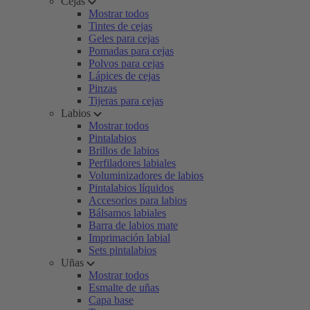
Cejas
Mostrar todos
Tintes de cejas
Geles para cejas
Pomadas para cejas
Polvos para cejas
Lápices de cejas
Pinzas
Tijeras para cejas
Labios
Mostrar todos
Pintalabios
Brillos de labios
Perfiladores labiales
Voluminizadores de labios
Pintalabios líquidos
Accesorios para labios
Bálsamos labiales
Barra de labios mate
Imprimación labial
Sets pintalabios
Uñas
Mostrar todos
Esmalte de uñas
Capa base