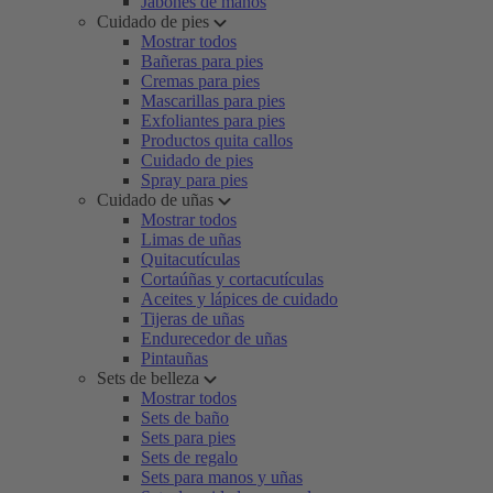
Jabones de manos
Cuidado de pies
Mostrar todos
Bañeras para pies
Cremas para pies
Mascarillas para pies
Exfoliantes para pies
Productos quita callos
Cuidado de pies
Spray para pies
Cuidado de uñas
Mostrar todos
Limas de uñas
Quitacutículas
Cortaúñas y cortacutículas
Aceites y lápices de cuidado
Tijeras de uñas
Endurecedor de uñas
Pintauñas
Sets de belleza
Mostrar todos
Sets de baño
Sets para pies
Sets de regalo
Sets para manos y uñas