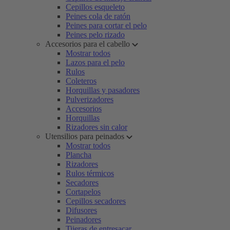
Cepillos esqueleto
Peines cola de ratón
Peines para cortar el pelo
Peines pelo rizado
Accesorios para el cabello
Mostrar todos
Lazos para el pelo
Rulos
Coleteros
Horquillas y pasadores
Pulverizadores
Accesorios
Horquillas
Rizadores sin calor
Utensilios para peinados
Mostrar todos
Plancha
Rizadores
Rulos térmicos
Secadores
Cortapelos
Cepillos secadores
Difusores
Peinadores
Tijeras de entresacar