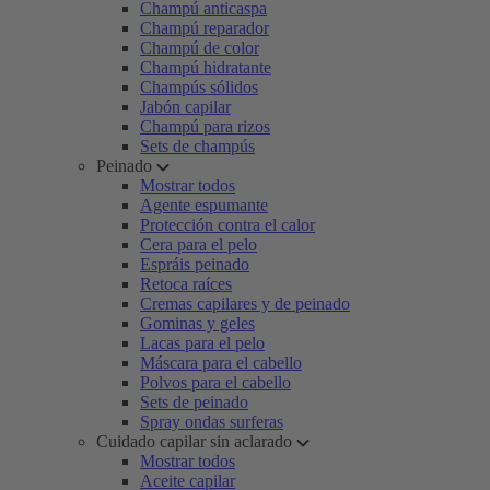
Champú anticaspa
Champú reparador
Champú de color
Champú hidratante
Champús sólidos
Jabón capilar
Champú para rizos
Sets de champús
Peinado
Mostrar todos
Agente espumante
Protección contra el calor
Cera para el pelo
Espráis peinado
Retoca raíces
Cremas capilares y de peinado
Gominas y geles
Lacas para el pelo
Máscara para el cabello
Polvos para el cabello
Sets de peinado
Spray ondas surferas
Cuidado capilar sin aclarado
Mostrar todos
Aceite capilar