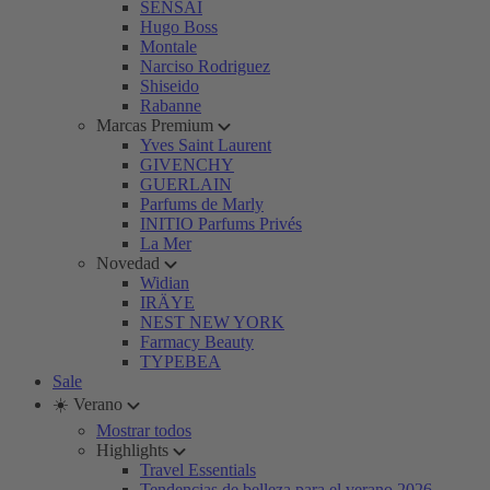
SENSAI
Hugo Boss
Montale
Narciso Rodriguez
Shiseido
Rabanne
Marcas Premium
Yves Saint Laurent
GIVENCHY
GUERLAIN
Parfums de Marly
INITIO Parfums Privés
La Mer
Novedad
Widian
IRÄYE
NEST NEW YORK
Farmacy Beauty
TYPEBEA
Sale
☀️ Verano
Mostrar todos
Highlights
Travel Essentials
Tendencias de belleza para el verano 2026