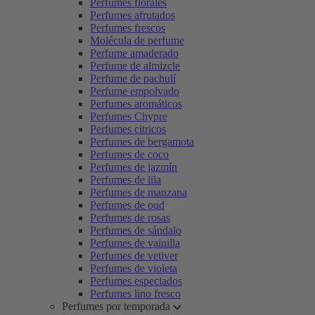
Perfumes florales
Perfumes afrutados
Perfumes frescos
Molécula de perfume
Perfume amaderado
Perfume de almizcle
Perfume de pachulí
Perfume empolvado
Perfumes aromáticos
Perfumes Chypre
Perfumes citricos
Perfumes de bergamota
Perfumes de coco
Perfumes de jazmín
Perfumes de lila
Perfumes de manzana
Perfumes de oud
Perfumes de rosas
Perfumes de sándalo
Perfumes de vainilla
Perfumes de vetiver
Perfumes de violeta
Perfumes especiados
Perfumes lino fresco
Perfumes por temporada