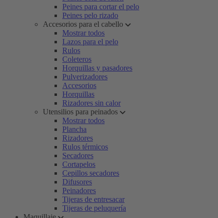
Peines para cortar el pelo
Peines pelo rizado
Accesorios para el cabello
Mostrar todos
Lazos para el pelo
Rulos
Coleteros
Horquillas y pasadores
Pulverizadores
Accesorios
Horquillas
Rizadores sin calor
Utensilios para peinados
Mostrar todos
Plancha
Rizadores
Rulos térmicos
Secadores
Cortapelos
Cepillos secadores
Difusores
Peinadores
Tijeras de entresacar
Tijeras de peluquería
Maquillaje