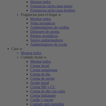
Mostrar todos
Fragancias nicho para mujer
Fragancias nicho para hombre
Fragancias para el hogar
Mostrar todos
Velas aromáticas
Ambientadores de varillas
Difusores de aroma
Piedras aromáticas
Sprays ambientadores
Ambientadores de coche
Cara
Mostrar todos
Cuidado facial
Mostrar todos
Crema facial
Crema antiarrugas
Crema de día
Crema de noche
Aceite facial
Crema BB y CC
Crema de día con color
Crema hidratante
Cuello y escote
Cuidado anti espinillas