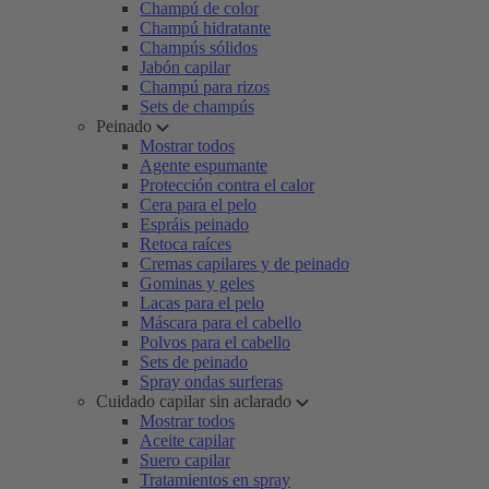
Champú de color
Champú hidratante
Champús sólidos
Jabón capilar
Champú para rizos
Sets de champús
Peinado
Mostrar todos
Agente espumante
Protección contra el calor
Cera para el pelo
Espráis peinado
Retoca raíces
Cremas capilares y de peinado
Gominas y geles
Lacas para el pelo
Máscara para el cabello
Polvos para el cabello
Sets de peinado
Spray ondas surferas
Cuidado capilar sin aclarado
Mostrar todos
Aceite capilar
Suero capilar
Tratamientos en spray