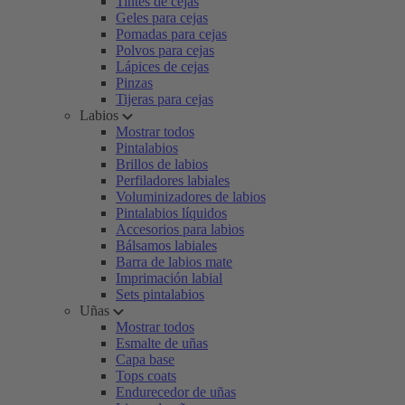
Tintes de cejas
Geles para cejas
Pomadas para cejas
Polvos para cejas
Lápices de cejas
Pinzas
Tijeras para cejas
Labios
Mostrar todos
Pintalabios
Brillos de labios
Perfiladores labiales
Voluminizadores de labios
Pintalabios líquidos
Accesorios para labios
Bálsamos labiales
Barra de labios mate
Imprimación labial
Sets pintalabios
Uñas
Mostrar todos
Esmalte de uñas
Capa base
Tops coats
Endurecedor de uñas