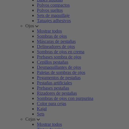
Polvos compactos
Polvos sueltos
Sets de maquillaje
Tatuajes adhesivos
Ojos
Mostrar todos
Sombras de ojos
Máscaras de pestañas
Delineadores de ojos
Sombras de ojos en crema
Prebases sombra de ojos
Cepillos pestañas
Desmaquillantes de ojos
Paletas de sombras de ojos
Pegamentos de pestañas
Pestañas artificiales
Prebases pestañas
Rizadores de pestañas
Sombras de ojos con purpurina
Color para cejas
Kajal
Sets
Cejas
Mostrar todos