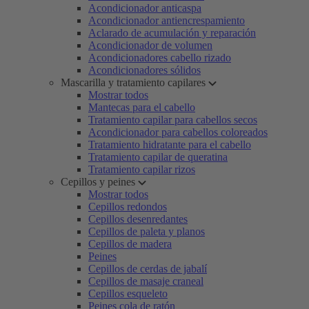
Acondicionador anticaspa
Acondicionador antiencrespamiento
Aclarado de acumulación y reparación
Acondicionador de volumen
Acondicionadores cabello rizado
Acondicionadores sólidos
Mascarilla y tratamiento capilares
Mostrar todos
Mantecas para el cabello
Tratamiento capilar para cabellos secos
Acondicionador para cabellos coloreados
Tratamiento hidratante para el cabello
Tratamiento capilar de queratina
Tratamiento capilar rizos
Cepillos y peines
Mostrar todos
Cepillos redondos
Cepillos desenredantes
Cepillos de paleta y planos
Cepillos de madera
Peines
Cepillos de cerdas de jabalí
Cepillos de masaje craneal
Cepillos esqueleto
Peines cola de ratón