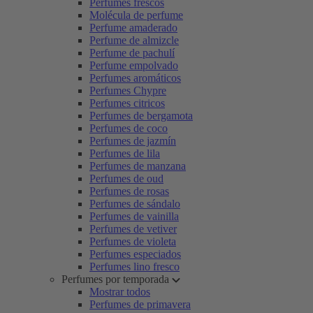
Perfumes frescos
Molécula de perfume
Perfume amaderado
Perfume de almizcle
Perfume de pachulí
Perfume empolvado
Perfumes aromáticos
Perfumes Chypre
Perfumes citricos
Perfumes de bergamota
Perfumes de coco
Perfumes de jazmín
Perfumes de lila
Perfumes de manzana
Perfumes de oud
Perfumes de rosas
Perfumes de sándalo
Perfumes de vainilla
Perfumes de vetiver
Perfumes de violeta
Perfumes especiados
Perfumes lino fresco
Perfumes por temporada
Mostrar todos
Perfumes de primavera