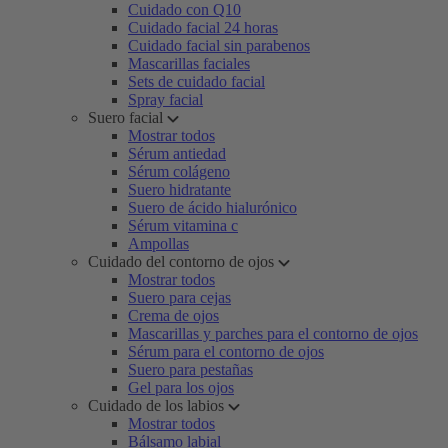
Cuidado con Q10
Cuidado facial 24 horas
Cuidado facial sin parabenos
Mascarillas faciales
Sets de cuidado facial
Spray facial
Suero facial
Mostrar todos
Sérum antiedad
Sérum colágeno
Suero hidratante
Suero de ácido hialurónico
Sérum vitamina c
Ampollas
Cuidado del contorno de ojos
Mostrar todos
Suero para cejas
Crema de ojos
Mascarillas y parches para el contorno de ojos
Sérum para el contorno de ojos
Suero para pestañas
Gel para los ojos
Cuidado de los labios
Mostrar todos
Bálsamo labial