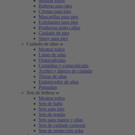
Mostrar todos
Bañeras para pies
Cremas para pies
Mascarillas para pies
Exfoliantes para pies
Productos quita callos
Cuidado de pies
Spray para pies
Cuidado de uñas
Mostrar todos
Limas de uñas
Quitacutículas
Cortaúñas y cortacutículas
Aceites y lápices de cuidado
Tijeras de uñas
Endurecedor de uñas
Pintauñas
Sets de belleza
Mostrar todos
Sets de baño
Sets para pies
Sets de regalo
Sets para manos y uñas
Sets de cuidado corporal
Sets de protección solar