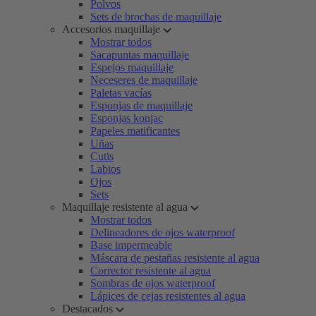
Polvos
Sets de brochas de maquillaje
Accesorios maquillaje
Mostrar todos
Sacapuntas maquillaje
Espejos maquillaje
Neceseres de maquillaje
Paletas vacías
Esponjas de maquillaje
Esponjas konjac
Papeles matificantes
Uñas
Cutis
Labios
Ojos
Sets
Maquillaje resistente al agua
Mostrar todos
Delineadores de ojos waterproof
Base impermeable
Máscara de pestañas resistente al agua
Corrector resistente al agua
Sombras de ojos waterproof
Lápices de cejas resistentes al agua
Destacados