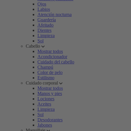
Ojos
Labios
Atención nocturna
Guardería
Afeitado
Dientes
Limpieza
Sol
Cabello
Mostrar todos
Acondicionador
Cuidado del cabello
Champú
Color de pelo
Estilismo
Cuidado corporal
Mostrar todos
Manos y pies
Lociones
Aceites
Limpieza
Sol
Desodorantes
Jabones
Maquillaje