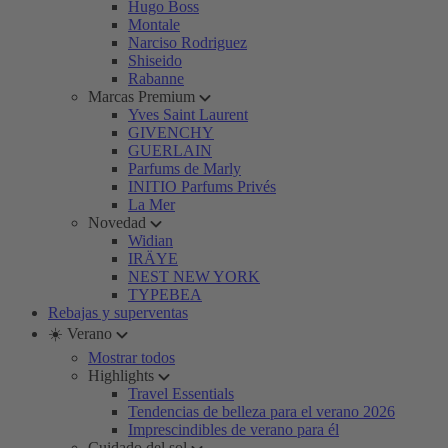
Hugo Boss
Montale
Narciso Rodriguez
Shiseido
Rabanne
Marcas Premium
Yves Saint Laurent
GIVENCHY
GUERLAIN
Parfums de Marly
INITIO Parfums Privés
La Mer
Novedad
Widian
IRÄYE
NEST NEW YORK
TYPEBEA
Rebajas y superventas
☀️ Verano
Mostrar todos
Highlights
Travel Essentials
Tendencias de belleza para el verano 2026
Imprescindibles de verano para él
Cuidado del sol