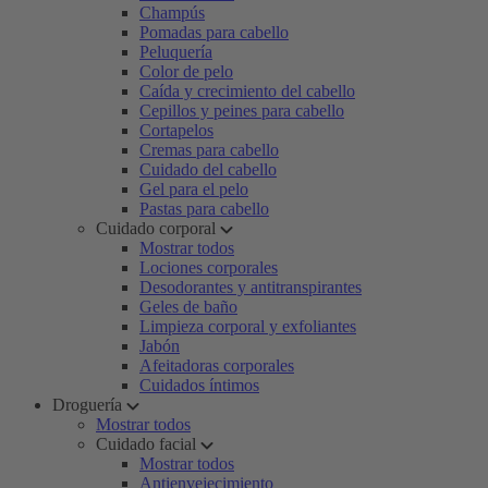
Champús
Pomadas para cabello
Peluquería
Color de pelo
Caída y crecimiento del cabello
Cepillos y peines para cabello
Cortapelos
Cremas para cabello
Cuidado del cabello
Gel para el pelo
Pastas para cabello
Cuidado corporal
Mostrar todos
Lociones corporales
Desodorantes y antitranspirantes
Geles de baño
Limpieza corporal y exfoliantes
Jabón
Afeitadoras corporales
Cuidados íntimos
Droguería
Mostrar todos
Cuidado facial
Mostrar todos
Antienvejecimiento