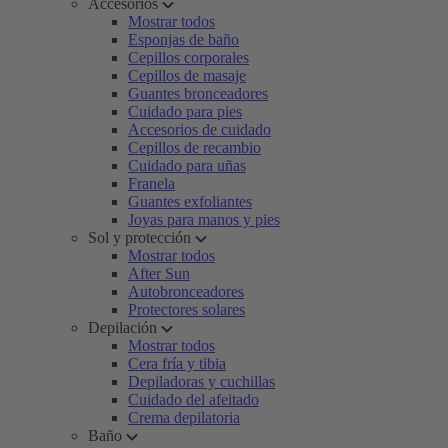
Accesorios
Mostrar todos
Esponjas de baño
Cepillos corporales
Cepillos de masaje
Guantes bronceadores
Cuidado para pies
Accesorios de cuidado
Cepillos de recambio
Cuidado para uñas
Franela
Guantes exfoliantes
Joyas para manos y pies
Sol y protección
Mostrar todos
After Sun
Autobronceadores
Protectores solares
Depilación
Mostrar todos
Cera fría y tibia
Depiladoras y cuchillas
Cuidado del afeitado
Crema depilatoria
Baño