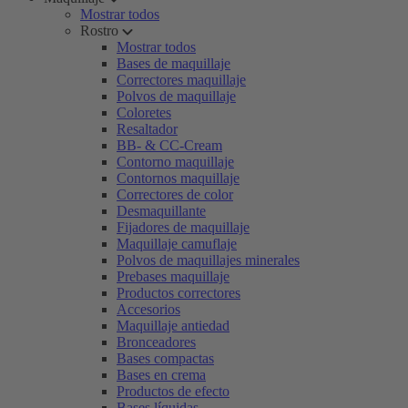
Mostrar todos
Rostro
Mostrar todos
Bases de maquillaje
Correctores maquillaje
Polvos de maquillaje
Coloretes
Resaltador
BB- & CC-Cream
Contorno maquillaje
Contornos maquillaje
Correctores de color
Desmaquillante
Fijadores de maquillaje
Maquillaje camuflaje
Polvos de maquillajes minerales
Prebases maquillaje
Productos correctores
Accesorios
Maquillaje antiedad
Bronceadores
Bases compactas
Bases en crema
Productos de efecto
Bases líquidas