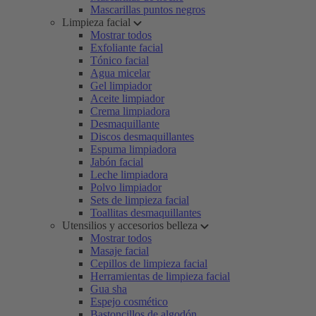
Mascarillas puntos negros
Limpieza facial
Mostrar todos
Exfoliante facial
Tónico facial
Agua micelar
Gel limpiador
Aceite limpiador
Crema limpiadora
Desmaquillante
Discos desmaquillantes
Espuma limpiadora
Jabón facial
Leche limpiadora
Polvo limpiador
Sets de limpieza facial
Toallitas desmaquillantes
Utensilios y accesorios belleza
Mostrar todos
Masaje facial
Cepillos de limpieza facial
Herramientas de limpieza facial
Gua sha
Espejo cosmético
Bastoncillos de algodón