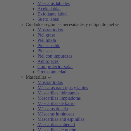
Máscaras labiales
Aceite labial
Exfoliante labial
Suero labial
Cuidados según las necesidades y el tipo de piel
Mostrar todos
Piel grasa
Piel mixta
Piel sensible
Piel seca
Piel con impurezas
Antirojeces
Con protector solar
Crema antiedad
Mascarillas
Mostrar todos
Máscaras para ojos y labios
Mascarillas hidratantes
Mascarillas limpiadoras
Mascarillas de barro
Máscaras de tela
Máscaras luminosas
Mascarillas anti espinillas
Mascarillas antiedad
Mascarillas de noche