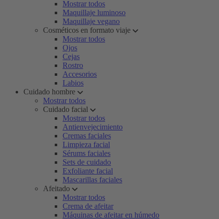
Mostrar todos
Maquillaje luminoso
Maquillaje vegano
Cosméticos en formato viaje
Mostrar todos
Ojos
Cejas
Rostro
Accesorios
Labios
Cuidado hombre
Mostrar todos
Cuidado facial
Mostrar todos
Antienvejecimiento
Cremas faciales
Limpieza facial
Sérums faciales
Sets de cuidado
Exfoliante facial
Mascarillas faciales
Afeitado
Mostrar todos
Crema de afeitar
Máquinas de afeitar en húmedo