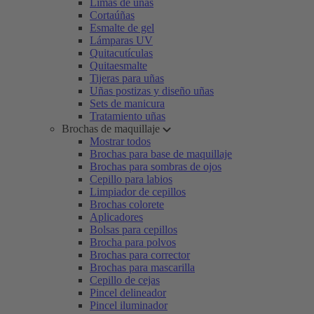
Limas de uñas
Cortaúñas
Esmalte de gel
Lámparas UV
Quitacutículas
Quitaesmalte
Tijeras para uñas
Uñas postizas y diseño uñas
Sets de manicura
Tratamiento uñas
Brochas de maquillaje
Mostrar todos
Brochas para base de maquillaje
Brochas para sombras de ojos
Cepillo para labios
Limpiador de cepillos
Brochas colorete
Aplicadores
Bolsas para cepillos
Brocha para polvos
Brochas para corrector
Brochas para mascarilla
Cepillo de cejas
Pincel delineador
Pincel iluminador