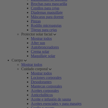
Brochas para mascarilla
Cepillos para cejas
Diademas maquillaje
Máscaras para dormir
Pinzas
Rodillo microagujas
Tijeras para cejas
Protector solar facial
Mostrar todos
After sun
Autobronceadores
Crema solar
Maquillaje solar
Cuerpo
Mostrar todos
Cuidado corporal
Mostrar todos
Lociones corporales
Desodorantes
Mantecas corporales
Aceites corporales
Anticelulíticos
Aceite e infusión de sauna
Aceites esenciales y para masajes
Cuello y escote