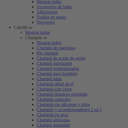
Mostrar todos
Accesorios de baño
Albornoces
Toallas de mano
Neceseres
Cabello
Mostrar todos
Champús
Mostrar todos
Champú de queratina
Pre champú
Champú de aceite de argán
Champú suavizante
Champú voluminizador
Champú para hombres
Champú plata
Champús árbol de té
Champús con color
Champús limpieza profunda
Champús naturales
Champús sin siliconas y otros
Champús y acondicionadores 2 en 1
Champús en seco
Champú anticaspa
Champú reparador