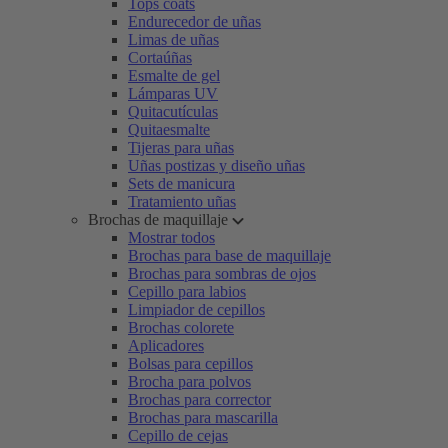
Tops coats
Endurecedor de uñas
Limas de uñas
Cortaúñas
Esmalte de gel
Lámparas UV
Quitacutículas
Quitaesmalte
Tijeras para uñas
Uñas postizas y diseño uñas
Sets de manicura
Tratamiento uñas
Brochas de maquillaje
Mostrar todos
Brochas para base de maquillaje
Brochas para sombras de ojos
Cepillo para labios
Limpiador de cepillos
Brochas colorete
Aplicadores
Bolsas para cepillos
Brocha para polvos
Brochas para corrector
Brochas para mascarilla
Cepillo de cejas