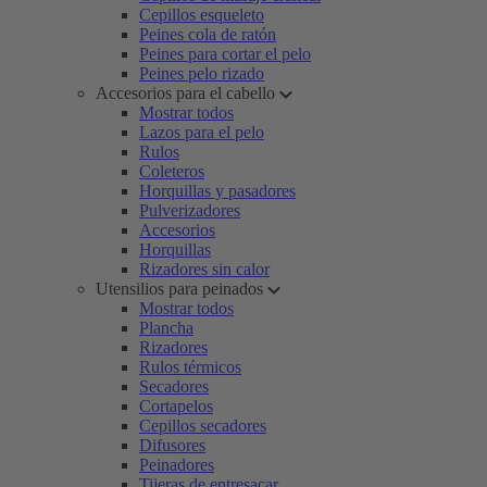
Cepillos esqueleto
Peines cola de ratón
Peines para cortar el pelo
Peines pelo rizado
Accesorios para el cabello
Mostrar todos
Lazos para el pelo
Rulos
Coleteros
Horquillas y pasadores
Pulverizadores
Accesorios
Horquillas
Rizadores sin calor
Utensilios para peinados
Mostrar todos
Plancha
Rizadores
Rulos térmicos
Secadores
Cortapelos
Cepillos secadores
Difusores
Peinadores
Tijeras de entresacar