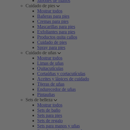
Jabones de manos
Cuidado de pies
Mostrar todos
Bañeras para pies
Cremas para pies
Mascarillas para pies
Exfoliantes para pies
Productos quita callos
Cuidado de pies
Spray para pies
Cuidado de uñas
Mostrar todos
Limas de uñas
Quitacutículas
Cortaúñas y cortacutículas
Aceites y lápices de cuidado
Tijeras de uñas
Endurecedor de uñas
Pintauñas
Sets de belleza
Mostrar todos
Sets de baño
Sets para pies
Sets de regalo
Sets para manos y uñas