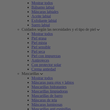
Mostrar todos
Bálsamo labial
Máscaras labiales
Aceite labial
Exfoliante labial
Suero labial
Cuidados según las necesidades y el tipo de piel
Mostrar todos
Piel grasa
Piel mixta
Piel sensible
Piel seca
Piel con impurezas
Antirojeces
Con protector solar
Crema antiedad
Mascarillas
Mostrar todos
Máscaras para ojos y labios
Mascarillas hidratantes
Mascarillas limpiadoras
Mascarillas de barro
Máscaras de tela
Máscaras luminosas
Mascarillas anti espinillas