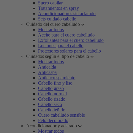
Suero capilar
Tratamientos en spray
Acondicionadores sin aclarado
Sets cuidado cabello
Cuidado del cuero cabelludo
Mostrar todos
Aceite para el cuero cabelludo
Exfoliantes para el cuero cabelludo
Lociones para el cabello
Protectores solares para el cabello
Cuidados según el tipo de cabello
Mostrar todos
Anticaída
Anticaspa
Antiencrespamiento
Cabello fino y liso
Cabello graso
Cabello normal
Cabello rizado
Cabello seco
Cabello teñido
Cuero cabelludo sensible
Pelo decolorado
Acondicionador y aclarado
Mostrar todos