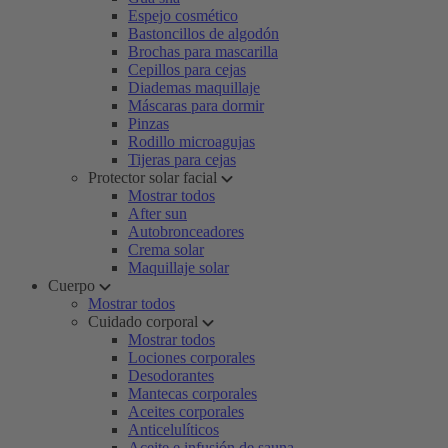
Espejo cosmético
Bastoncillos de algodón
Brochas para mascarilla
Cepillos para cejas
Diademas maquillaje
Máscaras para dormir
Pinzas
Rodillo microagujas
Tijeras para cejas
Protector solar facial
Mostrar todos
After sun
Autobronceadores
Crema solar
Maquillaje solar
Cuerpo
Mostrar todos
Cuidado corporal
Mostrar todos
Lociones corporales
Desodorantes
Mantecas corporales
Aceites corporales
Anticelulíticos
Aceite e infusión de sauna