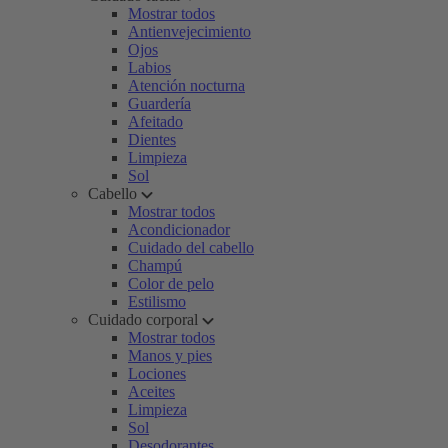
Mostrar todos
Antienvejecimiento
Ojos
Labios
Atención nocturna
Guardería
Afeitado
Dientes
Limpieza
Sol
Cabello
Mostrar todos
Acondicionador
Cuidado del cabello
Champú
Color de pelo
Estilismo
Cuidado corporal
Mostrar todos
Manos y pies
Lociones
Aceites
Limpieza
Sol
Desodorantes