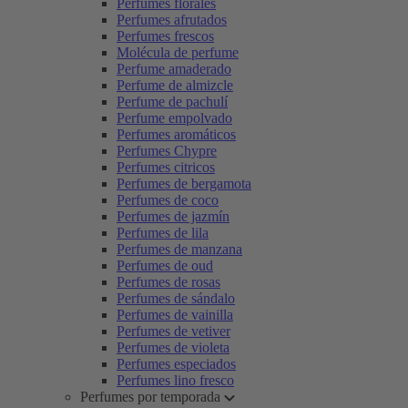
Perfumes florales
Perfumes afrutados
Perfumes frescos
Molécula de perfume
Perfume amaderado
Perfume de almizcle
Perfume de pachulí
Perfume empolvado
Perfumes aromáticos
Perfumes Chypre
Perfumes citricos
Perfumes de bergamota
Perfumes de coco
Perfumes de jazmín
Perfumes de lila
Perfumes de manzana
Perfumes de oud
Perfumes de rosas
Perfumes de sándalo
Perfumes de vainilla
Perfumes de vetiver
Perfumes de violeta
Perfumes especiados
Perfumes lino fresco
Perfumes por temporada