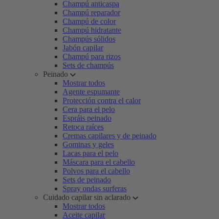
Champú anticaspa
Champú reparador
Champú de color
Champú hidratante
Champús sólidos
Jabón capilar
Champú para rizos
Sets de champús
Peinado
Mostrar todos
Agente espumante
Protección contra el calor
Cera para el pelo
Espráis peinado
Retoca raíces
Cremas capilares y de peinado
Gominas y geles
Lacas para el pelo
Máscara para el cabello
Polvos para el cabello
Sets de peinado
Spray ondas surferas
Cuidado capilar sin aclarado
Mostrar todos
Aceite capilar