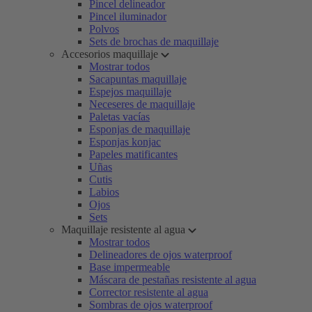
Pincel delineador
Pincel iluminador
Polvos
Sets de brochas de maquillaje
Accesorios maquillaje
Mostrar todos
Sacapuntas maquillaje
Espejos maquillaje
Neceseres de maquillaje
Paletas vacías
Esponjas de maquillaje
Esponjas konjac
Papeles matificantes
Uñas
Cutis
Labios
Ojos
Sets
Maquillaje resistente al agua
Mostrar todos
Delineadores de ojos waterproof
Base impermeable
Máscara de pestañas resistente al agua
Corrector resistente al agua
Sombras de ojos waterproof