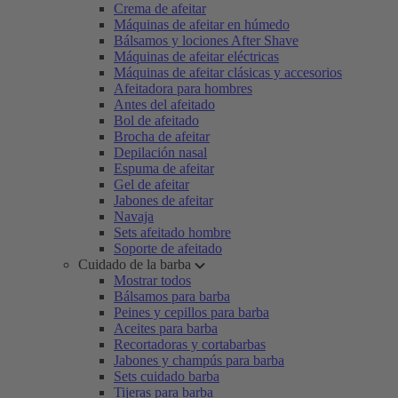
Crema de afeitar
Máquinas de afeitar en húmedo
Bálsamos y lociones After Shave
Máquinas de afeitar eléctricas
Máquinas de afeitar clásicas y accesorios
Afeitadora para hombres
Antes del afeitado
Bol de afeitado
Brocha de afeitar
Depilación nasal
Espuma de afeitar
Gel de afeitar
Jabones de afeitar
Navaja
Sets afeitado hombre
Soporte de afeitado
Cuidado de la barba
Mostrar todos
Bálsamos para barba
Peines y cepillos para barba
Aceites para barba
Recortadoras y cortabarbas
Jabones y champús para barba
Sets cuidado barba
Tijeras para barba