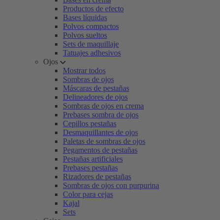
Productos de efecto
Bases líquidas
Polvos compactos
Polvos sueltos
Sets de maquillaje
Tatuajes adhesivos
Ojos
Mostrar todos
Sombras de ojos
Máscaras de pestañas
Delineadores de ojos
Sombras de ojos en crema
Prebases sombra de ojos
Cepillos pestañas
Desmaquillantes de ojos
Paletas de sombras de ojos
Pegamentos de pestañas
Pestañas artificiales
Prebases pestañas
Rizadores de pestañas
Sombras de ojos con purpurina
Color para cejas
Kajal
Sets