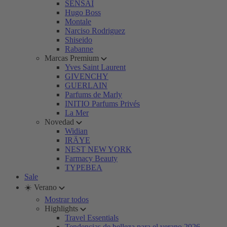
SENSAI
Hugo Boss
Montale
Narciso Rodriguez
Shiseido
Rabanne
Marcas Premium
Yves Saint Laurent
GIVENCHY
GUERLAIN
Parfums de Marly
INITIO Parfums Privés
La Mer
Novedad
Widian
IRÄYE
NEST NEW YORK
Farmacy Beauty
TYPEBEA
Sale
☀️ Verano
Mostrar todos
Highlights
Travel Essentials
Tendencias de belleza para el verano 2026