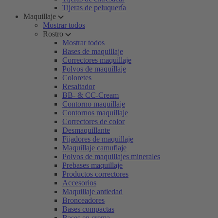
Tijeras de peluquería
Maquillaje
Mostrar todos
Rostro
Mostrar todos
Bases de maquillaje
Correctores maquillaje
Polvos de maquillaje
Coloretes
Resaltador
BB- & CC-Cream
Contorno maquillaje
Contornos maquillaje
Correctores de color
Desmaquillante
Fijadores de maquillaje
Maquillaje camuflaje
Polvos de maquillajes minerales
Prebases maquillaje
Productos correctores
Accesorios
Maquillaje antiedad
Bronceadores
Bases compactas
Bases en crema