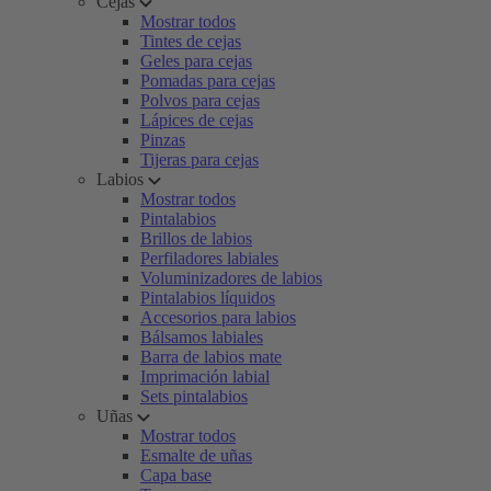
Cejas
Mostrar todos
Tintes de cejas
Geles para cejas
Pomadas para cejas
Polvos para cejas
Lápices de cejas
Pinzas
Tijeras para cejas
Labios
Mostrar todos
Pintalabios
Brillos de labios
Perfiladores labiales
Voluminizadores de labios
Pintalabios líquidos
Accesorios para labios
Bálsamos labiales
Barra de labios mate
Imprimación labial
Sets pintalabios
Uñas
Mostrar todos
Esmalte de uñas
Capa base