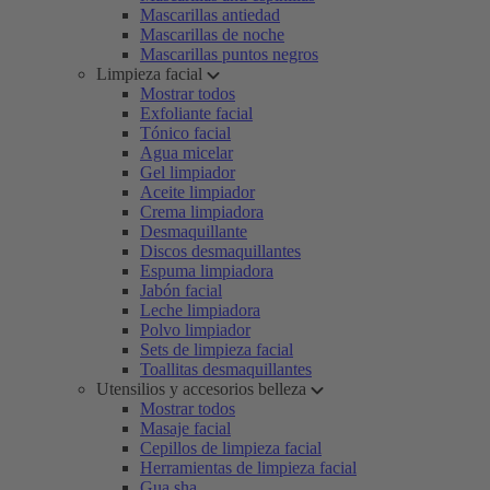
Mascarillas antiedad
Mascarillas de noche
Mascarillas puntos negros
Limpieza facial
Mostrar todos
Exfoliante facial
Tónico facial
Agua micelar
Gel limpiador
Aceite limpiador
Crema limpiadora
Desmaquillante
Discos desmaquillantes
Espuma limpiadora
Jabón facial
Leche limpiadora
Polvo limpiador
Sets de limpieza facial
Toallitas desmaquillantes
Utensilios y accesorios belleza
Mostrar todos
Masaje facial
Cepillos de limpieza facial
Herramientas de limpieza facial
Gua sha