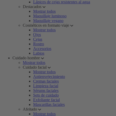
Lápices de cejas resistentes al agua
Destacados
Mostrar todos
Maquillaje luminoso
Maquillaje vegano
Cosméticos en formato viaje
Mostrar todos
Ojos
Cejas
Rostro
Accesorios
Labios
Cuidado hombre
Mostrar todos
Cuidado facial
Mostrar todos
Antienvejecimiento
Cremas faciales
Limpieza facial
Sérums faciales
Sets de cuidado
Exfoliante facial
Mascarillas faciales
Afeitado
Mostrar todos