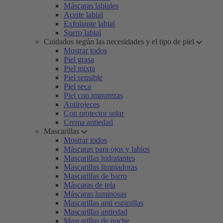
Máscaras labiales
Aceite labial
Exfoliante labial
Suero labial
Cuidados según las necesidades y el tipo de piel
Mostrar todos
Piel grasa
Piel mixta
Piel sensible
Piel seca
Piel con impurezas
Antirojeces
Con protector solar
Crema antiedad
Mascarillas
Mostrar todos
Máscaras para ojos y labios
Mascarillas hidratantes
Mascarillas limpiadoras
Mascarillas de barro
Máscaras de tela
Máscaras luminosas
Mascarillas anti espinillas
Mascarillas antiedad
Mascarillas de noche