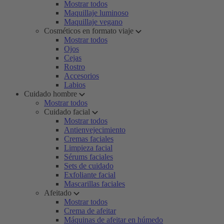
Mostrar todos
Maquillaje luminoso
Maquillaje vegano
Cosméticos en formato viaje
Mostrar todos
Ojos
Cejas
Rostro
Accesorios
Labios
Cuidado hombre
Mostrar todos
Cuidado facial
Mostrar todos
Antienvejecimiento
Cremas faciales
Limpieza facial
Sérums faciales
Sets de cuidado
Exfoliante facial
Mascarillas faciales
Afeitado
Mostrar todos
Crema de afeitar
Máquinas de afeitar en húmedo