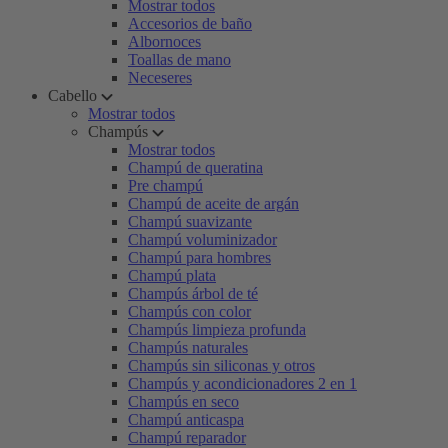
Mostrar todos
Accesorios de baño
Albornoces
Toallas de mano
Neceseres
Cabello
Mostrar todos
Champús
Mostrar todos
Champú de queratina
Pre champú
Champú de aceite de argán
Champú suavizante
Champú voluminizador
Champú para hombres
Champú plata
Champús árbol de té
Champús con color
Champús limpieza profunda
Champús naturales
Champús sin siliconas y otros
Champús y acondicionadores 2 en 1
Champús en seco
Champú anticaspa
Champú reparador