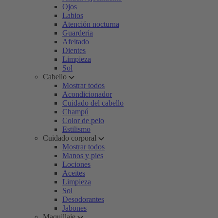
Ojos
Labios
Atención nocturna
Guardería
Afeitado
Dientes
Limpieza
Sol
Cabello
Mostrar todos
Acondicionador
Cuidado del cabello
Champú
Color de pelo
Estilismo
Cuidado corporal
Mostrar todos
Manos y pies
Lociones
Aceites
Limpieza
Sol
Desodorantes
Jabones
Maquillaje