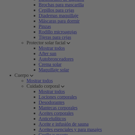
Brochas para mascarilla
Cepillos para cejas
Diademas maquillaje
Máscaras para dormir
Pinzas
Rodillo microagujas
Tijeras para cejas
Protector solar facial
Mostrar todos
After sun
Autobronceadores
Crema solar
Maquillaje solar
Cuerpo
Mostrar todos
Cuidado corporal
Mostrar todos
Lociones corporales
Desodorantes
Mantecas corporales
Aceites corporales
Anticelulíticos
Aceite e infusión de sauna
Aceites esenciales y para masajes
Cuello y escote