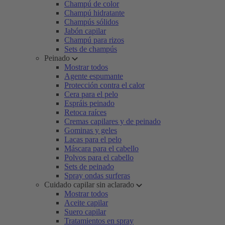
Champú de color
Champú hidratante
Champús sólidos
Jabón capilar
Champú para rizos
Sets de champús
Peinado
Mostrar todos
Agente espumante
Protección contra el calor
Cera para el pelo
Espráis peinado
Retoca raíces
Cremas capilares y de peinado
Gominas y geles
Lacas para el pelo
Máscara para el cabello
Polvos para el cabello
Sets de peinado
Spray ondas surferas
Cuidado capilar sin aclarado
Mostrar todos
Aceite capilar
Suero capilar
Tratamientos en spray