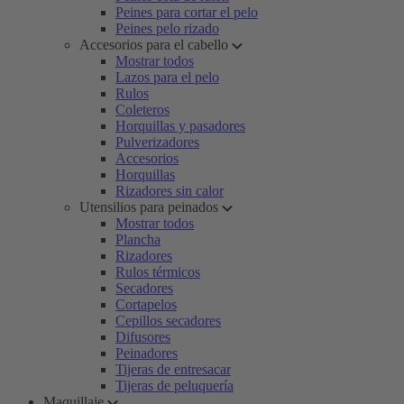
Peines para cortar el pelo
Peines pelo rizado
Accesorios para el cabello
Mostrar todos
Lazos para el pelo
Rulos
Coleteros
Horquillas y pasadores
Pulverizadores
Accesorios
Horquillas
Rizadores sin calor
Utensilios para peinados
Mostrar todos
Plancha
Rizadores
Rulos térmicos
Secadores
Cortapelos
Cepillos secadores
Difusores
Peinadores
Tijeras de entresacar
Tijeras de peluquería
Maquillaje