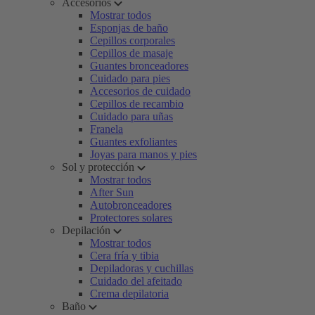
Accesorios
Mostrar todos
Esponjas de baño
Cepillos corporales
Cepillos de masaje
Guantes bronceadores
Cuidado para pies
Accesorios de cuidado
Cepillos de recambio
Cuidado para uñas
Franela
Guantes exfoliantes
Joyas para manos y pies
Sol y protección
Mostrar todos
After Sun
Autobronceadores
Protectores solares
Depilación
Mostrar todos
Cera fría y tibia
Depiladoras y cuchillas
Cuidado del afeitado
Crema depilatoria
Baño