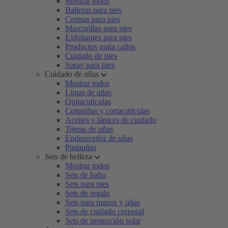
Mostrar todos
Bañeras para pies
Cremas para pies
Mascarillas para pies
Exfoliantes para pies
Productos quita callos
Cuidado de pies
Spray para pies
Cuidado de uñas
Mostrar todos
Limas de uñas
Quitacutículas
Cortaúñas y cortacutículas
Aceites y lápices de cuidado
Tijeras de uñas
Endurecedor de uñas
Pintauñas
Sets de belleza
Mostrar todos
Sets de baño
Sets para pies
Sets de regalo
Sets para manos y uñas
Sets de cuidado corporal
Sets de protección solar