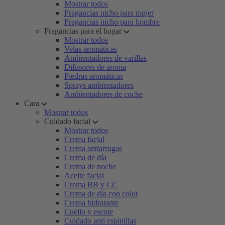
Mostrar todos
Fragancias nicho para mujer
Fragancias nicho para hombre
Fragancias para el hogar
Mostrar todos
Velas aromáticas
Ambientadores de varillas
Difusores de aroma
Piedras aromáticas
Sprays ambientadores
Ambientadores de coche
Cara
Mostrar todos
Cuidado facial
Mostrar todos
Crema facial
Crema antiarrugas
Crema de día
Crema de noche
Aceite facial
Crema BB y CC
Crema de día con color
Crema hidratante
Cuello y escote
Cuidado anti espinillas