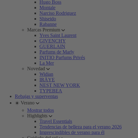
Hugo Boss
Montale
Narciso Rodriguez
Shiseido
Rabanne
Marcas Premium
Yves Saint Laurent
GIVENCHY
GUERLAIN
Parfums de Marly
INITIO Parfums Privés
La Mer
Novedad
Widian
IRÄYE
NEST NEW YORK
TYPEBEA
Rebajas y superventas
☀️ Verano
Mostrar todos
Highlights
Travel Essentials
Tendencias de belleza para el verano 2026
Imprescindibles de verano para él
Cuidado del sol