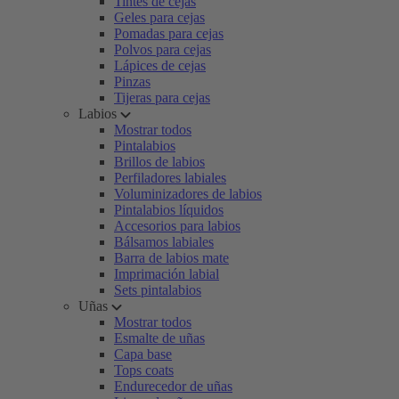
Tintes de cejas
Geles para cejas
Pomadas para cejas
Polvos para cejas
Lápices de cejas
Pinzas
Tijeras para cejas
Labios
Mostrar todos
Pintalabios
Brillos de labios
Perfiladores labiales
Voluminizadores de labios
Pintalabios líquidos
Accesorios para labios
Bálsamos labiales
Barra de labios mate
Imprimación labial
Sets pintalabios
Uñas
Mostrar todos
Esmalte de uñas
Capa base
Tops coats
Endurecedor de uñas