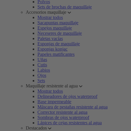
Polvos
Sets de brochas de maquillaje
Accesorios maquillaje
Mostrar todos
Sacapuntas maquillaje
Espejos maquillaje
Neceseres de maquillaje
Paletas vacías
Esponjas de maquillaje
Esponjas konjac
Papeles matificantes
Uñas
Cutis
Labios
Ojos
Sets
Maquillaje resistente al agua
Mostrar todos
Delineadores de ojos waterproof
Base impermeable
Máscara de pestañas resistente al agua
Corrector resistente al agua
Sombras de ojos waterproof
Lápices de cejas resistentes al agua
Destacados