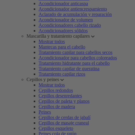
Acondicionador anticaspa
Acondicionador antiencrespamiento
Aclarado de acumulación y reparación
Acondicionador de volumen
Acondicionadores cabello rizado
Acondicionadores sólidos
Mascarilla y tratamiento capilares
Mostrar todos
Mantecas para el cabello
Tratamiento capilar para cabellos secos
Acondicionador para cabellos coloreados
Tratamiento hidratante para el cabello
Tratamiento capilar de queratina
Tratamiento capilar rizos
Cepillos y peines
Mostrar todos
Cepillos redondos
Cepillos desenredantes
Cepillos de paleta y planos
Cepillos de madera
Peines
Cepillos de cerdas de jabalí
Cepillos de masaje craneal
Cepillos esqueleto
Peines cola de ratón