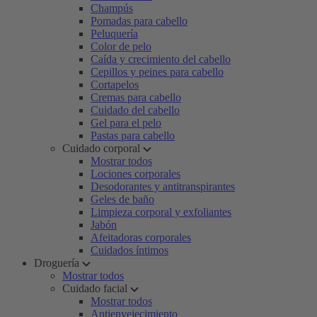
Champús
Pomadas para cabello
Peluquería
Color de pelo
Caída y crecimiento del cabello
Cepillos y peines para cabello
Cortapelos
Cremas para cabello
Cuidado del cabello
Gel para el pelo
Pastas para cabello
Cuidado corporal
Mostrar todos
Lociones corporales
Desodorantes y antitranspirantes
Geles de baño
Limpieza corporal y exfoliantes
Jabón
Afeitadoras corporales
Cuidados íntimos
Droguería
Mostrar todos
Cuidado facial
Mostrar todos
Antienvejecimiento