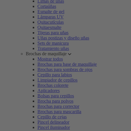
Limas de uñas
Cortaúñas
Esmalte de gel
Lámparas UV
Quitacutículas
Quitaesmalte
Tijeras para uñas
Uñas postizas y diseño uñas
Sets de manicura
Tratamiento uñas
Brochas de maquillaje
Mostrar todos
Brochas para base de maquillaje
Brochas para sombras de ojos
Cepillo para labios
Limpiador de cepillos
Brochas colorete
Aplicadores
Bolsas para cepillos
Brocha para polvos
Brochas para corrector
Brochas para mascarilla
Cepillo de cejas
Pincel delineador
Pincel iluminador