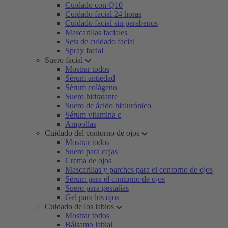
Cuidado con Q10
Cuidado facial 24 horas
Cuidado facial sin parabenos
Mascarillas faciales
Sets de cuidado facial
Spray facial
Suero facial
Mostrar todos
Sérum antiedad
Sérum colágeno
Suero hidratante
Suero de ácido hialurónico
Sérum vitamina c
Ampollas
Cuidado del contorno de ojos
Mostrar todos
Suero para cejas
Crema de ojos
Mascarillas y parches para el contorno de ojos
Sérum para el contorno de ojos
Suero para pestañas
Gel para los ojos
Cuidado de los labios
Mostrar todos
Bálsamo labial