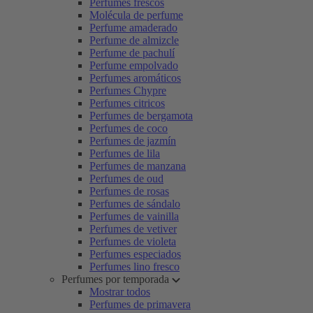
Perfumes frescos
Molécula de perfume
Perfume amaderado
Perfume de almizcle
Perfume de pachulí
Perfume empolvado
Perfumes aromáticos
Perfumes Chypre
Perfumes citricos
Perfumes de bergamota
Perfumes de coco
Perfumes de jazmín
Perfumes de lila
Perfumes de manzana
Perfumes de oud
Perfumes de rosas
Perfumes de sándalo
Perfumes de vainilla
Perfumes de vetiver
Perfumes de violeta
Perfumes especiados
Perfumes lino fresco
Perfumes por temporada
Mostrar todos
Perfumes de primavera