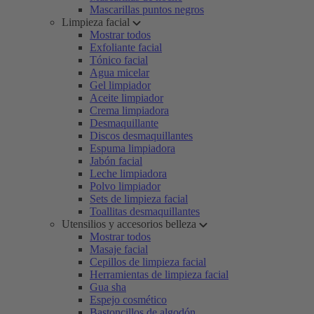
Mascarillas puntos negros
Limpieza facial
Mostrar todos
Exfoliante facial
Tónico facial
Agua micelar
Gel limpiador
Aceite limpiador
Crema limpiadora
Desmaquillante
Discos desmaquillantes
Espuma limpiadora
Jabón facial
Leche limpiadora
Polvo limpiador
Sets de limpieza facial
Toallitas desmaquillantes
Utensilios y accesorios belleza
Mostrar todos
Masaje facial
Cepillos de limpieza facial
Herramientas de limpieza facial
Gua sha
Espejo cosmético
Bastoncillos de algodón