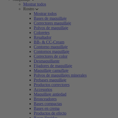
Mostrar todos
Rostro
Mostrar todos
Bases de maquillaje
Correctores maquillaje
Polvos de maquillaje
Coloretes
Resaltador
BB- & CC-Cream
Contorno maquillaje
Contornos maquillaje
Correctores de color
Desmaquillante
Fijadores de maquillaje
Maquillaje camuflaje
Polvos de maquillajes minerales
Prebases maquillaje
Productos correctores
Accesorios
Maquillaje antiedad
Bronceadores
Bases compactas
Bases en crema
Productos de efecto
Bases líquidas