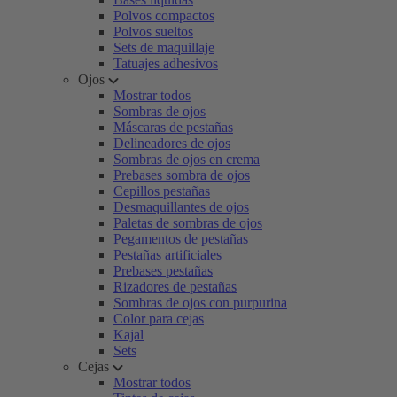
Polvos compactos
Polvos sueltos
Sets de maquillaje
Tatuajes adhesivos
Ojos
Mostrar todos
Sombras de ojos
Máscaras de pestañas
Delineadores de ojos
Sombras de ojos en crema
Prebases sombra de ojos
Cepillos pestañas
Desmaquillantes de ojos
Paletas de sombras de ojos
Pegamentos de pestañas
Pestañas artificiales
Prebases pestañas
Rizadores de pestañas
Sombras de ojos con purpurina
Color para cejas
Kajal
Sets
Cejas
Mostrar todos