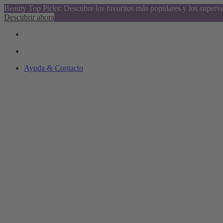
Beauty Top Picks: Descubre los favoritos más populares y los superv
Descubrir ahora
Ayuda & Contacto