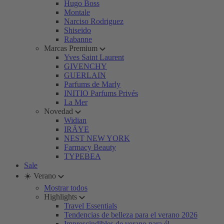
Hugo Boss
Montale
Narciso Rodriguez
Shiseido
Rabanne
Marcas Premium
Yves Saint Laurent
GIVENCHY
GUERLAIN
Parfums de Marly
INITIO Parfums Privés
La Mer
Novedad
Widian
IRÄYE
NEST NEW YORK
Farmacy Beauty
TYPEBEA
Sale
☀️ Verano
Mostrar todos
Highlights
Travel Essentials
Tendencias de belleza para el verano 2026
Imprescindibles de verano para él