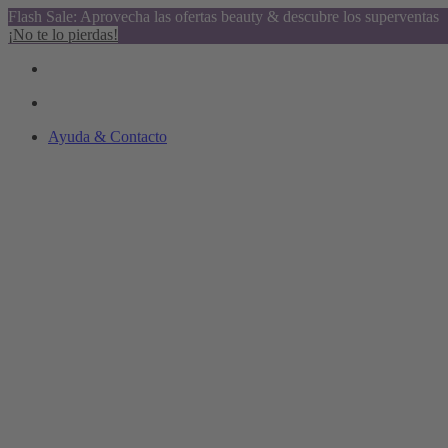
Flash Sale: Aprovecha las ofertas beauty & descubre los superventas
¡No te lo pierdas!
Ayuda & Contacto