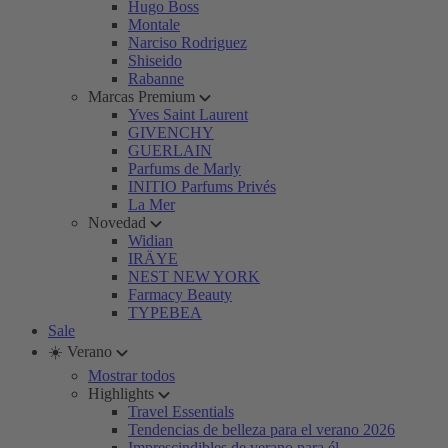
Hugo Boss
Montale
Narciso Rodriguez
Shiseido
Rabanne
Marcas Premium
Yves Saint Laurent
GIVENCHY
GUERLAIN
Parfums de Marly
INITIO Parfums Privés
La Mer
Novedad
Widian
IRÄYE
NEST NEW YORK
Farmacy Beauty
TYPEBEA
Sale
☀️ Verano
Mostrar todos
Highlights
Travel Essentials
Tendencias de belleza para el verano 2026
Imprescindibles de verano para él