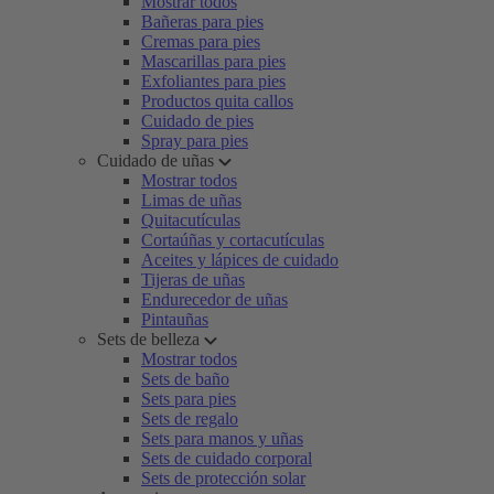
Mostrar todos
Bañeras para pies
Cremas para pies
Mascarillas para pies
Exfoliantes para pies
Productos quita callos
Cuidado de pies
Spray para pies
Cuidado de uñas
Mostrar todos
Limas de uñas
Quitacutículas
Cortaúñas y cortacutículas
Aceites y lápices de cuidado
Tijeras de uñas
Endurecedor de uñas
Pintauñas
Sets de belleza
Mostrar todos
Sets de baño
Sets para pies
Sets de regalo
Sets para manos y uñas
Sets de cuidado corporal
Sets de protección solar