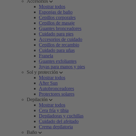
Accesorios
Mostrar todos
Esponjas de baño
Cepillos corporales
Cepillos de masaje
Guantes bronceadores
Cuidado para pies
Accesorios de cuidado
Cepillos de recambio
Cuidado para uñas
Franela
Guantes exfoliantes
Joyas para manos y pies
Sol y protección
Mostrar todos
After Sun
Autobronceadores
Protectores solares
Depilación
Mostrar todos
Cera fría y tibia
Depiladoras y cuchillas
Cuidado del afeitado
Crema depilatoria
Baño