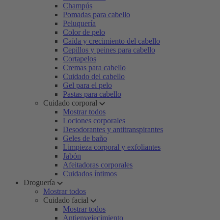
Champús
Pomadas para cabello
Peluquería
Color de pelo
Caída y crecimiento del cabello
Cepillos y peines para cabello
Cortapelos
Cremas para cabello
Cuidado del cabello
Gel para el pelo
Pastas para cabello
Cuidado corporal
Mostrar todos
Lociones corporales
Desodorantes y antitranspirantes
Geles de baño
Limpieza corporal y exfoliantes
Jabón
Afeitadoras corporales
Cuidados íntimos
Droguería
Mostrar todos
Cuidado facial
Mostrar todos
Antienvejecimiento