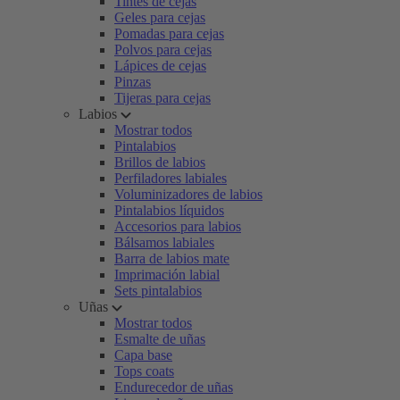
Tintes de cejas
Geles para cejas
Pomadas para cejas
Polvos para cejas
Lápices de cejas
Pinzas
Tijeras para cejas
Labios
Mostrar todos
Pintalabios
Brillos de labios
Perfiladores labiales
Voluminizadores de labios
Pintalabios líquidos
Accesorios para labios
Bálsamos labiales
Barra de labios mate
Imprimación labial
Sets pintalabios
Uñas
Mostrar todos
Esmalte de uñas
Capa base
Tops coats
Endurecedor de uñas