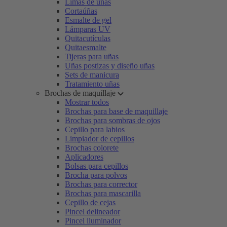
Limas de uñas
Cortaúñas
Esmalte de gel
Lámparas UV
Quitacutículas
Quitaesmalte
Tijeras para uñas
Uñas postizas y diseño uñas
Sets de manicura
Tratamiento uñas
Brochas de maquillaje
Mostrar todos
Brochas para base de maquillaje
Brochas para sombras de ojos
Cepillo para labios
Limpiador de cepillos
Brochas colorete
Aplicadores
Bolsas para cepillos
Brocha para polvos
Brochas para corrector
Brochas para mascarilla
Cepillo de cejas
Pincel delineador
Pincel iluminador