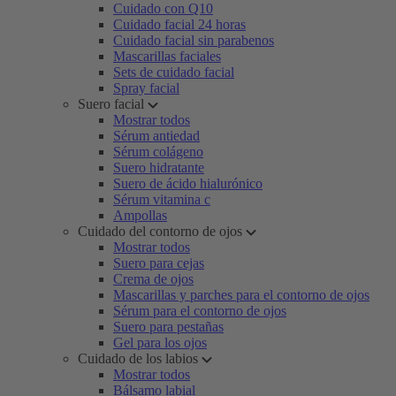
Cuidado con Q10
Cuidado facial 24 horas
Cuidado facial sin parabenos
Mascarillas faciales
Sets de cuidado facial
Spray facial
Suero facial
Mostrar todos
Sérum antiedad
Sérum colágeno
Suero hidratante
Suero de ácido hialurónico
Sérum vitamina c
Ampollas
Cuidado del contorno de ojos
Mostrar todos
Suero para cejas
Crema de ojos
Mascarillas y parches para el contorno de ojos
Sérum para el contorno de ojos
Suero para pestañas
Gel para los ojos
Cuidado de los labios
Mostrar todos
Bálsamo labial