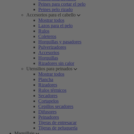
Peines para cortar el pelo
Peines pelo rizado
Accesorios para el cabello
Mostrar todos
Lazos para el pelo
Rulos
Coleteros
Horquillas y pasadores
Pulverizadores
Accesorios
Horquillas
Rizadores sin calor
Utensilios para peinados
Mostrar todos
Plancha
Rizadores
Rulos térmicos
Secadores
Cortapelos
Cepillos secadores
Difusores
Peinadores
Tijeras de entresacar
Tijeras de peluquería
Maquillaje