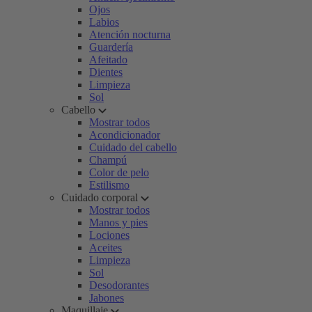
Ojos
Labios
Atención nocturna
Guardería
Afeitado
Dientes
Limpieza
Sol
Cabello
Mostrar todos
Acondicionador
Cuidado del cabello
Champú
Color de pelo
Estilismo
Cuidado corporal
Mostrar todos
Manos y pies
Lociones
Aceites
Limpieza
Sol
Desodorantes
Jabones
Maquillaje