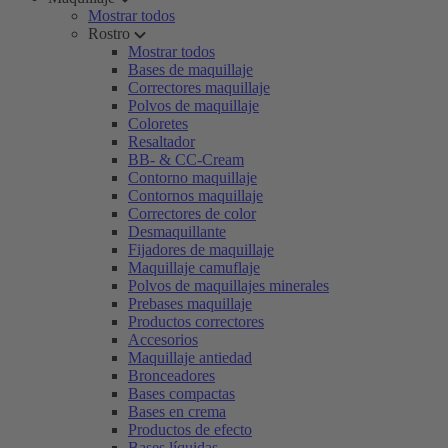
Mostrar todos
Rostro
Mostrar todos
Bases de maquillaje
Correctores maquillaje
Polvos de maquillaje
Coloretes
Resaltador
BB- & CC-Cream
Contorno maquillaje
Contornos maquillaje
Correctores de color
Desmaquillante
Fijadores de maquillaje
Maquillaje camuflaje
Polvos de maquillajes minerales
Prebases maquillaje
Productos correctores
Accesorios
Maquillaje antiedad
Bronceadores
Bases compactas
Bases en crema
Productos de efecto
Bases líquidas