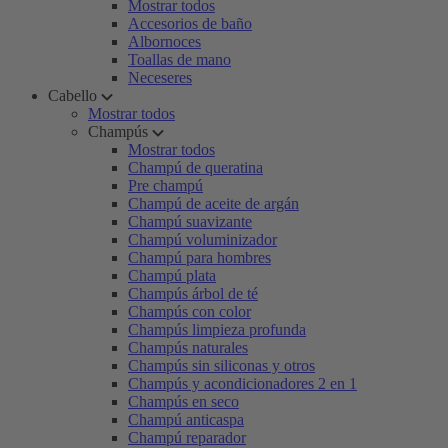
Mostrar todos
Accesorios de baño
Albornoces
Toallas de mano
Neceseres
Cabello
Mostrar todos
Champús
Mostrar todos
Champú de queratina
Pre champú
Champú de aceite de argán
Champú suavizante
Champú voluminizador
Champú para hombres
Champú plata
Champús árbol de té
Champús con color
Champús limpieza profunda
Champús naturales
Champús sin siliconas y otros
Champús y acondicionadores 2 en 1
Champús en seco
Champú anticaspa
Champú reparador