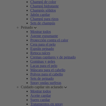
Champú de color
Champú hidratante
Champús sólidos
Jabón capilar
Champú para rizos
Sets de champús
Peinado
Mostrar todos
Agente espumante
Protección contra el calor
Cera para el pelo
Espráis peinado
Retoca raíces
Cremas capilares y de peinado
Gominas y geles
Lacas para el pelo
Máscara para el cabello
Polvos para el cabello
Sets de peinado
Spray ondas surferas
Cuidado capilar sin aclarado
Mostrar todos
Aceite capilar
Suero capilar
Tratamientos en spray