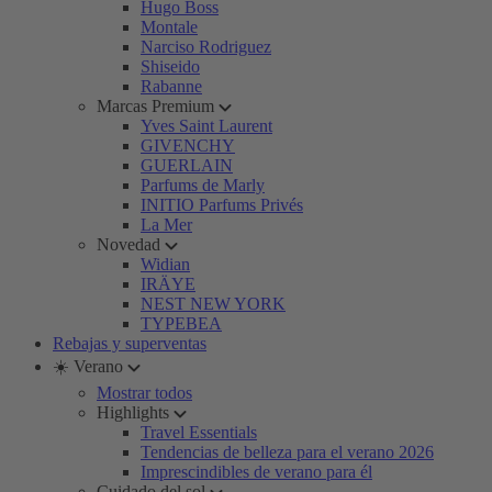
Hugo Boss
Montale
Narciso Rodriguez
Shiseido
Rabanne
Marcas Premium
Yves Saint Laurent
GIVENCHY
GUERLAIN
Parfums de Marly
INITIO Parfums Privés
La Mer
Novedad
Widian
IRÄYE
NEST NEW YORK
TYPEBEA
Rebajas y superventas
☀️ Verano
Mostrar todos
Highlights
Travel Essentials
Tendencias de belleza para el verano 2026
Imprescindibles de verano para él
Cuidado del sol