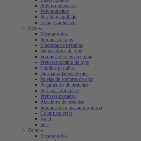
Polvos compactos
Polvos sueltos
Sets de maquillaje
Tatuajes adhesivos
Ojos
Mostrar todos
Sombras de ojos
Máscaras de pestañas
Delineadores de ojos
Sombras de ojos en crema
Prebases sombra de ojos
Cepillos pestañas
Desmaquillantes de ojos
Paletas de sombras de ojos
Pegamentos de pestañas
Pestañas artificiales
Prebases pestañas
Rizadores de pestañas
Sombras de ojos con purpurina
Color para cejas
Kajal
Sets
Cejas
Mostrar todos