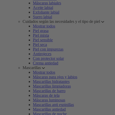
Máscaras labiales
Aceite labial
Exfoliante labial
Suero labial
Cuidados según las necesidades y el tipo de piel
Mostrar todos
Piel grasa
Piel mixta
Piel sensible
Piel seca
Piel con impurezas
Antirojeces
Con protector solar
Crema antiedad
Mascarillas
Mostrar todos
Máscaras para ojos y labios
Mascarillas hidratantes
Mascarillas limpiadoras
Mascarillas de barro
Máscaras de tela
Máscaras luminosas
Mascarillas anti espinillas
Mascarillas antiedad
Mascarillas de noche