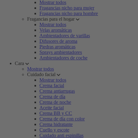
Mostrar todos
Fragancias nicho para mujer
Fragancias nicho para hombre
Fragancias para el hogar
Mostrar todos
Velas aromáticas
Ambientadores de varillas
Difusores de aroma
Piedras aromáticas
Sprays ambientadores
Ambientadores de coche
Cara
Mostrar todos
Cuidado facial
Mostrar todos
Crema facial
Crema antiarrugas
Crema de día
Crema de noche
Aceite facial
Crema BB y CC
Crema de día con color
Crema hidratante
Cuello y escote
Cuidado anti espinillas