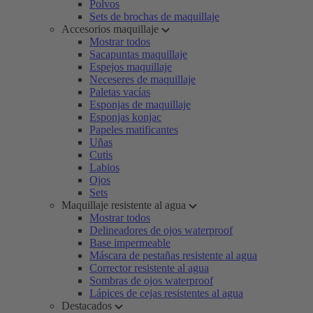
Polvos
Sets de brochas de maquillaje
Accesorios maquillaje
Mostrar todos
Sacapuntas maquillaje
Espejos maquillaje
Neceseres de maquillaje
Paletas vacías
Esponjas de maquillaje
Esponjas konjac
Papeles matificantes
Uñas
Cutis
Labios
Ojos
Sets
Maquillaje resistente al agua
Mostrar todos
Delineadores de ojos waterproof
Base impermeable
Máscara de pestañas resistente al agua
Corrector resistente al agua
Sombras de ojos waterproof
Lápices de cejas resistentes al agua
Destacados