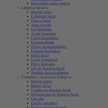
Mascarillas puntos negros
Limpieza facial
Mostrar todos
Exfoliante facial
Tónico facial
Agua micelar
Gel limpiador
Aceite limpiador
Crema limpiadora
Desmaquillante
Discos desmaquillantes
Espuma limpiadora
Jabón facial
Leche limpiadora
Polvo limpiador
Sets de limpieza facial
Toallitas desmaquillantes
Utensilios y accesorios belleza
Mostrar todos
Masaje facial
Cepillos de limpieza facial
Herramientas de limpieza facial
Gua sha
Espejo cosmético
Bastoncillos de algodón