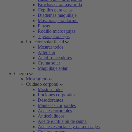
Brochas para mascarilla
Cepillos para cejas
Diademas maquillaje
Máscaras para dormir
Pinzas
Rodillo microagujas
Tijeras para cejas
Protector solar facial
Mostrar todos
After sun
Autobronceadores
Crema solar
Maquillaje solar
Cuerpo
Mostrar todos
Cuidado corporal
Mostrar todos
Lociones corporales
Desodorantes
Mantecas corporales
Aceites corporales
Anticelulíticos
Aceite e infusión de sauna
Aceites esenciales y para masajes
Cuello y escote