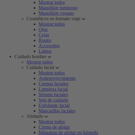
Mostrar todos
Maquillaje luminoso
Maquillaje vegano
Cosméticos en formato viaje
Mostrar todos
Ojos
Cejas
Rostro
Accesorios
Labios
Cuidado hombre
Mostrar todos
Cuidado facial
Mostrar todos
Antienvejecimiento
Cremas faciales
Limpieza facial
Sérums faciales
Sets de cuidado
Exfoliante facial
Mascarillas faciales
Afeitado
Mostrar todos
Crema de afeitar
Máquinas de afeitar en húmedo