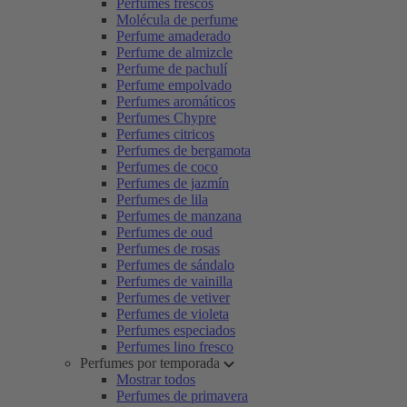
Perfumes frescos
Molécula de perfume
Perfume amaderado
Perfume de almizcle
Perfume de pachulí
Perfume empolvado
Perfumes aromáticos
Perfumes Chypre
Perfumes citricos
Perfumes de bergamota
Perfumes de coco
Perfumes de jazmín
Perfumes de lila
Perfumes de manzana
Perfumes de oud
Perfumes de rosas
Perfumes de sándalo
Perfumes de vainilla
Perfumes de vetiver
Perfumes de violeta
Perfumes especiados
Perfumes lino fresco
Perfumes por temporada
Mostrar todos
Perfumes de primavera