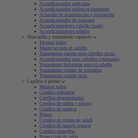
Acondicionador anticaspa
Acondicionador antiencrespamiento
Aclarado de acumulación y reparación
Acondicionador de volumen
Acondicionadores cabello rizado
Acondicionadores sólidos
Mascarilla y tratamiento capilares
Mostrar todos
Mantecas para el cabello
Tratamiento capilar para cabellos secos
Acondicionador para cabellos coloreados
Tratamiento hidratante para el cabello
Tratamiento capilar de queratina
Tratamiento capilar rizos
Cepillos y peines
Mostrar todos
Cepillos redondos
Cepillos desenredantes
Cepillos de paleta y planos
Cepillos de madera
Peines
Cepillos de cerdas de jabalí
Cepillos de masaje craneal
Cepillos esqueleto
Peines cola de ratón