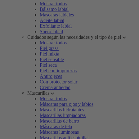
Mostrar todos
Bálsamo labial
Máscaras labiales
Aceite labial
Exfoliante labial
Suero labial
Cuidados según las necesidades y el tipo de piel
Mostrar todos
Piel grasa
Piel mixta
Piel sensible
Piel seca
Piel con impurezas
Antirojeces
Con protector solar
Crema antiedad
Mascarillas
Mostrar todos
Máscaras para ojos y labios
Mascarillas hidratantes
Mascarillas limpiadoras
Mascarillas de barro
Máscaras de tela
Máscaras luminosas
Mascarillas anti espinillas