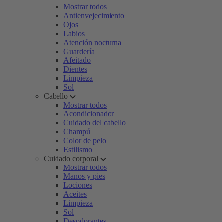
Mostrar todos
Antienvejecimiento
Ojos
Labios
Atención nocturna
Guardería
Afeitado
Dientes
Limpieza
Sol
Cabello
Mostrar todos
Acondicionador
Cuidado del cabello
Champú
Color de pelo
Estilismo
Cuidado corporal
Mostrar todos
Manos y pies
Lociones
Aceites
Limpieza
Sol
Desodorantes