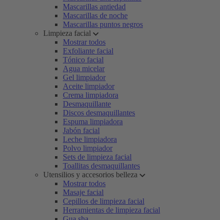
Mascarillas antiedad
Mascarillas de noche
Mascarillas puntos negros
Limpieza facial
Mostrar todos
Exfoliante facial
Tónico facial
Agua micelar
Gel limpiador
Aceite limpiador
Crema limpiadora
Desmaquillante
Discos desmaquillantes
Espuma limpiadora
Jabón facial
Leche limpiadora
Polvo limpiador
Sets de limpieza facial
Toallitas desmaquillantes
Utensilios y accesorios belleza
Mostrar todos
Masaje facial
Cepillos de limpieza facial
Herramientas de limpieza facial
Gua sha