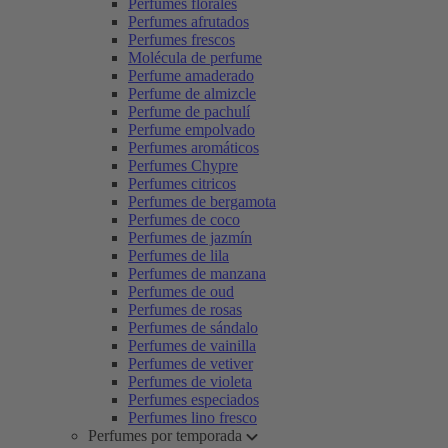
Perfumes florales
Perfumes afrutados
Perfumes frescos
Molécula de perfume
Perfume amaderado
Perfume de almizcle
Perfume de pachulí
Perfume empolvado
Perfumes aromáticos
Perfumes Chypre
Perfumes citricos
Perfumes de bergamota
Perfumes de coco
Perfumes de jazmín
Perfumes de lila
Perfumes de manzana
Perfumes de oud
Perfumes de rosas
Perfumes de sándalo
Perfumes de vainilla
Perfumes de vetiver
Perfumes de violeta
Perfumes especiados
Perfumes lino fresco
Perfumes por temporada