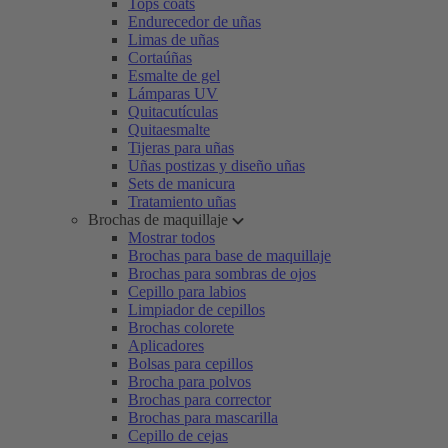
Tops coats
Endurecedor de uñas
Limas de uñas
Cortaúñas
Esmalte de gel
Lámparas UV
Quitacutículas
Quitaesmalte
Tijeras para uñas
Uñas postizas y diseño uñas
Sets de manicura
Tratamiento uñas
Brochas de maquillaje
Mostrar todos
Brochas para base de maquillaje
Brochas para sombras de ojos
Cepillo para labios
Limpiador de cepillos
Brochas colorete
Aplicadores
Bolsas para cepillos
Brocha para polvos
Brochas para corrector
Brochas para mascarilla
Cepillo de cejas