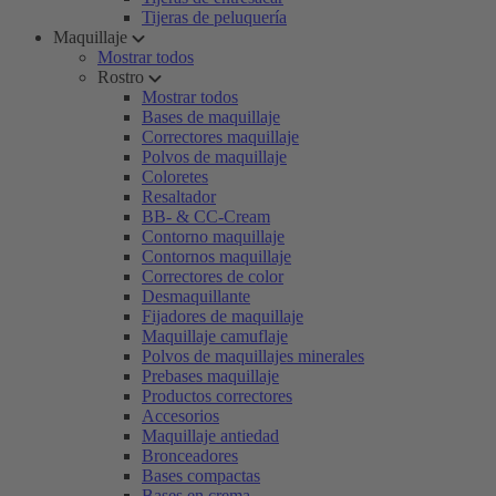
Tijeras de peluquería
Maquillaje
Mostrar todos
Rostro
Mostrar todos
Bases de maquillaje
Correctores maquillaje
Polvos de maquillaje
Coloretes
Resaltador
BB- & CC-Cream
Contorno maquillaje
Contornos maquillaje
Correctores de color
Desmaquillante
Fijadores de maquillaje
Maquillaje camuflaje
Polvos de maquillajes minerales
Prebases maquillaje
Productos correctores
Accesorios
Maquillaje antiedad
Bronceadores
Bases compactas
Bases en crema