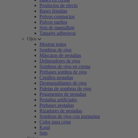
Productos de efecto
Bases líquidas
Polvos compactos
Polvos sueltos
Sets de maquillaje
Tatuajes adhesivos
Ojos
Mostrar todos
Sombras de ojos
Máscaras de pestañas
Delineadores de ojos
Sombras de ojos en crema
Prebases sombra de ojos
Cepillos pestañas
Desmaquillantes de ojos
Paletas de sombras de ojos
Pegamentos de pestañas
Pestañas artificiales
Prebases pestañas
Rizadores de pestañas
Sombras de ojos con purpurina
Color para cejas
Kajal
Sets