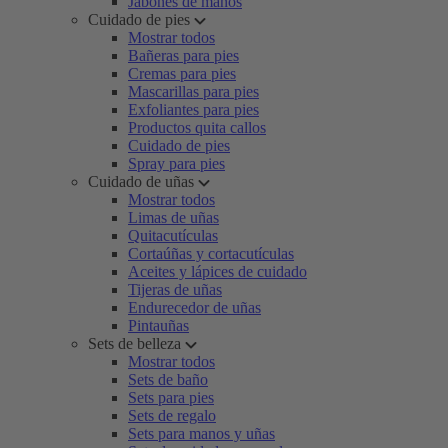
Jabones de manos
Cuidado de pies
Mostrar todos
Bañeras para pies
Cremas para pies
Mascarillas para pies
Exfoliantes para pies
Productos quita callos
Cuidado de pies
Spray para pies
Cuidado de uñas
Mostrar todos
Limas de uñas
Quitacutículas
Cortaúñas y cortacutículas
Aceites y lápices de cuidado
Tijeras de uñas
Endurecedor de uñas
Pintauñas
Sets de belleza
Mostrar todos
Sets de baño
Sets para pies
Sets de regalo
Sets para manos y uñas