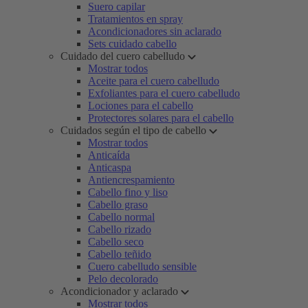
Suero capilar
Tratamientos en spray
Acondicionadores sin aclarado
Sets cuidado cabello
Cuidado del cuero cabelludo
Mostrar todos
Aceite para el cuero cabelludo
Exfoliantes para el cuero cabelludo
Lociones para el cabello
Protectores solares para el cabello
Cuidados según el tipo de cabello
Mostrar todos
Anticaída
Anticaspa
Antiencrespamiento
Cabello fino y liso
Cabello graso
Cabello normal
Cabello rizado
Cabello seco
Cabello teñido
Cuero cabelludo sensible
Pelo decolorado
Acondicionador y aclarado
Mostrar todos