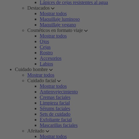
Lápices de cejas resistentes al agua
Destacados
Mostrar todos
Maquillaje luminoso
Maquillaje vegano
Cosméticos en formato viaje
Mostrar todos
Ojos
Cejas
Rostro
Accesorios
Labios
Cuidado hombre
Mostrar todos
Cuidado facial
Mostrar todos
Antienvejecimiento
Cremas faciales
Limpieza facial
Sérums faciales
Sets de cuidado
Exfoliante facial
Mascarillas faciales
Afeitado
Mostrar todos