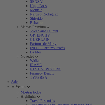
SENSAI
Hugo Boss
Montale
Narciso Rodriguez
Shiseido
Rabanne
Marcas Premium
Yves Saint Laurent
GIVENCHY
GUERLAIN
Parfums de Marly
INITIO Parfums Privés
La Mer
Novedad
Widian
IRÄYE
NEST NEW YORK
Farmacy Beauty
TYPEBEA
Sale
☀️ Verano
Mostrar todos
Highlights
Travel Essentials
Tendencias de belleza para el verano 2026