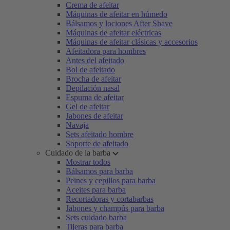
Crema de afeitar
Máquinas de afeitar en húmedo
Bálsamos y lociones After Shave
Máquinas de afeitar eléctricas
Máquinas de afeitar clásicas y accesorios
Afeitadora para hombres
Antes del afeitado
Bol de afeitado
Brocha de afeitar
Depilación nasal
Espuma de afeitar
Gel de afeitar
Jabones de afeitar
Navaja
Sets afeitado hombre
Soporte de afeitado
Cuidado de la barba
Mostrar todos
Bálsamos para barba
Peines y cepillos para barba
Aceites para barba
Recortadoras y cortabarbas
Jabones y champús para barba
Sets cuidado barba
Tijeras para barba