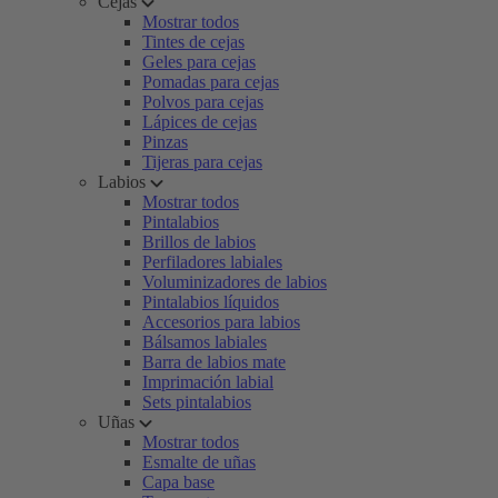
Cejas
Mostrar todos
Tintes de cejas
Geles para cejas
Pomadas para cejas
Polvos para cejas
Lápices de cejas
Pinzas
Tijeras para cejas
Labios
Mostrar todos
Pintalabios
Brillos de labios
Perfiladores labiales
Voluminizadores de labios
Pintalabios líquidos
Accesorios para labios
Bálsamos labiales
Barra de labios mate
Imprimación labial
Sets pintalabios
Uñas
Mostrar todos
Esmalte de uñas
Capa base