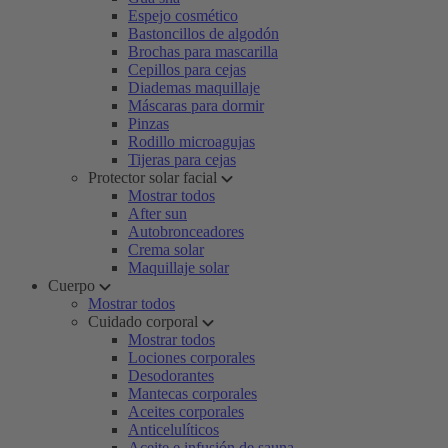
Espejo cosmético
Bastoncillos de algodón
Brochas para mascarilla
Cepillos para cejas
Diademas maquillaje
Máscaras para dormir
Pinzas
Rodillo microagujas
Tijeras para cejas
Protector solar facial
Mostrar todos
After sun
Autobronceadores
Crema solar
Maquillaje solar
Cuerpo
Mostrar todos
Cuidado corporal
Mostrar todos
Lociones corporales
Desodorantes
Mantecas corporales
Aceites corporales
Anticelulíticos
Aceite e infusión de sauna