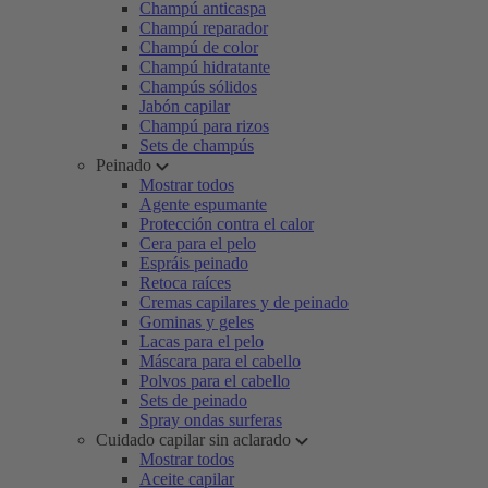
Champú anticaspa
Champú reparador
Champú de color
Champú hidratante
Champús sólidos
Jabón capilar
Champú para rizos
Sets de champús
Peinado
Mostrar todos
Agente espumante
Protección contra el calor
Cera para el pelo
Espráis peinado
Retoca raíces
Cremas capilares y de peinado
Gominas y geles
Lacas para el pelo
Máscara para el cabello
Polvos para el cabello
Sets de peinado
Spray ondas surferas
Cuidado capilar sin aclarado
Mostrar todos
Aceite capilar