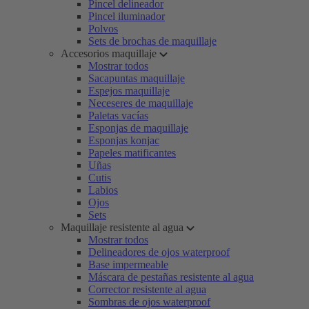
Pincel delineador
Pincel iluminador
Polvos
Sets de brochas de maquillaje
Accesorios maquillaje
Mostrar todos
Sacapuntas maquillaje
Espejos maquillaje
Neceseres de maquillaje
Paletas vacías
Esponjas de maquillaje
Esponjas konjac
Papeles matificantes
Uñas
Cutis
Labios
Ojos
Sets
Maquillaje resistente al agua
Mostrar todos
Delineadores de ojos waterproof
Base impermeable
Máscara de pestañas resistente al agua
Corrector resistente al agua
Sombras de ojos waterproof