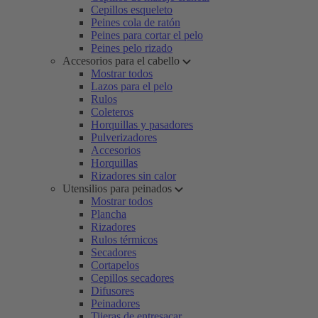
Cepillos esqueleto
Peines cola de ratón
Peines para cortar el pelo
Peines pelo rizado
Accesorios para el cabello
Mostrar todos
Lazos para el pelo
Rulos
Coleteros
Horquillas y pasadores
Pulverizadores
Accesorios
Horquillas
Rizadores sin calor
Utensilios para peinados
Mostrar todos
Plancha
Rizadores
Rulos térmicos
Secadores
Cortapelos
Cepillos secadores
Difusores
Peinadores
Tijeras de entresacar