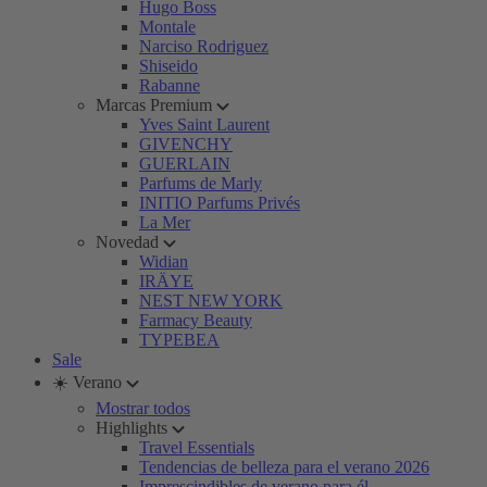
Hugo Boss
Montale
Narciso Rodriguez
Shiseido
Rabanne
Marcas Premium
Yves Saint Laurent
GIVENCHY
GUERLAIN
Parfums de Marly
INITIO Parfums Privés
La Mer
Novedad
Widian
IRÄYE
NEST NEW YORK
Farmacy Beauty
TYPEBEA
Sale
☀️ Verano
Mostrar todos
Highlights
Travel Essentials
Tendencias de belleza para el verano 2026
Imprescindibles de verano para él