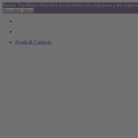
Beauty Top Picks: Descubre los favoritos más populares y los superv
Descubrir ahora
Ayuda & Contacto