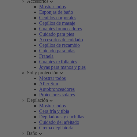
Accesorios
Mostrar todos
Esponjas de baño
Cepillos corporales
Cepillos de masaje
Guantes bronceadores
Cuidado para pies
Accesorios de cuidado
Cepillos de recambio
Cuidado para uñas
Franela
Guantes exfoliantes
Joyas para manos y pies
Sol y protección
Mostrar todos
After Sun
Autobronceadores
Protectores solares
Depilación
Mostrar todos
Cera fría y tibia
Depiladoras y cuchillas
Cuidado del afeitado
Crema depilatoria
Baño