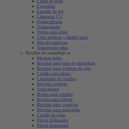
Limas de uñas
Cortaúñas
Esmalte de gel
Lámparas UV
Quitacutículas
Quitaesmalte
Tijeras para uñas
Uñas postizas y diseño uñas
Sets de manicura
Tratamiento uñas
Brochas de maquillaje
Mostrar todos
Brochas para base de maquillaje
Brochas para sombras de ojos
Cepillo para labios
Limpiador de cepillos
Brochas colorete
Aplicadores
Bolsas para cepillos
Brocha para polvos
Brochas para corrector
Brochas para mascarilla
Cepillo de cejas
Pincel delineador
Pincel iluminador