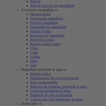
Polvos
Sets de brochas de maquillaje
Accesorios maquillaje
Mostrar todos
Sacapuntas maquillaje
Espejos maquillaje
Neceseres de maquillaje
Paletas vacías
Esponjas de maquillaje
Esponjas konjac
Papeles matificantes
Uñas
Cutis
Labios
Ojos
Sets
Maquillaje resistente al agua
Mostrar todos
Delineadores de ojos waterproof
Base impermeable
Máscara de pestañas resistente al agua
Corrector resistente al agua
Sombras de ojos waterproof
Lápices de cejas resistentes al agua
Destacados