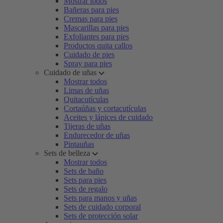
Mostrar todos
Bañeras para pies
Cremas para pies
Mascarillas para pies
Exfoliantes para pies
Productos quita callos
Cuidado de pies
Spray para pies
Cuidado de uñas
Mostrar todos
Limas de uñas
Quitacutículas
Cortaúñas y cortacutículas
Aceites y lápices de cuidado
Tijeras de uñas
Endurecedor de uñas
Pintauñas
Sets de belleza
Mostrar todos
Sets de baño
Sets para pies
Sets de regalo
Sets para manos y uñas
Sets de cuidado corporal
Sets de protección solar