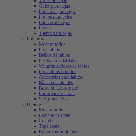
Tintes de cejas
Geles para cejas
Pomadas para cejas
Polvos para cejas
Lápices de cejas
Pinzas
Tijeras para cejas
Labios
Mostrar todos
Pintalabios
Brillos de labios
Perfiladores labiales
Voluminizadores de labios
Pintalabios líquidos
Accesorios para labios
Bálsamos labiales
Barra de labios mate
Imprimación labial
Sets pintalabios
Uñas
Mostrar todos
Esmalte de uñas
Capa base
Tops coats
Endurecedor de uñas