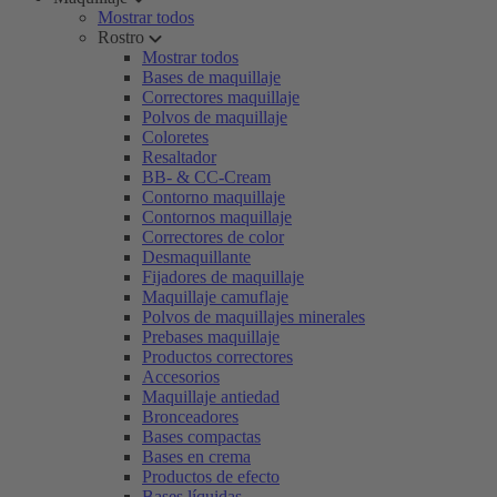
Mostrar todos
Rostro
Mostrar todos
Bases de maquillaje
Correctores maquillaje
Polvos de maquillaje
Coloretes
Resaltador
BB- & CC-Cream
Contorno maquillaje
Contornos maquillaje
Correctores de color
Desmaquillante
Fijadores de maquillaje
Maquillaje camuflaje
Polvos de maquillajes minerales
Prebases maquillaje
Productos correctores
Accesorios
Maquillaje antiedad
Bronceadores
Bases compactas
Bases en crema
Productos de efecto
Bases líquidas