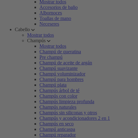
Mostrar todos
Accesorios de baño
Albornoces
Toallas de mano
Neceseres
Cabello
Mostrar todos
Champús
Mostrar todos
Champú de queratina
Pre champú
Champú de aceite de argán
Champú suavizante
Champú voluminizador
Champú para hombres
Champú plata
Champús árbol de té
Champús con color
Champús limpieza profunda
Champús naturales
Champús sin siliconas y otros
Champús y acondicionadores 2 en 1
Champús en seco
Champú anticaspa
Champú reparador