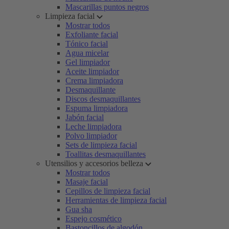
Mascarillas puntos negros
Limpieza facial
Mostrar todos
Exfoliante facial
Tónico facial
Agua micelar
Gel limpiador
Aceite limpiador
Crema limpiadora
Desmaquillante
Discos desmaquillantes
Espuma limpiadora
Jabón facial
Leche limpiadora
Polvo limpiador
Sets de limpieza facial
Toallitas desmaquillantes
Utensilios y accesorios belleza
Mostrar todos
Masaje facial
Cepillos de limpieza facial
Herramientas de limpieza facial
Gua sha
Espejo cosmético
Bastoncillos de algodón