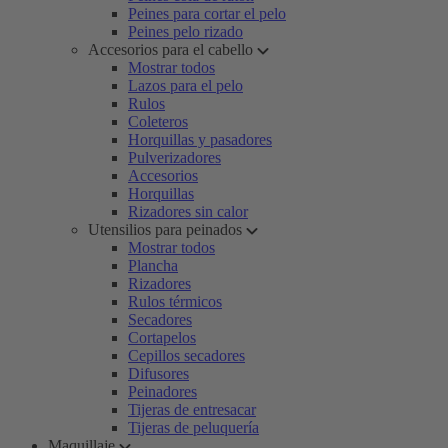
Peines para cortar el pelo
Peines pelo rizado
Accesorios para el cabello
Mostrar todos
Lazos para el pelo
Rulos
Coleteros
Horquillas y pasadores
Pulverizadores
Accesorios
Horquillas
Rizadores sin calor
Utensilios para peinados
Mostrar todos
Plancha
Rizadores
Rulos térmicos
Secadores
Cortapelos
Cepillos secadores
Difusores
Peinadores
Tijeras de entresacar
Tijeras de peluquería
Maquillaje