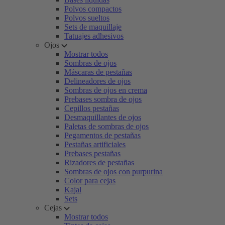
Polvos compactos
Polvos sueltos
Sets de maquillaje
Tatuajes adhesivos
Ojos
Mostrar todos
Sombras de ojos
Máscaras de pestañas
Delineadores de ojos
Sombras de ojos en crema
Prebases sombra de ojos
Cepillos pestañas
Desmaquillantes de ojos
Paletas de sombras de ojos
Pegamentos de pestañas
Pestañas artificiales
Prebases pestañas
Rizadores de pestañas
Sombras de ojos con purpurina
Color para cejas
Kajal
Sets
Cejas
Mostrar todos