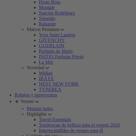
Hugo Boss
Montale
Narciso Rodriguez
Shiseido
Rabanne
Marcas Premium
Yves Saint Laurent
GIVENCHY
GUERLAIN
Parfums de Marly
INITIO Parfums Privés
La Mer
Novedad
Widian
IRÄYE
NEST NEW YORK
TYPEBEA
Rebajas y superventas
☀️ Verano
Mostrar todos
Highlights
Travel Essentials
Tendencias de belleza para el verano 2026
Imprescindibles de verano para él
Cuidado del sol