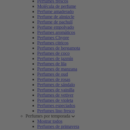
Perfumes frescos
Molécula de perfume
Perfume amaderado
Perfume de almizcle
Perfume de pachulí
Perfume empolvado
Perfumes aromáticos
Perfumes Chypre
Perfumes citricos
Perfumes de bergamota
Perfumes de coco
Perfumes de jazmín
Perfumes de lila
Perfumes de manzana
Perfumes de oud
Perfumes de rosas
Perfumes de sándalo
Perfumes de vainilla
Perfumes de vetiver
Perfumes de violeta
Perfumes especiados
Perfumes lino fresco
Perfumes por temporada
Mostrar todos
Perfumes de primavera