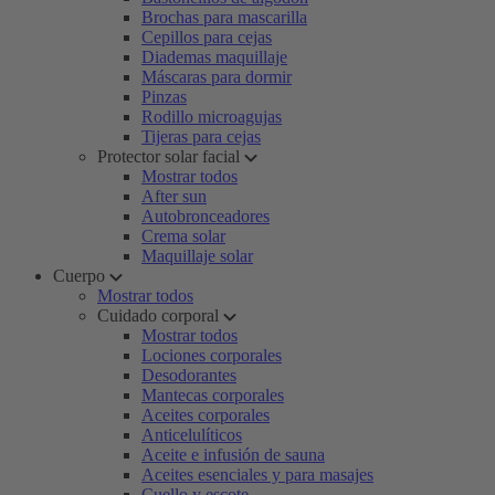
Brochas para mascarilla
Cepillos para cejas
Diademas maquillaje
Máscaras para dormir
Pinzas
Rodillo microagujas
Tijeras para cejas
Protector solar facial
Mostrar todos
After sun
Autobronceadores
Crema solar
Maquillaje solar
Cuerpo
Mostrar todos
Cuidado corporal
Mostrar todos
Lociones corporales
Desodorantes
Mantecas corporales
Aceites corporales
Anticelulíticos
Aceite e infusión de sauna
Aceites esenciales y para masajes
Cuello y escote