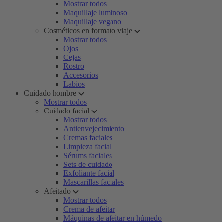
Mostrar todos
Maquillaje luminoso
Maquillaje vegano
Cosméticos en formato viaje
Mostrar todos
Ojos
Cejas
Rostro
Accesorios
Labios
Cuidado hombre
Mostrar todos
Cuidado facial
Mostrar todos
Antienvejecimiento
Cremas faciales
Limpieza facial
Sérums faciales
Sets de cuidado
Exfoliante facial
Mascarillas faciales
Afeitado
Mostrar todos
Crema de afeitar
Máquinas de afeitar en húmedo