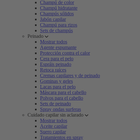
Champú de color
Champú hidratante
Champús sólidos
Jabón capilar
Champú para rizos
Sets de champús
Peinado
Mostrar todos
Agente espumante
Protección contra el calor
Cera para el pelo
Espráis peinado
Retoca raíces
Cremas capilares y de peinado
Gominas y geles
Lacas para el pelo
Máscara para el cabello
Polvos para el cabello
Sets de peinado
Spray ondas surferas
Cuidado capilar sin aclarado
Mostrar todos
Aceite capilar
Suero capilar
Tratamientos en spray