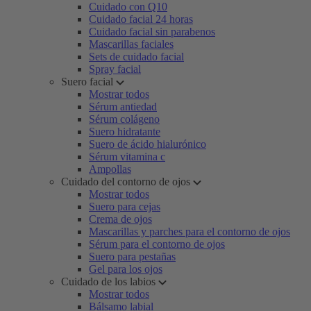
Cuidado con Q10
Cuidado facial 24 horas
Cuidado facial sin parabenos
Mascarillas faciales
Sets de cuidado facial
Spray facial
Suero facial
Mostrar todos
Sérum antiedad
Sérum colágeno
Suero hidratante
Suero de ácido hialurónico
Sérum vitamina c
Ampollas
Cuidado del contorno de ojos
Mostrar todos
Suero para cejas
Crema de ojos
Mascarillas y parches para el contorno de ojos
Sérum para el contorno de ojos
Suero para pestañas
Gel para los ojos
Cuidado de los labios
Mostrar todos
Bálsamo labial