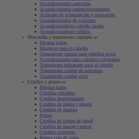
Acondicionador anticaspa
Acondicionador antiencrespamiento
Aclarado de acumulación y reparación
Acondicionador de volumen
Acondicionadores cabello rizado
Acondicionadores sólidos
Mascarilla y tratamiento capilares
Mostrar todos
Mantecas para el cabello
Tratamiento capilar para cabellos secos
Acondicionador para cabellos coloreados
Tratamiento hidratante para el cabello
Tratamiento capilar de queratina
Tratamiento capilar rizos
Cepillos y peines
Mostrar todos
Cepillos redondos
Cepillos desenredantes
Cepillos de paleta y planos
Cepillos de madera
Peines
Cepillos de cerdas de jabalí
Cepillos de masaje craneal
Cepillos esqueleto
Peines cola de ratón