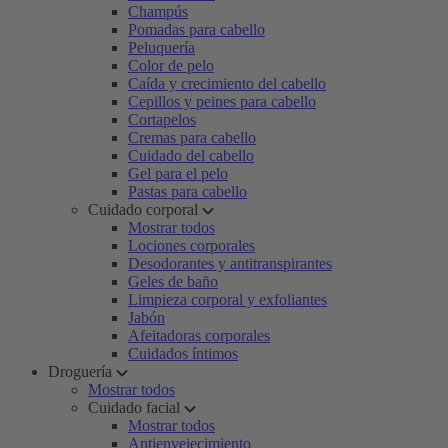
Champús
Pomadas para cabello
Peluquería
Color de pelo
Caída y crecimiento del cabello
Cepillos y peines para cabello
Cortapelos
Cremas para cabello
Cuidado del cabello
Gel para el pelo
Pastas para cabello
Cuidado corporal
Mostrar todos
Lociones corporales
Desodorantes y antitranspirantes
Geles de baño
Limpieza corporal y exfoliantes
Jabón
Afeitadoras corporales
Cuidados íntimos
Droguería
Mostrar todos
Cuidado facial
Mostrar todos
Antienvejecimiento