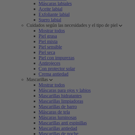
Máscaras labiales
Aceite labial
Exfoliante labial
Suero labial
Cuidados según las necesidades y el tipo de piel
Mostrar todos
Piel grasa
Piel mixta
Piel sensible
Piel seca
Piel con impurezas
Antirojeces
Con protector solar
Crema antiedad
Mascarillas
Mostrar todos
Máscaras para ojos y labios
Mascarillas hidratantes
Mascarillas limpiadoras
Mascarillas de barro
Máscaras de tela
Máscaras luminosas
Mascarillas anti espinillas
Mascarillas antiedad
Mascarillas de noche