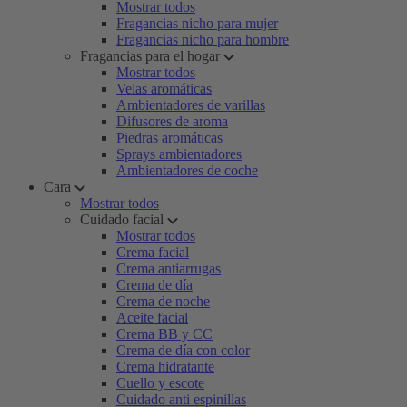
Mostrar todos
Fragancias nicho para mujer
Fragancias nicho para hombre
Fragancias para el hogar
Mostrar todos
Velas aromáticas
Ambientadores de varillas
Difusores de aroma
Piedras aromáticas
Sprays ambientadores
Ambientadores de coche
Cara
Mostrar todos
Cuidado facial
Mostrar todos
Crema facial
Crema antiarrugas
Crema de día
Crema de noche
Aceite facial
Crema BB y CC
Crema de día con color
Crema hidratante
Cuello y escote
Cuidado anti espinillas