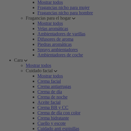
Mostrar todos
Fragancias nicho para mujer
Fragancias nicho para hombre
Fragancias para el hogar
Mostrar todos
Velas aromáticas
Ambientadores de varillas
Difusores de aroma
Piedras aromáticas
Sprays ambientadores
Ambientadores de coche
Cara
Mostrar todos
Cuidado facial
Mostrar todos
Crema facial
Crema antiarrugas
Crema de día
Crema de noche
Aceite facial
Crema BB y CC
Crema de día con color
Crema hidratante
Cuello y escote
Cuidado anti espinillas