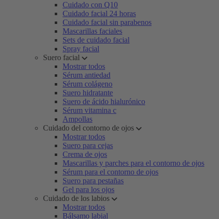
Cuidado con Q10
Cuidado facial 24 horas
Cuidado facial sin parabenos
Mascarillas faciales
Sets de cuidado facial
Spray facial
Suero facial
Mostrar todos
Sérum antiedad
Sérum colágeno
Suero hidratante
Suero de ácido hialurónico
Sérum vitamina c
Ampollas
Cuidado del contorno de ojos
Mostrar todos
Suero para cejas
Crema de ojos
Mascarillas y parches para el contorno de ojos
Sérum para el contorno de ojos
Suero para pestañas
Gel para los ojos
Cuidado de los labios
Mostrar todos
Bálsamo labial