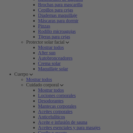
Brochas para mascarilla
Cepillos para cejas
Diademas maquillaje
Máscaras para dormir
Pinzas
Rodillo microagujas
Tijeras para cejas
Protector solar facial
Mostrar todos
After sun
Autobronceadores
Crema solar
Maquillaje solar
Cuerpo
Mostrar todos
Cuidado corporal
Mostrar todos
Lociones corporales
Desodorantes
Mantecas corporales
Aceites corporales
Anticelulíticos
Aceite e infusión de sauna
Aceites esenciales y para masajes
Cuello y escote