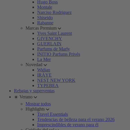
Hugo Boss
Montale
Narciso Rodriguez
Shiseido
Rabanne
Marcas Premium
Yves Saint Laurent
GIVENCHY
GUERLAIN
Parfums de Marly
INITIO Parfums Privés
La Mer
Novedad
Widian
IRÄYE
NEST NEW YORK
TYPEBEA
Rebajas y superventas
☀️ Verano
Mostrar todos
Highlights
Travel Essentials
Tendencias de belleza para el verano 2026
Imprescindibles de verano para él
Cuidado del sol