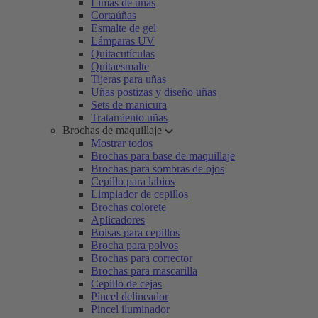
Limas de uñas
Cortaúñas
Esmalte de gel
Lámparas UV
Quitacutículas
Quitaesmalte
Tijeras para uñas
Uñas postizas y diseño uñas
Sets de manicura
Tratamiento uñas
Brochas de maquillaje
Mostrar todos
Brochas para base de maquillaje
Brochas para sombras de ojos
Cepillo para labios
Limpiador de cepillos
Brochas colorete
Aplicadores
Bolsas para cepillos
Brocha para polvos
Brochas para corrector
Brochas para mascarilla
Cepillo de cejas
Pincel delineador
Pincel iluminador