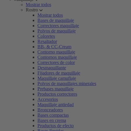
Mostrar todos
Rostro
Mostrar todos
Bases de maquillaje
Correctores maquillaje
Polvos de maquillaje
Coloretes
Resaltador
BB- & CC-Cream
Contorno maquillaje
Contornos maquillaje
Correctores de color
Desmaquillante
Fijadores de maquillaje
Maquillaje camuflaje
Polvos de maquillajes minerales
Prebases maquillaje
Productos correctores
Accesorios
Maquillaje antiedad
Bronceadores
Bases compactas
Bases en crema
Productos de efecto
Bases líquidas