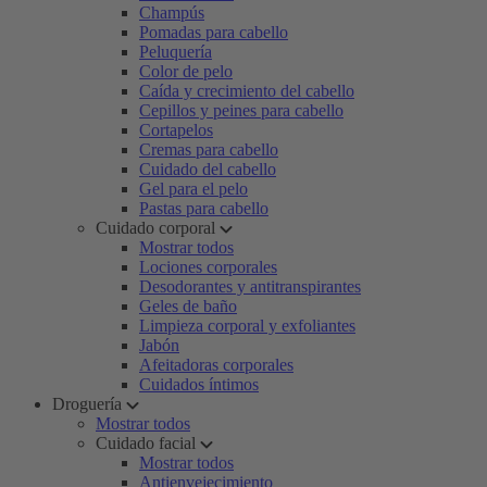
Champús
Pomadas para cabello
Peluquería
Color de pelo
Caída y crecimiento del cabello
Cepillos y peines para cabello
Cortapelos
Cremas para cabello
Cuidado del cabello
Gel para el pelo
Pastas para cabello
Cuidado corporal
Mostrar todos
Lociones corporales
Desodorantes y antitranspirantes
Geles de baño
Limpieza corporal y exfoliantes
Jabón
Afeitadoras corporales
Cuidados íntimos
Droguería
Mostrar todos
Cuidado facial
Mostrar todos
Antienvejecimiento