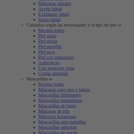
Máscaras labiales
Aceite labial
Exfoliante labial
Suero labial
Cuidados según las necesidades y el tipo de piel
Mostrar todos
Piel grasa
Piel mixta
Piel sensible
Piel seca
Piel con impurezas
Antirojeces
Con protector solar
Crema antiedad
Mascarillas
Mostrar todos
Máscaras para ojos y labios
Mascarillas hidratantes
Mascarillas limpiadoras
Mascarillas de barro
Máscaras de tela
Máscaras luminosas
Mascarillas anti espinillas
Mascarillas antiedad
Mascarillas de noche