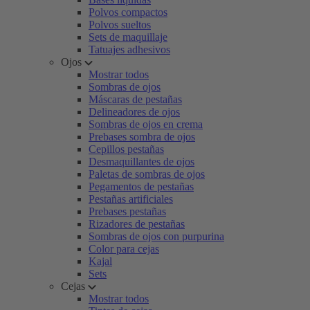
Polvos compactos
Polvos sueltos
Sets de maquillaje
Tatuajes adhesivos
Ojos
Mostrar todos
Sombras de ojos
Máscaras de pestañas
Delineadores de ojos
Sombras de ojos en crema
Prebases sombra de ojos
Cepillos pestañas
Desmaquillantes de ojos
Paletas de sombras de ojos
Pegamentos de pestañas
Pestañas artificiales
Prebases pestañas
Rizadores de pestañas
Sombras de ojos con purpurina
Color para cejas
Kajal
Sets
Cejas
Mostrar todos