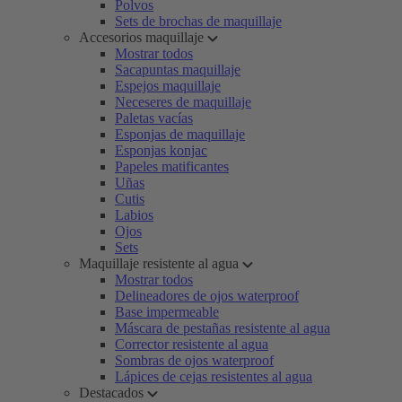
Polvos
Sets de brochas de maquillaje
Accesorios maquillaje
Mostrar todos
Sacapuntas maquillaje
Espejos maquillaje
Neceseres de maquillaje
Paletas vacías
Esponjas de maquillaje
Esponjas konjac
Papeles matificantes
Uñas
Cutis
Labios
Ojos
Sets
Maquillaje resistente al agua
Mostrar todos
Delineadores de ojos waterproof
Base impermeable
Máscara de pestañas resistente al agua
Corrector resistente al agua
Sombras de ojos waterproof
Lápices de cejas resistentes al agua
Destacados