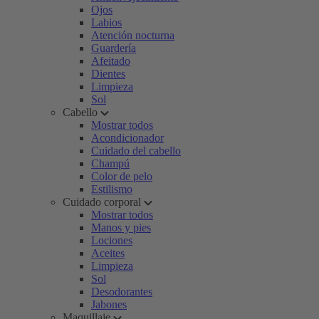
Ojos
Labios
Atención nocturna
Guardería
Afeitado
Dientes
Limpieza
Sol
Cabello
Mostrar todos
Acondicionador
Cuidado del cabello
Champú
Color de pelo
Estilismo
Cuidado corporal
Mostrar todos
Manos y pies
Lociones
Aceites
Limpieza
Sol
Desodorantes
Jabones
Maquillaje