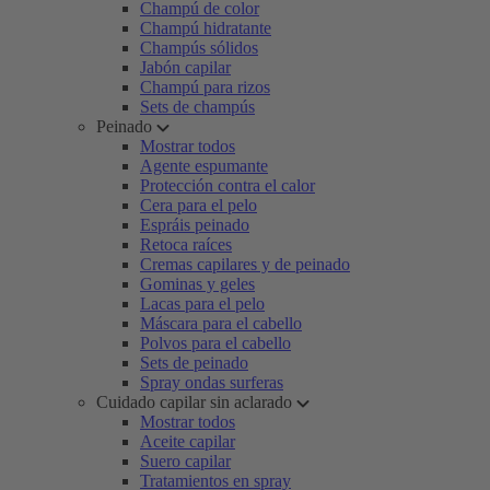
Champú de color
Champú hidratante
Champús sólidos
Jabón capilar
Champú para rizos
Sets de champús
Peinado
Mostrar todos
Agente espumante
Protección contra el calor
Cera para el pelo
Espráis peinado
Retoca raíces
Cremas capilares y de peinado
Gominas y geles
Lacas para el pelo
Máscara para el cabello
Polvos para el cabello
Sets de peinado
Spray ondas surferas
Cuidado capilar sin aclarado
Mostrar todos
Aceite capilar
Suero capilar
Tratamientos en spray