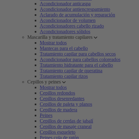
Acondicionador anticaspa
Acondicionador antiencrespamiento
Aclarado de acumulación y reparación
Acondicionador de volumen
Acondicionadores cabello rizado
Acondicionadores sólidos
Mascarilla y tratamiento capilares
Mostrar todos
Mantecas para el cabello
Tratamiento capilar para cabellos secos
Acondicionador para cabellos coloreados
Tratamiento hidratante para el cabello
Tratamiento capilar de queratina
Tratamiento capilar rizos
Cepillos y peines
Mostrar todos
Cepillos redondos
Cepillos desenredantes
Cepillos de paleta y planos
Cepillos de madera
Peines
Cepillos de cerdas de jabalí
Cepillos de masaje craneal
Cepillos esqueleto
Peines cola de ratón