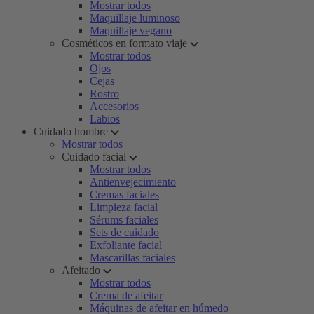
Mostrar todos
Maquillaje luminoso
Maquillaje vegano
Cosméticos en formato viaje
Mostrar todos
Ojos
Cejas
Rostro
Accesorios
Labios
Cuidado hombre
Mostrar todos
Cuidado facial
Mostrar todos
Antienvejecimiento
Cremas faciales
Limpieza facial
Sérums faciales
Sets de cuidado
Exfoliante facial
Mascarillas faciales
Afeitado
Mostrar todos
Crema de afeitar
Máquinas de afeitar en húmedo