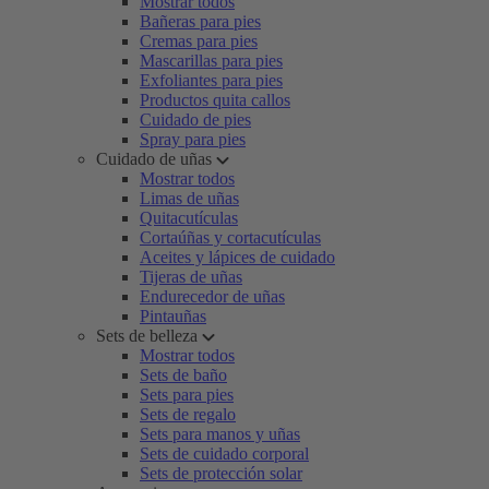
Mostrar todos
Bañeras para pies
Cremas para pies
Mascarillas para pies
Exfoliantes para pies
Productos quita callos
Cuidado de pies
Spray para pies
Cuidado de uñas
Mostrar todos
Limas de uñas
Quitacutículas
Cortaúñas y cortacutículas
Aceites y lápices de cuidado
Tijeras de uñas
Endurecedor de uñas
Pintauñas
Sets de belleza
Mostrar todos
Sets de baño
Sets para pies
Sets de regalo
Sets para manos y uñas
Sets de cuidado corporal
Sets de protección solar