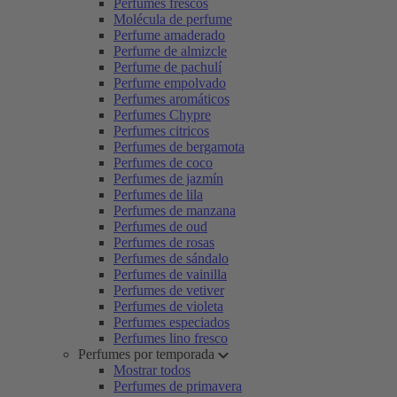
Perfumes frescos
Molécula de perfume
Perfume amaderado
Perfume de almizcle
Perfume de pachulí
Perfume empolvado
Perfumes aromáticos
Perfumes Chypre
Perfumes citricos
Perfumes de bergamota
Perfumes de coco
Perfumes de jazmín
Perfumes de lila
Perfumes de manzana
Perfumes de oud
Perfumes de rosas
Perfumes de sándalo
Perfumes de vainilla
Perfumes de vetiver
Perfumes de violeta
Perfumes especiados
Perfumes lino fresco
Perfumes por temporada
Mostrar todos
Perfumes de primavera