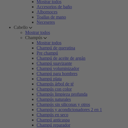
Mostrar todos
Accesorios de baño
Albornoces
Toallas de mano
Neceseres
Cabello
Mostrar todos
Champús
Mostrar todos
Champú de queratina
Pre champú
Champú de aceite de argán
Champú suavizante
Champú voluminizador
Champú para hombres
Champú plata
Champús árbol de té
Champús con color
Champús limpieza profunda
Champús naturales
Champús sin siliconas y otros
Champús y acondicionadores 2 en 1
Champús en seco
Champú anticaspa
Champú reparador