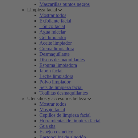
Mascarillas puntos negros
Limpieza facial
Mostrar todos
Exfoliante facial
Tónico facial
Agua micelar
Gel limpiador
Aceite limpiador
Crema limpiadora
Desmaquillante
Discos desmaquillantes
Espuma limpiadora
Jabón facial
Leche limpiadora
Polvo limpiador
Sets de limpieza facial
Toallitas desmaquillantes
Utensilios y accesorios belleza
Mostrar todos
Masaje facial
Cepillos de limpieza facial
Herramientas de limpieza facial
Gua sha
Espejo cosmético
Bastoncillos de algodón