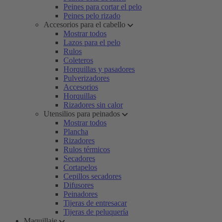
Peines para cortar el pelo
Peines pelo rizado
Accesorios para el cabello
Mostrar todos
Lazos para el pelo
Rulos
Coleteros
Horquillas y pasadores
Pulverizadores
Accesorios
Horquillas
Rizadores sin calor
Utensilios para peinados
Mostrar todos
Plancha
Rizadores
Rulos térmicos
Secadores
Cortapelos
Cepillos secadores
Difusores
Peinadores
Tijeras de entresacar
Tijeras de peluquería
Maquillaje