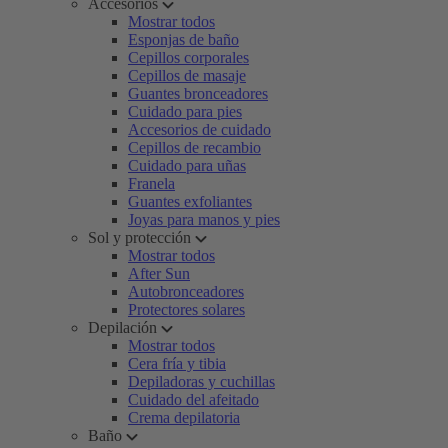
Accesorios
Mostrar todos
Esponjas de baño
Cepillos corporales
Cepillos de masaje
Guantes bronceadores
Cuidado para pies
Accesorios de cuidado
Cepillos de recambio
Cuidado para uñas
Franela
Guantes exfoliantes
Joyas para manos y pies
Sol y protección
Mostrar todos
After Sun
Autobronceadores
Protectores solares
Depilación
Mostrar todos
Cera fría y tibia
Depiladoras y cuchillas
Cuidado del afeitado
Crema depilatoria
Baño