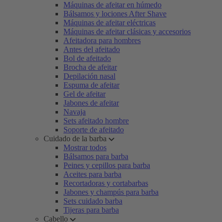
Máquinas de afeitar en húmedo
Bálsamos y lociones After Shave
Máquinas de afeitar eléctricas
Máquinas de afeitar clásicas y accesorios
Afeitadora para hombres
Antes del afeitado
Bol de afeitado
Brocha de afeitar
Depilación nasal
Espuma de afeitar
Gel de afeitar
Jabones de afeitar
Navaja
Sets afeitado hombre
Soporte de afeitado
Cuidado de la barba
Mostrar todos
Bálsamos para barba
Peines y cepillos para barba
Aceites para barba
Recortadoras y cortabarbas
Jabones y champús para barba
Sets cuidado barba
Tijeras para barba
Cabello