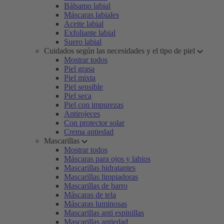
Bálsamo labial
Máscaras labiales
Aceite labial
Exfoliante labial
Suero labial
Cuidados según las necesidades y el tipo de piel
Mostrar todos
Piel grasa
Piel mixta
Piel sensible
Piel seca
Piel con impurezas
Antirojeces
Con protector solar
Crema antiedad
Mascarillas
Mostrar todos
Máscaras para ojos y labios
Mascarillas hidratantes
Mascarillas limpiadoras
Mascarillas de barro
Máscaras de tela
Máscaras luminosas
Mascarillas anti espinillas
Mascarillas antiedad