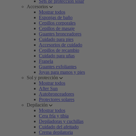
Sets de protección solar
Accesorios
Mostrar todos
Esponjas de baño
Cepillos corporales
Cepillos de masaje
Guantes bronceadores
Cuidado para pies
Accesorios de cuidado
Cepillos de recambio
Cuidado para uñas
Franela
Guantes exfoliantes
Joyas para manos y pies
Sol y protección
Mostrar todos
After Sun
Autobronceadores
Protectores solares
Depilación
Mostrar todos
Cera fría y tibia
Depiladoras y cuchillas
Cuidado del afeitado
Crema depilatoria