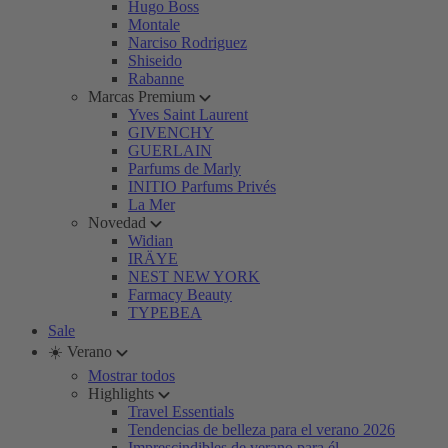
Hugo Boss
Montale
Narciso Rodriguez
Shiseido
Rabanne
Marcas Premium
Yves Saint Laurent
GIVENCHY
GUERLAIN
Parfums de Marly
INITIO Parfums Privés
La Mer
Novedad
Widian
IRÄYE
NEST NEW YORK
Farmacy Beauty
TYPEBEA
Sale
☀️ Verano
Mostrar todos
Highlights
Travel Essentials
Tendencias de belleza para el verano 2026
Imprescindibles de verano para él