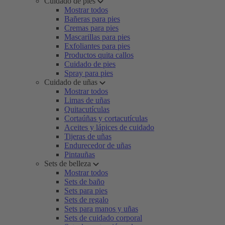
Cuidado de pies
Mostrar todos
Bañeras para pies
Cremas para pies
Mascarillas para pies
Exfoliantes para pies
Productos quita callos
Cuidado de pies
Spray para pies
Cuidado de uñas
Mostrar todos
Limas de uñas
Quitacutículas
Cortaúñas y cortacutículas
Aceites y lápices de cuidado
Tijeras de uñas
Endurecedor de uñas
Pintauñas
Sets de belleza
Mostrar todos
Sets de baño
Sets para pies
Sets de regalo
Sets para manos y uñas
Sets de cuidado corporal