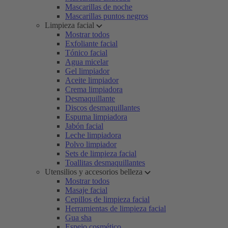
Mascarillas de noche
Mascarillas puntos negros
Limpieza facial
Mostrar todos
Exfoliante facial
Tónico facial
Agua micelar
Gel limpiador
Aceite limpiador
Crema limpiadora
Desmaquillante
Discos desmaquillantes
Espuma limpiadora
Jabón facial
Leche limpiadora
Polvo limpiador
Sets de limpieza facial
Toallitas desmaquillantes
Utensilios y accesorios belleza
Mostrar todos
Masaje facial
Cepillos de limpieza facial
Herramientas de limpieza facial
Gua sha
Espejo cosmético