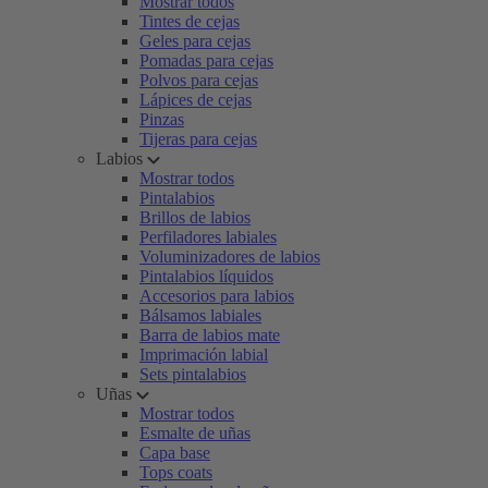
Mostrar todos
Tintes de cejas
Geles para cejas
Pomadas para cejas
Polvos para cejas
Lápices de cejas
Pinzas
Tijeras para cejas
Labios
Mostrar todos
Pintalabios
Brillos de labios
Perfiladores labiales
Voluminizadores de labios
Pintalabios líquidos
Accesorios para labios
Bálsamos labiales
Barra de labios mate
Imprimación labial
Sets pintalabios
Uñas
Mostrar todos
Esmalte de uñas
Capa base
Tops coats