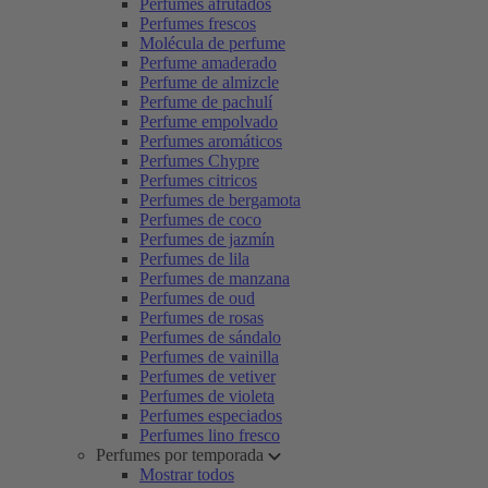
Perfumes afrutados
Perfumes frescos
Molécula de perfume
Perfume amaderado
Perfume de almizcle
Perfume de pachulí
Perfume empolvado
Perfumes aromáticos
Perfumes Chypre
Perfumes citricos
Perfumes de bergamota
Perfumes de coco
Perfumes de jazmín
Perfumes de lila
Perfumes de manzana
Perfumes de oud
Perfumes de rosas
Perfumes de sándalo
Perfumes de vainilla
Perfumes de vetiver
Perfumes de violeta
Perfumes especiados
Perfumes lino fresco
Perfumes por temporada
Mostrar todos