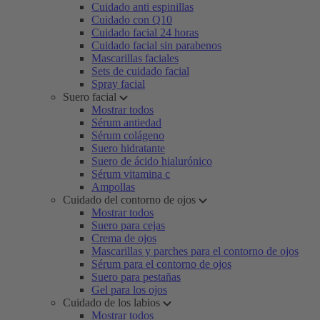
Cuidado anti espinillas
Cuidado con Q10
Cuidado facial 24 horas
Cuidado facial sin parabenos
Mascarillas faciales
Sets de cuidado facial
Spray facial
Suero facial
Mostrar todos
Sérum antiedad
Sérum colágeno
Suero hidratante
Suero de ácido hialurónico
Sérum vitamina c
Ampollas
Cuidado del contorno de ojos
Mostrar todos
Suero para cejas
Crema de ojos
Mascarillas y parches para el contorno de ojos
Sérum para el contorno de ojos
Suero para pestañas
Gel para los ojos
Cuidado de los labios
Mostrar todos