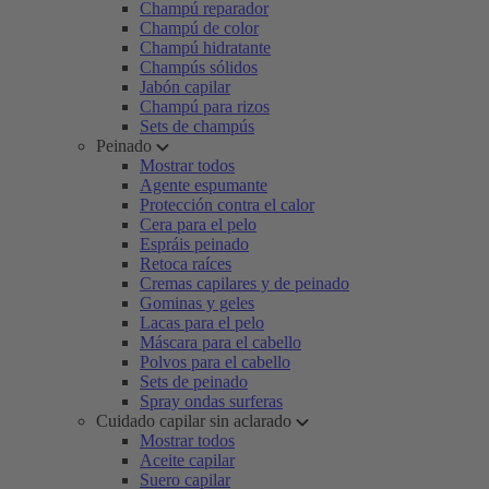
Champú reparador
Champú de color
Champú hidratante
Champús sólidos
Jabón capilar
Champú para rizos
Sets de champús
Peinado
Mostrar todos
Agente espumante
Protección contra el calor
Cera para el pelo
Espráis peinado
Retoca raíces
Cremas capilares y de peinado
Gominas y geles
Lacas para el pelo
Máscara para el cabello
Polvos para el cabello
Sets de peinado
Spray ondas surferas
Cuidado capilar sin aclarado
Mostrar todos
Aceite capilar
Suero capilar