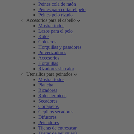
Peines cola de ratón
Peines para cortar el pelo
Peines pelo rizado
Accesorios para el cabello
Mostrar todos
Lazos para el pelo
Rulos
Coleteros
Horquillas y pasadores
Pulverizadores
Accesorios
Horquillas
Rizadores sin calor
Utensilios para peinados
Mostrar todos
Plancha
Rizadores
Rulos térmicos
Secadores
Cortapelos
Cepillos secadores
Difusores
Peinadores
Tijeras de entresacar
Tijeras de peluquería