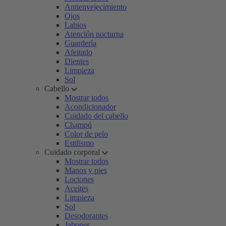
Antienvejecimiento
Ojos
Labios
Atención nocturna
Guardería
Afeitado
Dientes
Limpieza
Sol
Cabello
Mostrar todos
Acondicionador
Cuidado del cabello
Champú
Color de pelo
Estilismo
Cuidado corporal
Mostrar todos
Manos y pies
Lociones
Aceites
Limpieza
Sol
Desodorantes
Jabones