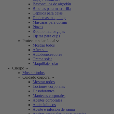
Bastoncillos de algodón
Brochas para mascarilla
Cepillos para cejas
Diademas maquillaje
Máscaras para dormir
Pinzas
Rodillo microagujas
Tijeras para cejas
Protector solar facial
Mostrar todos
After sun
Autobronceadores
Crema solar
Maquillaje solar
Cuerpo
Mostrar todos
Cuidado corporal
Mostrar todos
Lociones corporales
Desodorantes
Mantecas corporales
Aceites corporales
Anticelulíticos
Aceite e infusión de sauna
Aceites esenciales y para masajes