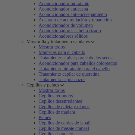
Acondicionador hidratante
Acondicionador anticaspa
Acondicionador antiencrespamiento
Aclarado de acumulación y reparación
Acondicionador de volumen
Acondicionadores cabello rizado
Acondicionadores sólidos
Mascarilla y tratamiento capilares
Mostrar todos
Mantecas para el cabello
Tratamiento capilar para cabellos secos
Acondicionador para cabellos coloreados
Tratamiento hidratante para el cabello
Tratamiento capilar de queratina
Tratamiento capilar rizos
Cepillos y peines
Mostrar todos
Cepillos redondos
Cepillos desenredantes
Cepillos de paleta y planos
Cepillos de madera
Peines
Cepillos de cerdas de jabalí
Cepillos de masaje craneal
Cepillos esqueleto