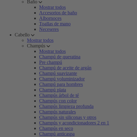
Baño
Mostrar todos
Accesorios de baño
Albornoces
Toallas de mano
Neceseres
Cabello
Mostrar todos
Champús
Mostrar todos
Champú de queratina
Pre champú
Champú de aceite de argán
Champú suavizante
Champú voluminizador
Champú para hombres
Champú plata
Champús árbol de té
Champús con color
Champús limpieza profunda
Champús naturales
Champús sin siliconas y otros
Champús y acondicionadores 2 en 1
Champús en seco
Champú anticaspa