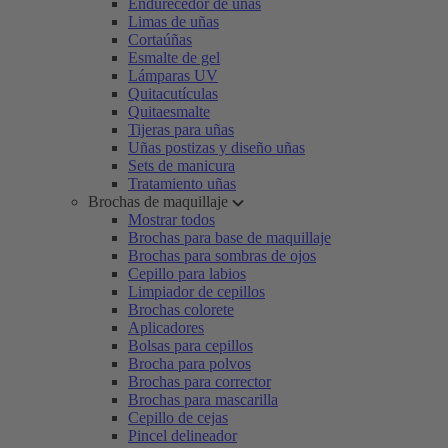
Endurecedor de uñas
Limas de uñas
Cortaúñas
Esmalte de gel
Lámparas UV
Quitacutículas
Quitaesmalte
Tijeras para uñas
Uñas postizas y diseño uñas
Sets de manicura
Tratamiento uñas
Brochas de maquillaje
Mostrar todos
Brochas para base de maquillaje
Brochas para sombras de ojos
Cepillo para labios
Limpiador de cepillos
Brochas colorete
Aplicadores
Bolsas para cepillos
Brocha para polvos
Brochas para corrector
Brochas para mascarilla
Cepillo de cejas
Pincel delineador