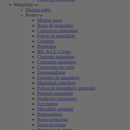
Maquillaje
Mostrar todos
Rostro
Mostrar todos
Bases de maquillaje
Correctores maquillaje
Polvos de maquillaje
Coloretes
Resaltador
BB- & CC-Cream
Contorno maquillaje
Contornos maquillaje
Correctores de color
Desmaquillante
Fijadores de maquillaje
Maquillaje camuflaje
Polvos de maquillajes minerales
Prebases maquillaje
Productos correctores
Accesorios
Maquillaje antiedad
Bronceadores
Bases compactas
Bases en crema
Productos de efecto