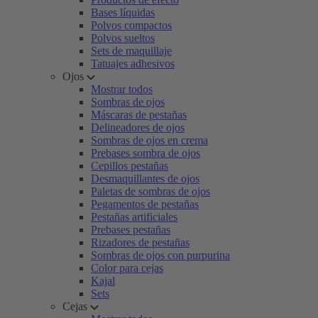
Bases líquidas
Polvos compactos
Polvos sueltos
Sets de maquillaje
Tatuajes adhesivos
Ojos
Mostrar todos
Sombras de ojos
Máscaras de pestañas
Delineadores de ojos
Sombras de ojos en crema
Prebases sombra de ojos
Cepillos pestañas
Desmaquillantes de ojos
Paletas de sombras de ojos
Pegamentos de pestañas
Pestañas artificiales
Prebases pestañas
Rizadores de pestañas
Sombras de ojos con purpurina
Color para cejas
Kajal
Sets
Cejas