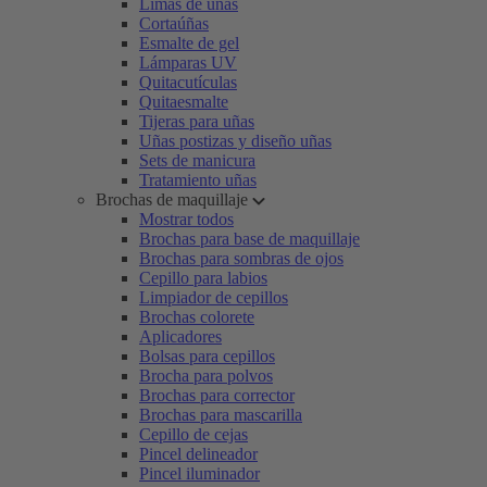
Limas de uñas
Cortaúñas
Esmalte de gel
Lámparas UV
Quitacutículas
Quitaesmalte
Tijeras para uñas
Uñas postizas y diseño uñas
Sets de manicura
Tratamiento uñas
Brochas de maquillaje
Mostrar todos
Brochas para base de maquillaje
Brochas para sombras de ojos
Cepillo para labios
Limpiador de cepillos
Brochas colorete
Aplicadores
Bolsas para cepillos
Brocha para polvos
Brochas para corrector
Brochas para mascarilla
Cepillo de cejas
Pincel delineador
Pincel iluminador