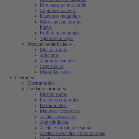
Brochas para mascarilla
Cepillos para cejas
Diademas maquillaje
Máscaras para dormir
Pinzas
Rodillo microagujas
Tijeras para cejas
Protector solar facial
Mostrar todos
After sun
Autobronceadores
Crema solar
Maquillaje solar
Cuerpo
Mostrar todos
Cuidado corporal
Mostrar todos
Lociones corporales
Desodorantes
Mantecas corporales
Aceites corporales
Anticelulíticos
Aceite e infusión de sauna
Aceites esenciales y para masajes
Cuello y escote