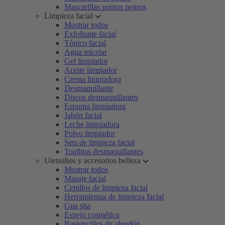
Mascarillas puntos negros
Limpieza facial
Mostrar todos
Exfoliante facial
Tónico facial
Agua micelar
Gel limpiador
Aceite limpiador
Crema limpiadora
Desmaquillante
Discos desmaquillantes
Espuma limpiadora
Jabón facial
Leche limpiadora
Polvo limpiador
Sets de limpieza facial
Toallitas desmaquillantes
Utensilios y accesorios belleza
Mostrar todos
Masaje facial
Cepillos de limpieza facial
Herramientas de limpieza facial
Gua sha
Espejo cosmético
Bastoncillos de algodón