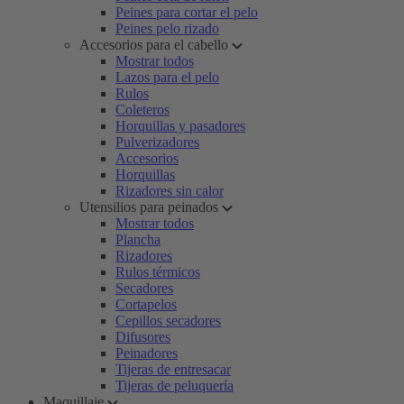
Peines para cortar el pelo
Peines pelo rizado
Accesorios para el cabello
Mostrar todos
Lazos para el pelo
Rulos
Coleteros
Horquillas y pasadores
Pulverizadores
Accesorios
Horquillas
Rizadores sin calor
Utensilios para peinados
Mostrar todos
Plancha
Rizadores
Rulos térmicos
Secadores
Cortapelos
Cepillos secadores
Difusores
Peinadores
Tijeras de entresacar
Tijeras de peluquería
Maquillaje