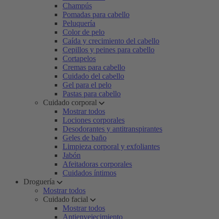
Champús
Pomadas para cabello
Peluquería
Color de pelo
Caída y crecimiento del cabello
Cepillos y peines para cabello
Cortapelos
Cremas para cabello
Cuidado del cabello
Gel para el pelo
Pastas para cabello
Cuidado corporal
Mostrar todos
Lociones corporales
Desodorantes y antitranspirantes
Geles de baño
Limpieza corporal y exfoliantes
Jabón
Afeitadoras corporales
Cuidados íntimos
Droguería
Mostrar todos
Cuidado facial
Mostrar todos
Antienvejecimiento