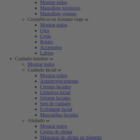
Mostrar todos
Maquillaje luminoso
Maquillaje vegano
Cosméticos en formato viaje
Mostrar todos
Ojos
Cejas
Rostro
Accesorios
Labios
Cuidado hombre
Mostrar todos
Cuidado facial
Mostrar todos
Antienvejecimiento
Cremas faciales
Limpieza facial
Sérums faciales
Sets de cuidado
Exfoliante facial
Mascarillas faciales
Afeitado
Mostrar todos
Crema de afeitar
Máquinas de afeitar en húmedo