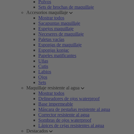
Polvos
Sets de brochas de maquillaje
Accesorios maquillaje
Mostrar todos
Sacapuntas maquillaje
Espejos maquillaje
Neceseres de maquillaje
Paletas vacías
Esponjas de maquillaje
Esponjas konjac
Papeles matificantes
Uñas
Cutis
Labios
Ojos
Sets
Maquillaje resistente al agua
Mostrar todos
Delineadores de ojos waterproof
Base impermeable
Máscara de pestañas resistente al agua
Corrector resistente al agua
Sombras de ojos waterproof
Lápices de cejas resistentes al agua
Destacados