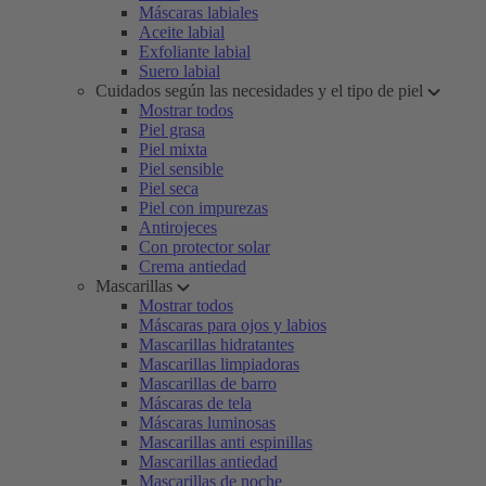
Máscaras labiales
Aceite labial
Exfoliante labial
Suero labial
Cuidados según las necesidades y el tipo de piel
Mostrar todos
Piel grasa
Piel mixta
Piel sensible
Piel seca
Piel con impurezas
Antirojeces
Con protector solar
Crema antiedad
Mascarillas
Mostrar todos
Máscaras para ojos y labios
Mascarillas hidratantes
Mascarillas limpiadoras
Mascarillas de barro
Máscaras de tela
Máscaras luminosas
Mascarillas anti espinillas
Mascarillas antiedad
Mascarillas de noche