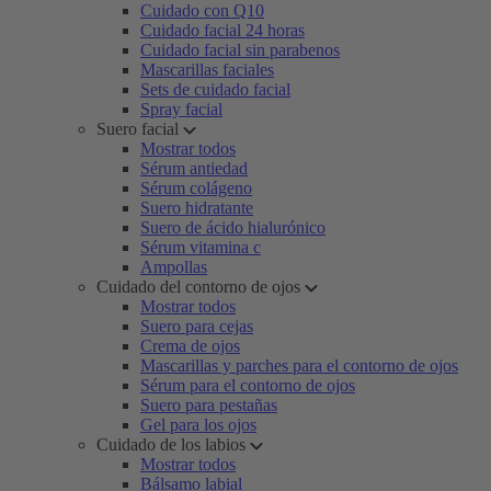
Cuidado con Q10
Cuidado facial 24 horas
Cuidado facial sin parabenos
Mascarillas faciales
Sets de cuidado facial
Spray facial
Suero facial
Mostrar todos
Sérum antiedad
Sérum colágeno
Suero hidratante
Suero de ácido hialurónico
Sérum vitamina c
Ampollas
Cuidado del contorno de ojos
Mostrar todos
Suero para cejas
Crema de ojos
Mascarillas y parches para el contorno de ojos
Sérum para el contorno de ojos
Suero para pestañas
Gel para los ojos
Cuidado de los labios
Mostrar todos
Bálsamo labial