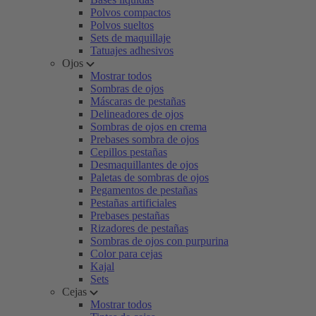
Polvos compactos
Polvos sueltos
Sets de maquillaje
Tatuajes adhesivos
Ojos
Mostrar todos
Sombras de ojos
Máscaras de pestañas
Delineadores de ojos
Sombras de ojos en crema
Prebases sombra de ojos
Cepillos pestañas
Desmaquillantes de ojos
Paletas de sombras de ojos
Pegamentos de pestañas
Pestañas artificiales
Prebases pestañas
Rizadores de pestañas
Sombras de ojos con purpurina
Color para cejas
Kajal
Sets
Cejas
Mostrar todos