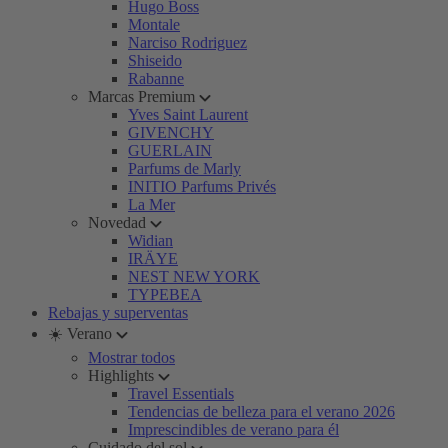
Hugo Boss
Montale
Narciso Rodriguez
Shiseido
Rabanne
Marcas Premium
Yves Saint Laurent
GIVENCHY
GUERLAIN
Parfums de Marly
INITIO Parfums Privés
La Mer
Novedad
Widian
IRÄYE
NEST NEW YORK
TYPEBEA
Rebajas y superventas
☀️ Verano
Mostrar todos
Highlights
Travel Essentials
Tendencias de belleza para el verano 2026
Imprescindibles de verano para él
Cuidado del sol