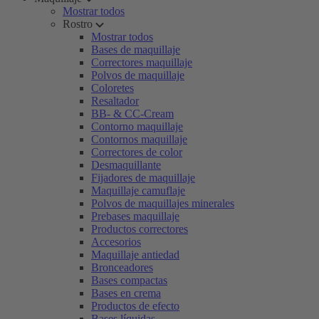
Mostrar todos
Rostro
Mostrar todos
Bases de maquillaje
Correctores maquillaje
Polvos de maquillaje
Coloretes
Resaltador
BB- & CC-Cream
Contorno maquillaje
Contornos maquillaje
Correctores de color
Desmaquillante
Fijadores de maquillaje
Maquillaje camuflaje
Polvos de maquillajes minerales
Prebases maquillaje
Productos correctores
Accesorios
Maquillaje antiedad
Bronceadores
Bases compactas
Bases en crema
Productos de efecto
Bases líquidas