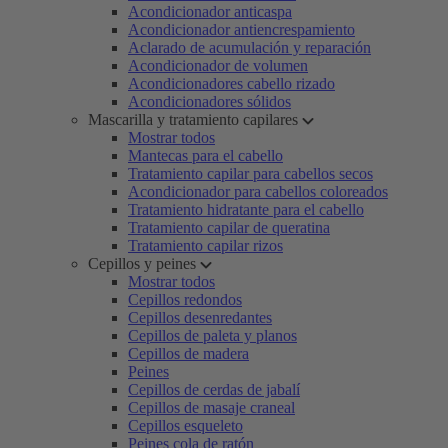
Acondicionador anticaspa
Acondicionador antiencrespamiento
Aclarado de acumulación y reparación
Acondicionador de volumen
Acondicionadores cabello rizado
Acondicionadores sólidos
Mascarilla y tratamiento capilares
Mostrar todos
Mantecas para el cabello
Tratamiento capilar para cabellos secos
Acondicionador para cabellos coloreados
Tratamiento hidratante para el cabello
Tratamiento capilar de queratina
Tratamiento capilar rizos
Cepillos y peines
Mostrar todos
Cepillos redondos
Cepillos desenredantes
Cepillos de paleta y planos
Cepillos de madera
Peines
Cepillos de cerdas de jabalí
Cepillos de masaje craneal
Cepillos esqueleto
Peines cola de ratón