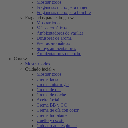
Mostrar todos
Fragancias nicho para mujer
Fragancias nicho para hombre
Fragancias para el hogar
Mostrar todos
Velas aromáticas
Ambientadores de varillas
Difusores de aroma
Piedras aromáticas
Sprays ambientadores
Ambientadores de coche
Cara
Mostrar todos
Cuidado facial
Mostrar todos
Crema facial
Crema antiarrugas
Crema de día
Crema de noche
Aceite facial
Crema BB y CC
Crema de día con color
Crema hidratante
Cuello y escote
Cuidado anti espinillas