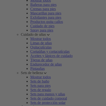
Mostrar todos
Bañeras para pies
Cremas para pies
Mascarillas para pies
Exfoliantes para pies
Productos quita callos
Cuidado de pies
Spray para pies
Cuidado de uñas
Mostrar todos
Limas de uñas
Quitacutículas
Cortaúñas y cortacutículas
Aceites y lápices de cuidado
Tijeras de uñas
Endurecedor de uñas
Pintauñas
Sets de belleza
Mostrar todos
Sets de baño
Sets para pies
Sets de regalo
Sets para manos y uñas
Sets de cuidado corporal
Sets de protección solar