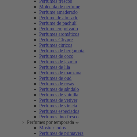
Perfumes frescos
Molécula de perfume
Perfume amaderado
Perfume de almizcle
Perfume de pachulí
Perfume empolvado
Perfumes aromáticos
Perfumes Chypre
Perfumes citricos
Perfumes de bergamota
Perfumes de coco
Perfumes de jazmín
Perfumes de lila
Perfumes de manzana
Perfumes de oud
Perfumes de rosas
Perfumes de sándalo
Perfumes de vainilla
Perfumes de vetiver
Perfumes de violeta
Perfumes especiados
Perfumes lino fresco
Perfumes por temporada
Mostrar todos
Perfumes de primavera