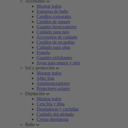
Accesorios
Mostrar todos
Esponjas de baño
Cepillos corporales
Cepillos de masaje
Guantes bronceadores
Cuidado para pies
Accesorios de cuidado
Cepillos de recambio
Cuidado para uñas
Franela
Guantes exfoliantes
Joyas para manos y pies
Sol y protección
Mostrar todos
After Sun
Autobronceadores
Protectores solares
Depilación
Mostrar todos
Cera fría y tibia
Depiladoras y cuchillas
Cuidado del afeitado
Crema depilatoria
Baño