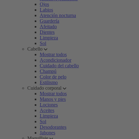
Ojos
Labios
Atención nocturna
Guardería
Afeitado
Dientes
Limpieza
Sol
Cabello
Mostrar todos
Acondicionador
Cuidado del cabello
Champú
Color de pelo
Estilismo
Cuidado corporal
Mostrar todos
Manos y pies
Lociones
Aceites
Limpieza
Sol
Desodorantes
Jabones
Maquillaje