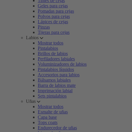
Tintes de cejas
Geles para cejas
Pomadas para cejas
Polvos para cejas
Lápices de cejas
Pinzas
Tijeras para cejas
Labios
Mostrar todos
Pintalabios
Brillos de labios
Perfiladores labiales
Voluminizadores de labios
Pintalabios líquidos
Accesorios para labios
Bálsamos labiales
Barra de labios mate
Imprimación labial
Sets pintalabios
Uñas
Mostrar todos
Esmalte de uñas
Capa base
Tops coats
Endurecedor de uñas