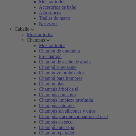
Mostrar todos
Accesorios de baño
Albornoces
Toallas de mano
Neceseres
Cabello
Mostrar todos
Champús
Mostrar todos
Champú de queratina
Pre champú
Champú de aceite de argán
Champú suavizante
Champú voluminizador
Champú para hombres
Champú plata
Champús árbol de té
Champús con color
Champús limpieza profunda
Champús naturales
Champús sin siliconas y otros
Champús y acondicionadores 2 en 1
Champús en seco
Champú anticaspa
Champú reparador