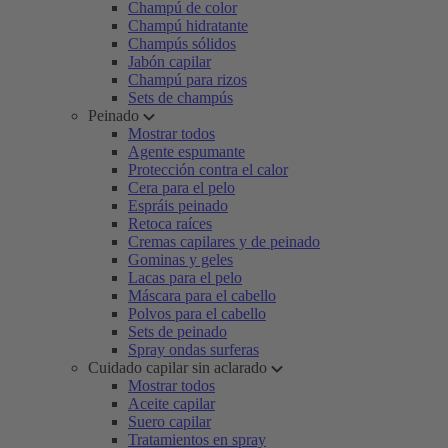
Champú de color
Champú hidratante
Champús sólidos
Jabón capilar
Champú para rizos
Sets de champús
Peinado
Mostrar todos
Agente espumante
Protección contra el calor
Cera para el pelo
Espráis peinado
Retoca raíces
Cremas capilares y de peinado
Gominas y geles
Lacas para el pelo
Máscara para el cabello
Polvos para el cabello
Sets de peinado
Spray ondas surferas
Cuidado capilar sin aclarado
Mostrar todos
Aceite capilar
Suero capilar
Tratamientos en spray