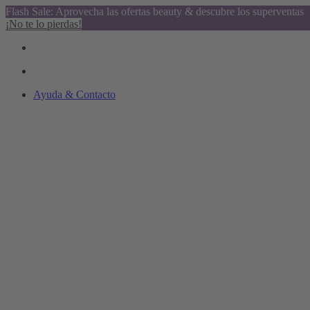
Flash Sale: Aprovecha las ofertas beauty & descubre los superventas
¡No te lo pierdas!
Ayuda & Contacto