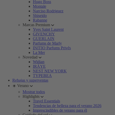
Hugo Boss
Montale
Narciso Rodriguez
Shiseido
Rabanne
Marcas Premium
Yves Saint Laurent
GIVENCHY
GUERLAIN
Parfums de Marly
INITIO Parfums Privés
La Mer
Novedad
Widian
IRÄYE
NEST NEW YORK
TYPEBEA
Rebajas y superventas
☀️ Verano
Mostrar todos
Highlights
Travel Essentials
Tendencias de belleza para el verano 2026
Imprescindibles de verano para él
Cuidado del sol