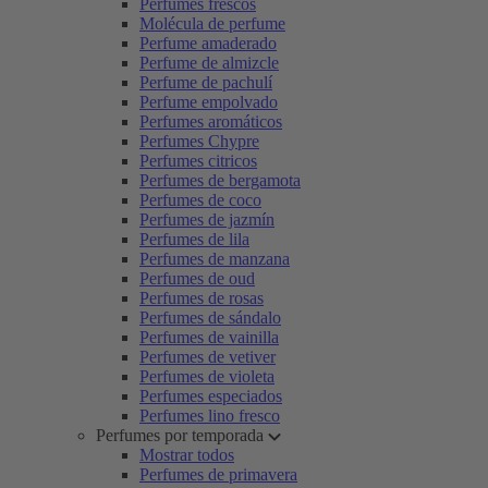
Perfumes frescos
Molécula de perfume
Perfume amaderado
Perfume de almizcle
Perfume de pachulí
Perfume empolvado
Perfumes aromáticos
Perfumes Chypre
Perfumes citricos
Perfumes de bergamota
Perfumes de coco
Perfumes de jazmín
Perfumes de lila
Perfumes de manzana
Perfumes de oud
Perfumes de rosas
Perfumes de sándalo
Perfumes de vainilla
Perfumes de vetiver
Perfumes de violeta
Perfumes especiados
Perfumes lino fresco
Perfumes por temporada
Mostrar todos
Perfumes de primavera