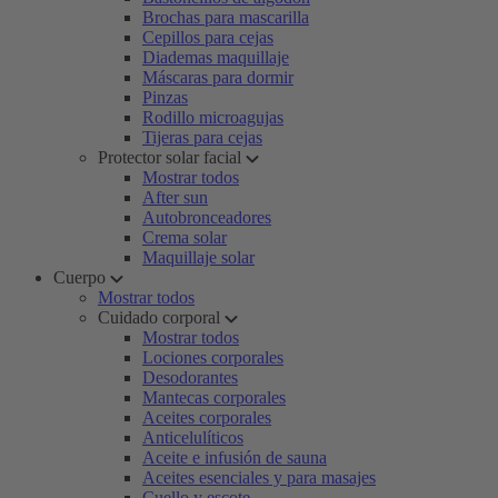
Brochas para mascarilla
Cepillos para cejas
Diademas maquillaje
Máscaras para dormir
Pinzas
Rodillo microagujas
Tijeras para cejas
Protector solar facial
Mostrar todos
After sun
Autobronceadores
Crema solar
Maquillaje solar
Cuerpo
Mostrar todos
Cuidado corporal
Mostrar todos
Lociones corporales
Desodorantes
Mantecas corporales
Aceites corporales
Anticelulíticos
Aceite e infusión de sauna
Aceites esenciales y para masajes
Cuello y escote