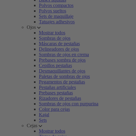
Polvos compactos
Polvos sueltos
Sets de maquillaje
Tatuajes adhesivos
Ojos
Mostrar todos
Sombras de ojos
Máscaras de pestañas
Delineadores de ojos
Sombras de ojos en crema
Prebases sombra de ojos
Cepillos pestañas
Desmaquillantes de ojos
Paletas de sombras de ojos
Pegamentos de pestañas
Pestañas artificiales
Prebases pestañas
Rizadores de pestañas
Sombras de ojos con purpurina
Color para cejas
Kajal
Sets
Cejas
Mostrar todos