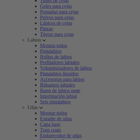
Tintes de cejas
Geles para cejas
Pomadas para cejas
Polvos para cejas
Lápices de cejas
Pinzas
Tijeras para cejas
Labios
Mostrar todos
Pintalabios
Brillos de labios
Perfiladores labiales
Voluminizadores de labios
Pintalabios líquidos
Accesorios para labios
Bálsamos labiales
Barra de labios mate
Imprimación labial
Sets pintalabios
Uñas
Mostrar todos
Esmalte de uñas
Capa base
Tops coats
Endurecedor de uñas