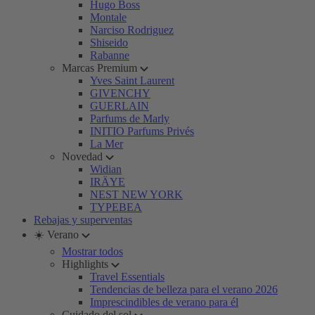
Hugo Boss
Montale
Narciso Rodriguez
Shiseido
Rabanne
Marcas Premium
Yves Saint Laurent
GIVENCHY
GUERLAIN
Parfums de Marly
INITIO Parfums Privés
La Mer
Novedad
Widian
IRÄYE
NEST NEW YORK
TYPEBEA
Rebajas y superventas
☀️ Verano
Mostrar todos
Highlights
Travel Essentials
Tendencias de belleza para el verano 2026
Imprescindibles de verano para él
Cuidado del sol