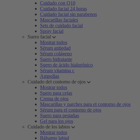
Cuidado con Q10
Cuidado facial 24 horas
Cuidado facial sin parabenos
Mascarillas faciales
Sets de cuidado facial
Spray facial
Suero facial
Mostrar todos
Sérum antiedad
Sérum colágeno
Suero hidratante
Suero de ácido hialurónico
Sérum vitamina c
Ampollas
Cuidado del contorno de ojos
Mostrar todos
Suero para cejas
Crema de ojos
Mascarillas y parches para el contorno de ojos
Sérum para el contorno de ojos
Suero para pestañas
Gel para los ojos
Cuidado de los labios
Mostrar todos
Bálsamo labial