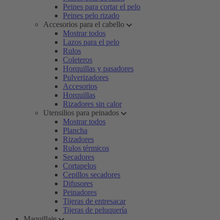
Peines para cortar el pelo
Peines pelo rizado
Accesorios para el cabello
Mostrar todos
Lazos para el pelo
Rulos
Coleteros
Horquillas y pasadores
Pulverizadores
Accesorios
Horquillas
Rizadores sin calor
Utensilios para peinados
Mostrar todos
Plancha
Rizadores
Rulos térmicos
Secadores
Cortapelos
Cepillos secadores
Difusores
Peinadores
Tijeras de entresacar
Tijeras de peluquería
Maquillaje