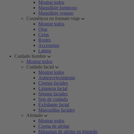
Mostrar todos
Maquillaje luminoso
Maquillaje vegano
Cosméticos en formato viaje
Mostrar todos
Ojos
Cejas
Rostro
Accesorios
Labios
Cuidado hombre
Mostrar todos
Cuidado facial
Mostrar todos
Antienvejecimiento
Cremas faciales
Limpieza facial
Sérums faciales
Sets de cuidado
Exfoliante facial
Mascarillas faciales
Afeitado
Mostrar todos
Crema de afeitar
Máquinas de afeitar en húmedo