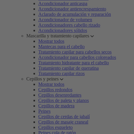
Acondicionador anticaspa
Acondicionador antiencrespamiento
Aclarado de acumulación y reparación
Acondicionador de volumen
Acondicionadores cabello rizado
Acondicionadores sólidos
Mascarilla y tratamiento capilares
Mostrar todos
Mantecas para el cabello
Tratamiento capilar para cabellos secos
Acondicionador para cabellos coloreados
Tratamiento hidratante para el cabello
Tratamiento capilar de queratina
Tratamiento capilar rizos
Cepillos y peines
Mostrar todos
Cepillos redondos
Cepillos desenredantes
Cepillos de paleta y planos
Cepillos de madera
Peines
Cepillos de cerdas de jabalí
Cepillos de masaje craneal
Cepillos esqueleto
Peines cola de ratón