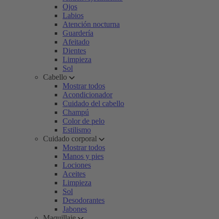
Ojos
Labios
Atención nocturna
Guardería
Afeitado
Dientes
Limpieza
Sol
Cabello
Mostrar todos
Acondicionador
Cuidado del cabello
Champú
Color de pelo
Estilismo
Cuidado corporal
Mostrar todos
Manos y pies
Lociones
Aceites
Limpieza
Sol
Desodorantes
Jabones
Maquillaje