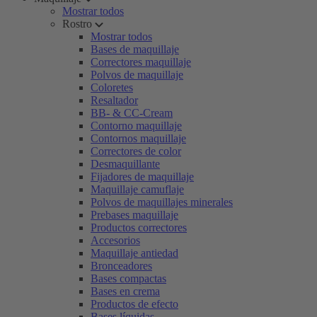
Mostrar todos
Rostro
Mostrar todos
Bases de maquillaje
Correctores maquillaje
Polvos de maquillaje
Coloretes
Resaltador
BB- & CC-Cream
Contorno maquillaje
Contornos maquillaje
Correctores de color
Desmaquillante
Fijadores de maquillaje
Maquillaje camuflaje
Polvos de maquillajes minerales
Prebases maquillaje
Productos correctores
Accesorios
Maquillaje antiedad
Bronceadores
Bases compactas
Bases en crema
Productos de efecto
Bases líquidas