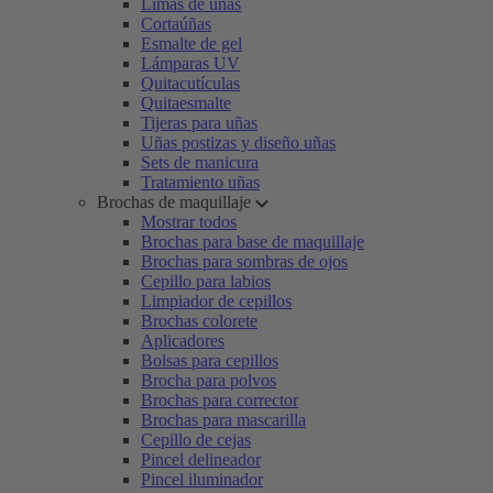
Limas de uñas
Cortaúñas
Esmalte de gel
Lámparas UV
Quitacutículas
Quitaesmalte
Tijeras para uñas
Uñas postizas y diseño uñas
Sets de manicura
Tratamiento uñas
Brochas de maquillaje
Mostrar todos
Brochas para base de maquillaje
Brochas para sombras de ojos
Cepillo para labios
Limpiador de cepillos
Brochas colorete
Aplicadores
Bolsas para cepillos
Brocha para polvos
Brochas para corrector
Brochas para mascarilla
Cepillo de cejas
Pincel delineador
Pincel iluminador