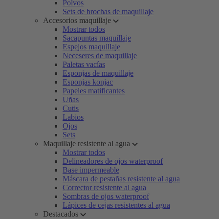
Polvos
Sets de brochas de maquillaje
Accesorios maquillaje
Mostrar todos
Sacapuntas maquillaje
Espejos maquillaje
Neceseres de maquillaje
Paletas vacías
Esponjas de maquillaje
Esponjas konjac
Papeles matificantes
Uñas
Cutis
Labios
Ojos
Sets
Maquillaje resistente al agua
Mostrar todos
Delineadores de ojos waterproof
Base impermeable
Máscara de pestañas resistente al agua
Corrector resistente al agua
Sombras de ojos waterproof
Lápices de cejas resistentes al agua
Destacados