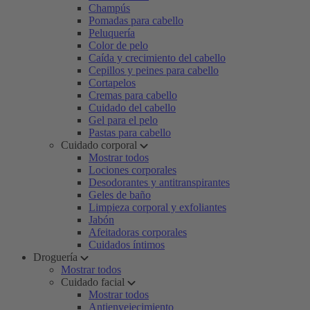
Champús
Pomadas para cabello
Peluquería
Color de pelo
Caída y crecimiento del cabello
Cepillos y peines para cabello
Cortapelos
Cremas para cabello
Cuidado del cabello
Gel para el pelo
Pastas para cabello
Cuidado corporal
Mostrar todos
Lociones corporales
Desodorantes y antitranspirantes
Geles de baño
Limpieza corporal y exfoliantes
Jabón
Afeitadoras corporales
Cuidados íntimos
Droguería
Mostrar todos
Cuidado facial
Mostrar todos
Antienvejecimiento