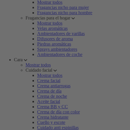
Mostrar todos
Fragancias nicho para mujer
Fragancias nicho para hombre
Fragancias para el hogar
Mostrar todos
Velas aromáticas
Ambientadores de varillas
Difusores de aroma
Piedras aromáticas
Sprays ambientadores
Ambientadores de coche
Cara
Mostrar todos
Cuidado facial
Mostrar todos
Crema facial
Crema antiarrugas
Crema de día
Crema de noche
Aceite facial
Crema BB y CC
Crema de día con color
Crema hidratante
Cuello y escote
Cuidado anti espinillas