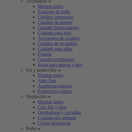
Accesorios
Mostrar todos
Esponjas de baño
Cepillos corporales
Cepillos de masaje
Guantes bronceadores
Cuidado para pies
Accesorios de cuidado
Cepillos de recambio
Cuidado para uñas
Franela
Guantes exfoliantes
Joyas para manos y pies
Sol y protección
Mostrar todos
After Sun
Autobronceadores
Protectores solares
Depilación
Mostrar todos
Cera fría y tibia
Depiladoras y cuchillas
Cuidado del afeitado
Crema depilatoria
Baño