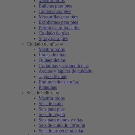
Mostrar todos
Bañeras para pies
Cremas para pies
Mascarillas para pies
Exfoliantes para pies
Productos quita callos
Cuidado de pies
Spray para pies
Cuidado de uñas
Mostrar todos
Limas de uñas
Quitacutículas
Cortaúñas y cortacutículas
Aceites y lápices de cuidado
Tijeras de uñas
Endurecedor de uñas
Pintauñas
Sets de belleza
Mostrar todos
Sets de baño
Sets para pies
Sets de regalo
Sets para manos y uñas
Sets de cuidado corporal
Sets de protección solar