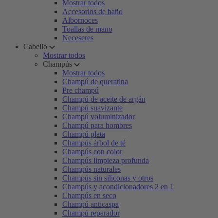
Mostrar todos
Accesorios de baño
Albornoces
Toallas de mano
Neceseres
Cabello
Mostrar todos
Champús
Mostrar todos
Champú de queratina
Pre champú
Champú de aceite de argán
Champú suavizante
Champú voluminizador
Champú para hombres
Champú plata
Champús árbol de té
Champús con color
Champús limpieza profunda
Champús naturales
Champús sin siliconas y otros
Champús y acondicionadores 2 en 1
Champús en seco
Champú anticaspa
Champú reparador