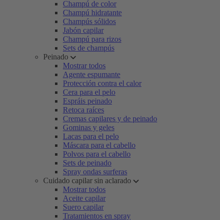
Champú de color
Champú hidratante
Champús sólidos
Jabón capilar
Champú para rizos
Sets de champús
Peinado
Mostrar todos
Agente espumante
Protección contra el calor
Cera para el pelo
Espráis peinado
Retoca raíces
Cremas capilares y de peinado
Gominas y geles
Lacas para el pelo
Máscara para el cabello
Polvos para el cabello
Sets de peinado
Spray ondas surferas
Cuidado capilar sin aclarado
Mostrar todos
Aceite capilar
Suero capilar
Tratamientos en spray