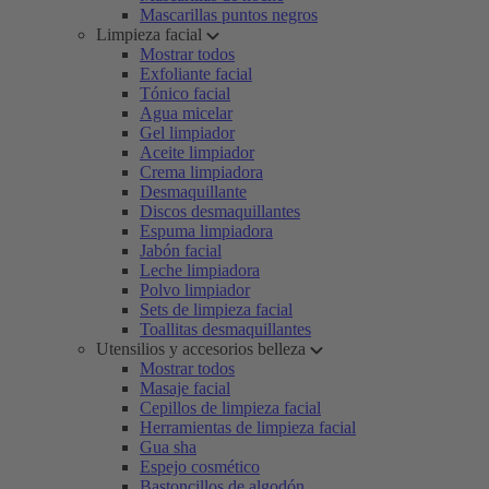
Mascarillas puntos negros
Limpieza facial
Mostrar todos
Exfoliante facial
Tónico facial
Agua micelar
Gel limpiador
Aceite limpiador
Crema limpiadora
Desmaquillante
Discos desmaquillantes
Espuma limpiadora
Jabón facial
Leche limpiadora
Polvo limpiador
Sets de limpieza facial
Toallitas desmaquillantes
Utensilios y accesorios belleza
Mostrar todos
Masaje facial
Cepillos de limpieza facial
Herramientas de limpieza facial
Gua sha
Espejo cosmético
Bastoncillos de algodón