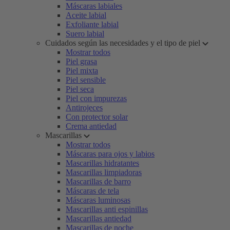
Máscaras labiales
Aceite labial
Exfoliante labial
Suero labial
Cuidados según las necesidades y el tipo de piel
Mostrar todos
Piel grasa
Piel mixta
Piel sensible
Piel seca
Piel con impurezas
Antirojeces
Con protector solar
Crema antiedad
Mascarillas
Mostrar todos
Máscaras para ojos y labios
Mascarillas hidratantes
Mascarillas limpiadoras
Mascarillas de barro
Máscaras de tela
Máscaras luminosas
Mascarillas anti espinillas
Mascarillas antiedad
Mascarillas de noche