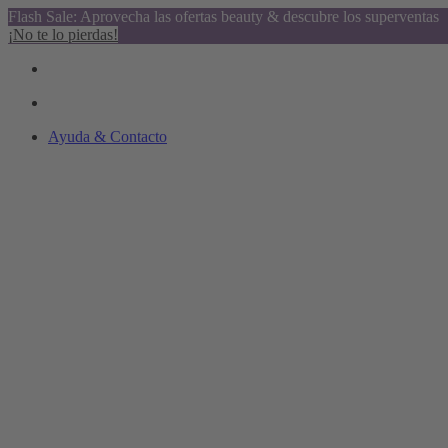
Flash Sale: Aprovecha las ofertas beauty & descubre los superventas
¡No te lo pierdas!
Ayuda & Contacto