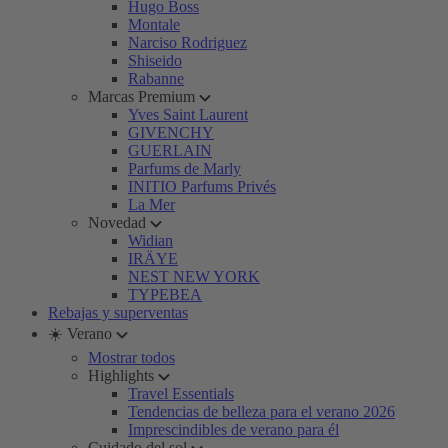
Hugo Boss
Montale
Narciso Rodriguez
Shiseido
Rabanne
Marcas Premium
Yves Saint Laurent
GIVENCHY
GUERLAIN
Parfums de Marly
INITIO Parfums Privés
La Mer
Novedad
Widian
IRÄYE
NEST NEW YORK
TYPEBEA
Rebajas y superventas
☀️ Verano
Mostrar todos
Highlights
Travel Essentials
Tendencias de belleza para el verano 2026
Imprescindibles de verano para él
Cuidado del sol