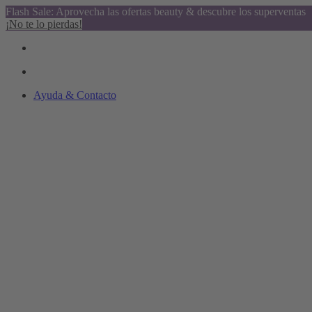
Flash Sale: Aprovecha las ofertas beauty & descubre los superventas
¡No te lo pierdas!
Ayuda & Contacto