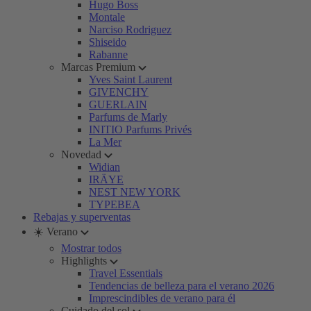
Hugo Boss
Montale
Narciso Rodriguez
Shiseido
Rabanne
Marcas Premium
Yves Saint Laurent
GIVENCHY
GUERLAIN
Parfums de Marly
INITIO Parfums Privés
La Mer
Novedad
Widian
IRÄYE
NEST NEW YORK
TYPEBEA
Rebajas y superventas
☀️ Verano
Mostrar todos
Highlights
Travel Essentials
Tendencias de belleza para el verano 2026
Imprescindibles de verano para él
Cuidado del sol