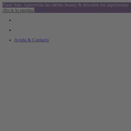
Flash Sale: Aprovecha las ofertas beauty & descubre los superventas
¡No te lo pierdas!
Ayuda & Contacto