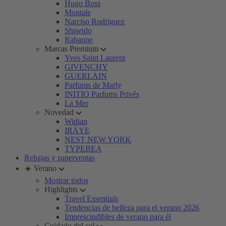
Hugo Boss
Montale
Narciso Rodriguez
Shiseido
Rabanne
Marcas Premium
Yves Saint Laurent
GIVENCHY
GUERLAIN
Parfums de Marly
INITIO Parfums Privés
La Mer
Novedad
Widian
IRÄYE
NEST NEW YORK
TYPEBEA
Rebajas y superventas
☀️ Verano
Mostrar todos
Highlights
Travel Essentials
Tendencias de belleza para el verano 2026
Imprescindibles de verano para él
Cuidado del sol