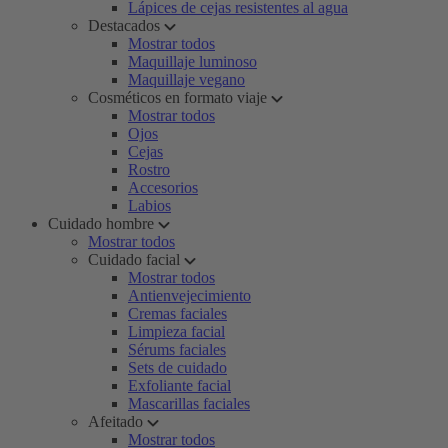
Lápices de cejas resistentes al agua
Destacados
Mostrar todos
Maquillaje luminoso
Maquillaje vegano
Cosméticos en formato viaje
Mostrar todos
Ojos
Cejas
Rostro
Accesorios
Labios
Cuidado hombre
Mostrar todos
Cuidado facial
Mostrar todos
Antienvejecimiento
Cremas faciales
Limpieza facial
Sérums faciales
Sets de cuidado
Exfoliante facial
Mascarillas faciales
Afeitado
Mostrar todos