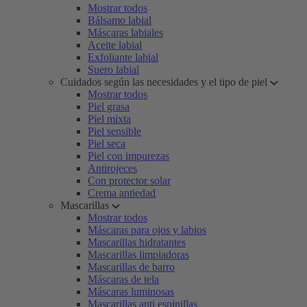
Mostrar todos
Bálsamo labial
Máscaras labiales
Aceite labial
Exfoliante labial
Suero labial
Cuidados según las necesidades y el tipo de piel
Mostrar todos
Piel grasa
Piel mixta
Piel sensible
Piel seca
Piel con impurezas
Antirojeces
Con protector solar
Crema antiedad
Mascarillas
Mostrar todos
Máscaras para ojos y labios
Mascarillas hidratantes
Mascarillas limpiadoras
Mascarillas de barro
Máscaras de tela
Máscaras luminosas
Mascarillas anti espinillas