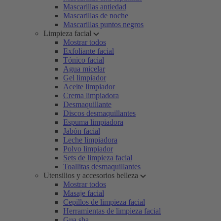
Mascarillas antiedad
Mascarillas de noche
Mascarillas puntos negros
Limpieza facial
Mostrar todos
Exfoliante facial
Tónico facial
Agua micelar
Gel limpiador
Aceite limpiador
Crema limpiadora
Desmaquillante
Discos desmaquillantes
Espuma limpiadora
Jabón facial
Leche limpiadora
Polvo limpiador
Sets de limpieza facial
Toallitas desmaquillantes
Utensilios y accesorios belleza
Mostrar todos
Masaje facial
Cepillos de limpieza facial
Herramientas de limpieza facial
Gua sha