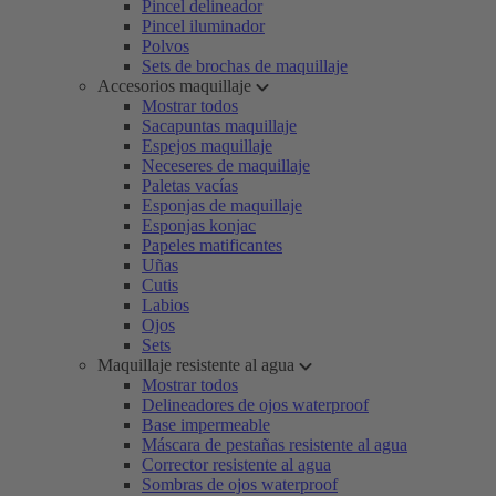
Pincel delineador
Pincel iluminador
Polvos
Sets de brochas de maquillaje
Accesorios maquillaje
Mostrar todos
Sacapuntas maquillaje
Espejos maquillaje
Neceseres de maquillaje
Paletas vacías
Esponjas de maquillaje
Esponjas konjac
Papeles matificantes
Uñas
Cutis
Labios
Ojos
Sets
Maquillaje resistente al agua
Mostrar todos
Delineadores de ojos waterproof
Base impermeable
Máscara de pestañas resistente al agua
Corrector resistente al agua
Sombras de ojos waterproof