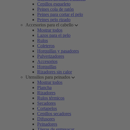
Cepillos esqueleto
Peines cola de ratón
Peines para cortar el pelo
Peines pelo rizado
Accesorios para el cabello
Mostrar todos
Lazos para el pelo
Rulos
Coleteros
Horquillas y pasadores
Pulverizadores
Accesorios
Horquillas
Rizadores sin calor
Utensilios para peinados
Mostrar todos
Plancha
Rizadores
Rulos térmicos
Secadores
Cortapelos
Cepillos secadores
Difusores
Peinadores
Tijeras de entresacar