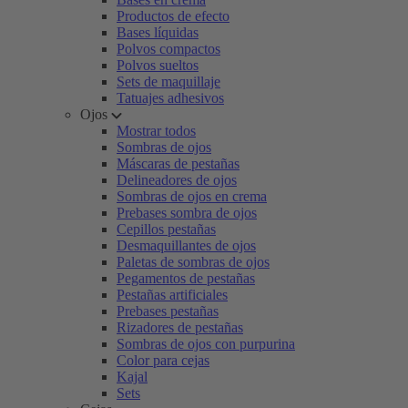
Productos de efecto
Bases líquidas
Polvos compactos
Polvos sueltos
Sets de maquillaje
Tatuajes adhesivos
Ojos
Mostrar todos
Sombras de ojos
Máscaras de pestañas
Delineadores de ojos
Sombras de ojos en crema
Prebases sombra de ojos
Cepillos pestañas
Desmaquillantes de ojos
Paletas de sombras de ojos
Pegamentos de pestañas
Pestañas artificiales
Prebases pestañas
Rizadores de pestañas
Sombras de ojos con purpurina
Color para cejas
Kajal
Sets