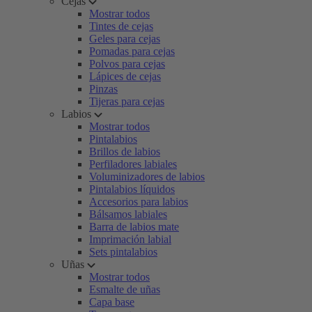
Cejas
Mostrar todos
Tintes de cejas
Geles para cejas
Pomadas para cejas
Polvos para cejas
Lápices de cejas
Pinzas
Tijeras para cejas
Labios
Mostrar todos
Pintalabios
Brillos de labios
Perfiladores labiales
Voluminizadores de labios
Pintalabios líquidos
Accesorios para labios
Bálsamos labiales
Barra de labios mate
Imprimación labial
Sets pintalabios
Uñas
Mostrar todos
Esmalte de uñas
Capa base