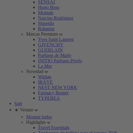
SENSAI
Hugo Boss
Montale
Narciso Rodriguez
Shiseido
Rabanne
Marcas Premium
Yves Saint Laurent
GIVENCHY
GUERLAIN
Parfums de Marly
INITIO Parfums Privés
La Mer
Novedad
Widian
IRÄYE
NEST NEW YORK
Farmacy Beauty
TYPEBEA
Sale
☀️ Verano
Mostrar todos
Highlights
Travel Essentials
Tendencias de belleza para el verano 2026