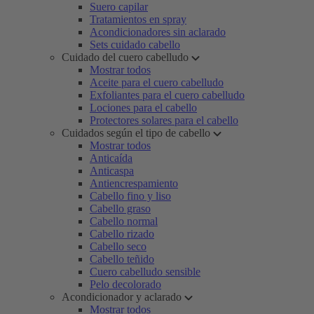
Suero capilar
Tratamientos en spray
Acondicionadores sin aclarado
Sets cuidado cabello
Cuidado del cuero cabelludo
Mostrar todos
Aceite para el cuero cabelludo
Exfoliantes para el cuero cabelludo
Lociones para el cabello
Protectores solares para el cabello
Cuidados según el tipo de cabello
Mostrar todos
Anticaída
Anticaspa
Antiencrespamiento
Cabello fino y liso
Cabello graso
Cabello normal
Cabello rizado
Cabello seco
Cabello teñido
Cuero cabelludo sensible
Pelo decolorado
Acondicionador y aclarado
Mostrar todos