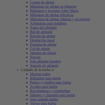
Crema de afeitar
Máquinas de afeitar en húmedo
Bálsamos y lociones After Shave
Máquinas de afeitar eléctricas
Máquinas de afeitar clásicas y accesorios
Afeitadora para hombres
Antes del afeitado
Bol de afeitado
Brocha de afeitar
Depilación nasal
Espuma de afeitar
Gel de afeitar
Jabones de afeitar
Navaja
Sets afeitado hombre
Soporte de afeitado
Cuidado de la barba
Mostrar todos
Bálsamos para barba
Peines y cepillos para barba
Aceites para barba
Recortadoras y cortabarbas
Jabones y champús para barba
Sets cuidado barba
Tijeras para barba