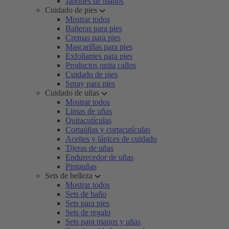
Jabones de manos
Cuidado de pies
Mostrar todos
Bañeras para pies
Cremas para pies
Mascarillas para pies
Exfoliantes para pies
Productos quita callos
Cuidado de pies
Spray para pies
Cuidado de uñas
Mostrar todos
Limas de uñas
Quitacutículas
Cortaúñas y cortacutículas
Aceites y lápices de cuidado
Tijeras de uñas
Endurecedor de uñas
Pintauñas
Sets de belleza
Mostrar todos
Sets de baño
Sets para pies
Sets de regalo
Sets para manos y uñas