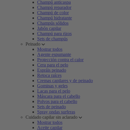
Champú anticaspa
Champú reparador
Champú de color
Champú hidratante
Champús sólidos
Jabón capilar
Champú para rizos
Sets de champús
Peinado
Mostrar todos
Agente espumante
Protección contra el calor
Cera para el pelo
Espráis peinado
Retoca raíces
Cremas capilares y de peinado
Gominas y geles
Lacas para el pelo
Máscara para el cabello
Polvos para el cabello
Sets de peinado
Spray ondas surferas
Cuidado capilar sin aclarado
Mostrar todos
Aceite capilar