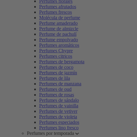
Perfumes florales
Perfumes afrutados
Perfumes frescos
Molécula de perfume
Perfume amaderado
Perfume de almizcle
Perfume de pachulí
Perfume empolvado
Perfumes aromáticos
Perfumes Chypre
Perfumes citricos
Perfumes de bergamota
Perfumes de coco
Perfumes de jazmín
Perfumes de lila
Perfumes de manzana
Perfumes de oud
Perfumes de rosas
Perfumes de sándalo
Perfumes de vainilla
Perfumes de vetiver
Perfumes de violeta
Perfumes especiados
Perfumes lino fresco
Perfumes por temporada