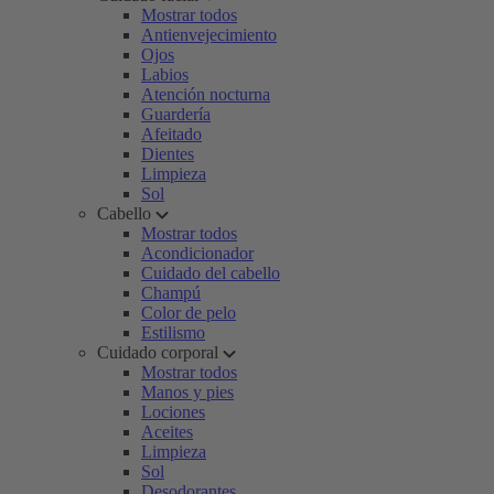
Mostrar todos
Antienvejecimiento
Ojos
Labios
Atención nocturna
Guardería
Afeitado
Dientes
Limpieza
Sol
Cabello
Mostrar todos
Acondicionador
Cuidado del cabello
Champú
Color de pelo
Estilismo
Cuidado corporal
Mostrar todos
Manos y pies
Lociones
Aceites
Limpieza
Sol
Desodorantes