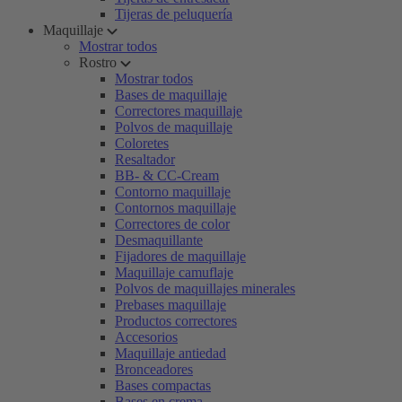
Tijeras de peluquería
Maquillaje
Mostrar todos
Rostro
Mostrar todos
Bases de maquillaje
Correctores maquillaje
Polvos de maquillaje
Coloretes
Resaltador
BB- & CC-Cream
Contorno maquillaje
Contornos maquillaje
Correctores de color
Desmaquillante
Fijadores de maquillaje
Maquillaje camuflaje
Polvos de maquillajes minerales
Prebases maquillaje
Productos correctores
Accesorios
Maquillaje antiedad
Bronceadores
Bases compactas
Bases en crema