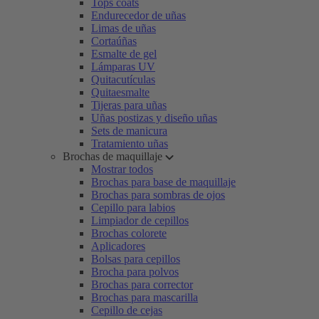
Tops coats
Endurecedor de uñas
Limas de uñas
Cortaúñas
Esmalte de gel
Lámparas UV
Quitacutículas
Quitaesmalte
Tijeras para uñas
Uñas postizas y diseño uñas
Sets de manicura
Tratamiento uñas
Brochas de maquillaje
Mostrar todos
Brochas para base de maquillaje
Brochas para sombras de ojos
Cepillo para labios
Limpiador de cepillos
Brochas colorete
Aplicadores
Bolsas para cepillos
Brocha para polvos
Brochas para corrector
Brochas para mascarilla
Cepillo de cejas