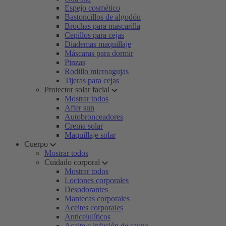
Espejo cosmético
Bastoncillos de algodón
Brochas para mascarilla
Cepillos para cejas
Diademas maquillaje
Máscaras para dormir
Pinzas
Rodillo microagujas
Tijeras para cejas
Protector solar facial
Mostrar todos
After sun
Autobronceadores
Crema solar
Maquillaje solar
Cuerpo
Mostrar todos
Cuidado corporal
Mostrar todos
Lociones corporales
Desodorantes
Mantecas corporales
Aceites corporales
Anticelulíticos
Aceite e infusión de sauna