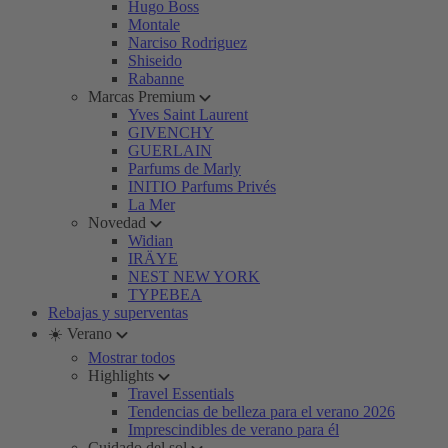
Hugo Boss
Montale
Narciso Rodriguez
Shiseido
Rabanne
Marcas Premium
Yves Saint Laurent
GIVENCHY
GUERLAIN
Parfums de Marly
INITIO Parfums Privés
La Mer
Novedad
Widian
IRÄYE
NEST NEW YORK
TYPEBEA
Rebajas y superventas
☀️ Verano
Mostrar todos
Highlights
Travel Essentials
Tendencias de belleza para el verano 2026
Imprescindibles de verano para él
Cuidado del sol