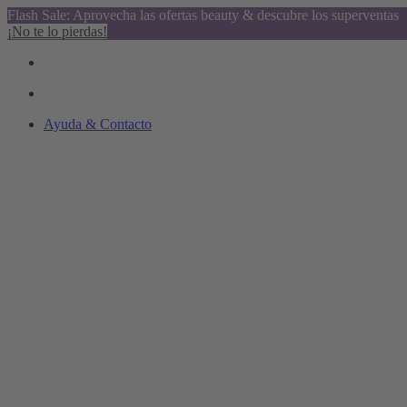
Flash Sale: Aprovecha las ofertas beauty & descubre los superventas
¡No te lo pierdas!
Ayuda & Contacto