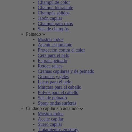
Champú de color
Champú hidratante
Champús sólidos
Jabón capilar
Champú para rizos
Sets de champús
Peinado
Mostrar todos
Agente espumante
Protección contra el calor
Cera para el pelo
Espráis peinado
Retoca raíces
Cremas capilares y de peinado
Gominas y geles
Lacas para el pelo
Máscara para el cabello
Polvos para el cabello
Sets de peinado
Spray ondas surferas
Cuidado capilar sin aclarado
Mostrar todos
Aceite capilar
Suero capilar
Tratamientos en spray