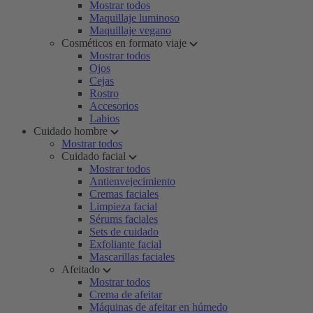
Mostrar todos
Maquillaje luminoso
Maquillaje vegano
Cosméticos en formato viaje
Mostrar todos
Ojos
Cejas
Rostro
Accesorios
Labios
Cuidado hombre
Mostrar todos
Cuidado facial
Mostrar todos
Antienvejecimiento
Cremas faciales
Limpieza facial
Sérums faciales
Sets de cuidado
Exfoliante facial
Mascarillas faciales
Afeitado
Mostrar todos
Crema de afeitar
Máquinas de afeitar en húmedo