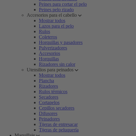
Peines para cortar el pelo
Peines pelo rizado
Accesorios para el cabello
Mostrar todos
Lazos para el pelo
Rulos
Coleteros
Horquillas y pasadores
Pulverizadores
Accesorios
Horquillas
Rizadores sin calor
Utensilios para peinados
Mostrar todos
Plancha
Rizadores
Rulos térmicos
Secadores
Cortapelos
Cepillos secadores
Difusores
Peinadores
Tijeras de entresacar
Tijeras de peluquería
Maquillaje