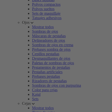
Polvos compactos
Polvos sueltos
Sets de maquillaje
Tatuajes adhesivos
Ojos
Mostrar todos
Sombras de ojos
Máscaras de pestañas
Delineadores de ojos
Sombras de ojos en crema
Prebases sombra de ojos
Cepillos pestañas
Desmaquillantes de ojos
Paletas de sombras de ojos
Pegamentos de pestañas
Pestañas artificiales
Prebases pestañas
Rizadores de pestañas
Sombras de ojos con purpurina
Color para cejas
Kajal
Sets
Cejas
Mostrar todos