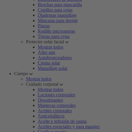
Brochas para mascarilla
Cepillos para cejas
Diademas maquillaje
Máscaras para dormir
Pinzas
Rodillo microagujas
Tijeras para cejas
Protector solar facial
Mostrar todos
After sun
Autobronceadores
Crema solar
Maquillaje solar
Cuerpo
Mostrar todos
Cuidado corporal
Mostrar todos
Lociones corporales
Desodorantes
Mantecas corporales
Aceites corporales
Anticelulíticos
Aceite e infusión de sauna
Aceites esenciales y para masajes
Cuello y escote