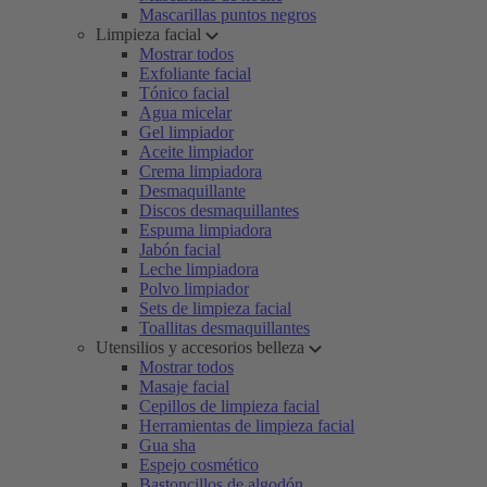
Mascarillas puntos negros
Limpieza facial
Mostrar todos
Exfoliante facial
Tónico facial
Agua micelar
Gel limpiador
Aceite limpiador
Crema limpiadora
Desmaquillante
Discos desmaquillantes
Espuma limpiadora
Jabón facial
Leche limpiadora
Polvo limpiador
Sets de limpieza facial
Toallitas desmaquillantes
Utensilios y accesorios belleza
Mostrar todos
Masaje facial
Cepillos de limpieza facial
Herramientas de limpieza facial
Gua sha
Espejo cosmético
Bastoncillos de algodón