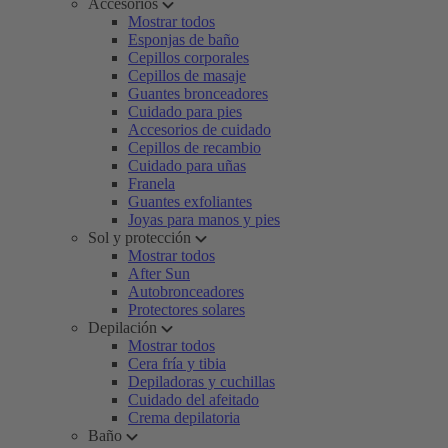
Accesorios
Mostrar todos
Esponjas de baño
Cepillos corporales
Cepillos de masaje
Guantes bronceadores
Cuidado para pies
Accesorios de cuidado
Cepillos de recambio
Cuidado para uñas
Franela
Guantes exfoliantes
Joyas para manos y pies
Sol y protección
Mostrar todos
After Sun
Autobronceadores
Protectores solares
Depilación
Mostrar todos
Cera fría y tibia
Depiladoras y cuchillas
Cuidado del afeitado
Crema depilatoria
Baño