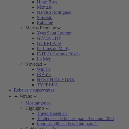
Hugo Boss
Montale
Narciso Rodriguez
Shiseido
Rabanne
Marcas Premium
Yves Saint Laurent
GIVENCHY
GUERLAIN
Parfums de Marly
INITIO Parfums Privés
La Mer
Novedad
Widian
IRÄYE
NEST NEW YORK
TYPEBEA
Rebajas y superventas
☀️ Verano
Mostrar todos
Highlights
Travel Essentials
Tendencias de belleza para el verano 2026
Imprescindibles de verano para él
Cuidado del sol