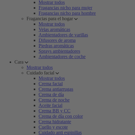
Mostrar todos
Fragancias nicho para mujer
Fragancias nicho para hombre
Fragancias para el hogar
Mostrar todos
Velas aromáticas
Ambientadores de varillas
Difusores de aroma
Piedras aromáticas
Sprays ambientadores
Ambientadores de coche
Cara
Mostrar todos
Cuidado facial
Mostrar todos
Crema facial
Crema antiarrugas
Crema de día
Crema de noche
Aceite facial
Crema BB y CC
Crema de día con color
Crema hidratante
Cuello y escote
Cuidado anti espinillas