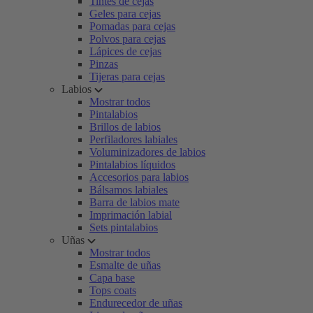
Tintes de cejas
Geles para cejas
Pomadas para cejas
Polvos para cejas
Lápices de cejas
Pinzas
Tijeras para cejas
Labios
Mostrar todos
Pintalabios
Brillos de labios
Perfiladores labiales
Voluminizadores de labios
Pintalabios líquidos
Accesorios para labios
Bálsamos labiales
Barra de labios mate
Imprimación labial
Sets pintalabios
Uñas
Mostrar todos
Esmalte de uñas
Capa base
Tops coats
Endurecedor de uñas