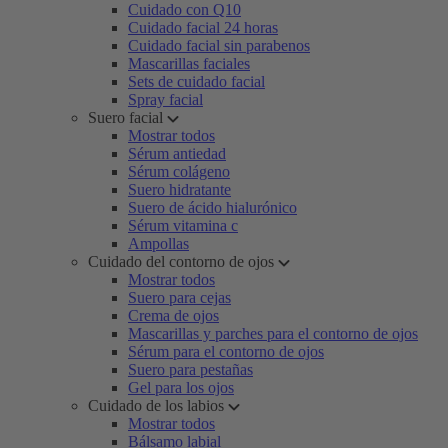
Cuidado con Q10
Cuidado facial 24 horas
Cuidado facial sin parabenos
Mascarillas faciales
Sets de cuidado facial
Spray facial
Suero facial
Mostrar todos
Sérum antiedad
Sérum colágeno
Suero hidratante
Suero de ácido hialurónico
Sérum vitamina c
Ampollas
Cuidado del contorno de ojos
Mostrar todos
Suero para cejas
Crema de ojos
Mascarillas y parches para el contorno de ojos
Sérum para el contorno de ojos
Suero para pestañas
Gel para los ojos
Cuidado de los labios
Mostrar todos
Bálsamo labial