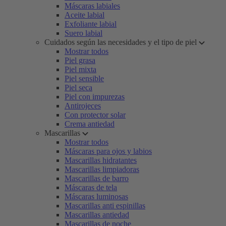
Máscaras labiales
Aceite labial
Exfoliante labial
Suero labial
Cuidados según las necesidades y el tipo de piel
Mostrar todos
Piel grasa
Piel mixta
Piel sensible
Piel seca
Piel con impurezas
Antirojeces
Con protector solar
Crema antiedad
Mascarillas
Mostrar todos
Máscaras para ojos y labios
Mascarillas hidratantes
Mascarillas limpiadoras
Mascarillas de barro
Máscaras de tela
Máscaras luminosas
Mascarillas anti espinillas
Mascarillas antiedad
Mascarillas de noche