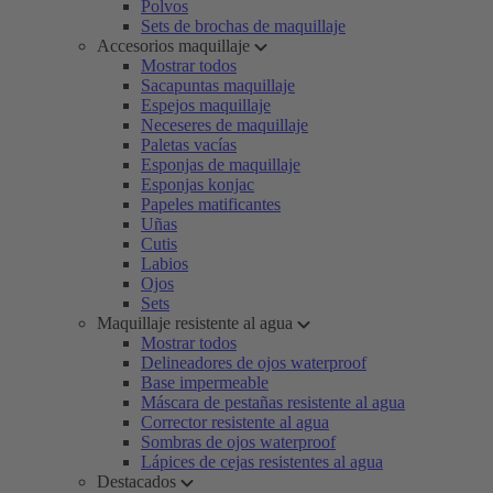
Polvos
Sets de brochas de maquillaje
Accesorios maquillaje
Mostrar todos
Sacapuntas maquillaje
Espejos maquillaje
Neceseres de maquillaje
Paletas vacías
Esponjas de maquillaje
Esponjas konjac
Papeles matificantes
Uñas
Cutis
Labios
Ojos
Sets
Maquillaje resistente al agua
Mostrar todos
Delineadores de ojos waterproof
Base impermeable
Máscara de pestañas resistente al agua
Corrector resistente al agua
Sombras de ojos waterproof
Lápices de cejas resistentes al agua
Destacados