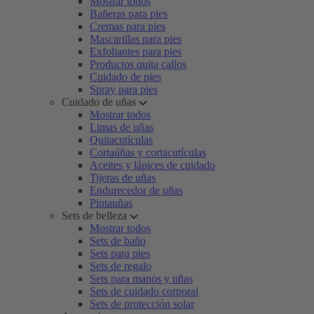
Mostrar todos
Bañeras para pies
Cremas para pies
Mascarillas para pies
Exfoliantes para pies
Productos quita callos
Cuidado de pies
Spray para pies
Cuidado de uñas
Mostrar todos
Limas de uñas
Quitacutículas
Cortaúñas y cortacutículas
Aceites y lápices de cuidado
Tijeras de uñas
Endurecedor de uñas
Pintauñas
Sets de belleza
Mostrar todos
Sets de baño
Sets para pies
Sets de regalo
Sets para manos y uñas
Sets de cuidado corporal
Sets de protección solar