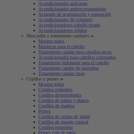
Acondicionador anticaspa
Acondicionador antiencrespamiento
Aclarado de acumulación y reparación
Acondicionador de volumen
Acondicionadores cabello rizado
Acondicionadores sólidos
Mascarilla y tratamiento capilares
Mostrar todos
Mantecas para el cabello
Tratamiento capilar para cabellos secos
Acondicionador para cabellos coloreados
Tratamiento hidratante para el cabello
Tratamiento capilar de queratina
Tratamiento capilar rizos
Cepillos y peines
Mostrar todos
Cepillos redondos
Cepillos desenredantes
Cepillos de paleta y planos
Cepillos de madera
Peines
Cepillos de cerdas de jabalí
Cepillos de masaje craneal
Cepillos esqueleto
Peines cola de ratón