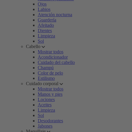
Ojos
Labios
Atención nocturna
Guardería
Afeitado
Dientes
Limpieza
Sol
Cabello
Mostrar todos
Acondicionador
Cuidado del cabello
Champú
Color de pelo
Estilismo
Cuidado corporal
Mostrar todos
Manos y pies
Lociones
Aceites
Limpieza
Sol
Desodorantes
Jabones
Maquillaje