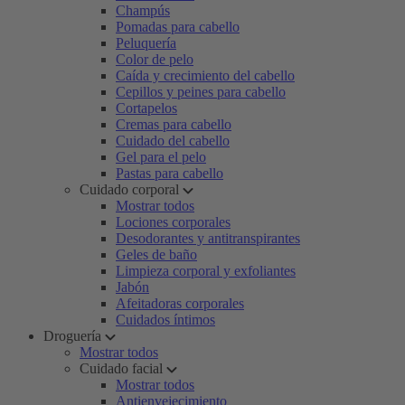
Champús
Pomadas para cabello
Peluquería
Color de pelo
Caída y crecimiento del cabello
Cepillos y peines para cabello
Cortapelos
Cremas para cabello
Cuidado del cabello
Gel para el pelo
Pastas para cabello
Cuidado corporal
Mostrar todos
Lociones corporales
Desodorantes y antitranspirantes
Geles de baño
Limpieza corporal y exfoliantes
Jabón
Afeitadoras corporales
Cuidados íntimos
Droguería
Mostrar todos
Cuidado facial
Mostrar todos
Antienvejecimiento