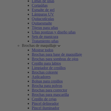
Limas de uñas
Cortaúñas
Esmalte de gel
Lámparas UV
Quitacutículas
Quitaesmalte
Tijeras para uñas
Uñas postizas y diseño uñas
Sets de manicura
Tratamiento uñas
Brochas de maquillaje
Mostrar todos
Brochas para base de maquillaje
Brochas para sombras de ojos
Cepillo para labios
Limpiador de cepillos
Brochas colorete
Aplicadores
Bolsas para cepillos
Brocha para polvos
Brochas para corrector
Brochas para mascarilla
Cepillo de cejas
Pincel delineador
Pincel iluminador