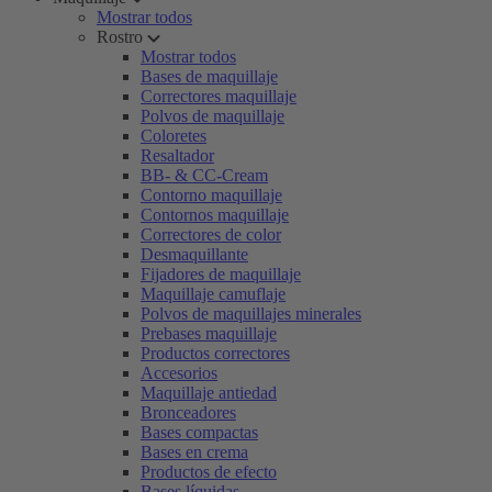
Mostrar todos
Rostro
Mostrar todos
Bases de maquillaje
Correctores maquillaje
Polvos de maquillaje
Coloretes
Resaltador
BB- & CC-Cream
Contorno maquillaje
Contornos maquillaje
Correctores de color
Desmaquillante
Fijadores de maquillaje
Maquillaje camuflaje
Polvos de maquillajes minerales
Prebases maquillaje
Productos correctores
Accesorios
Maquillaje antiedad
Bronceadores
Bases compactas
Bases en crema
Productos de efecto
Bases líquidas