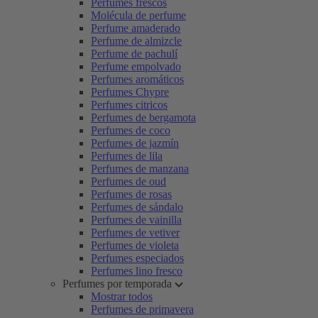
Perfumes frescos
Molécula de perfume
Perfume amaderado
Perfume de almizcle
Perfume de pachulí
Perfume empolvado
Perfumes aromáticos
Perfumes Chypre
Perfumes citricos
Perfumes de bergamota
Perfumes de coco
Perfumes de jazmín
Perfumes de lila
Perfumes de manzana
Perfumes de oud
Perfumes de rosas
Perfumes de sándalo
Perfumes de vainilla
Perfumes de vetiver
Perfumes de violeta
Perfumes especiados
Perfumes lino fresco
Perfumes por temporada
Mostrar todos
Perfumes de primavera