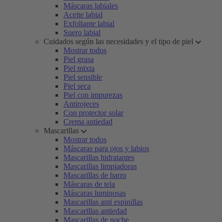
Máscaras labiales
Aceite labial
Exfoliante labial
Suero labial
Cuidados según las necesidades y el tipo de piel
Mostrar todos
Piel grasa
Piel mixta
Piel sensible
Piel seca
Piel con impurezas
Antirojeces
Con protector solar
Crema antiedad
Mascarillas
Mostrar todos
Máscaras para ojos y labios
Mascarillas hidratantes
Mascarillas limpiadoras
Mascarillas de barro
Máscaras de tela
Máscaras luminosas
Mascarillas anti espinillas
Mascarillas antiedad
Mascarillas de noche