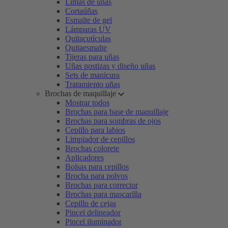
Limas de uñas
Cortaúñas
Esmalte de gel
Lámparas UV
Quitacutículas
Quitaesmalte
Tijeras para uñas
Uñas postizas y diseño uñas
Sets de manicura
Tratamiento uñas
Brochas de maquillaje
Mostrar todos
Brochas para base de maquillaje
Brochas para sombras de ojos
Cepillo para labios
Limpiador de cepillos
Brochas colorete
Aplicadores
Bolsas para cepillos
Brocha para polvos
Brochas para corrector
Brochas para mascarilla
Cepillo de cejas
Pincel delineador
Pincel iluminador