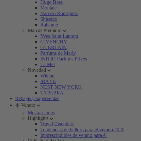
Hugo Boss
Montale
Narciso Rodriguez
Shiseido
Rabanne
Marcas Premium
Yves Saint Laurent
GIVENCHY
GUERLAIN
Parfums de Marly
INITIO Parfums Privés
La Mer
Novedad
Widian
IRÄYE
NEST NEW YORK
TYPEBEA
Rebajas y superventas
☀️ Verano
Mostrar todos
Highlights
Travel Essentials
Tendencias de belleza para el verano 2026
Imprescindibles de verano para él
Cuidado del sol