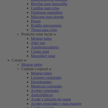
Brochas para mascarilla
Cepillos para cejas
Diademas maquillaje
Máscaras para dormir
Pinzas
Rodillo microagujas
Tijeras para cejas
Protector solar facial
Mostrar todos
After sun
Autobronceadores
Crema solar
Maquillaje solar
Cuerpo
Mostrar todos
Cuidado corporal
Mostrar todos
Lociones corporales
Desodorantes
Mantecas corporales
Aceites corporales
Anticelulíticos
Aceite e infusión de sauna
Aceites esenciales y para masajes
Cuello y escote