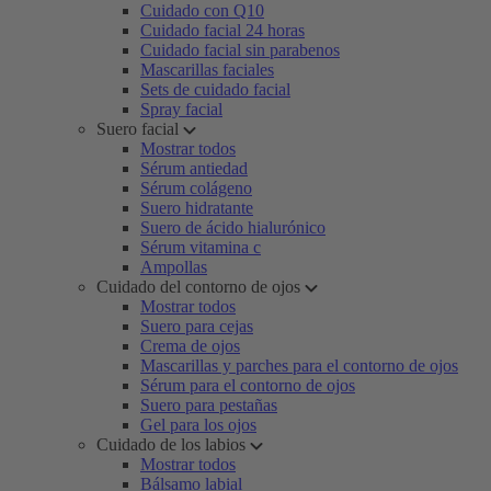
Cuidado con Q10
Cuidado facial 24 horas
Cuidado facial sin parabenos
Mascarillas faciales
Sets de cuidado facial
Spray facial
Suero facial
Mostrar todos
Sérum antiedad
Sérum colágeno
Suero hidratante
Suero de ácido hialurónico
Sérum vitamina c
Ampollas
Cuidado del contorno de ojos
Mostrar todos
Suero para cejas
Crema de ojos
Mascarillas y parches para el contorno de ojos
Sérum para el contorno de ojos
Suero para pestañas
Gel para los ojos
Cuidado de los labios
Mostrar todos
Bálsamo labial