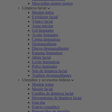
Mascarillas puntos negros
Limpieza facial
Mostrar todos
Exfoliante facial
Tónico facial
Agua micelar
Gel limpiador
Aceite limpiador
Crema limpiadora
Desmaquillante
Discos desmaquillantes
Espuma limpiadora
Jabón facial
Leche limpiadora
Polvo limpiador
Sets de limpieza facial
Toallitas desmaquillantes
Utensilios y accesorios belleza
Mostrar todos
Masaje facial
Cepillos de limpieza facial
Herramientas de limpieza facial
Gua sha
Espejo cosmético
Bastoncillos de algodón