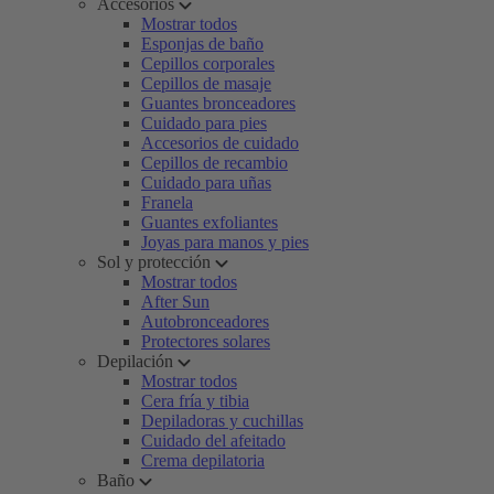
Accesorios
Mostrar todos
Esponjas de baño
Cepillos corporales
Cepillos de masaje
Guantes bronceadores
Cuidado para pies
Accesorios de cuidado
Cepillos de recambio
Cuidado para uñas
Franela
Guantes exfoliantes
Joyas para manos y pies
Sol y protección
Mostrar todos
After Sun
Autobronceadores
Protectores solares
Depilación
Mostrar todos
Cera fría y tibia
Depiladoras y cuchillas
Cuidado del afeitado
Crema depilatoria
Baño