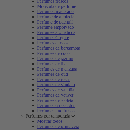
Perfumes frescos
Molécula de perfume
Perfume amaderado
Perfume de almizcle
Perfume de pachulí
Perfume empolvado
Perfumes aromáticos
Perfumes Chypre
Perfumes citricos
Perfumes de bergamota
Perfumes de coco
Perfumes de jazmín
Perfumes de lila
Perfumes de manzana
Perfumes de oud
Perfumes de rosas
Perfumes de sándalo
Perfumes de vainilla
Perfumes de vetiver
Perfumes de violeta
Perfumes especiados
Perfumes lino fresco
Perfumes por temporada
Mostrar todos
Perfumes de primavera