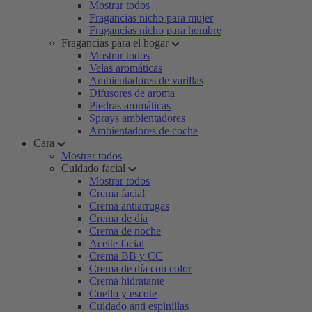
Mostrar todos
Fragancias nicho para mujer
Fragancias nicho para hombre
Fragancias para el hogar
Mostrar todos
Velas aromáticas
Ambientadores de varillas
Difusores de aroma
Piedras aromáticas
Sprays ambientadores
Ambientadores de coche
Cara
Mostrar todos
Cuidado facial
Mostrar todos
Crema facial
Crema antiarrugas
Crema de día
Crema de noche
Aceite facial
Crema BB y CC
Crema de día con color
Crema hidratante
Cuello y escote
Cuidado anti espinillas