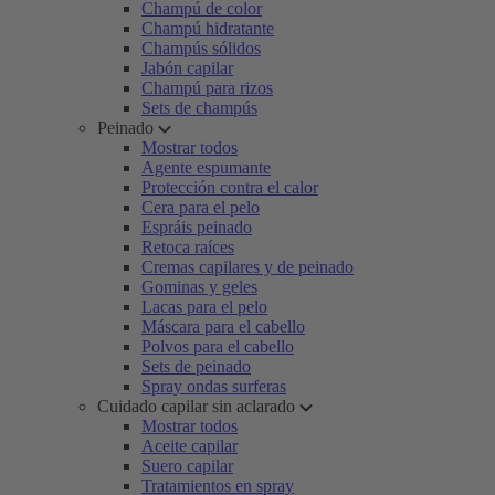
Champú de color
Champú hidratante
Champús sólidos
Jabón capilar
Champú para rizos
Sets de champús
Peinado
Mostrar todos
Agente espumante
Protección contra el calor
Cera para el pelo
Espráis peinado
Retoca raíces
Cremas capilares y de peinado
Gominas y geles
Lacas para el pelo
Máscara para el cabello
Polvos para el cabello
Sets de peinado
Spray ondas surferas
Cuidado capilar sin aclarado
Mostrar todos
Aceite capilar
Suero capilar
Tratamientos en spray