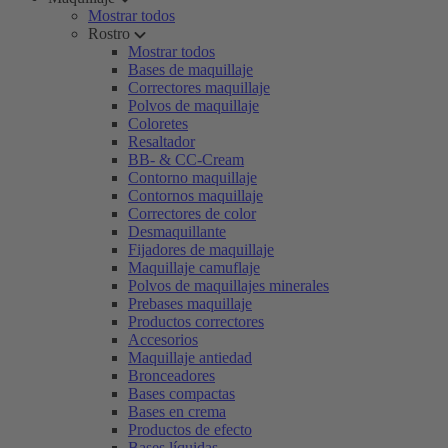
Mostrar todos
Rostro
Mostrar todos
Bases de maquillaje
Correctores maquillaje
Polvos de maquillaje
Coloretes
Resaltador
BB- & CC-Cream
Contorno maquillaje
Contornos maquillaje
Correctores de color
Desmaquillante
Fijadores de maquillaje
Maquillaje camuflaje
Polvos de maquillajes minerales
Prebases maquillaje
Productos correctores
Accesorios
Maquillaje antiedad
Bronceadores
Bases compactas
Bases en crema
Productos de efecto
Bases líquidas