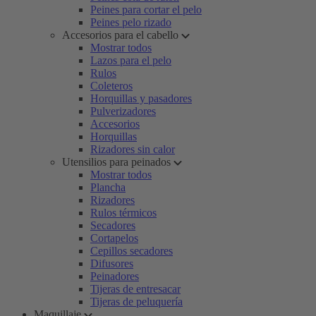
Peines para cortar el pelo
Peines pelo rizado
Accesorios para el cabello
Mostrar todos
Lazos para el pelo
Rulos
Coleteros
Horquillas y pasadores
Pulverizadores
Accesorios
Horquillas
Rizadores sin calor
Utensilios para peinados
Mostrar todos
Plancha
Rizadores
Rulos térmicos
Secadores
Cortapelos
Cepillos secadores
Difusores
Peinadores
Tijeras de entresacar
Tijeras de peluquería
Maquillaje