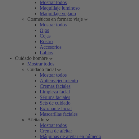
Mostrar todos
Maquillaje luminoso
Maquillaje vegano
Cosméticos en formato viaje
Mostrar todos
Ojos
Cejas
Rostro
Accesorios
Labios
Cuidado hombre
Mostrar todos
Cuidado facial
Mostrar todos
Antienvejecimiento
Cremas faciales
Limpieza facial
Sérums faciales
Sets de cuidado
Exfoliante facial
Mascarillas faciales
Afeitado
Mostrar todos
Crema de afeitar
Máquinas de afeitar en húmedo