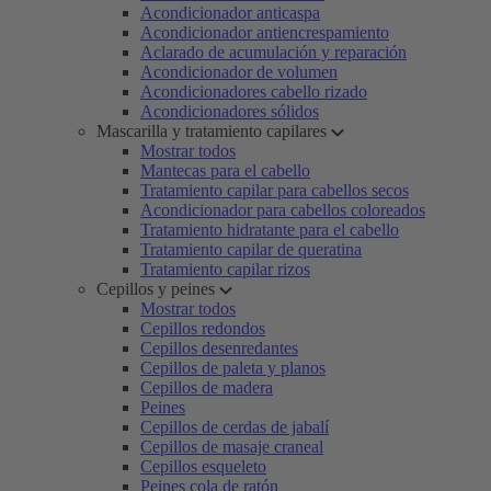
Acondicionador anticaspa
Acondicionador antiencrespamiento
Aclarado de acumulación y reparación
Acondicionador de volumen
Acondicionadores cabello rizado
Acondicionadores sólidos
Mascarilla y tratamiento capilares
Mostrar todos
Mantecas para el cabello
Tratamiento capilar para cabellos secos
Acondicionador para cabellos coloreados
Tratamiento hidratante para el cabello
Tratamiento capilar de queratina
Tratamiento capilar rizos
Cepillos y peines
Mostrar todos
Cepillos redondos
Cepillos desenredantes
Cepillos de paleta y planos
Cepillos de madera
Peines
Cepillos de cerdas de jabalí
Cepillos de masaje craneal
Cepillos esqueleto
Peines cola de ratón