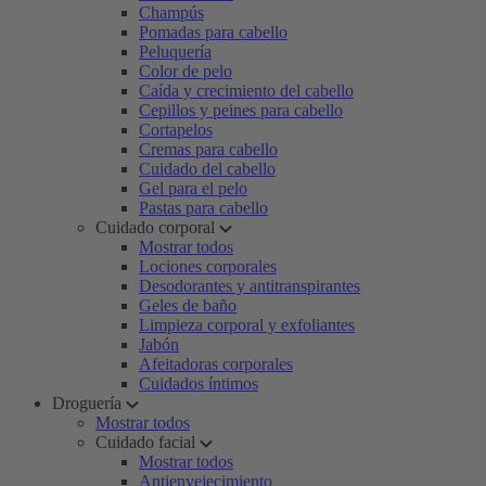
Champús
Pomadas para cabello
Peluquería
Color de pelo
Caída y crecimiento del cabello
Cepillos y peines para cabello
Cortapelos
Cremas para cabello
Cuidado del cabello
Gel para el pelo
Pastas para cabello
Cuidado corporal
Mostrar todos
Lociones corporales
Desodorantes y antitranspirantes
Geles de baño
Limpieza corporal y exfoliantes
Jabón
Afeitadoras corporales
Cuidados íntimos
Droguería
Mostrar todos
Cuidado facial
Mostrar todos
Antienvejecimiento