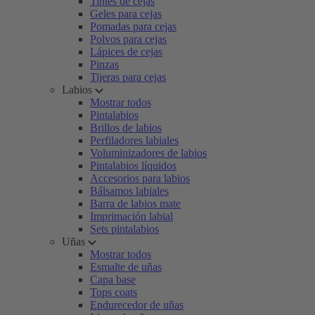
Tintes de cejas
Geles para cejas
Pomadas para cejas
Polvos para cejas
Lápices de cejas
Pinzas
Tijeras para cejas
Labios
Mostrar todos
Pintalabios
Brillos de labios
Perfiladores labiales
Voluminizadores de labios
Pintalabios líquidos
Accesorios para labios
Bálsamos labiales
Barra de labios mate
Imprimación labial
Sets pintalabios
Uñas
Mostrar todos
Esmalte de uñas
Capa base
Tops coats
Endurecedor de uñas