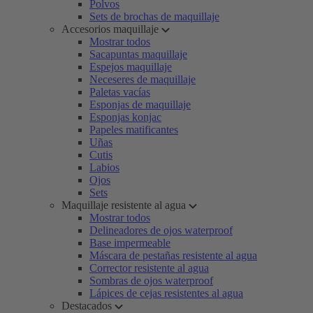
Polvos
Sets de brochas de maquillaje
Accesorios maquillaje
Mostrar todos
Sacapuntas maquillaje
Espejos maquillaje
Neceseres de maquillaje
Paletas vacías
Esponjas de maquillaje
Esponjas konjac
Papeles matificantes
Uñas
Cutis
Labios
Ojos
Sets
Maquillaje resistente al agua
Mostrar todos
Delineadores de ojos waterproof
Base impermeable
Máscara de pestañas resistente al agua
Corrector resistente al agua
Sombras de ojos waterproof
Lápices de cejas resistentes al agua
Destacados