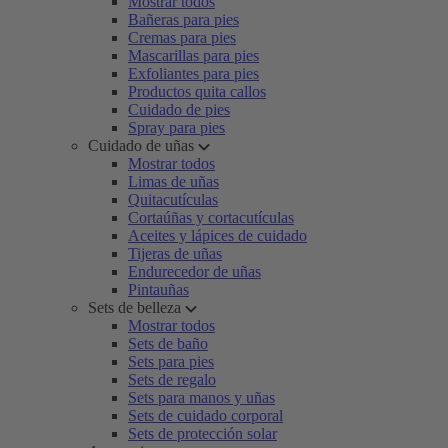
Mostrar todos
Bañeras para pies
Cremas para pies
Mascarillas para pies
Exfoliantes para pies
Productos quita callos
Cuidado de pies
Spray para pies
Cuidado de uñas
Mostrar todos
Limas de uñas
Quitacutículas
Cortaúñas y cortacutículas
Aceites y lápices de cuidado
Tijeras de uñas
Endurecedor de uñas
Pintauñas
Sets de belleza
Mostrar todos
Sets de baño
Sets para pies
Sets de regalo
Sets para manos y uñas
Sets de cuidado corporal
Sets de protección solar