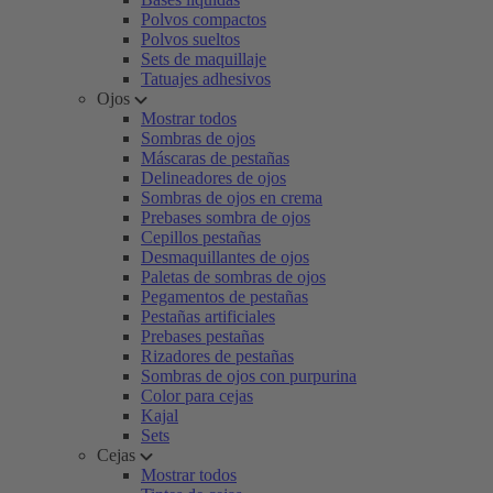
Polvos compactos
Polvos sueltos
Sets de maquillaje
Tatuajes adhesivos
Ojos
Mostrar todos
Sombras de ojos
Máscaras de pestañas
Delineadores de ojos
Sombras de ojos en crema
Prebases sombra de ojos
Cepillos pestañas
Desmaquillantes de ojos
Paletas de sombras de ojos
Pegamentos de pestañas
Pestañas artificiales
Prebases pestañas
Rizadores de pestañas
Sombras de ojos con purpurina
Color para cejas
Kajal
Sets
Cejas
Mostrar todos