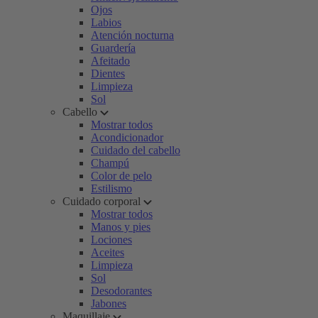
Ojos
Labios
Atención nocturna
Guardería
Afeitado
Dientes
Limpieza
Sol
Cabello
Mostrar todos
Acondicionador
Cuidado del cabello
Champú
Color de pelo
Estilismo
Cuidado corporal
Mostrar todos
Manos y pies
Lociones
Aceites
Limpieza
Sol
Desodorantes
Jabones
Maquillaje