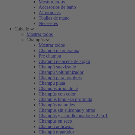
Mostrar todos
Accesorios de baño
Albornoces
Toallas de mano
Neceseres
Cabello
Mostrar todos
Champús
Mostrar todos
Champú de queratina
Pre champú
Champú de aceite de argán
Champú suavizante
Champú voluminizador
Champú para hombres
Champú plata
Champús árbol de té
Champús con color
Champús limpieza profunda
Champús naturales
Champús sin siliconas y otros
Champús y acondicionadores 2 en 1
Champús en seco
Champú anticaspa
Champú reparador